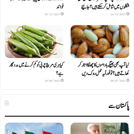
شکلوں میں شامل کرسکتے ہیں ؟ جانیئے
فوائد
05/12/2025
26/12/2025
کیا آپ بھی بھیگے باداموں کا چھلکا اتار کر
کیا ہری مرچ چربی کو کم کرنے میں مددگار
کھاتے ہیں؟ تو فوراً یہ عمل روک دیں
ہے؟
26/06/2025
08/07/2025
پاکستان سے