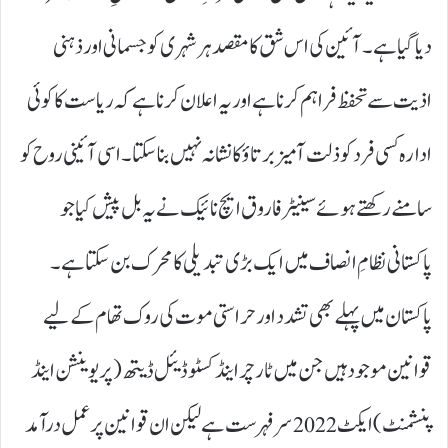
دیا گیا ہے۔ آئین کی اس شق کا مقصد ہر شہری کو جسمانی اور ذہنی
اذیت سے تحفظ فراہم کرنا ہے اور یہ اعلان کرنا ہے کہ ریاست کا کوئی
ادارہ کسی فرد کو ذلت آمیز برتاؤ کا نشانہ نہیں بنا سکتا۔ اسی آئینی روح کو
سامنے رکھتے ہوئے سینیٹر فاروق ایچ نائیک نے یہ بل پیش کیا جو
پاکستانی نظامِ انصاف میں ایک بڑی تبدیلی کا محرک بن سکتا ہے۔
پاکستان میں پہلے بھی تشدد اور حراستی موت کی روک تھام کے لیے
قوانین موجود ہیں جن میں ٹارچر اینڈ کسٹوڈیئل ڈیتھ ( پریوینشن اینڈ
پنشمنٹ) ایکٹ 2022سرفہرست ہے لیکن ان قوانین پر عمل درآمد