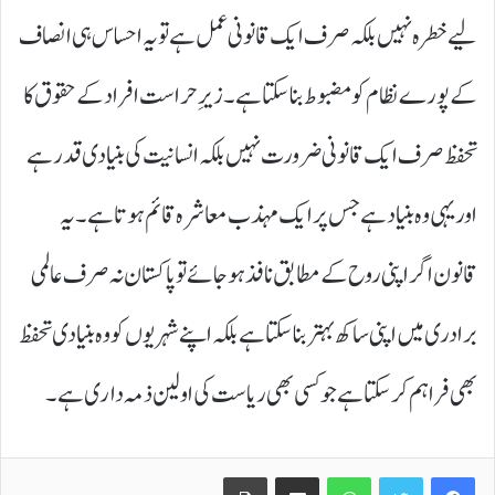
لیے خطرہ نہیں بلکہ صرف ایک قانونی عمل ہے تو یہ احساس ہی انصاف
کے پورے نظام کو مضبوط بنا سکتا ہے۔ زیرِ حراست افراد کے حقوق کا
تحفظ صرف ایک قانونی ضرورت نہیں بلکہ انسانیت کی بنیادی قدر ہے
اور یہی وہ بنیاد ہے جس پر ایک مہذب معاشرہ قائم ہوتا ہے۔ یہ
قانون اگر اپنی روح کے مطابق نافذ ہو جائے تو پاکستان نہ صرف عالمی
برادری میں اپنی ساکھ بہتر بنا سکتا ہے بلکہ اپنے شہریوں کو وہ بنیادی تحفظ
بھی فراہم کر سکتا ہے جو کسی بھی ریاست کی اولین ذمہ داری ہے۔
Print
Share via Email
WhatsApp
Twitter
Facebook