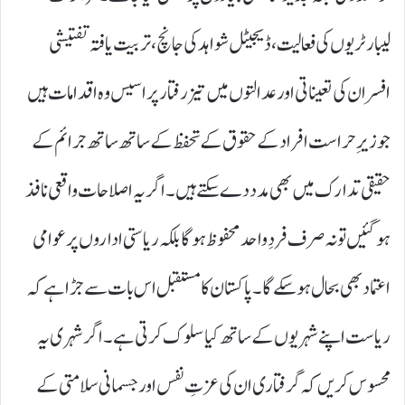
لیبارٹریوں کی فعالیت، ڈیجیٹل شواہد کی جانچ، تربیت یافتہ تفتیشی
افسران کی تعیناتی اور عدالتوں میں تیز رفتار پراسیس وہ اقدامات ہیں
جو زیرِ حراست افراد کے حقوق کے تحفظ کے ساتھ ساتھ جرائم کے
حقیقی تدارک میں بھی مدد دے سکتے ہیں۔ اگر یہ اصلاحات واقعی نافذ
ہو گئیں تو نہ صرف فردِ واحد محفوظ ہو گا بلکہ ریاستی اداروں پر عوامی
اعتماد بھی بحال ہو سکے گا۔ پاکستان کا مستقبل اس بات سے جڑا ہے کہ
ریاست اپنے شہریوں کے ساتھ کیا سلوک کرتی ہے۔ اگر شہری یہ
محسوس کریں کہ گرفتاری ان کی عزتِ نفس اور جسمانی سلامتی کے