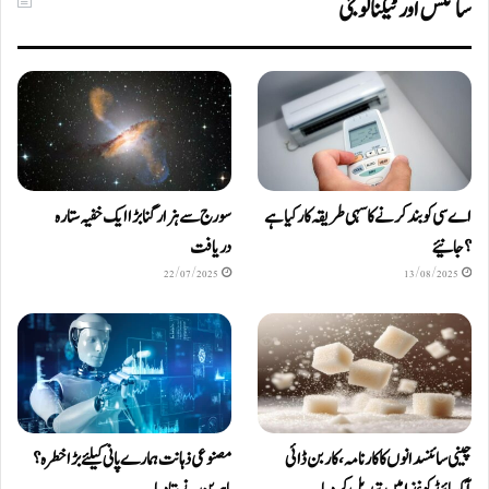
سائنس اور ٹیکنالوجی
اے سی کو بند کرنے کا سہی طریقہ کار کیا ہے
سورج سے ہزار گنا بڑا ایک خفیہ ستارہ
؟ جانیئے
دریافت
22/07/2025
13/08/2025
چینی سائنسدانوں کا کارنامہ، کاربن ڈائی
مصنوعی ذہانت ہمارے پانی کیلئے بڑا خطرہ؟