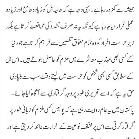
ہمیشہ سے کمزور رہا ہے۔ یہی وجہ ہے کہ حالیہ بل کو زیادہ جامع اور زیادہ
عملی قرار دیا جا رہا ہے کیونکہ یہ نہ صرف تشدد کی ممانعت کرتا ہے بلکہ
زیرِ حراست افراد کو وہ تمام حقوق تفصیل سے فراہم کرتا ہے جو دنیا
کے کسی بھی مہذب معاشرے میں ملزم کو حاصل ہوتے ہیں۔اس بل
کے مطابق کسی بھی شخص کو حراست میں لیتے وقت سب سے بنیادی
حق یہ ہے کہ اسے تحریری طور پر وجہِ گرفتاری سے آگاہ کیا جائے۔
پاکستان میں یہ عام روایت رہی ہے کہ پولیس کسی ملزم کو زبانی طور پر
گرفتار کرتی ہے اس پر مختلف نوعیت کے الزامات عائد کر دیتی ہے اور