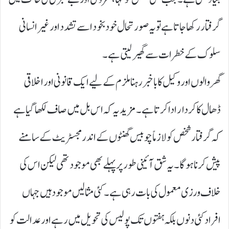
گرفتار رکھا جاتا ہے تو یہ صورتحال خود بخود اسے تشدد اور غیر انسانی
سلوک کے خطرات سے گھیر لیتی ہے۔
گھر والوں اور وکیل کا باخبر رہنا ملزم کے لیے ایک قانونی اور اخلاقی
ڈھال کا کردار ادا کرتا ہے۔ مزید یہ کہ اس بل میں صاف لکھا گیا ہے
کہ گرفتار شخص کو لازماً چوبیس گھنٹوں کے اندر مجسٹریٹ کے سامنے
پیش کرنا ہوگا۔ یہ شق آئینی طور پر پہلے بھی موجود تھی لیکن اس کی
خلاف ورزی معمول کی بات رہی ہے۔ کئی مثالیں موجود ہیں جہاں
افراد کئی دنوں بلکہ ہفتوں تک پولیس کی تحویل میں رہے اور عدالت کو