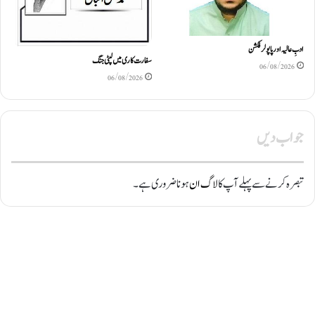
ادبِ عالیہ اور پاپولر فکشن
سفارت کاری میں لپٹی جنگ
06/08/2026
06/08/2026
جواب دیں
تبصرہ کرنے سے پہلے آپ کا
لاگ ان
ہونا ضروری ہے۔