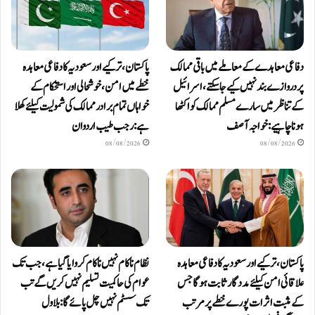
دفاعی معاہدےکے معاملے میں باقی ممالک
پاکستان، ترکیے اور سعودیہ کا دفاعی معاہدہ
پر دروازے بند نہیں کیے جاسکتے، اسرائیل
خطے میں امن، خوشحالی اور استحکام کے
کے تناظر میں سارے مسلم ممالک کو اکٹھا
خواہاں تمام برادر ممالک کی شمولیت کیلئےکھلا
ہونا چاہیے: خواجہ آصف
ہے: رجب طیب اردوان
08/08/2026
08/08/2026
پاکستان، ترکیے اور سعودیہ کا دفاعی معاہدہ
نظام ناکام نہیں ناکام کروایاگیا ہے، جب تک
علاقائی امن کیلئے مددگار ثابت ہوگا جس
عوام کی حاکمیت تسلیم نہیں کریں گے تب
کے مثبت اثرات پورے خطے پر مرتب
تک سسٹم نہیں چل پائےگا: بلاول