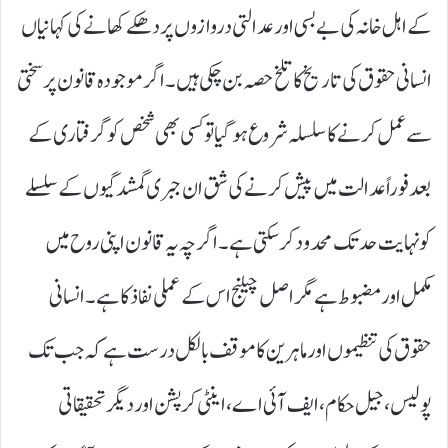
کے اہل خانہ کی بے بسی اور عدالتی دروازوں پر دھکے کھانے کی کہانیاں
انسانی حقوق کی تاریخ کا تلخ حصہ بن چکی ہیں۔ اگر موجودہ قانون پر سختی
سے عمل کرنے کا سلسلہ شروع ہو گیا تو کسی بھی شخص کو گرفتاری کے
بعد فوراً عدالت میں پیش کرنے کی شق ان جبری گمشدگیوں کے سلسلے
کو نہایت حد تک محدود کر سکتی ہے۔ اگرچہ یہ قانون اپنی روح میں
مکمل اور مضبوط ہے مگر اصل چیلنج اس کے عملی نفاذ کا ہے۔ انسانی
حقوق کی تنظیموں اور ماہرین کا موقف بالکل درست ہے کہ جب تک
پولیس، جیل حکام، ایف آئی اے، اینٹی کرپشن اور دیگر تحقیقاتی