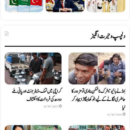
دلچسپ و حیرت انگیز
ٹِنڈ نے بائیومیٹرک ناممکن بنا دی تو مزدور کا
کراچی میں نمک، ڈیٹرجنٹ اور پانی ملے
حاضری لگانے کے لیے انوکھا جگاڑ ایجاد کر
دودھ کی فروخت کا انکشاف
لیا
30/09/2025
01/06/2026