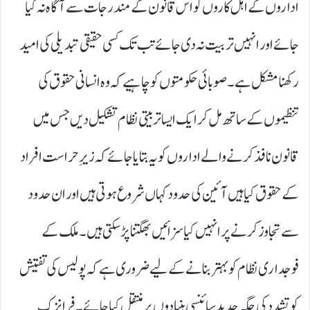
اداروں کے اہل کاروں کو اس قانون کے مندرجات سے آگاہ نہ کیا
جائے اور انہیں تربیت نہ دی جائے تب تک کسی حقیقی تبدیلی کی امید
رکھنا مشکل ہے۔ صوبائی حکومتوں کو چاہیے کہ وہ انسانی حقوق کی
تنظیموں کے ساتھ مل کر ایک ایسا تربیتی نظام تشکیل دیں جس میں
قانون نافذ کرنے والے اداروں کو یہ بتایا جائے کہ زیرِ حراست افراد
کے حقوق کیا ہیں آئین کی حدود کہاں شروع ہوتی ہیں اور ان حدود
سے تجاوز کرنے پر انہیں کیا سزائیں بھگتنا پڑ سکتی ہیں۔ ملک کے
فوجداری نظام کو بہتر بنانے کے لیے ضروری ہے کہ پولیس کی تفتیش
کو تشدد کی جگہ جدید سائنسی بنیادوں پر منتقل کیا جائے۔ فرانزک