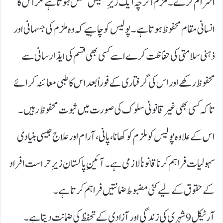
احترام کرے۔ ملزم اگرچہ ایک زیرِ تفتیش شخص ہوتا ہے مگر اس کا
انسانی مقام محفوظ ہوتا ہے۔ پولیس کو چاہیے کہ وہ ملزم کی جسمانی اور
ذہنی سلامتی کی حفاظت کرے اسے کسی بھی قسم کی ایذا رسانی سے
محفوظ رکھے اور اس کی گرفتاری کے فوراً بعد اس کا طبی معائنہ کرائے
تاکہ کسی بھی غیر قانونی سلوک کی صورت میں ثبوت محفوظ رہیں۔
اس کے علاوہ پولیس کو ملزم کو کھانا، پانی، آرام اور علاج جیسی بنیادی
سہولیات فراہم کرنا قانوناً لازمی ہے۔ آئینِ پاکستان زیرِ حراست افراد
کے حقوق کے لیے کئی مضبوط ضمانتیں فراہم کرتا ہے۔
آرٹیکل 9شہری کی زندگی اور آزادی کے تحفظ کی ضمانت دیتا ہے۔