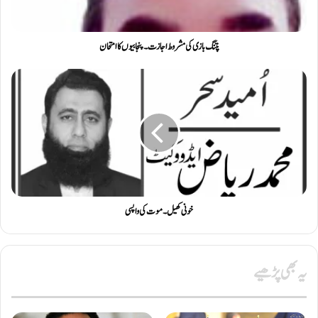
پتنگ بازی کی مشروط اجازت ۔ پنجابیوں کا امتحان
خونی کھیل۔ موت کی واپسی
یہ بھی پڑھیے