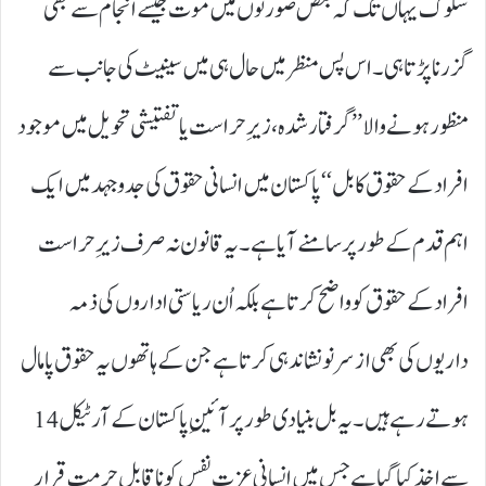
سلوک یہاں تک کہ بعض صورتوں میں موت جیسے انجام سے بھی
گزرنا پڑتا ہی۔ اس پس منظر میں حال ہی میں سینیٹ کی جانب سے
منظور ہونے والا ’’ گرفتار شدہ، زیرِ حراست یا تفتیشی تحویل میں موجود
افراد کے حقوق کا بل‘‘ پاکستان میں انسانی حقوق کی جدوجہد میں ایک
اہم قدم کے طور پر سامنے آیا ہے۔ یہ قانون نہ صرف زیرِ حراست
افراد کے حقوق کو واضح کرتا ہے بلکہ اُن ریاستی اداروں کی ذمہ
داریوں کی بھی ازسرنو نشاندہی کرتا ہے جن کے ہاتھوں یہ حقوق پامال
ہوتے رہے ہیں۔ یہ بل بنیادی طور پر آئینِ پاکستان کے آرٹیکل 14
سے اخذ کیا گیا ہے جس میں انسانی عزتِ نفس کو ناقابلِ حرمت قرار