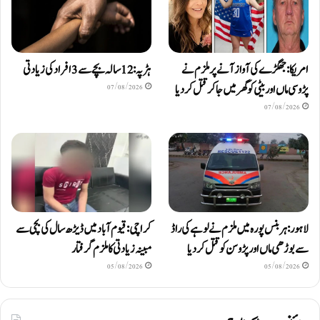
امریکا: جھگڑے کی آواز آنے پر ملزم نے
ہڑپہ: 12 سالہ بچے سے 3 افراد کی زیادتی
پڑوسی ماں اور بیٹی کو گھر میں جا کر قتل کر دیا
07/08/2026
07/08/2026
لاہور: ہربنس پورہ میں ملزم نے لوہے کی راڈ
کراچی: قیوم آباد میں ڈیڑھ سال کی بچی سے
سے بوڑھی ماں اور پڑوسن کو قتل کر دیا
مبینہ زیادتی کا ملزم گرفتار
05/08/2026
05/08/2026