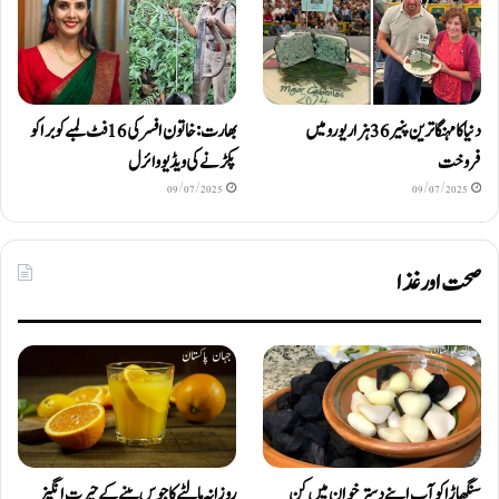
دنیا کا مہنگا ترین پنیر 36 ہزار یورو میں
بھارت: خاتون افسر کی 16 فٹ لمبے کوبرا کو
فروخت
پکڑنے کی ویڈیو وائرل
09/07/2025
09/07/2025
صحت اور غذا
سنگھاڑا کو آپ اپنے دستر خوان میں کن
روزانہ مالٹے کا جوس پینے کے حیرت انگیز