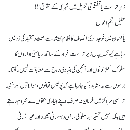
زیرِ حراست یا تفتیشی تحویل میں شہری کے حقوق !!!
عقیل انجم اعوان
پاکستان میں فوجداری انصاف کا نظام ہمیشہ سے بحث و تنقید کی زد میں
رہا ہے کیونکہ یہاں زیرِ حراست افراد کے ساتھ ریاستی اداروں کا
سلوک اکثر قانون اور آئین کی بنیادی روح سے مطابقت نہیں رکھتا۔
برسوں سے یہ مشاہدہ کیا جا رہا ہے کہ پولیس تھانوں، حوالاتوں اور خفیہ
حراستی مراکز میں ملزمان نہ صرف اپنے بنیادی حقوق سے محروم رہتے
ہیں بلکہ انہیں تحقیر، بدسلوکی، ذہنی و جسمانی تشدد اور غیر انسانی