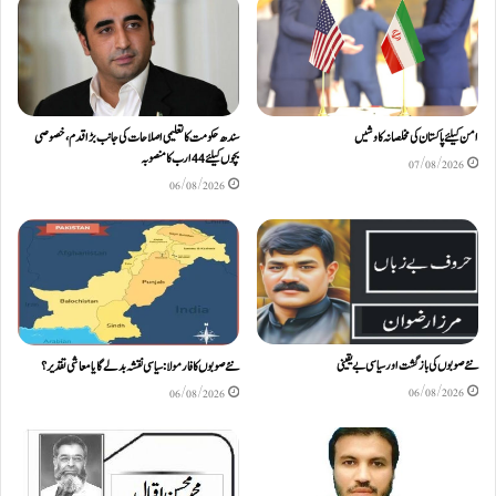
امن کیلئے پاکستان کی مخلصانہ کاوشیں
سندھ حکومت کا تعلیمی اصلاحات کی جانب بڑا قدم، خصوصی
بچوں کیلئے44 ارب کا منصوبہ
07/08/2026
06/08/2026
نئے صوبوں کی بازگشت اور سیاسی بے یقینی
نئے صوبوں کا فارمولا: سیاسی نقشہ بدلے گا یا معاشی تقدیر؟
06/08/2026
06/08/2026