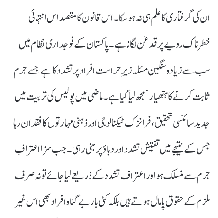
ان کی گرفتاری کا علم ہی نہ ہو سکا۔ اس قانون کا مقصد اس انتہائی
خطرناک رویے پر قدغن لگانا ہے۔ پاکستان کے فوجداری نظام میں
سب سے زیادہ سنگین مسئلہ زیرِ حراست افراد پر تشدد کا ہے جسے جرم
ثابت کرنے کا ہتھیار سمجھ لیا گیا ہے۔ ماضی میں پولیس کی تربیت میں
جدید سائنسی تحقیق، فرانزک ٹیکنالوجی اور ذہنی مہارتوں کا فقدان رہا
جس کے نتیجے میں تفتیش تشدد اور دباؤ پر مبنی رہی۔ جب سزا اعترافِ
جرم سے منسلک ہو اور اعتراف تشدد کے ذریعے لیا جائے تو نہ صرف
ملزم کے حقوق پامال ہوتے ہیں بلکہ کئی بار بے گناہ افراد بھی اس غیر