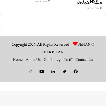
ہونگے: فیصل بن فرحان
07/08/2026
07/08/2026
JEHAN
© Copyright 2026, All Rights Reserved |
|
PAKISTAN
Home
About Us
Our Policy
Tariff
Contact Us
Instagram
YouTube
LinkedIn
Twitter
Facebook