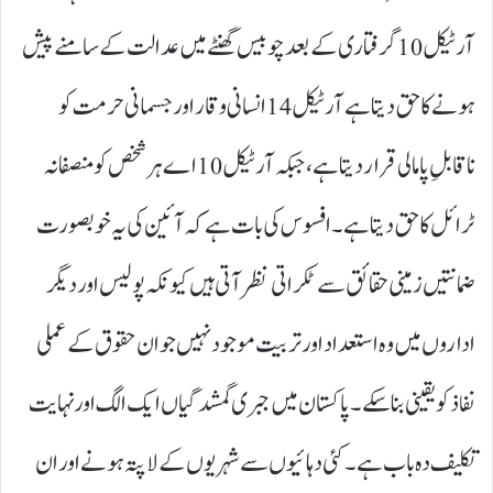
آرٹیکل 10گرفتاری کے بعد چوبیس گھنٹے میں عدالت کے سامنے پیش
ہونے کا حق دیتا ہے آرٹیکل 14انسانی وقار اور جسمانی حرمت کو
ناقابلِ پامالی قرار دیتا ہے، جبکہ آرٹیکل 10اے ہر شخص کو منصفانہ
ٹرائل کا حق دیتا ہے۔ افسوس کی بات ہے کہ آئین کی یہ خوبصورت
ضمانتیں زمینی حقائق سے ٹکراتی نظر آتی ہیں کیونکہ پولیس اور دیگر
اداروں میں وہ استعداد اور تربیت موجود نہیں جو ان حقوق کے عملی
نفاذ کو یقینی بنا سکے۔ پاکستان میں جبری گمشدگیاں ایک الگ اور نہایت
تکلیف دہ باب ہے۔ کئی دہائیوں سے شہریوں کے لاپتہ ہونے اور ان