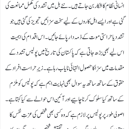
انسانی نظام کا شکار بن جاتے ہیں۔ نئے بل میں تشدد کی مکمل ممانعت کی
گئی ہے اور ایسے اہل کاروں کے لیے سخت سزائیں تجویز کی گئی ہیں جو
تشدد یا حراستی موت کے ذمہ دار پائے جائیں۔ اس اقدام کی اہمیت
اس لیے بھی بڑھ جاتی ہے کہ پاکستان کی تاریخ میں پولیس تشدد کے
مقدمات میں سزا کا حصول انتہائی نایاب رہا ہے۔ زیرِ حراست افراد کے
حقوق کے ساتھ ساتھ یہ سوال بھی نہایت اہم ہے کہ پولیس کو ملزم
کے ساتھ کیا سلوک کرنا چاہیے اور آئین اس حوالے سے کیا کہتا ہے۔
اصولی طور پر پولیس پر لازم ہے کہ وہ کسی بھی شخص کی عزتِ نفس کا