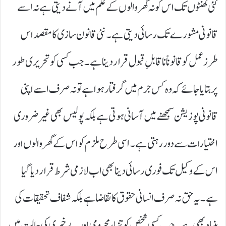
کئی گھنٹوں تک اس کو نہ گھر والوں کے علم میں آنے دیتی ہے نہ اسے
قانونی مشورے تک رسائی دیتی ہے۔ نئی قانون سازی کا مقصد اس
طرز عمل کو قانوناً ناقابلِ قبول قرار دینا ہے۔ جب کسی کو تحریری طور
پر بتایا جائے کہ وہ کس جرم میں گرفتار ہوا ہے تو نہ صرف اسے اپنی
قانونی پوزیشن سمجھنے میں آسانی ہوتی ہے بلکہ پولیس بھی غیر ضروری
اختیارات سے دور رہتی ہے۔اسی طرح ملزم کو اس کے گھر والوں اور
اس کے وکیل تک فوری رسائی دینا بھی اب لازمی شرط قرار دیا گیا
ہے۔ یہ حق نہ صرف انسانی حقوق کا تقاضا ہے بلکہ شفاف تحقیقات کی
بنیاد بھی ہے۔ جب کسی شخص کو تنہا، محرومی اور بے خبری کی حالت میں