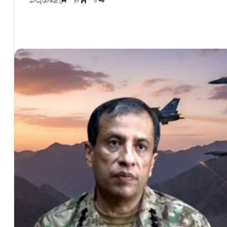
0
89
پڑھنے کا وقت ایک منٹ