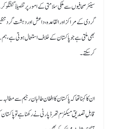
سینئر صحافیوں سے ملکی سلامتی کے امور پر تفصیلاً گفتگو
گردی کے مراکز اور القاعدہ، داعش اور دہشت گرد تنظیم
بھی ملتی ہے جو پاکستان کے خلاف استعمال ہوتی ہے، ہم 
کرسکتے۔
ان کا کہنا تھا کہ پاکستان کا افغان طالبان رجیم سے مطال
قابلِ تصدیق میکنزم تھرڈ پارٹی نے رکھنا ہے تو پاکستان