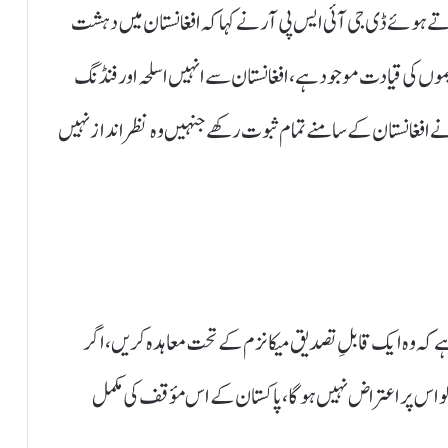
 کرتے ہوئے ڈی جی آئی ایس پی آر نے کہا کہ افغانستان میں دہشت
وں کی قیادت موجود ہے، افغانستان سے انہیں اسلحہ اور فنڈنگ
نے افغانستان کے سامنے تمام ثبوت رکھے جنہیں وہ نظرانداز نہیں
بہ ہے کہ وہ ایک قابلِ تصدیق میکانزم کے تحت معاہدہ کریں، اگر
 کو اس پر اعتراض نہیں ہوگا، پاکستان کے اس مؤقف کی مکمل