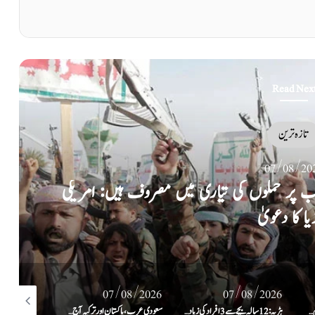
Read Nex
تازہ ترین
07/08/20
پڑوسی ماں اور بیٹی کو گھر میں جا کر قتل کر دیا
/08/2026
07/08/2026
07/08/2026
ہڑپہ: 12 سالہ بچے سے 3 افراد کی زیادتی
سعودی عرب، پاکستان اور ترکیہ آج مشترکہ دفاعی معاہدے پر دستخط کریں گے، ذرائع سعودی فوج
آزادکشمیر میں تیسرے مرحلے کے انتخابی شیڈول میں تبدیلی، 2 اضلاع کے الیکشن ملتوی