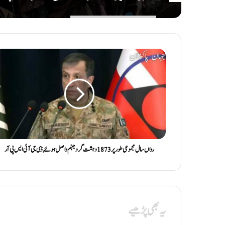
رواں سال مجموعی طور پر 1873 دہشت گرد جہنم واصل ہوئے , ڈی جی آئی ایس پی آر
یہ بھی پڑھیے