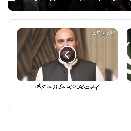
ہم نے ہری پوری میں 25 ہزار ووٹ کی لیڈ لی ،تیمور سلیم جھگڑا