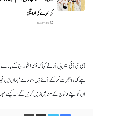
کی عمرے کی ادائیگی
07/08/2026
ڈی جی آئی ایس پی آر نے کہا کہ فتنہ الخوراج کے بارے میں 
ہے کہ وہ ہجرت کر کے آئے ہیں، ہمارے مہمان ہیں غیر من
ان کو اپنے قانون کے مطابق ڈیل کریں گے، یہ کیسے مہمان
Print
Share via Email
Twitter
Facebook