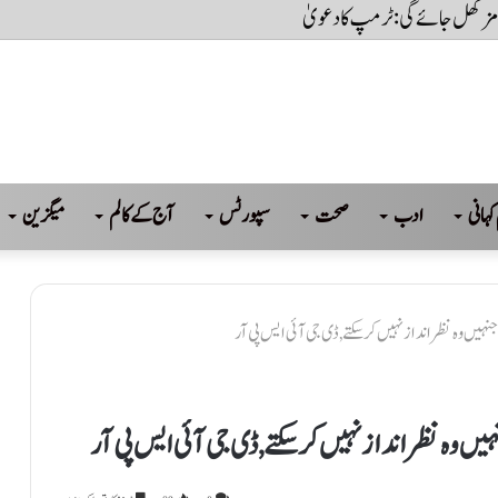
ٓج مشترکہ دفاعی معاہدے پر دستخط کریں گے، ذرائع سعودی فوج
کہانی
ادب
صحت
سپورٹس
آج کے کالم
میگزین
ہیں وہ نظرانداز نہیں کرسکتے , ڈی جی آئی ایس پی آر
ں وہ نظرانداز نہیں کرسکتے , ڈی جی آئی ایس پی آر