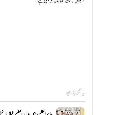
آگاہی ثالث ممالک کو بھی ہے۔
یہ بھی پڑھیے
وزیرِاعظم، نائب وزیرِ اعظم، فیلڈ مارش