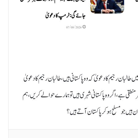
جائے گی: ٹرمپ کا دعویٰ
07/08/2026
طالبان رجیم کا دعویٰ کہ وہ پاکستانی ہیں، طالبان رجیم کا دعویٰ
طقی ہے، اگر وہ پاکستانی شہری ہیں تو ہمارے حوالے کریں، ہم
 ہیں جو مسلح ہو کر پاکستان آتے ہیں؟