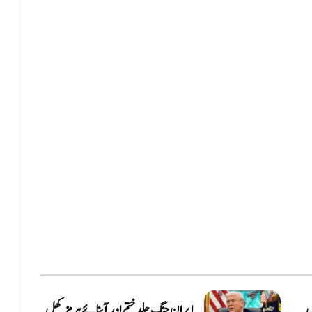
ل
ایران جنگ جلد ختم اور آبنائے ہرمز کھل