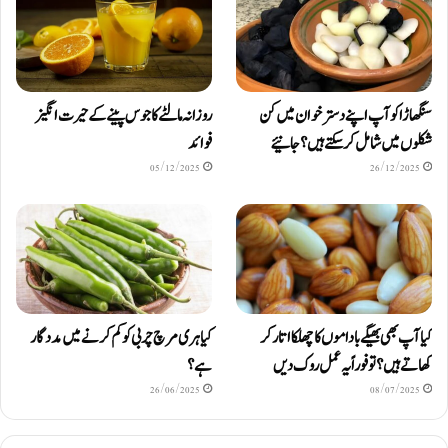
سنگھاڑا کو آپ اپنے دستر خوان میں کن
روزانہ مالٹے کا جوس پینے کے حیرت انگیز
شکلوں میں شامل کرسکتے ہیں ؟ جانیئے
فوائد
05/12/2025
26/12/2025
کیا آپ بھی بھیگے باداموں کا چھلکا اتار کر
کیا ہری مرچ چربی کو کم کرنے میں مددگار
کھاتے ہیں؟ تو فوراً یہ عمل روک دیں
ہے؟
26/06/2025
08/07/2025