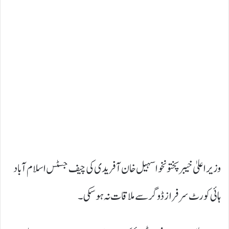
وزیراعلیٰ خیبر پختونخوا سہیل خان آفریدی کی چیف جسٹس اسلام آباد
ہائی کورٹ سرفراز ڈوگر سے ملاقات نہ ہو سکی۔