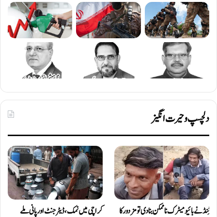
دلچسپ و حیرت انگیز
ٹِنڈ نے بائیومیٹرک ناممکن بنا دی تو مزدور کا
کراچی میں نمک، ڈیٹرجنٹ اور پانی ملے