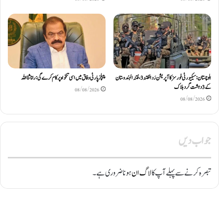
بلوچستان: سیکیورٹی فورسز کا آپریشن رَد الفتنہ 3، فتنہ الہندوستان
پیپلز پارٹی وفاق میں اسی تنخواہ پر کام کرے گی: رانا ثنااللہ
کے 3 دہشت گرد ہلاک
08/08/2026
08/08/2026
جواب دیں
تبصرہ کرنے سے پہلے آپ کا
لاگ ان
ہونا ضروری ہے۔