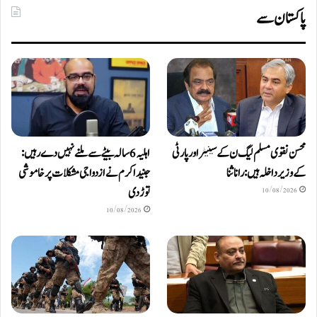
پاکستان سے
محسن نقوی مسلم لیگ ن کے سینیٹر اور پارٹی
اہلیہ 6 سالہ بیٹے سے ملنے نہیں دے رہیں:
کے وزیر داخلہ ہیں: رانا ثنا
جنید اکرم نے ازدواجی مشکلات پر خاموشی
توڑ دی
10/08/2026
10/08/2026