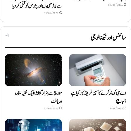
سے بوڑھی ماں اور پڑوسن کو قتل کر دیا
07/08/2026
05/08/2026
سائنس اور ٹیکنالوجی
اے سی کو بند کرنے کا سہی طریقہ کار کیا ہے
سورج سے ہزار گنا بڑا ایک خفیہ ستارہ
؟ جانیئے
دریافت
22/07/2025
13/08/2025