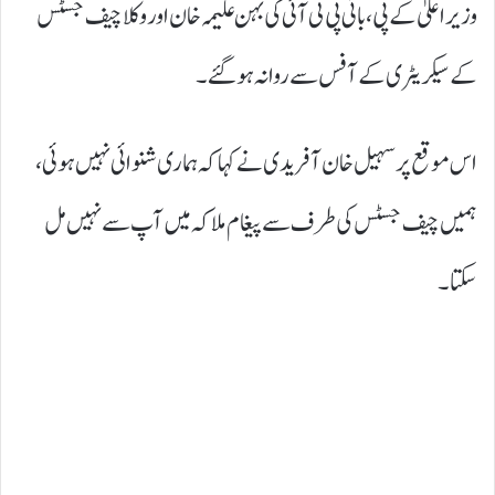
وزیراعلیٰ کے پی، بانی پی ٹی آئی کی بہن علیمہ خان اور وکلا چیف جسٹس
کے سیکریٹری کے آفس سے روانہ ہوگئے۔
اس موقع پر سہیل خان آفریدی نے کہا کہ ہماری شنوائی نہیں ہوئی،
ہمیں چیف جسٹس کی طرف سے پیغام ملا کہ میں آپ سے نہیں مل
سکتا۔