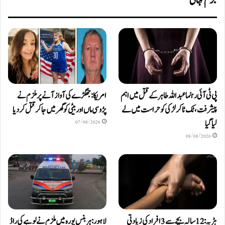
جرم کہانی
پی ٹی آئی رہنما عبداللہ طاہر کے قتل میں اہم
امریکا: جھگڑے کی آواز آنے پر ملزم نے
پیشرفت، ٹک ٹاکر لڑکی کو حراست میں لے
پڑوسی ماں اور بیٹی کو گھر میں جا کر قتل کر دیا
لیا گیا
07/08/2026
08/08/2026
ہڑپہ: 12 سالہ بچے سے 3 افراد کی زیادتی
لاہور: ہربنس پورہ میں ملزم نے لوہے کی راڈ