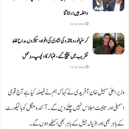
داخلہ ہیں: رانا ثنا
10/08/2026
کرسٹیانو رونالڈو کی شادی کی افواہ، سیکڑوں مداح غلط
تقریب میں پہنچ گئے، فٹبالر کا دلچسپ ردِعمل
10/08/2026
وزیراعلیٰ سہیل خان آفریدی نے کہا کہ ہم نے فیصلہ کیا ہے آج قومی
اسمبلی اور سینیٹ اجلاس نہیں چلنے دیں گے۔ آئندہ منگل کو ہائیکورٹ
کے باہر بھی اور اڈیالہ جیل کے باہر بھی اکٹھے ہوں گے۔