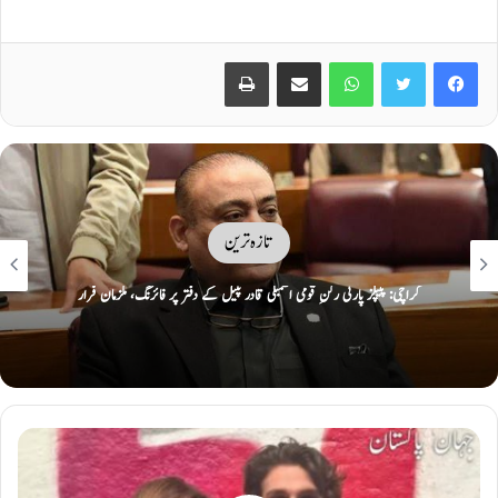
Print
Share via Email
WhatsApp
Twitter
Facebook
تازہ ترین
بلوچستان: پنجگور میں آپریشن ردُالفتنہ 3، فتنہ الہندوستان کے سرغنہ سمیت 5 خوارج
دہشت گرد ہلاک