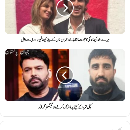
میرے والد کی زندگی کا ثبوت مانگا جائے ، عمران خان کے بیٹے کی عالمی برادری سے اپیل
کپِل شرما کے کیفے پر فائرنگ کرنے والا گینگسٹر گرفتار