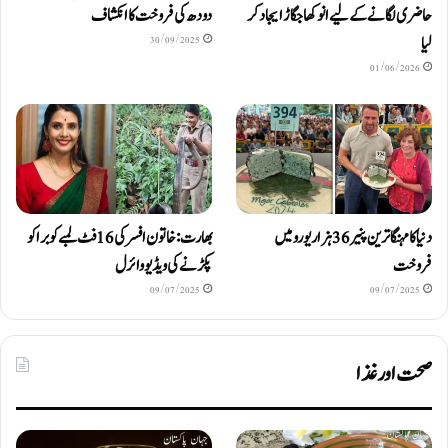
حاضری لگانے کے لیے انوکھا جگاڑ ایجاد کر
دودھ کی فروخت کا انکشاف
لیا
30/09/2025
01/06/2026
دنیا کا مہنگا ترین پنیر 36 ہزار یورو میں
بھارت: خاتون افسر کی 16 فٹ لمبے کوبرا کو
فروخت
پکڑنے کی ویڈیو وائرل
09/07/2025
09/07/2025
صحت اور غذا