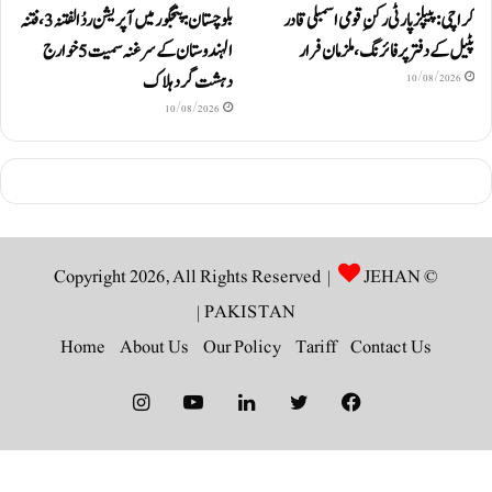
کراچی: پیپلز پارٹی رکنِ قومی اسمبلی قادر
بلوچستان: پنجگور میں آپریشن ردُالفتنہ 3، فتنہ
پٹیل کے دفتر پر فائرنگ، ملزمان فرار
الہندوستان کے سرغنہ سمیت 5 خوارج
دہشت گرد ہلاک
10/08/2026
10/08/2026
JEHAN
© Copyright 2026, All Rights Reserved |
|
PAKISTAN
Home
About Us
Our Policy
Tariff
Contact Us
Instagram
YouTube
LinkedIn
Twitter
Facebook