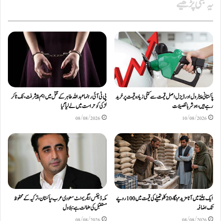
یہ بھی پڑھیے
پاکستانی پیٹرول اور ڈیزل اصل قیمت سے کتنی زیادہ قیمت پر خرید
پی ٹی آئی رہنما عبداللہ طاہر کے قتل میں اہم پیشرفت، ٹک ٹاکر
رہے ہیں، ہوشربا تفصیلات
لڑکی کو حراست میں لے لیا گیا
08/08/2026
10/08/2026
ایک ہفتے میں آٹا مزید مہنگا، 20 کلو تھیلے کی قیمت میں 100 روپے
مکہ ڈیفنس ایگریمنٹ سعودی عرب، پاکستان، ترکیہ کے محفوظ
تک اضافہ
مستقبل کی ضمانت ہے: بلاول
08/08/2026
08/08/2026