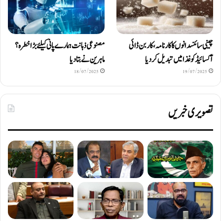
چینی سائنسدانوں کا کارنامہ، کاربن ڈائی
مصنوعی ذہانت ہمارے پانی کیلئے بڑا خطرہ؟
آکسائیڈ کو غذا میں تبدیل کردیا
ماہرین نے بتا دیا
18/07/2025
19/07/2025
تصویری خبریں