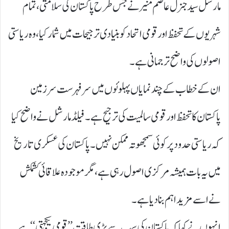
مارشل سید جنرل عاصم منیر نے جس طرح پاکستان کی سلامتی، تمام
شہریوں کے تحفظ اور قومی اتحاد کو بنیادی ترجیحات میں شمار کیا، وہ ریاستی
اصولوں کی واضح ترجمانی ہے۔
ان کے خطاب کے چند نمایاں پہلوئوں میں سرفہرست سرزمین
پاکستان کا تحفظ اور قومی سالمیت کی ترجیح ہے۔ فیلڈ مارشل نے واضح کیا
کہ ریاستی حدود پر کوئی سمجھوتہ ممکن نہیں۔ پاکستان کی عسکری تاریخ
میں یہ بات ہمیشہ مرکزی اصول رہی ہے، مگر موجودہ علاقائی کشمکش
نے اسے مزید اہم بنا دیا ہے۔
انہوں نے کہا کہ پاکستان کی سب سے بڑی طاقت ’’ قومی یکجہتی‘‘ ہے۔