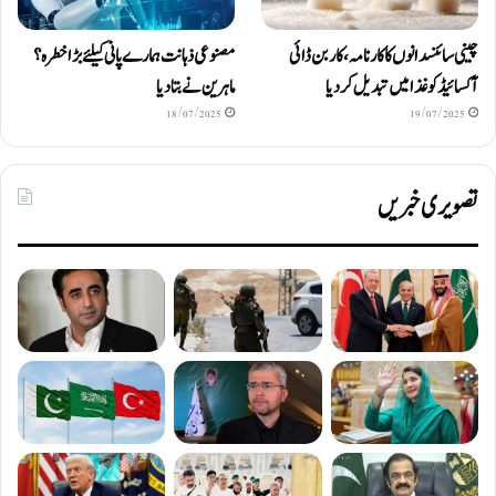
چینی سائنسدانوں کا کارنامہ، کاربن ڈائی
مصنوعی ذہانت ہمارے پانی کیلئے بڑا خطرہ؟
آکسائیڈ کو غذا میں تبدیل کردیا
ماہرین نے بتا دیا
18/07/2025
19/07/2025
تصویری خبریں