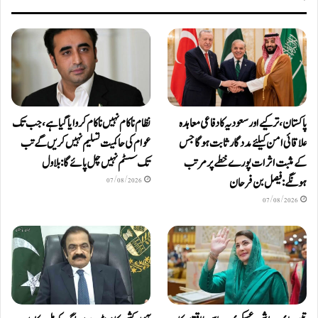
پاکستان، ترکیے اور سعودیہ کا دفاعی معاہدہ
نظام ناکام نہیں ناکام کروایاگیا ہے، جب تک
علاقائی امن کیلئے مددگار ثابت ہوگا جس
عوام کی حاکمیت تسلیم نہیں کریں گے تب
کے مثبت اثرات پورے خطے پر مرتب
تک سسٹم نہیں چل پائےگا: بلاول
ہونگے: فیصل بن فرحان
07/08/2026
07/08/2026