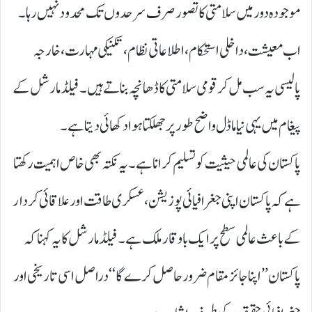
موجودہ دور میں سلامتی کا تصور صرف سرحدوں تک محدود نہیں رہا۔
اب معیشت، داخلی استحکام، اطلاعاتی نظام، تکنیکی مہارت، خارجہ
پالیسی یہ سب مل کر قومی سلامتی کا ڈھانچہ بناتے ہیں۔ فیلڈ مارشل کے
پیغام میں یہی نیا ماڈل واضح طور پر جھلکتا ہوا دکھائی دیتا ہے۔
پاکستان کی عالمی حیثیت کو تسلیم کرانا ہے۔ یہ نکتہ بھی خاص اہمیت رکھتا
ہے کہ پاکستان اپنی جغرافیائی پوزیشن، عسکری طاقت اور علاقائی کردار
کے باعث عالمی سطح پر ایک باوقار ملک ہے۔ فیلڈ مارشل کا یہ کہنا کہ
پاکستان ’’ اپنا جائز مقام ضرور حاصل کرے گا‘‘ دراصل اسی تاریخی اور