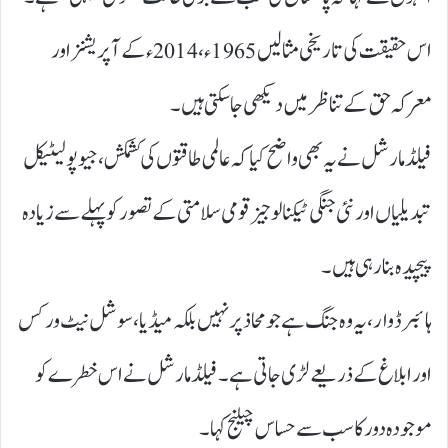
اس حقیقت کی تاریخی مثالیں 1965ء ، 2014ء کے آپریشنز اور
معرکہ حق کے تناظر میں دیکھی جا سکتی ہیں۔
فیلڈ مارشل نے یہ بھی واضح کیا کہ عالمی طاقتوں کی کشمکش، جیو پولیٹیکل
تبدیلیاں اور نئی جنگی ٹیکنالوجیز قومی سلامتی کے تصور کو پہلے سے زیادہ
پیچیدہ بنا رہی ہیں۔
ہائبرڈ وار، یہ وہ جنگ ہے جو محاذ پر نہیں بلکہ میڈیا، سوشل نیٹ ورکس
اور ابلاغ کے ذریعے لڑی جاتی ہے۔ فیلڈ مارشل نے اس خطرے کو
موجودہ دور کا سب سے حساس چیلنج کہا۔