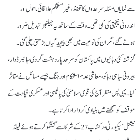
سے نمایاں مسئلہ سرحدوں کا تحفظ، غیر مستحکم علاقائی ماحول اور
اندرونی یکجہتی کی کمی تھی۔ وقت کے ساتھ یہ چیلنجز تبدیل ضرور
ہوتے گئے، مگر ان کی نوعیت میں بھی پیچیدگیاں بڑھتی چلی گئی۔
گزشتہ کئی دہائیوں میں پاکستان کو سرحد پار دہشت گردی، ہائبرڈ وار،
بیرونی سیاسی دبائو، معاشی عدم استحکام اور جنگ جیسے مسائل نے متاثر
کیا۔ یہی پس منظر آج کی قومی سلامتی کی پالیسی اور عسکری قیادت کے
موقف کو سمجھنے میں بنیادی کردار ادا کرتا ہے۔
نیشنل سیکیورٹی ورکشاپ 27کے شرکا سے گفتگو کرتے ہوئے فیلڈ