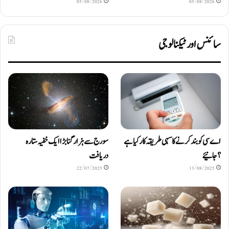
05/08/2026
05/08/2026
سائنس اور ٹیکنالوجی
اے سی کو بند کرنے کا سہی طریقہ کار کیا ہے
سورج سے ہزار گنا بڑا ایک خفیہ ستارہ
؟ جانیئے
دریافت
22/07/2025
13/08/2025