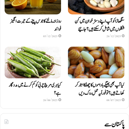
سنگھاڑا کو آپ اپنے دستر خوان میں کن
روزانہ مالٹے کا جوس پینے کے حیرت انگیز
شکلوں میں شامل کرسکتے ہیں ؟ جانیئے
فوائد
05/12/2025
26/12/2025
کیا آپ بھی بھیگے باداموں کا چھلکا اتار کر
کیا ہری مرچ چربی کو کم کرنے میں مددگار
کھاتے ہیں؟ تو فوراً یہ عمل روک دیں
ہے؟
26/06/2025
08/07/2025
پاکستان سے