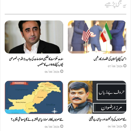
یہ بھی پڑھیے
امن کیلئے پاکستان کی مخلصانہ کاوشیں
سندھ حکومت کا تعلیمی اصلاحات کی جانب بڑا قدم، خصوصی
بچوں کیلئے44 ارب کا منصوبہ
07/08/2026
06/08/2026
نئے صوبوں کی بازگشت اور سیاسی بے یقینی
نئے صوبوں کا فارمولا: سیاسی نقشہ بدلے گا یا معاشی تقدیر؟
06/08/2026
06/08/2026