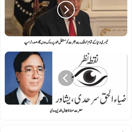
تیسری دنیا کے تمام ممالک سے ہجرت کو مستقل طور پر روک دوں گا ، صدر ٹرمپ
حضرت مولانا جلال الدین رومی