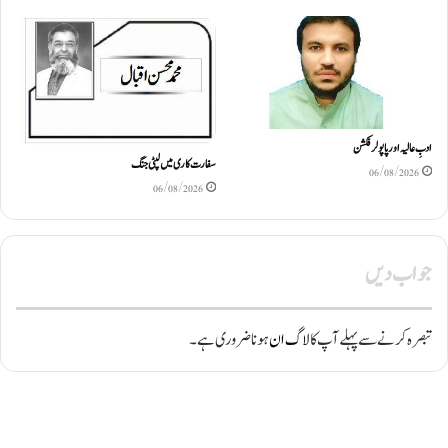
ادبِ عالیہ اور پاپولر فکشن
سفارت کاری میں لپٹی جنگ
06/08/2026
06/08/2026
جواب دیں
تبصرہ کرنے سے پہلے آپ کا
لاگ ان
ہونا ضروری ہے۔