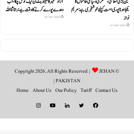
تین بڑی معاشی، عسکری و سیاسی طاقتوں کا
آزاد کشمیر کا مینڈیٹ ن لیگ کو مل چکا، اب
یکجا ہونا پوری امت کیلئے خوشخبری ہے: مریم
وعدے پورے کرنے کا وقت ہے: رانا ثنا اللہ
نواز
07/08/2026
07/08/2026
JEHAN
© Copyright 2026, All Rights Reserved |
|
PAKISTAN
Home
About Us
Our Policy
Tariff
Contact Us
Instagram
YouTube
LinkedIn
Twitter
Facebook