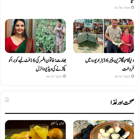
لیا
01/06/2026
دنیا کا مہنگا ترین پنیر 36 ہزار یورو میں
بھارت: خاتون افسر کی 16 فٹ لمبے کوبرا کو
فروخت
پکڑنے کی ویڈیو وائرل
09/07/2025
09/07/2025
صحت اور غذا