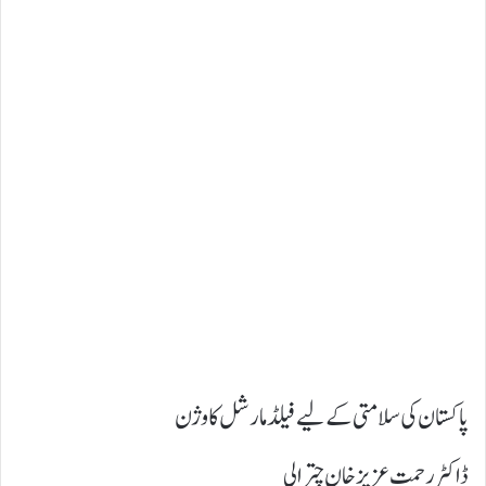
پاکستان کی سلامتی کے لیے فیلڈ مارشل کا وژن
ڈاکٹر رحمت عزیز خان چترالی