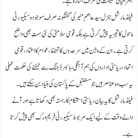
جغرافیائی حقیقت کی طرف اشارہ ہے۔
فیلڈ مارشل جنرل سید عاصم منیر کی گفتگو نہ صرف موجودہ سیکیورٹی
ماحول کا تجزیہ پیش کرتی ہے بلکہ قومی سلامتی کی نئی سمت بھی واضح
کرتی ہے۔ ان کے وژن میں سرحدوں کا تحفظ، عوام کا اعتماد، قومی
اتحاد، ریاستی اداروں کی ہم آہنگی، ہائبرڈ جنگ سے نمٹنے کی حکمت عملی
یہ سب وہ عناصر ہیں جو مستقبل کے پاکستان کی بنیاد بن سکتے ہیں۔
فیلڈ مارشل کا یہ بیان ریاستی استحکام کا راستہ بھی دکھاتا ہے اور آنے
والے وقت کے لیے ایک مربوط سیکیورٹی فریم ورک بھی پیش کرتا
ہے۔