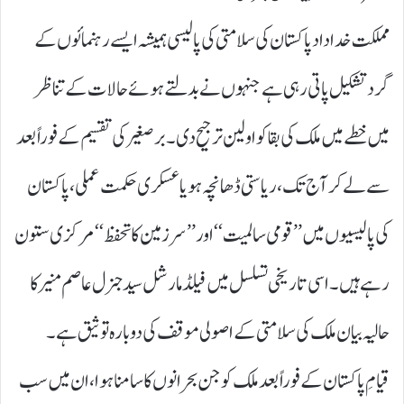
مملکت خداداد پاکستان کی سلامتی کی پالیسی ہمیشہ ایسے رہنمائوں کے
گرد تشکیل پاتی رہی ہے جنہوں نے بدلتے ہوئے حالات کے تناظر
میں خطے میں ملک کی بقا کو اولین ترجیح دی۔ برصغیر کی تقسیم کے فوراً بعد
سے لے کر آج تک، ریاستی ڈھانچہ ہو یا عسکری حکمت عملی، پاکستان
کی پالیسیوں میں ’’ قومی سالمیت‘‘ اور ’’ سرزمین کا تحفظ‘‘ مرکزی ستون
رہے ہیں۔ اسی تاریخی تسلسل میں فیلڈ مارشل سید جنرل عاصم منیر کا
حالیہ بیان ملک کی سلامتی کے اصولی موقف کی دوبارہ توثیق ہے۔
قیامِ پاکستان کے فوراً بعد ملک کو جن بحرانوں کا سامنا ہوا، ان میں سب