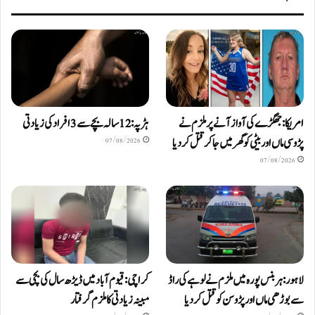
امریکا: جھگڑے کی آواز آنے پر ملزم نے
ہڑپہ: 12 سالہ بچے سے 3 افراد کی زیادتی
پڑوسی ماں اور بیٹی کو گھر میں جا کر قتل کر دیا
07/08/2026
07/08/2026
لاہور: ہربنس پورہ میں ملزم نے لوہے کی راڈ
کراچی: قیوم آباد میں ڈیڑھ سال کی بچی سے
سے بوڑھی ماں اور پڑوسن کو قتل کر دیا
مبینہ زیادتی کا ملزم گرفتار