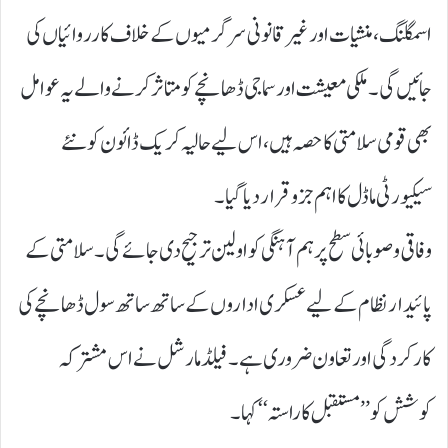
اسمگلنگ، منشیات اور غیر قانونی سرگرمیوں کے خلاف کارروائیاں کی
جائیں گی۔ ملکی معیشت اور سماجی ڈھانچے کو متاثر کرنے والے یہ عوامل
بھی قومی سلامتی کا حصہ ہیں، اس لیے حالیہ کریک ڈائون کو نئے
سیکیورٹی ماڈل کا اہم جزو قرار دیا گیا۔
وفاقی و صوبائی سطح پر ہم آہنگی کو اولین ترجیح دی جائے گی۔ سلامتی کے
پائیدار نظام کے لیے عسکری اداروں کے ساتھ ساتھ سول ڈھانچے کی
کارکردگی اور تعاون ضروری ہے۔ فیلڈ مارشل نے اس مشترکہ
کوشش کو ’’ مستقبل کا راستہ‘‘ کہا۔