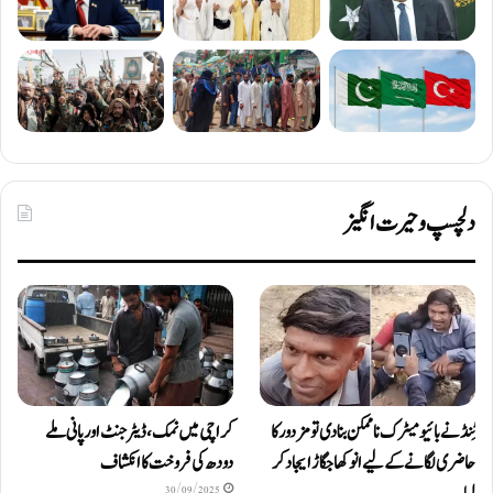
دلچسپ و حیرت انگیز
ٹِنڈ نے بائیومیٹرک ناممکن بنا دی تو مزدور کا
کراچی میں نمک، ڈیٹرجنٹ اور پانی ملے
حاضری لگانے کے لیے انوکھا جگاڑ ایجاد کر
دودھ کی فروخت کا انکشاف
30/09/2025