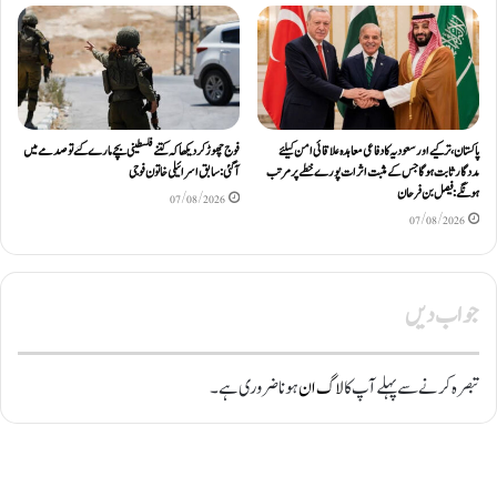
پاکستان، ترکیے اور سعودیہ کا دفاعی معاہدہ علاقائی امن کیلئے
فوج چھوڑ کر دیکھا کہ کتنے فلسطینی بچے مارے گئے تو صدمے میں
مددگار ثابت ہوگا جس کے مثبت اثرات پورے خطے پر مرتب
آگئی: سابق اسرائیلی خاتون فوجی
ہونگے: فیصل بن فرحان
07/08/2026
07/08/2026
جواب دیں
تبصرہ کرنے سے پہلے آپ کا
لاگ ان
ہونا ضروری ہے۔