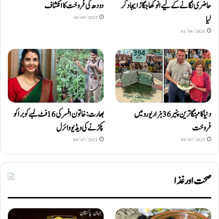
حاضری لگانے کے لیے انوکھا جگاڑ ایجاد کر
دودھ کی فروخت کا انکشاف
لیا
30/09/2025
01/06/2026
دنیا کا مہنگا ترین پنیر 36 ہزار یورو میں
بھارت: خاتون افسر کی 16 فٹ لمبے کوبرا کو
فروخت
پکڑنے کی ویڈیو وائرل
09/07/2025
09/07/2025
صحت اور غذا