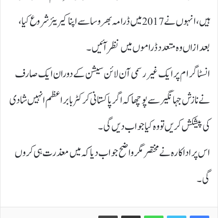
ہیں، انہوں نے 2017 میں ڈرامہ بھروسا سے اپنا کیریئر شروع کیا،
بعد ازاں وہ متعدد ڈراموں میں نظر آئیں۔
انسٹا گرام پر ایک غیر رسمی آن لائن سیشن کے دوران ایک صارف
نے نازش جہانگیر سے پوچھا کہ اگر پاکستانی کرکٹر بابراعظم انہیں شادی
کی پیشکش کریں تو وہ کیا جواب دیں گی۔
اس پر اداکارہ نے مختصر مگر واضح جواب دیا کہ میں معذرت ہی کروں
گی۔
Print
Share via Email
WhatsApp
Twitter
Facebook