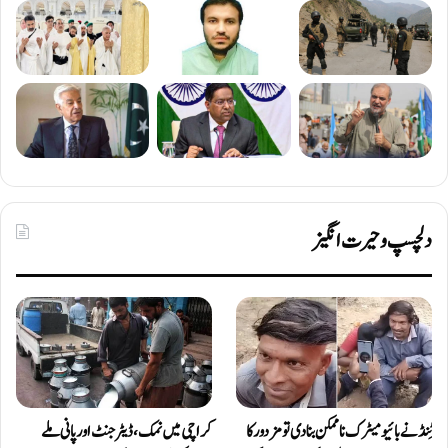
دلچسپ و حیرت انگیز
ٹِنڈ نے بائیومیٹرک ناممکن بنا دی تو مزدور کا
کراچی میں نمک، ڈیٹرجنٹ اور پانی ملے