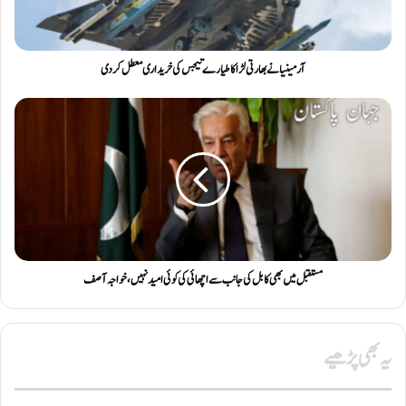
آرمینیا نے بھارتی لڑاکا طیارے تیجس کی خریداری معطل کردی
مستقبل میں بھی کابل کی جانب سے اچھائی کی کوئی امید نہیں ، خواجہ آصف
یہ بھی پڑھیے