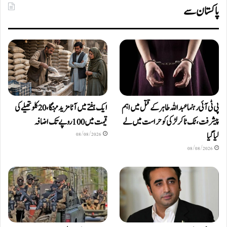
پاکستان سے
پی ٹی آئی رہنما عبداللہ طاہر کے قتل میں اہم
ایک ہفتے میں آٹا مزید مہنگا، 20 کلو تھیلے کی
پیشرفت، ٹک ٹاکر لڑکی کو حراست میں لے
قیمت میں 100 روپے تک اضافہ
لیا گیا
08/08/2026
08/08/2026