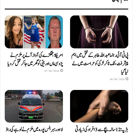
پی ٹی آئی رہنما عبداللہ طاہر کے قتل میں اہم
امریکا: جھگڑے کی آواز آنے پر ملزم نے
پیشرفت، ٹک ٹاکر لڑکی کو حراست میں لے
پڑوسی ماں اور بیٹی کو گھر میں جا کر قتل کر دیا
لیا گیا
07/08/2026
08/08/2026
ہڑپہ: 12 سالہ بچے سے 3 افراد کی زیادتی
لاہور: ہربنس پورہ میں ملزم نے لوہے کی راڈ