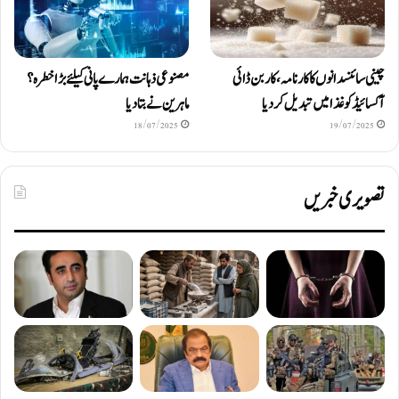
چینی سائنسدانوں کا کارنامہ، کاربن ڈائی
مصنوعی ذہانت ہمارے پانی کیلئے بڑا خطرہ؟
آکسائیڈ کو غذا میں تبدیل کردیا
ماہرین نے بتا دیا
18/07/2025
19/07/2025
تصویری خبریں