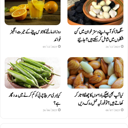
سنگھاڑا کو آپ اپنے دستر خوان میں کن
روزانہ مالٹے کا جوس پینے کے حیرت انگیز
شکلوں میں شامل کرسکتے ہیں ؟ جانیئے
فوائد
05/12/2025
26/12/2025
کیا آپ بھی بھیگے باداموں کا چھلکا اتار کر
کیا ہری مرچ چربی کو کم کرنے میں مددگار
کھاتے ہیں؟ تو فوراً یہ عمل روک دیں
ہے؟
26/06/2025
08/07/2025