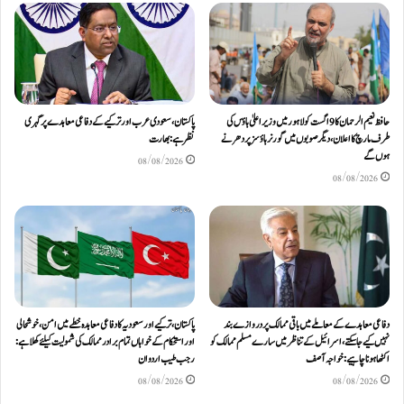
حافظ نعیم الرحمان کا 9 اگست کو لاہور میں وزیر اعلیٰ ہاؤس کی
پاکستان، سعودی عرب اور ترکیے کے دفاعی معاہدے پر گہری
طرف مارچ کا اعلان، دیگر صوبوں میں گورنر ہاؤسز پر دھرنے
نظر ہے: بھارت
ہوں گے
08/08/2026
08/08/2026
دفاعی معاہدےکے معاملے میں باقی ممالک پر دروازے بند
پاکستان، ترکیے اور سعودیہ کا دفاعی معاہدہ خطے میں امن، خوشحالی
نہیں کیے جاسکتے، اسرائیل کے تناظر میں سارے مسلم ممالک کو
اور استحکام کے خواہاں تمام برادر ممالک کی شمولیت کیلئےکھلا ہے:
اکٹھا ہونا چاہیے: خواجہ آصف
رجب طیب اردوان
08/08/2026
08/08/2026