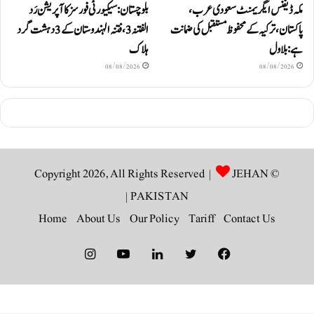
مکہ ڈیفنس ایگریمنٹ سعودی عرب،
بلوچستان: سیکیورٹی فورسز کا آپریشن رَد
پاکستان، ترکیہ کے محفوظ مستقبل کی ضمانت
الفتنہ 3، فتنہ الہندوستان کے 3 دہشت گرد
ہے: بلاول
ہلاک
08/08/2026
08/08/2026
JEHAN
© Copyright 2026, All Rights Reserved |
|
PAKISTAN
Home
About Us
Our Policy
Tariff
Contact Us
Instagram
YouTube
LinkedIn
Twitter
Facebook