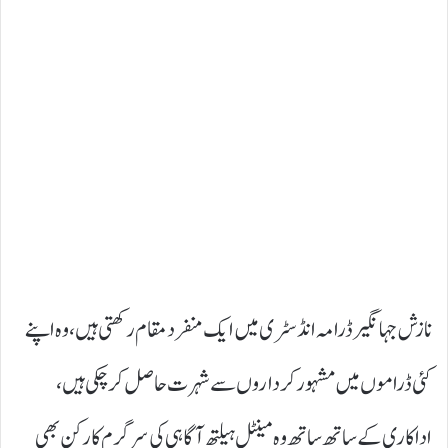
نازش جہانگیر ڈرامہ انڈسٹری میں ایک منفرد مقام رکھتی ہیں، وہ اپنے
کئی ڈراموں میں مشہور کرداروں سے شہرت حاصل کر چکی ہیں،
اداکاری کے ساتھ ساتھ وہ مینٹل ہیلتھ آگاہی کی سرگرم کارکن بھی