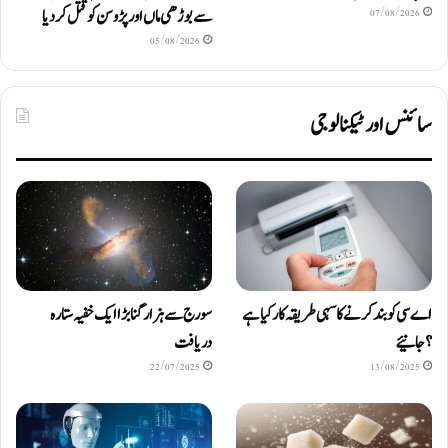
سے بوڑھی ماں اور پڑوسن کو قتل کر دیا
07/08/2026
05/08/2026
سائنس اور ٹیکنالوجی
اے سی کو بند کرنے کا سہی طریقہ کار کیا ہے
سورج سے ہزار گنا بڑا ایک خفیہ ستارہ
؟ جانیئے
دریافت
22/07/2025
13/08/2025