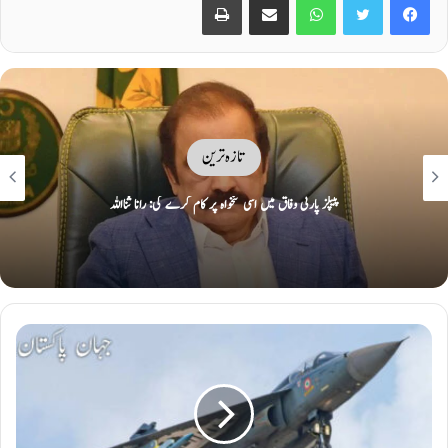
تازہ ترین
ایران نے دورانِ جنگ تباہ کیے امریکی و اسرائیلی طیارے نمائش کیلئے پیش کر دیے