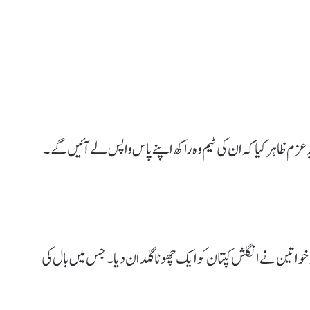
م ظاہر کیا کہ ان کی ٹیم وہ راکھ اپنے پاس واپس لے آئیں گے۔
چھ خواتین نے انگلش کپتان کو ایک چھوٹا گلدان دیا۔جس میں بال کی