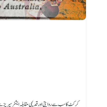
کرکٹ کا سب سے روایتی اور قدیمی مقابلہ ایشز سیریز ہے ج