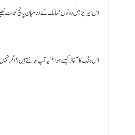
اس سیریز میں دونوں ممالک کے درمیان پانچ ٹیسٹ کھیلے
اس جنگ کا آغاز کیسے ہوا ؟ کیا آپ جانتے ہیں ؟ اگر نہیں ج