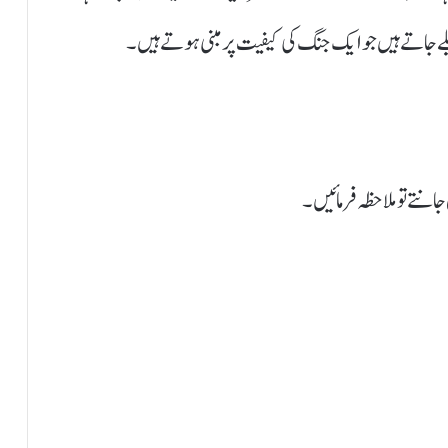
 جاتے ہیں جو ایک جنگ کی کیفیت پر مبنی ہوتے ہیں۔
انتے تو ملاحظہ فرمائیں ۔