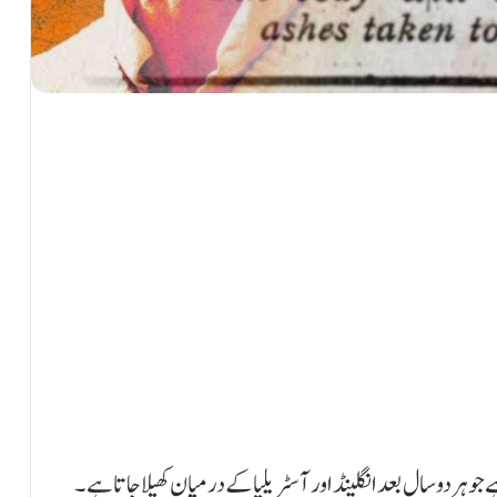
و ہر دو سال بعد انگلینڈ اور آسٹریلیا کے درمیان کھیلا جاتا ہے۔