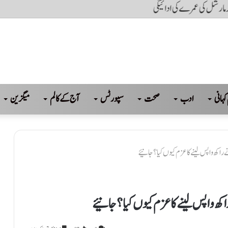
مز کھل جائے گی: ٹرمپ کا دعویٰ
کہانی
ادب
صحت
سپورٹس
آج کے کالم
میگزین
راکھ واپس لینے کا عزم کیوں کیا ؟ جانیئے
کھ واپس لینے کا عزم کیوں کیا ؟ جانیئے