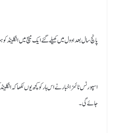
پانچ سال بعد اوول میں کھیلے گئے ایک میچ میں انگلینڈ ک
اسپورٹس ٹائمز اخبار نے اس ہار کو کچھ یوں لکھا کہ انگل
جائے گی۔