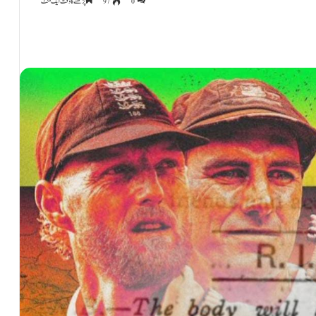
0
97
پڑھنے کا وقت ایک منٹ