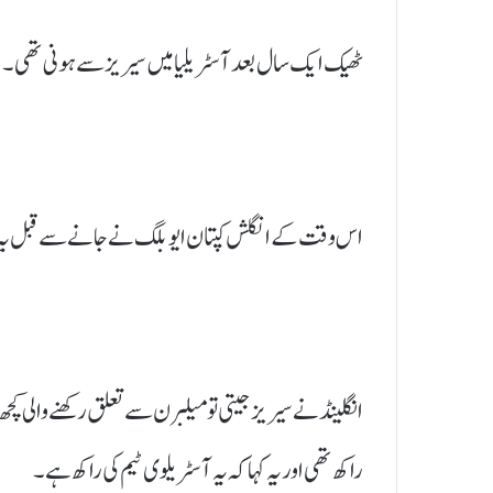
ٹھیک ایک سال بعد آسٹریلیا میں سیریز سے ہونی تھی۔
اس وقت کے انگلش کپتان ایو بلگ نے جانے سے قبل یہ عز
انگلینڈ نے سیریز جیتی تو میلبرن سے تعلق رکھنے والی ک
راکھ تھی اور یہ کہا کہ یہ آسٹریلوی ٹیم کی راکھ ہے۔