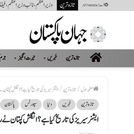
تازہ ترین
ایران جنگ جلد ختم اور آبنائے ہر
اگست 7, 2026 7:00 شام
صفحہ
تازہ ترین
خبریں
حیرت انگیز
جرم 
اول
صفحہ اول
/
تازہ ترین
/
ایشز سیریز کی تاریخ کیا ہے ؟ انگلش کپتان نے 
تازہ ترین
خبریں
دنیا
سپورٹس
پاکستان
ایشز سیریز کی تاریخ کیا ہے ؟ انگلش کپتان نے را