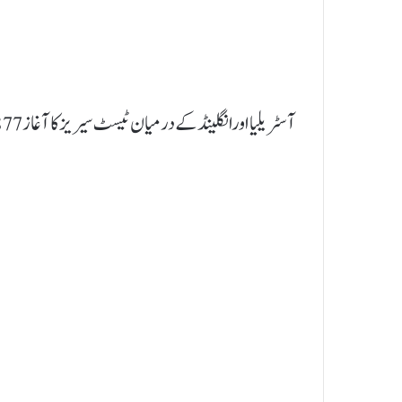
آسٹریلیا اورانگلینڈ کے درمیان ٹیسٹ سیریز کا آغاز 1877 میں ہوا۔