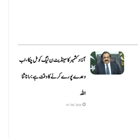
آزاد کشمیر کا مینڈیٹ ن لیگ کو مل چکا، اب
وعدے پورے کرنے کا وقت ہے: رانا ثنا
اللہ
07/08/2026