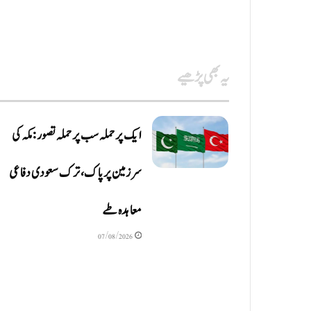
یہ بھی پڑھیے
ایک پر حملہ سب پر حملہ تصور: مکہ کی
سرزمین پر پاک، ترک سعودی دفاعی
معاہدہ طے
07/08/2026