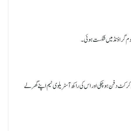
و ہوم گراؤنڈ میں شکست ہوئی۔
ینڈ کرکٹ دفن ہوچکی اور اس کی راکھ آسٹریلوی ٹیم اپنے گھر لے