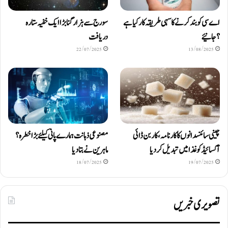
اے سی کو بند کرنے کا سہی طریقہ کار کیا ہے
سورج سے ہزار گنا بڑا ایک خفیہ ستارہ
؟ جانیئے
دریافت
22/07/2025
13/08/2025
چینی سائنسدانوں کا کارنامہ، کاربن ڈائی
مصنوعی ذہانت ہمارے پانی کیلئے بڑا خطرہ؟
آکسائیڈ کو غذا میں تبدیل کردیا
ماہرین نے بتا دیا
18/07/2025
19/07/2025
تصویری خبریں