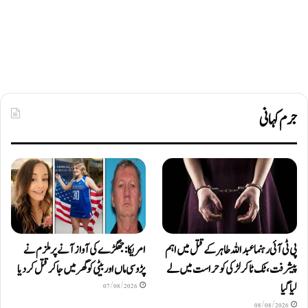
جرم کہانی
پی ٹی آئی رہنما عبداللہ طاہر کے قتل میں اہم
امریکا: جھگڑے کی آواز آنے پر ملزم نے
پیشرفت، ٹک ٹاکر لڑکی کو حراست میں لے
پڑوسی ماں اور بیٹی کو گھر میں جا کر قتل کر دیا
لیا گیا
07/08/2026
08/08/2026