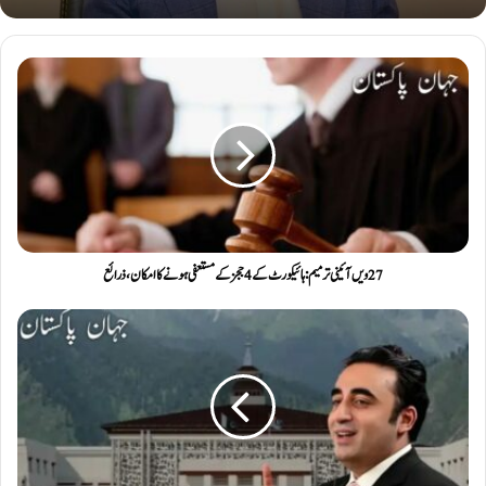
27ویں آئینی ترمیم: ہائیکورٹ کے 4 ججز کے مستعفی ہونے کا امکان ، ذرائع