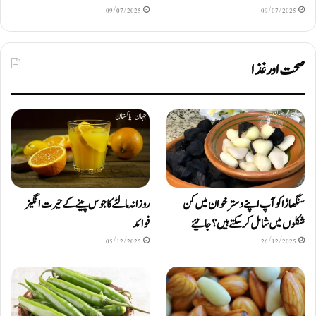
09/07/2025
09/07/2025
صحت اور غذا
سنگھاڑا کو آپ اپنے دستر خوان میں کن
روزانہ مالٹے کا جوس پینے کے حیرت انگیز
شکلوں میں شامل کرسکتے ہیں ؟ جانیئے
فوائد
05/12/2025
26/12/2025