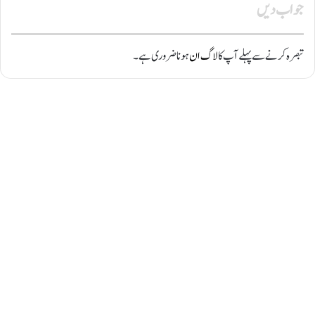
جواب دیں
تبصرہ کرنے سے پہلے آپ کا
لاگ ان
ہونا ضروری ہے۔