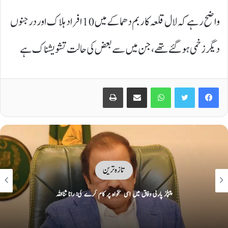
واضح رہے کہ لال قلعہ کار بم دھماکے میں 10 افراد ہلاک اور درجنوں
دیگر زخمی ہوگئے تھے، جن میں سے بعض کی حالت تشویشناک ہے
Print
Share via Email
WhatsApp
Twitter
Facebook
تازہ ترین
ایران نے دورانِ جنگ تباہ کیے امریکی و اسرائیلی طیارے نمائش کیلئے پیش کر دیے