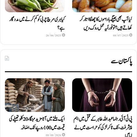
کیا آپ بھی بھیگے باداموں کا چھلکا اتار کر
کیا ہری مرچ چربی کو کم کرنے میں مددگار
کھاتے ہیں؟ تو فوراً یہ عمل روک دیں
ہے؟
26/06/2025
08/07/2025
پاکستان سے
پی ٹی آئی رہنما عبداللہ طاہر کے قتل میں اہم
ایک ہفتے میں آٹا مزید مہنگا، 20 کلو تھیلے کی
پیشرفت، ٹک ٹاکر لڑکی کو حراست میں لے
قیمت میں 100 روپے تک اضافہ
لیا گیا
08/08/2026