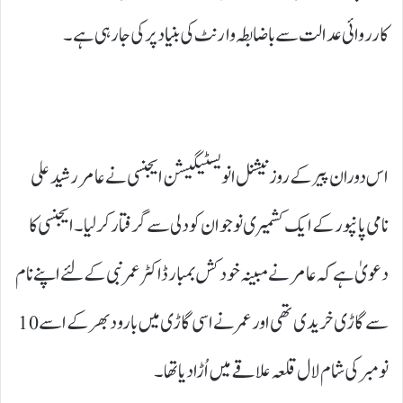
کارروائی عدالت سے باضابطہ وارنٹ کی بنیاد پر کی جارہی ہے۔
اس دوران پیر کے روز نیشنل انویسٹیگیشن ایجنسی نے عامر رشید علی
نامی پانپور کے ایک کشمیری نوجوان کو دلی سے گرفتار کرلیا۔ ایجنسی کا
دعویٰ ہے کہ عامر نے مبینہ خودکش بمبار ڈاکٹر عمر نبی کے لئے اپنے نام
سے گاڑی خریدی تھی اور عمر نے اسی گاڑی میں بارود بھر کے اسے 10
نومبر کی شام لال قلعہ علاقے میں اُڑا دیا تھا۔