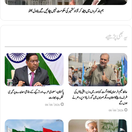
ہم بند کمروں میں بیٹھ کر آزاد کشمیر کی حکومت نہیں چلائیں گے , بلاول بھٹو
یہ بھی پڑھیے
حافظ نعیم الرحمان کا 9 اگست کو لاہور میں وزیر اعلیٰ ہاؤس کی
پاکستان، سعودی عرب اور ترکیے کے دفاعی معاہدے پر گہری
طرف مارچ کا اعلان، دیگر صوبوں میں گورنر ہاؤسز پر دھرنے
نظر ہے: بھارت
ہوں گے
08/08/2026
08/08/2026