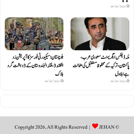
08/08/2026
مکہ ڈیفنس ایگریمنٹ سعودی عرب،
بلوچستان: سیکیورٹی فورسز کا آپریشن رَد
پاکستان، ترکیہ کے محفوظ مستقبل کی ضمانت
الفتنہ 3، فتنہ الہندوستان کے 3 دہشت گرد
ہے: بلاول
ہلاک
08/08/2026
08/08/2026
JEHAN
© Copyright 2026, All Rights Reserved |