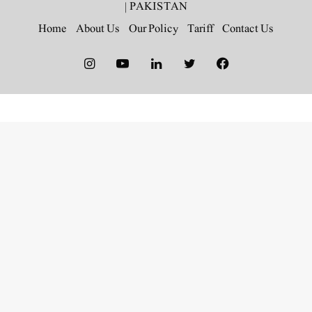
|
PAKISTAN
Home
About Us
Our Policy
Tariff
Contact Us
Instagram
YouTube
LinkedIn
Twitter
Facebook