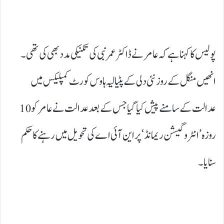
پولیس کا کہنا ہے کہ عامر نے ڈاکٹر عمر نبی کی تکنیکی مدد بھی کی تھی۔
انھیں منگل کے روز نئی دلی کے پٹیالیہ ہاوس کورٹ کمپلیکس میں
عدالت کے سامنے پیش کیا گیا جس کے بعد عدالت نے عامر کو 10
روزہ ’انٹروگیشن ریمانڈ‘ پر این آئی اے کی تحویل میں رہنے کا حکم
سنایا۔