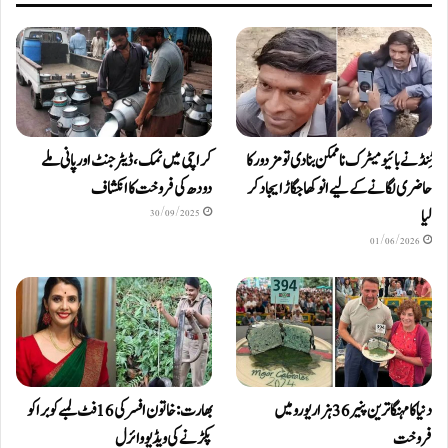
ٹِنڈ نے بائیومیٹرک ناممکن بنا دی تو مزدور کا
کراچی میں نمک، ڈیٹرجنٹ اور پانی ملے
حاضری لگانے کے لیے انوکھا جگاڑ ایجاد کر
دودھ کی فروخت کا انکشاف
لیا
30/09/2025
01/06/2026
دنیا کا مہنگا ترین پنیر 36 ہزار یورو میں
بھارت: خاتون افسر کی 16 فٹ لمبے کوبرا کو
فروخت
پکڑنے کی ویڈیو وائرل