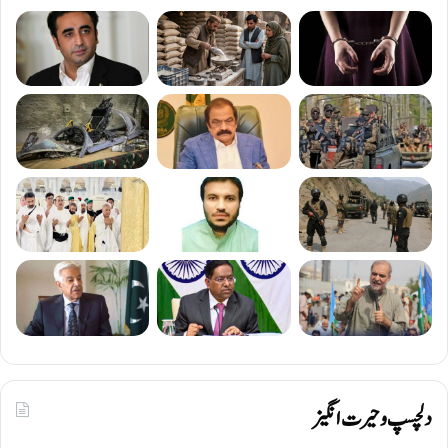
دلچسپ و حیرت انگیز