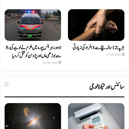
ہڑپہ: 12 سالہ بچے سے 3 افراد کی زیادتی
لاہور: ہربنس پورہ میں ملزم نے لوہے کی راڈ
سے بوڑھی ماں اور پڑوسن کو قتل کر دیا
07/08/2026
05/08/2026
سائنس اور ٹیکنالوجی