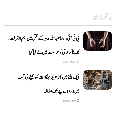
یہ بھی پڑھیے
پی ٹی آئی رہنما عبداللہ طاہر کے قتل میں اہم پیشرفت،
ٹک ٹاکر لڑکی کو حراست میں لے لیا گیا
08/08/2026
ایک ہفتے میں آٹا مزید مہنگا، 20 کلو تھیلے کی قیمت
میں 100 روپے تک اضافہ
08/08/2026