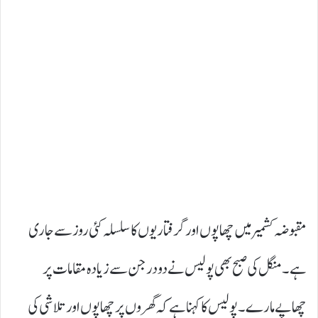
مقبوضہ کشمیر میں چھاپوں اور گرفتاریوں کا سلسلہ کئی روز سے جاری
ہے۔ منگل کی صبح بھی پولیس نے دو درجن سے زیادہ مقامات پر
چھاپے مارے۔ پولیس کا کہنا ہے کہ گھروں پر چھاپوں اور تلاشی کی