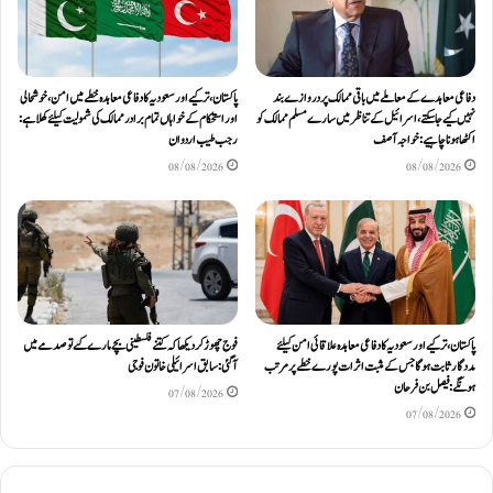
دفاعی معاہدےکے معاملے میں باقی ممالک پر دروازے بند
پاکستان، ترکیے اور سعودیہ کا دفاعی معاہدہ خطے میں امن، خوشحالی
نہیں کیے جاسکتے، اسرائیل کے تناظر میں سارے مسلم ممالک کو
اور استحکام کے خواہاں تمام برادر ممالک کی شمولیت کیلئےکھلا ہے:
اکٹھا ہونا چاہیے: خواجہ آصف
رجب طیب اردوان
08/08/2026
08/08/2026
پاکستان، ترکیے اور سعودیہ کا دفاعی معاہدہ علاقائی امن کیلئے
فوج چھوڑ کر دیکھا کہ کتنے فلسطینی بچے مارے گئے تو صدمے میں
مددگار ثابت ہوگا جس کے مثبت اثرات پورے خطے پر مرتب
آگئی: سابق اسرائیلی خاتون فوجی
ہونگے: فیصل بن فرحان
07/08/2026
07/08/2026