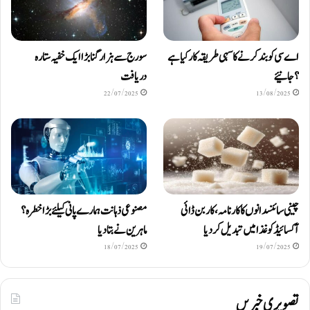
اے سی کو بند کرنے کا سہی طریقہ کار کیا ہے
سورج سے ہزار گنا بڑا ایک خفیہ ستارہ
؟ جانیئے
دریافت
22/07/2025
13/08/2025
چینی سائنسدانوں کا کارنامہ، کاربن ڈائی
مصنوعی ذہانت ہمارے پانی کیلئے بڑا خطرہ؟
آکسائیڈ کو غذا میں تبدیل کردیا
ماہرین نے بتا دیا
18/07/2025
19/07/2025
تصویری خبریں