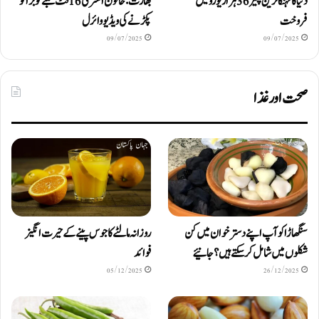
دنیا کا مہنگا ترین پنیر 36 ہزار یورو میں
بھارت: خاتون افسر کی 16 فٹ لمبے کوبرا کو
فروخت
پکڑنے کی ویڈیو وائرل
09/07/2025
09/07/2025
صحت اور غذا
سنگھاڑا کو آپ اپنے دستر خوان میں کن
روزانہ مالٹے کا جوس پینے کے حیرت انگیز
شکلوں میں شامل کرسکتے ہیں ؟ جانیئے
فوائد
05/12/2025
26/12/2025