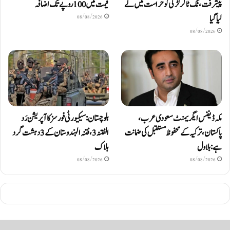
پیشرفت، ٹک ٹاکر لڑکی کو حراست میں لے
قیمت میں 100 روپے تک اضافہ
لیا گیا
08/08/2026
08/08/2026
مکہ ڈیفنس ایگریمنٹ سعودی عرب،
بلوچستان: سیکیورٹی فورسز کا آپریشن رَد
پاکستان، ترکیہ کے محفوظ مستقبل کی ضمانت
الفتنہ 3، فتنہ الہندوستان کے 3 دہشت گرد
ہے: بلاول
ہلاک
08/08/2026
08/08/2026