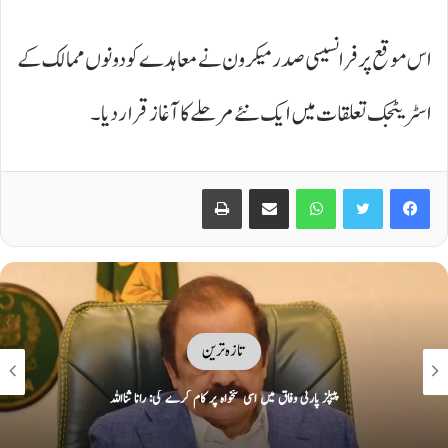
اس موقع پر فرانسیسی صدر میکرون نے معاہدے کو دونوں ممالک کے
اسٹریٹجک تعلقات میں ایک نئے مرحلے کا آغاز قرار دیا۔
Print
Share via Email
WhatsApp
Twitter
Facebook
تازہ ترین
ایران نے دورانِ جنگ تباہ کیے امریکی و اسرائیلی طیارے نمائش کیلئے پیش کر دیے