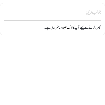
جواب دیں
تبصرہ کرنے سے پہلے آپ کا
لاگ ان
ہونا ضروری ہے۔