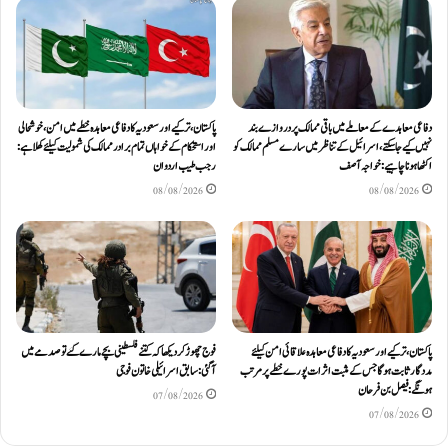
دفاعی معاہدےکے معاملے میں باقی ممالک پر دروازے بند
پاکستان، ترکیے اور سعودیہ کا دفاعی معاہدہ خطے میں امن، خوشحالی
نہیں کیے جاسکتے، اسرائیل کے تناظر میں سارے مسلم ممالک کو
اور استحکام کے خواہاں تمام برادر ممالک کی شمولیت کیلئےکھلا ہے:
اکٹھا ہونا چاہیے: خواجہ آصف
رجب طیب اردوان
08/08/2026
08/08/2026
پاکستان، ترکیے اور سعودیہ کا دفاعی معاہدہ علاقائی امن کیلئے
فوج چھوڑ کر دیکھا کہ کتنے فلسطینی بچے مارے گئے تو صدمے میں
مددگار ثابت ہوگا جس کے مثبت اثرات پورے خطے پر مرتب
آگئی: سابق اسرائیلی خاتون فوجی
ہونگے: فیصل بن فرحان
07/08/2026
07/08/2026