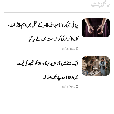
یہ بھی پڑھیے
پی ٹی آئی رہنما عبداللہ طاہر کے قتل میں اہم پیشرفت،
ٹک ٹاکر لڑکی کو حراست میں لے لیا گیا
08/08/2026
ایک ہفتے میں آٹا مزید مہنگا، 20 کلو تھیلے کی قیمت
میں 100 روپے تک اضافہ
08/08/2026