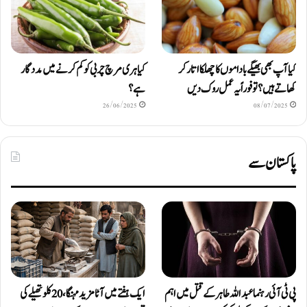
کیا آپ بھی بھیگے باداموں کا چھلکا اتار کر
کیا ہری مرچ چربی کو کم کرنے میں مددگار
کھاتے ہیں؟ تو فوراً یہ عمل روک دیں
ہے؟
26/06/2025
08/07/2025
پاکستان سے
پی ٹی آئی رہنما عبداللہ طاہر کے قتل میں اہم
ایک ہفتے میں آٹا مزید مہنگا، 20 کلو تھیلے کی