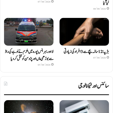
لیا گیا
07/08/2026
08/08/2026
ہڑپہ: 12 سالہ بچے سے 3 افراد کی زیادتی
لاہور: ہربنس پورہ میں ملزم نے لوہے کی راڈ
سے بوڑھی ماں اور پڑوسن کو قتل کر دیا
07/08/2026
05/08/2026
سائنس اور ٹیکنالوجی