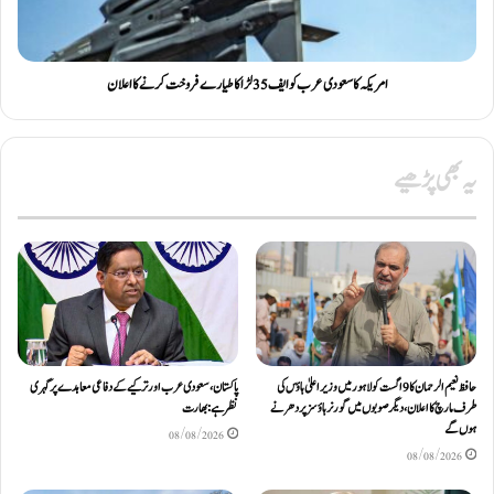
امریکہ کا سعودی عرب کو ایف 35 لڑاکا طیارے فروخت کرنے کا اعلان
یہ بھی پڑھیے
حافظ نعیم الرحمان کا 9 اگست کو لاہور میں وزیر اعلیٰ ہاؤس کی
پاکستان، سعودی عرب اور ترکیے کے دفاعی معاہدے پر گہری
طرف مارچ کا اعلان، دیگر صوبوں میں گورنر ہاؤسز پر دھرنے
نظر ہے: بھارت
ہوں گے
08/08/2026
08/08/2026