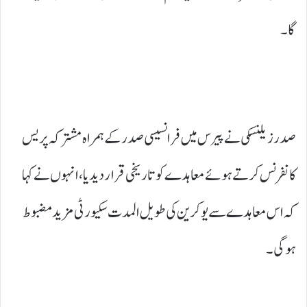
گا۔
صدر زیلنسکی نے پیرس میں فرانسیسی صدر کے ہمراہ مشترکہ پریس
کانفرنس کرتے ہوئے معاہدے کو تاریخی قرار دیدیا، انہوں نےکہا
کہ اس معاہدے سے یوکرین کی طویل المدت سکیورٹی مزید مضبوط
ہوگی۔