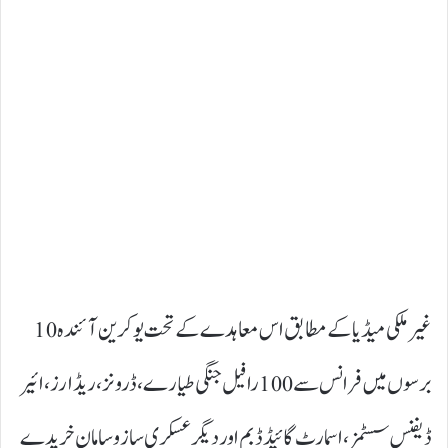
غیر ملکی میڈیا کےمطابق اس معاہدے کے تحت یوکرین آئندہ 10
برسوں میں فرانس سے 100 رافیل جنگی طیارے، ڈرونز، ریڈارز، ائیر
ڈیفنس سسٹمز ، اسمارٹ گائیڈڈ بم اور دیگر عسکری ساز و سامان خریدے