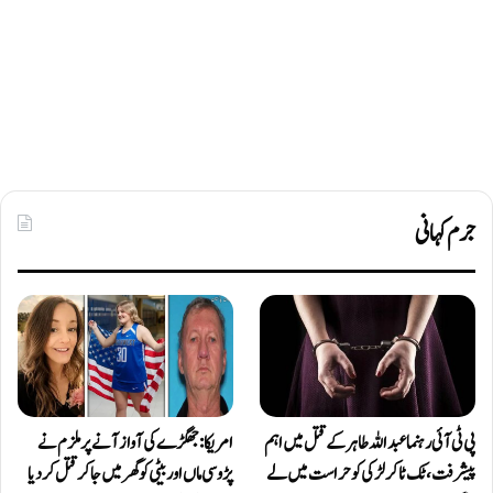
جرم کہانی
پی ٹی آئی رہنما عبداللہ طاہر کے قتل میں اہم
امریکا: جھگڑے کی آواز آنے پر ملزم نے
پیشرفت، ٹک ٹاکر لڑکی کو حراست میں لے
پڑوسی ماں اور بیٹی کو گھر میں جا کر قتل کر دیا