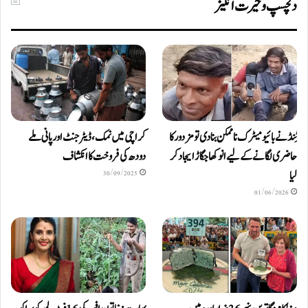
دلچسپ و حیرت انگیز
ٹِنڈ نے بائیومیٹرک ناممکن بنا دی تو مزدور کا
کراچی میں نمک، ڈیٹرجنٹ اور پانی ملے
حاضری لگانے کے لیے انوکھا جگاڑ ایجاد کر
دودھ کی فروخت کا انکشاف
لیا
30/09/2025
01/06/2026