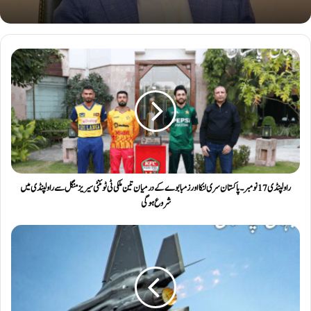
راولپنڈی 17 نومبر۔ پاکستان سری لنکا اور زمبابوے کے درمیان تین ملکی ٹی ٹوئنٹی سیریز منگل سے راولپنڈی میں
شروع ہوگی