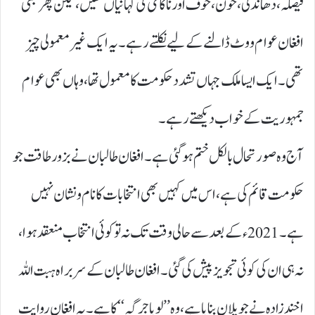
فیصلہ، دھاندلی، خون، خوف اور ناکامی کی کہانیاں تھیں، لیکن پھر بھی
افغان عوام ووٹ ڈالنے کے لیے نکلتے رہے۔ یہ ایک غیر معمولی چیز
تھی۔ ایک ایسا ملک جہاں تشدد حکومت کا معمول تھا، وہاں بھی عوام
جمہوریت کے خواب دیکھتے رہے۔
آج وہ صورتحال بالکل ختم ہو گئی ہے۔ افغان طالبان نے بزور طاقت جو
حکومت قائم کی ہے، اس میں کہیں بھی انتخابات کا نام و نشان نہیں
ہے۔ 2021ء کے بعد سے حالی وقت تک نہ تو کوئی انتخاب منعقد ہوا،
نہ ہی ان کی کوئی تجویز پیش کی گئی۔ افغان طالبان کے سربراہ ہبت اللہ
اخندزادہ نے جو پلان بنایا ہے، وہ ’’ لویا جرگہ‘‘ کا ہے۔ یہ افغان روایت