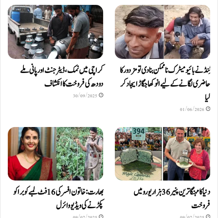
ٹِنڈ نے بائیومیٹرک ناممکن بنا دی تو مزدور کا
کراچی میں نمک، ڈیٹرجنٹ اور پانی ملے
حاضری لگانے کے لیے انوکھا جگاڑ ایجاد کر
دودھ کی فروخت کا انکشاف
لیا
30/09/2025
01/06/2026
دنیا کا مہنگا ترین پنیر 36 ہزار یورو میں
بھارت: خاتون افسر کی 16 فٹ لمبے کوبرا کو
فروخت
پکڑنے کی ویڈیو وائرل
09/07/2025
09/07/2025