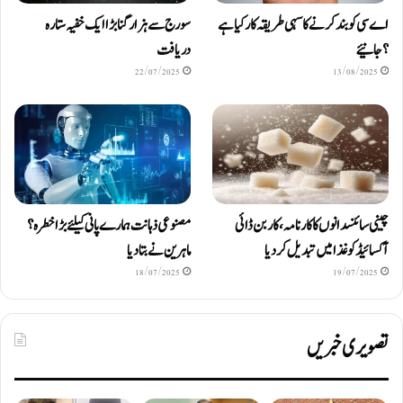
اے سی کو بند کرنے کا سہی طریقہ کار کیا ہے
سورج سے ہزار گنا بڑا ایک خفیہ ستارہ
؟ جانیئے
دریافت
22/07/2025
13/08/2025
چینی سائنسدانوں کا کارنامہ، کاربن ڈائی
مصنوعی ذہانت ہمارے پانی کیلئے بڑا خطرہ؟
آکسائیڈ کو غذا میں تبدیل کردیا
ماہرین نے بتا دیا
18/07/2025
19/07/2025
تصویری خبریں