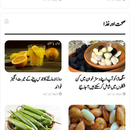
صحت اور غذا
سنگھاڑا کو آپ اپنے دستر خوان میں کن
روزانہ مالٹے کا جوس پینے کے حیرت انگیز
شکلوں میں شامل کرسکتے ہیں ؟ جانیئے
فوائد
05/12/2025
26/12/2025