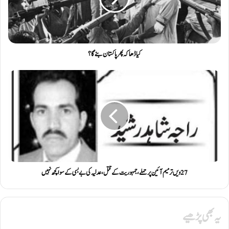
کیا ڈھاکہ پھر پاکستان بنے گا؟
27ویں ترمیم آئین پر حملے، جمہوریت کے قتل، عدلیہ کی بے بسی کے سوا کچھ نہیں
یہ بھی پڑھیے