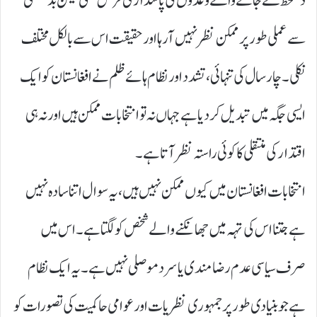
دستخط کئے جانے والے وعدوں کی پاسدار ی فرض تھی لیکن بدقسمتی
سے عملی طور پر ممکن نظر نہیں آرہا اور حقیقت اس سے بالکل مختلف
نکلی۔ چار سال کی تنہائی، تشدد اور نظام ہائے ظلم نے افغانستان کو ایک
ایسی جگہ میں تبدیل کر دیا ہے جہاں نہ تو انتخابات ممکن ہیں اور نہ ہی
اقتدار کی منتقلی کا کوئی راستہ نظر آتا ہے۔
انتخابات افغانستان میں کیوں ممکن نہیں ہیں، یہ سوال اتنا سادہ نہیں
ہے جتنا اس کی تہہ میں جھانکنے والے شخص کو لگتا ہے۔ اس میں
صرف سیاسی عدم رضامندی یا سرد موصلی نہیں ہے۔ یہ ایک نظام
ہے جو بنیادی طور پر جمہوری نظریات اور عوامی حاکمیت کی تصورات کو