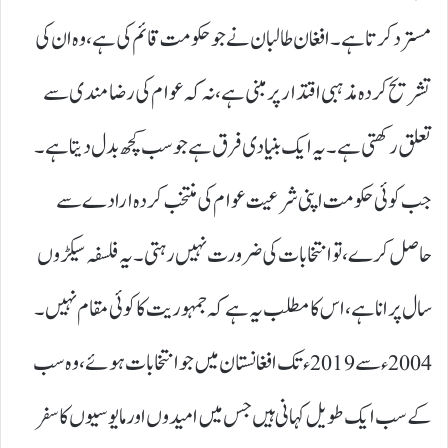
مسترد کرتا ہے۔ افغان طالبان نے جو حکومت قائم کی ہے، وہ ان کی
تشریح کردہ مذہبی اقتدار پر مبنی ہے، نہ کہ عوام کی رضامندی سے
تعلق رکھتی ہے۔ یہ ایک بنیادی فرق ہے جو سب کچھ بدل دیتا ہے۔
جب کوئی حکومت اپنی شرعیت عوام کی منتخب کردہ ارادے سے
حاصل کرے، تو انتخابات کی ضرورت نہیں رہتی۔ یہ فلسفہ سیکڑوں
سال پرانا ہے، اس کا مطلب یہ ہے کہ جمہوریت کا کوئی مقام نہیں۔
2004ء سے 2019ء تک افغانستان میں جو انتخابات ہوئے، وہ سب
کے سب ایک طویل کہانی ہیں جس میں امیدوں اور مایوسیوں کا سفر