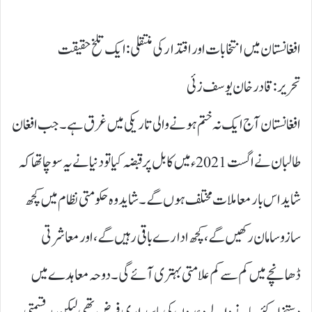
افغانستان میں انتخابات اور اقتدار کی منتقلی: ایک تلخ حقیقت
تحریر : قادر خان یوسف زئی
افغانستان آج ایک نہ ختم ہونے والی تاریکی میں غرق ہے۔ جب افغان
طالبان نے اگست 2021ء میں کابل پر قبضہ کیا تو دنیا نے یہ سوچا تھا کہ
شاید اس بار معاملات مختلف ہوں گے۔ شاید وہ حکومتی نظام میں کچھ
سازوسامان رکھیں گے، کچھ ادارے باقی رہیں گے، اور معاشرتی
ڈھانچے میں کم سے کم علامتی بہتری آئے گی۔ دوحہ معاہدے میں