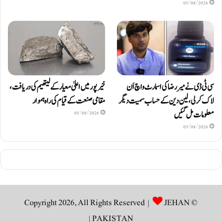
05/08/2026
سی ٹی ڈی نے میر رضا کی اسمارٹ واچ اَن
خیرپور میں اعلیٰ معیار کے لیتھیم کی دریافت،
لاک کرلی، لین دین کے حساب سمیت دیگر
مقامی صنعت کے قیام کی راہ ہموار
معلومات مل گئیں
05/08/2026
05/08/2026
JEHAN
© Copyright 2026, All Rights Reserved |
|
PAKISTAN