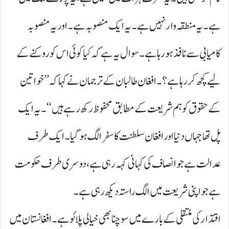
ہے۔ یہ منطقہ وار نہیں ہے۔ یہ ایک منصوبہ ہے۔ اور یہ منصوبہ
کامیابی سے نافذ ہو رہا ہے۔ سوال یہ ہے کہ کیا کوئی اس کو روکنے کے
لیے کچھ کر رہا ہے؟۔ افغان طالبان کے ترجمان نے کہا کہ ’’ خواتین
کے حقوق کو ہم شریعت کے مطابق محفوظ رکھ رہے ہیں‘‘۔ یہ ایک
پل تھا جہاں دنیا اور افغان سلطنت کا سفر الگ ہو گیا۔ ایک طرف
عدالت ہے جو انصاف کی کہانی کہہ رہی ہے، دوسری طرف حکومت
ہے جو اپنی شریعت میں الگ راستہ دیکھ رہی ہے۔
اقتدار کی منتقلی کے بارے میں سوچنا بھی خیالی پلائو ہے۔ افغانستان میں