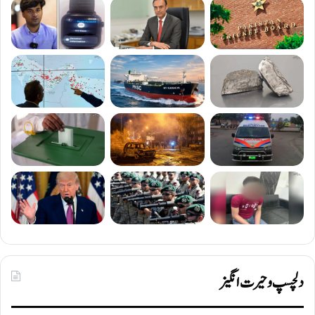
دلچسپ و حیرت انگیز