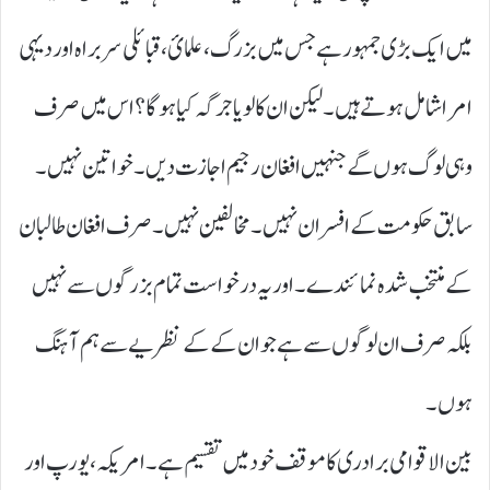
میں ایک بڑی جمہور ہے جس میں بزرگ، علمائ، قبائلی سربراہ اور دیہی
امرا شامل ہوتے ہیں۔ لیکن ان کا لویا جرگہ کیا ہوگا؟ اس میں صرف
وہی لوگ ہوں گے جنہیں افغان رجیم اجازت دیں۔ خواتین نہیں۔
سابق حکومت کے افسران نہیں۔ مخالفین نہیں۔ صرف افغان طالبان
کے منتخب شدہ نمائندے۔ اور یہ درخواست تمام بزرگوں سے نہیں
بلکہ صرف ان لوگوں سے ہے جوان کے کے نظریے سے ہم آہنگ
ہوں۔
بین الاقوامی برادری کا موقف خود میں تقسیم ہے۔ امریکہ، یورپ اور