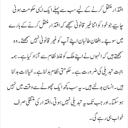
اقتدار منتقل کرنے کے لیے سب سے پہلے ایک ایسی حکومت ہونی
چاہیے جو خود کو اتنا غیر قانونی سمجھے کہ اقتدار منتقل کرنے کے بارے
میں سوچے۔ افغان طالبان اپنے آپ کو غیر قانونی نہیں سمجھتے۔ وہ
سمجھتے ہیں کہ انہوں نے اپنے ملک کو غلط نظام سے آزاد کیا ہے۔ ہمہ
جہت تبدیلی کی ضرورت ہے۔ حکومتی نظام بدلنا ہے۔ خیالات بدلنا
ہیں۔ انسان بدلنے ہیں۔ یہ سب کچھ ایک چھوٹے سے وقت میں نہیں
ہو سکتا۔ اور جب تک یہ تبدیلی نہیں ہوتی، اقتدار کی منتقلی صرف
خواب ہی رہے گی۔