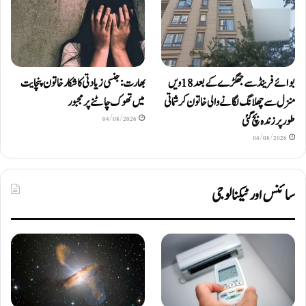
بوائے فرینڈ سے جھگڑے کے بعد 18 ویں
بھارت: جنسی زیادتی کا شکار خاتون پنچایت
منزل سے چھلانگ لگانے والی خاتون کرشماتی
میں تھوک چاٹنے پر مجبور
طور پر زندہ بچ گئی
04/08/2026
04/08/2026
سائنس اور ٹیکنالوجی