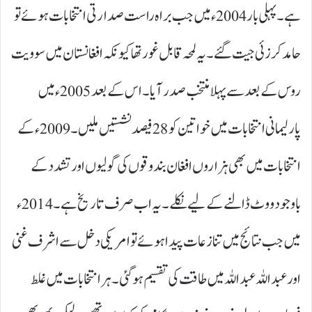
ہے۔ پہلی بار 2004ء میں جب براہ راست صدارتی انتخابات ہوئے تو
حامد کرزئی جیت گئے۔ یہ لمحہ قابل غور تھا کیونکہ افغانستان میں سوویت
روس کے بعد سے پہلا منتخب صدر آیا۔ اس کے بعد 2005ء میں
پارلیمانی انتخابات میں خواتین کو 28فیصد نشستیں ملیں۔ 2009ء کے
انتخابات میں بھی ہزاروں افغان بندوقوں کی گولیوں اور تشدد کے
باوجود ووٹ ڈالنے کے لیے نکلے۔ یہ اب صرف تاریخ ہے۔ 2014ء
میں جب نتائج میں تنازعات پیدا ہوئے تو امریکی دخل سے اشرف غنی
اور عبداللہ عبداللہ میں طاقت کی تقسیم ہوگئی۔ ہر انتخابات میں غلط