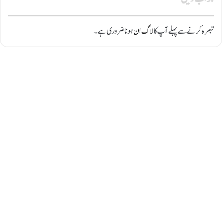
تبصرہ کرنے سے پہلے آپ کا
لاگ ان
ہونا ضروری ہے۔