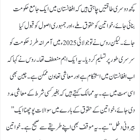
کچھ دوسری طاقتیں چاہتی ہیں کہ افغانستان میں ایک جامع حکومت
بنائی جائے، خواتین کو حقوق ملے، اور جمہوری اصول کو قبول کیا
جائے۔ لیکن روس نے تو جولائی 2025 ء میں آمرانہ طرز حکومت کو
سرسری طور پر تسلیم کر دیا۔ یہ ایک اہم منعطف تھا۔ روس نے کہا کہ
اب افغانستان میں استحکام ہے اور معاشی تعاون ممکن ہے۔ چین بھی
اسی سمت میں ہے۔ یہ ممالک کہتے ہیں کہ بغیر کسی شرط کے معاشی مدد
دی جائے، خواتین کے حقوق کے بارے میں سوالات پوچھنا ایک ’’
بیرونی دخل‘‘ ہے۔ یہ موقف بھی اپنے طریقے سے صحیح ہے۔ خواتین