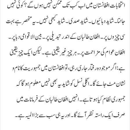
انتخابات افغانستان میں اب کب تک ممکن نہیں ہوں گے؟ کوئی نہیں
جانتا۔ شاید دہائیوں۔ شاید صدی۔ شاید کبھی نہیں۔ یہ منحصر ہے بہت
سی چیزوں پر۔ افغان طالبان کے اندر تبدیلی پر۔ بین الاقوامی دبا پر۔
افغان عوام کی مزاحمت پر۔ ہر چیز غیر یقینی ہے۔ لیکن ایک چیز یقینی
ہے: اگر موجودہ رفتار جاری رہی، تو افغانستان میں جمہوریت کا نام و
نشان مٹ جائے گا۔ اگلی نسل کو شاید یہ بھی نہیں معلوم ہوگا کہ
جمہوری نظام کیا ہوتا ہے۔ انہیں افغان طالبان کے فرمانات میں
صرف ایک راستہ نظر آئے گا۔ اور یہ ہی سب سے بڑا المیہ ہے۔