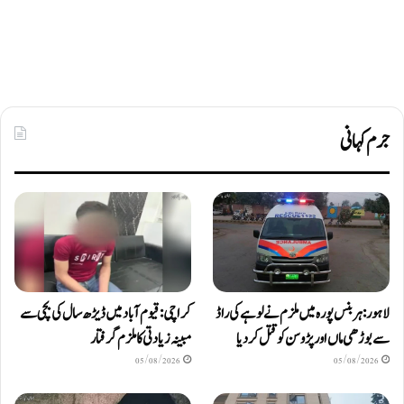
جرم کہانی
لاہور: ہربنس پورہ میں ملزم نے لوہے کی راڈ
کراچی: قیوم آباد میں ڈیڑھ سال کی بچی سے
سے بوڑھی ماں اور پڑوسن کو قتل کر دیا
مبینہ زیادتی کا ملزم گرفتار
05/08/2026
05/08/2026