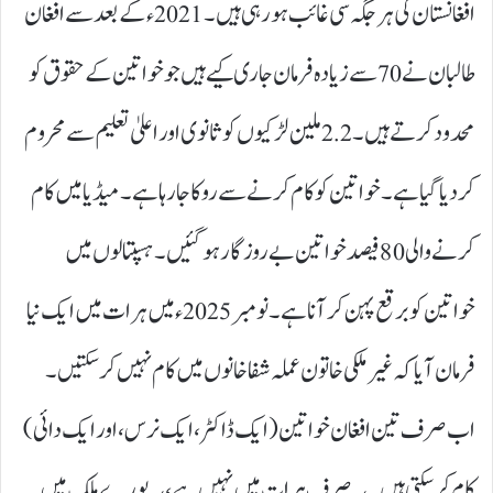
افغانستان کی ہر جگہ سی غائب ہو رہی ہیں۔ 2021ء کے بعد سے افغان
طالبان نے 70 سے زیادہ فرمان جاری کیے ہیں جو خواتین کے حقوق کو
محدود کرتے ہیں۔ 2.2ملین لڑکیوں کو ثانوی اور اعلیٰ تعلیم سے محروم
کر دیا گیا ہے۔ خواتین کو کام کرنے سے روکا جا رہا ہے۔ میڈیا میں کام
کرنے والی 80فیصد خواتین بے روزگار ہو گئیں۔ ہسپتالوں میں
خواتین کو برقع پہن کر آنا ہے۔ نومبر 2025ء میں ہرات میں ایک نیا
فرمان آیا کہ غیر ملکی خاتون عملہ شفاخانوں میں کام نہیں کر سکتیں۔
اب صرف تین افغان خواتین ( ایک ڈاکٹر، ایک نرس، اور ایک دائی)
کام کر سکتی ہیں۔ یہ صرف ہرات میں نہیں ہے، یہ پورے ملک میں