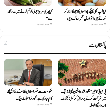
کیا آپ بھی بھیگے باداموں کا چھلکا اتار کر
کیا ہری مرچ چربی کو کم کرنے میں مددگار
کھاتے ہیں؟ تو فوراً یہ عمل روک دیں
ہے؟
26/06/2025
08/07/2025
پاکستان سے
پی سی بی کا غیر منظور شدہ ایشین لیجنڈز لیگ
حکومت سے ملکر اسلامی نظام کے نفاذ کیلئے
میں شرکت کرنے پر سابق کرکٹرز کیخلاف
کام جاری ہے: گورنر اسٹیٹ بینک
کارروائی کا فیصلہ
05/08/2026