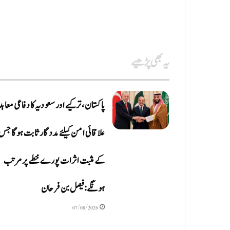
یہ بھی پڑھیے
پاکستان، ترکیے اور سعودیہ کا دفاعی معاہد
علاقائی امن کیلئے مددگار ثابت ہوگا جس
کے مثبت اثرات پورے خطے پر مرتب
ہونگے: فیصل بن فرحان
07/08/2026