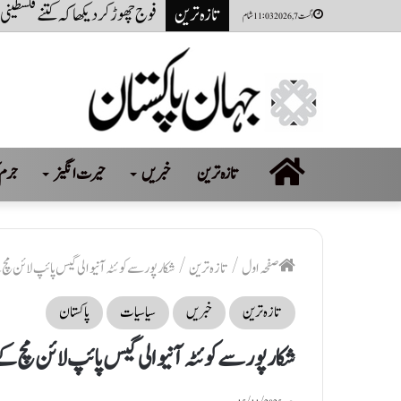
تازہ ترین
نظام ناکام نہیں ناکام کروایاگی
اگست 7, 2026 11:03 شام
صفحہ
تازہ ترین
خبریں
حیرت انگیز
جرم 
اول
صفحہ اول
/
تازہ ترین
/
شکارپور سے کوئٹہ آنیوالی گیس پائپ لائن مچ
تازہ ترین
خبریں
سیاسیات
پاکستان
شکارپور سے کوئٹہ آنیوالی گیس پائپ لائن مچ کے