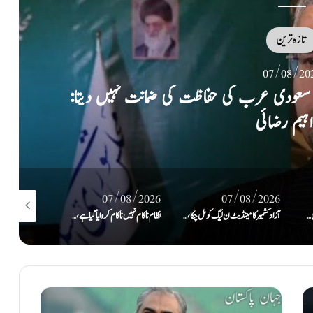
تازہ ترین
07/08/20
 سرزمین پر پاک، ترک سعودی دفاعی معاہدہ طے
/08/2026
07/08/2026
07/08/2026
آزاد کشمیر کا مینڈیٹ ن لیگ کو مل چکا، اب وعدے پورے کرنے کا وقت ہے: رانا ثنا اللہ
نظام ناکام نہیں ناکام کروایاگیا ہے، جب تک عوام کی حاکمیت تسلیم نہیں کریں گے تب تک سسٹم نہیں چل پائےگا: بلاول
تین بڑی معاشی، عسکری و سیاسی طاقتوں کا یکجا ہونا پوری امت کیلئے خوشخبری ہے: مریم نواز