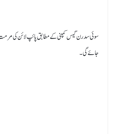
سوئی سدرن گیس کمپنی کے مطابق پائپ لائن کی مرمت 
جائے گی۔