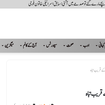
ا ہے، جب تک عوام کی حاکمیت تسلیم نہیں کریں گے تب تک سسٹم نہیں چل پائےگا: بلاو
کہانی
ادب
صحت
سپورٹس
آج کے کالم
میگزین
 کے قریب تباہ
 قریب تباہ