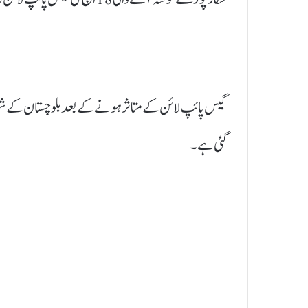
گیس پائپ لائن کے متاثر ہونے کے بعد بلوچستان کے شہر
گئی ہے۔