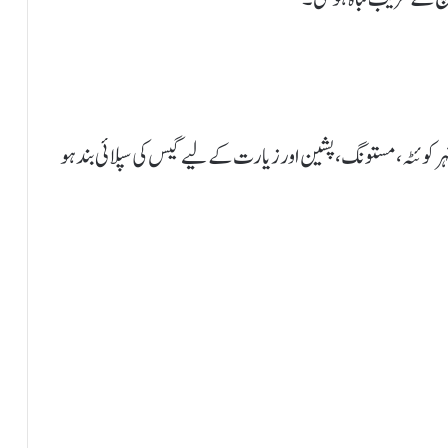
 کوئٹہ، مستونگ، پشین اور زیارت کے لیے گیس کی سپلائی بند ہو