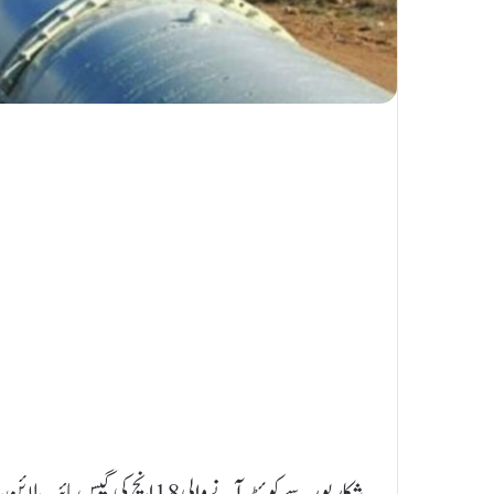
شکارپور سے کوئٹہ آنے والی 18 انچ کی گیس پائپ لائن مچ کے قریب تباہ ہو گئی۔