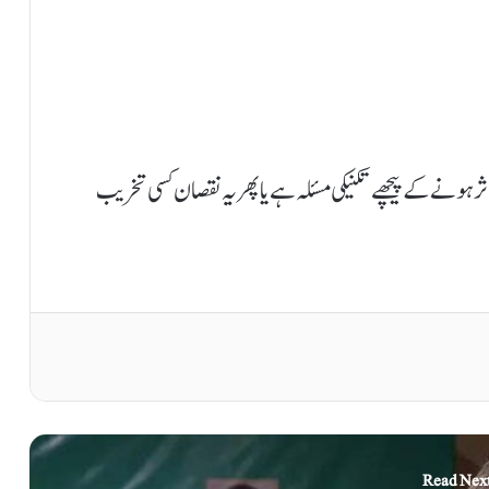
 ہونے کے پیچھے تکنیکی مسئلہ ہے یا پھر یہ نقصان کسی تخریب
Read Nex