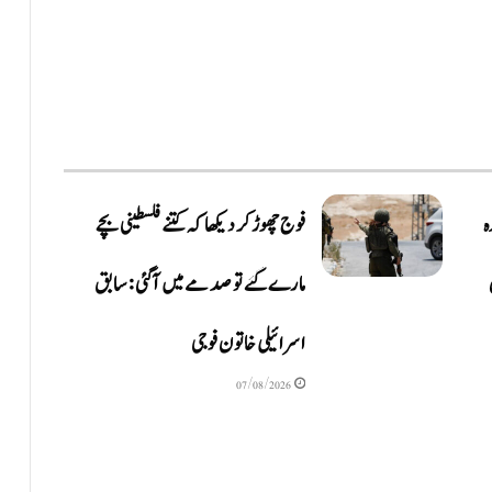
ہ
فوج چھوڑ کر دیکھا کہ کتنے فلسطینی بچے
مارے گئے تو صدمے میں آگئی: سابق
اسرائیلی خاتون فوجی
07/08/2026