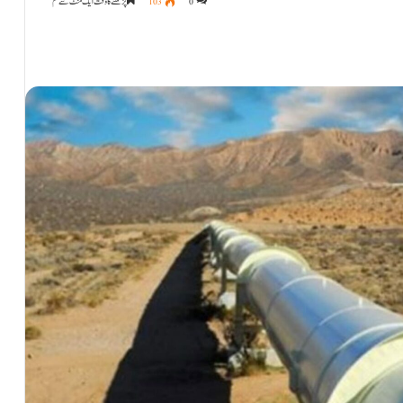
0
103
پڑھنے کا وقت ایک منٹ سے کم