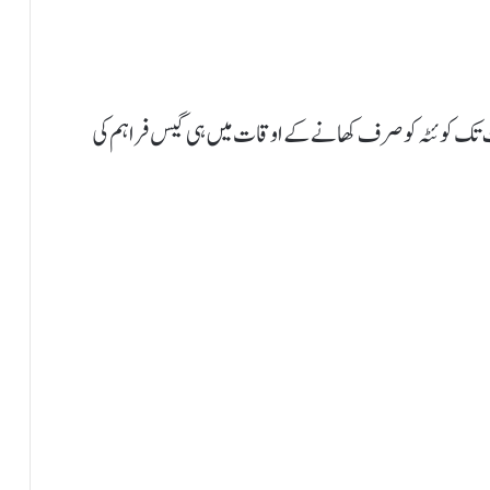
تک کوئٹہ کو صرف کھانے کے اوقات میں ہی گیس فراہم کی