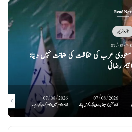
Read Nex
تازہ ترین
07/08/2026
حملہ سب پر حملہ تصور: مکہ کی سرزمین پر پاک، ترک سعو
6
07/08/2026
07/08/2026
0
آزاد کشمیر کا مینڈیٹ ن لیگ کو مل چکا، اب وعدے پورے کرنے کا وقت ہے: رانا ثنا اللہ
نظام ناکام نہیں ناکام کروایاگیا ہے، جب تک عوام کی حاکمیت تسلیم نہیں کریں گے تب تک سسٹم نہیں چل پائےگا: بلاول
تین بڑی معاشی، عسکری و سیاسی طاقتوں کا یکجا ہونا پوری امت کیلئے خوشخبری ہے: مریم نواز