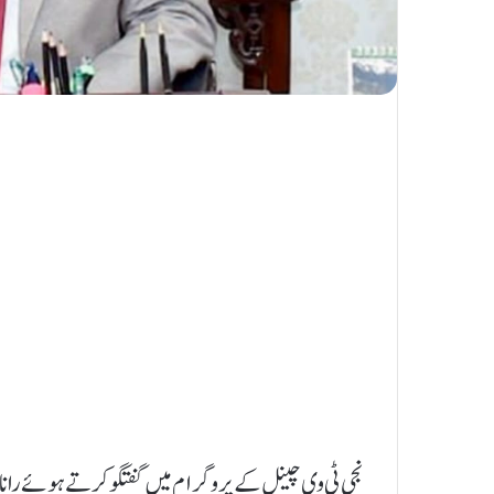
نجی ٹی وی چینل کے پروگرام میں گفتگو کرتے ہوئے رانا ثنا