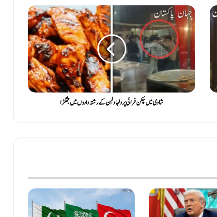
شادی میں چکن فرائی پر دلہا دلہن کے رشتہ داروں میں جھگڑا