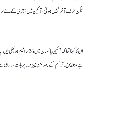
لیکن حرف آخر نہیں ہوتی، آئین میں بہتری کے لئے ترا
ان کا کہنا تھا کہ آئین پاکست
ہے، 26 ویں ترمیم کے بعد جن چیزوں پر بات ہو رہی ہے ہوتی رہے گی۔