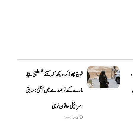
ہ
فوج چھوڑ کر دیکھا کہ کتنے فلسطینی بچے
مارے گئے تو صدمے میں آگئی: سابق
اسرائیلی خاتون فوجی
07/08/2026