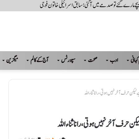
ا ہے، جب تک عوام کی حاکمیت تسلیم نہیں کریں گے تب تک سسٹم نہیں چل پائےگا: بلاو
کہانی
ادب
صحت
سپورٹس
آج کے کالم
میگزین
یکن حرف آخر نہیں ہوتی ، رانا ثناءاللہ
ن حرف آخر نہیں ہوتی ، رانا ثناءاللہ