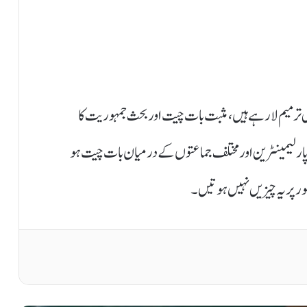
 رانا ثنا اللہ نے کہا ایسا بھی نہیں ہے کہ ہم صبح 27 ویں ترمیم لا رہے ہیں، مثبت بات چیت اور بحث جمہوریت کا
ر پارلیمینٹرین اور مختلف جماعتوں کے درمیان بات چیت ہو
ور پر یہ چیزیں نہیں ہوتیں ۔