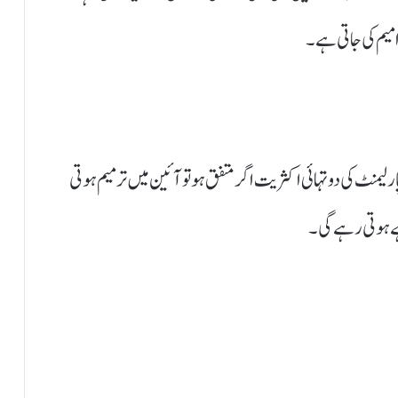
میم کی جاتی ہے۔
ان میں 26 ترامیم ہو چکی ہیں، پارلیمنٹ کی دو تہائی اکثریت اگر متفق ہو تو آئین میں ترمیم ہوتی