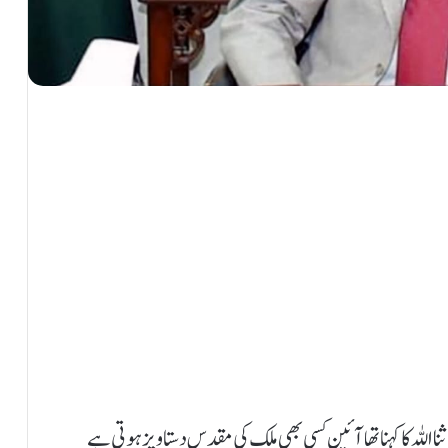
 اللہ کا کہنا تھا آئین کسی بھی ملک کی مقدس دستاویز ہوتی ہے