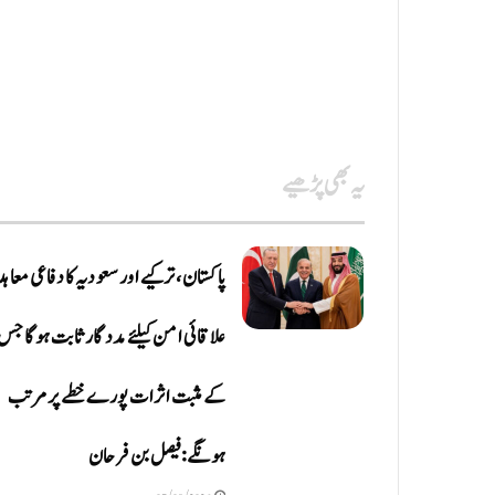
یہ بھی پڑھیے
پاکستان، ترکیے اور سعودیہ کا دفاعی معاہد
علاقائی امن کیلئے مددگار ثابت ہوگا جس
کے مثبت اثرات پورے خطے پر مرتب
ہونگے: فیصل بن فرحان