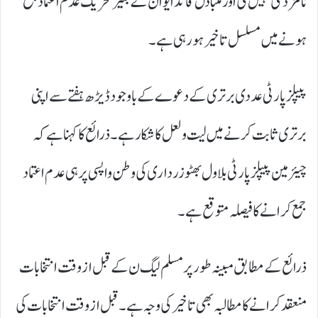
نامزدگی نہیں کی اور متبادل قائد ایوان کے بغیر تحریک عدم اعتماد جمع
ہونے میں مسلسل تاخیر ہو رہی ہے۔
پیپلز پارٹی عددی برتری کے دعوے کے باوجود ڈیڑھ ہفتے سے اپنی
برتری ثابت کرنے میں لیت و لعل کا شکار ہے۔ ذرائع کا کہنا ہے کہ
چیئرمین پیپلز پارٹی بلاول بھٹو زرداری کی وطن واپسی پر ہی عدم اعتماد
جمع کرانے کا فیصلہ متوقع ہے۔
ذرائع کے مطابق مبینہ طور پر مسلم لیگ ن کے قبل از وقت انتخابات
منعقد کرانے کا مطالبہ بھی تاخیر کی وجہ ہے۔ قبل از وقت انتخابات کی