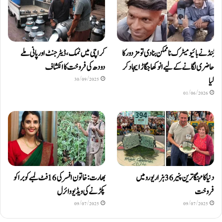
ٹِنڈ نے بائیومیٹرک ناممکن بنا دی تو مزدور کا
کراچی میں نمک، ڈیٹرجنٹ اور پانی ملے
حاضری لگانے کے لیے انوکھا جگاڑ ایجاد کر
دودھ کی فروخت کا انکشاف
لیا
30/09/2025
01/06/2026
دنیا کا مہنگا ترین پنیر 36 ہزار یورو میں
بھارت: خاتون افسر کی 16 فٹ لمبے کوبرا کو
فروخت
پکڑنے کی ویڈیو وائرل
09/07/2025
09/07/2025