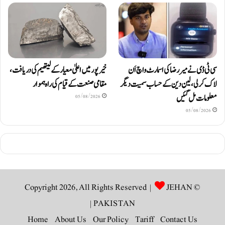
سی ٹی ڈی نے میر رضا کی اسمارٹ واچ اَن
خیرپور میں اعلیٰ معیار کے لیتھیم کی دریافت،
لاک کرلی، لین دین کے حساب سمیت دیگر
مقامی صنعت کے قیام کی راہ ہموار
معلومات مل گئیں
05/08/2026
05/08/2026
JEHAN
© Copyright 2026, All Rights Reserved |
|
PAKISTAN
Home
About Us
Our Policy
Tariff
Contact Us