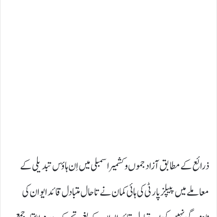
ذرائع کے مطابق آزاد جموں و کشمیر اسمبلی میں اِن ہاؤس تبدیلی کے
معاملے میں پیپلز پارٹی کی ہائی کمان نے تاحال متبادل قائد ایوان کی