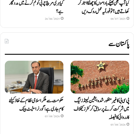
کیا آپ بھی بھیگے باداموں کا چھلکا اتار کر
کیا ہری مرچ چربی کو کم کرنے میں مددگار
کھاتے ہیں؟ تو فوراً یہ عمل روک دیں
ہے؟
26/06/2025
08/07/2025
پاکستان سے
پی سی بی کا غیر منظور شدہ ایشین لیجنڈز لیگ
حکومت سے ملکر اسلامی نظام کے نفاذ کیلئے
میں شرکت کرنے پر سابق کرکٹرز کیخلاف
کام جاری ہے: گورنر اسٹیٹ بینک
کارروائی کا فیصلہ
05/08/2026
05/08/2026