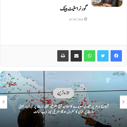
گورنر اسٹیٹ بینک
05/08/2026
Print
Share via Email
WhatsApp
Twitter
Facebook
تازہ ترین
آبنائے ہرمز پر عبوری معاہدے کا اعلان آج متوقع، شمالی راستے پر ایران، جنوبی
راستے پر عمان کا کنٹرول ہوگا: امریکی نیوز ویب سائٹ