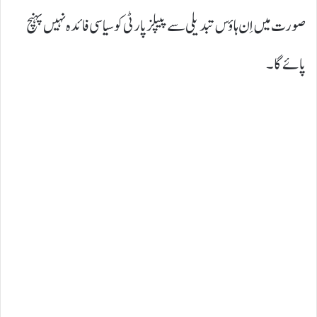
صورت میں اِن ہاؤس تبدیلی سے پیپلز پارٹی کوسیاسی فائدہ نہیں پہنچ
پائے گا۔