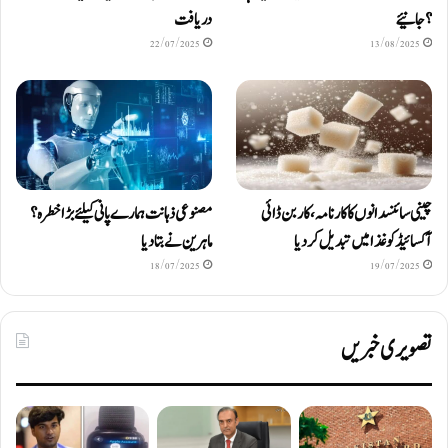
؟ جانیئے
دریافت
22/07/2025
13/08/2025
چینی سائنسدانوں کا کارنامہ، کاربن ڈائی
مصنوعی ذہانت ہمارے پانی کیلئے بڑا خطرہ؟
آکسائیڈ کو غذا میں تبدیل کردیا
ماہرین نے بتا دیا
18/07/2025
19/07/2025
تصویری خبریں