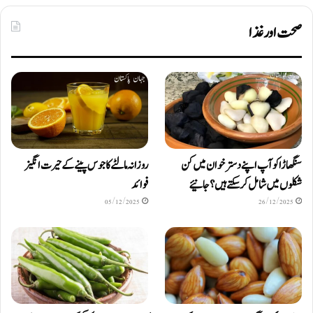
صحت اور غذا
سنگھاڑا کو آپ اپنے دستر خوان میں کن
روزانہ مالٹے کا جوس پینے کے حیرت انگیز
شکلوں میں شامل کرسکتے ہیں ؟ جانیئے
فوائد
05/12/2025
26/12/2025