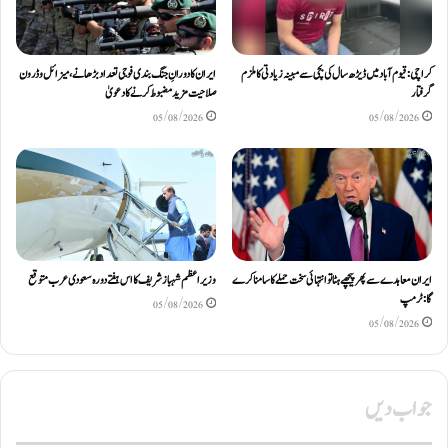
کراچی: قیوم آباد میں ڈیڑھ سال کی بچی سے مبینہ زیادتی کا ملزم
ایران کا دورانِ جنگ بندی فوجی تعداد بڑھانے، میزائل و ڈرون
گرفتار
صلاحیت مزید مضبوط کرنے کا دعویٰ
05/08/2026
05/08/2026
ایران معاہدے سے پھر پیچھے ہٹا تو انتہائی سخت حملے کا سامنا کرے
وزیراعظم شہباز شریف کا اس ہفتے دورہ سعودی عرب متوقع
گا: ٹرمپ
05/08/2026
05/08/2026
جواب دیں