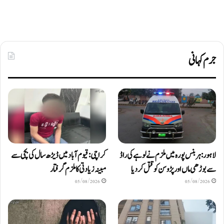
جرم کہانی
لاہور: ہربنس پورہ میں ملزم نے لوہے کی راڈ
کراچی: قیوم آباد میں ڈیڑھ سال کی بچی سے
سے بوڑھی ماں اور پڑوسن کو قتل کر دیا
مبینہ زیادتی کا ملزم گرفتار
05/08/2026
05/08/2026