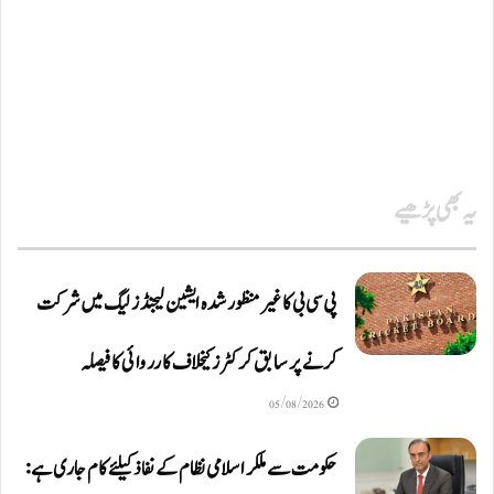
یہ بھی پڑھیے
پی سی بی کا غیر منظور شدہ ایشین لیجنڈز لیگ میں شرکت
کرنے پر سابق کرکٹرز کیخلاف کارروائی کا فیصلہ
05/08/2026
حکومت سے ملکر اسلامی نظام کے نفاذ کیلئے کام جاری ہے: