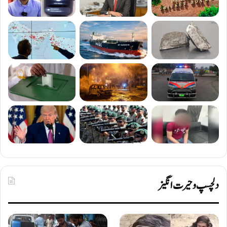
دلچسپ و حیرت انگیز