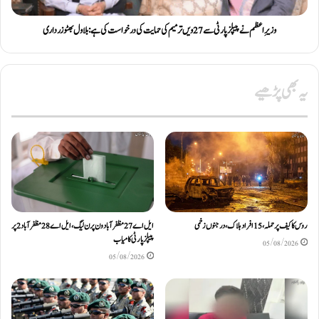
وزیرِاعظم نے پیپلز پارٹی سے 27ویں ترمیم کی حمایت کی درخواست کی ہے: بلاول بھٹو زرداری
یہ بھی پڑھیے
روس کا کیف پر حملہ، 15 افراد ہلاک، درجنوں زخمی
ایل اے 27 مظفرآباد ون پر ن لیگ، ایل اے 28 مظفر آباد 2 پر
پیپلز پارٹی کامیاب
05/08/2026
05/08/2026