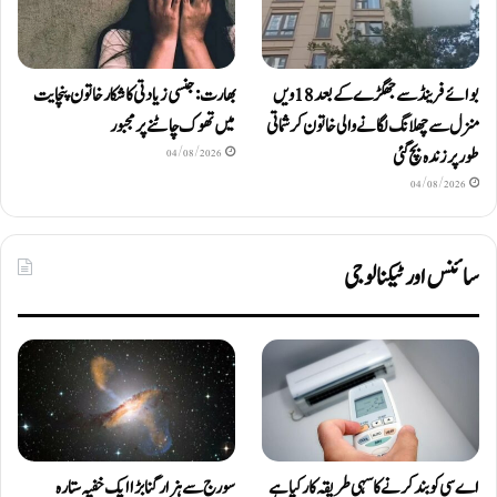
بوائے فرینڈ سے جھگڑے کے بعد 18 ویں
بھارت: جنسی زیادتی کا شکار خاتون پنچایت
منزل سے چھلانگ لگانے والی خاتون کرشماتی
میں تھوک چاٹنے پر مجبور
طور پر زندہ بچ گئی
04/08/2026
04/08/2026
سائنس اور ٹیکنالوجی
اے سی کو بند کرنے کا سہی طریقہ کار کیا ہے
سورج سے ہزار گنا بڑا ایک خفیہ ستارہ