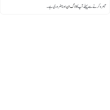
تبصرہ کرنے سے پہلے آپ کا
لاگ ان
ہونا ضروری ہے۔