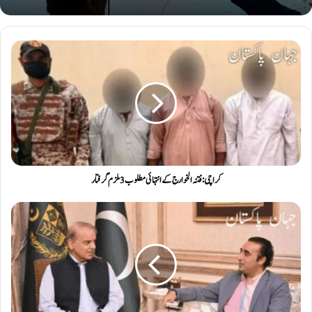
کراچی: فتنہ الخوارج کے انتہائی مطلوب 3 ملزم گرفتار