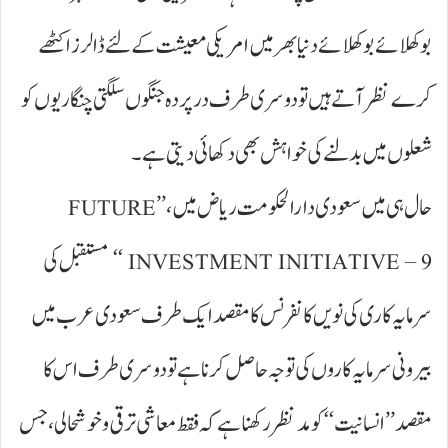
بوکھلائے بوکھلائے دنیا بھر میں امریکی معیشت کے لئے ڈالرز اکٹھے
کرے نظر آ تے ہیں تو دوسری طرف درپردہ جنگوں سلگتی چنگاریوں کو
شعلوں میں بدلنے کی خواہش بھی دکھائی دیتی ہے۔
حال ہی میں سعودی دارالحکومت ریاض میں ،’’ FUTURE
INVESTMENT INITIATIVE – 9 ‘‘ مستقبل کی
سرمایہ کاری کی نویں کانفرنس کا مقصد ایک طرف سعودی عرب میں
بیرونی سرمایہ کاروں کی توجہ حاصل کرنا ہے تو دوسری طرف اس کا
مقصد ’’ انسانیت ‘‘ کو مد نظر رکھنا ہے کہ فقط معاشی ترقی و خوشحالی ،جس