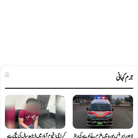
جرم کہانی
لاہور: ہربنس پورہ میں ملزم نے لوہے کی راڈ
کراچی: قیوم آباد میں ڈیڑھ سال کی بچی سے