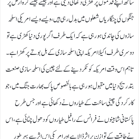
ساتھ اپنے قدموں پر کھڑی دکھائی دیتی ہے اور جیسے جیسے کرہ ارض پر
جنگوں کی چنگاریاں شعلوں میں بدل رہی ہیں ،ویسے ویسے امریکی اسلحہ
سازوں کی چاندی ہو رہی ہے کہ ایک طرف اگر پوری دنیا کھڑ ی ہے تو
دوسری طرف اکیلا امریکہ اپنی اسلحہ سازی کے بل بوتے پر کھڑاہے۔
تاہم اس وقت امریکہ کو ٹکر دینے کے لئے چین کی اسلحہ سازی صنعت
بتدریج دنیا میں مقبول ہورہی ہے بالخصوص پاک بھارت جنگ میں ،جو
کارکردگی چینی ساخت کے طیاروں نے دکھائی ہے اور جس طرح
پاکستانی شاہینوں نے فرانس کے رافیل طیاروں کو دھول چٹائی ہے،اس
نے طاقت کے توازن پر اثر ڈالاہے اور امریکی اس اثر سے بہرطور