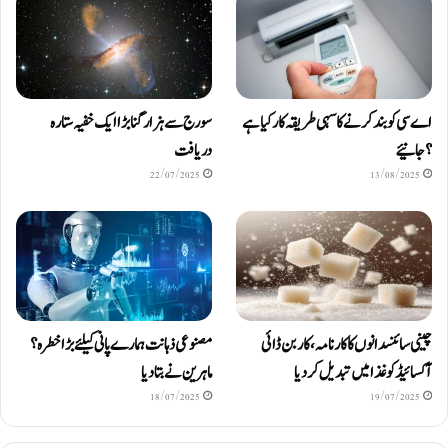
اے سی کو بند کرنے کا سہی طریقہ کار کیا ہے
سورج سے ہزار گنا بڑا ایک خفیہ ستارہ
؟ جانیئے
دریافت
22/07/2025
13/08/2025
چینی سائنسدانوں کا کارنامہ، کاربن ڈائی
مصنوعی ذہانت ہمارے پانی کیلئے بڑا خطرہ؟
آکسائیڈ کو غذا میں تبدیل کردیا
ماہرین نے بتا دیا
18/07/2025
19/07/2025