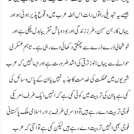
جیسے یہ تبدیلی راتوں رات اس خطہ عرب میں وقوع پذیر ہوئی ہو اور
یہاں کا رہن سہن، طرز زندگی اور بود و باش تقریبا بدل چکی ہے اور
خوشحالی ذرے ذرے سے چمکتی دکھائی دے رہی ہے۔ تاہم عسکری
حوالے سے یہاں ہنوز ترقی کی اشد ضرورت ہے اور ایسا نہیں کہ عرب
شہریوں میں مملکت کی خدمت کا جذبہ نہیں یا ان کے پاس وسائل کی
کمی ہے یا ان کی تربیت میں کوئی کمی ہے کہ انہیں ایک طرف امریکی
فوجی تربیت دے رہے ہیں تو دوسری طرف برادر اسلامی ملک پاکستانی
فوجی بھی انہیں تربیت دے رہے ہیں لیکن کمی ہے تو اتنی کہ عرب