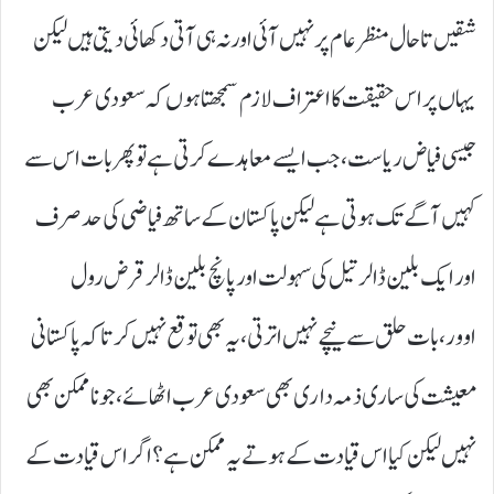
شقیں تاحال منظر عام پرنہیں آئی اور نہ ہی آتی دکھائی دیتی ہیں لیکن
یہاں پر اس حقیقت کا اعتراف لازم سمجھتا ہوں کہ سعودی عرب
جیسی فیاض ریاست ،جب ایسے معاہدے کرتی ہے تو پھر بات اس سے
کہیں آگے تک ہوتی ہے لیکن پاکستان کے ساتھ فیاضی کی حد صرف
اور ایک بلین ڈالر تیل کی سہولت اور پانچ بلین ڈالر قرض رول
اوور،بات حلق سے نیچے نہیں اترتی،یہ بھی توقع نہیں کرتاکہ پاکستانی
معیشت کی ساری ذمہ داری بھی سعودی عرب اٹھائے،جو ناممکن بھی
نہیں لیکن کیا اس قیادت کے ہوتے یہ ممکن ہے؟اگر اس قیادت کے