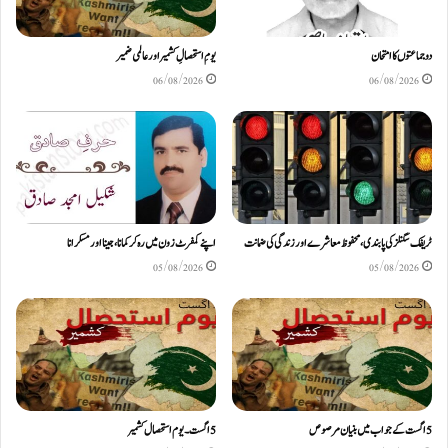
دو جماعتوں کا امتحان
یومِ استحصالِ کشمیر اور عالمی ضمیر
06/08/2026
06/08/2026
ٹریفک سگنلز کی پابندی، محفوظ معاشرے اور زندگی کی ضمانت
اپنے کمفرٹ زون میں رہ کر کمانا، جینا اور مسکرانا
05/08/2026
05/08/2026
5اگست کے جواب میں بنیان مرصوص
5اگست۔ یوم استحصال کشمیر