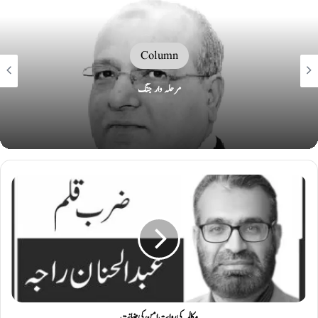
Column
مرحلہ وار جنگ
مکالمہ کی روایت امن کی ضمانت