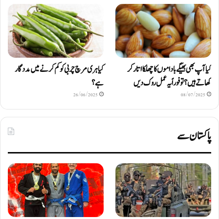
کیا آپ بھی بھیگے باداموں کا چھلکا اتار کر
کیا ہری مرچ چربی کو کم کرنے میں مددگار
کھاتے ہیں؟ تو فوراً یہ عمل روک دیں
ہے؟
26/06/2025
08/07/2025
پاکستان سے