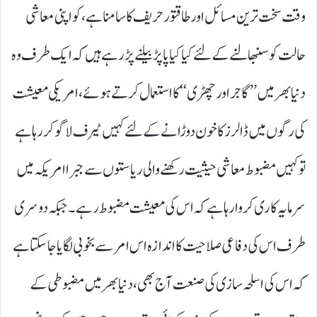
وقت سخت ترین مسائل اور طاقتور حریف کا سامنا ہے ،کو اپنی معاشی
حالت کو سنبھالنے کے لئے کیا کیا پاپڑ بیلنے پڑ رہے ہیں کہ ایک طرف وہ
دنیا بھر میں ’’ گاجر اور چھڑی‘‘ کا استعمال کرتے ہوئے،امریکی معیشت
کی رگوں میں ڈالرز کا خون دوڑانے کے لئے کہیں ٹیرف لاگو کررہا ہے
تو کہیں مضبوط معاشی حیثیت رکھنے والی ریاستوں سے جبرا امریکہ میں
سرمایہ کاری کروا رہا ہے کہ اس کی معیشت مضبوط رہے۔ جبکہ دوسری
طرف اس کی دفاعی صلاحیت کا اندازہ اس امر سے بخوبی لگایا جا سکتا ہے
کہ اس کی اسلحہ سازی کی صنعت آج بھی ،دنیا بھر میں مضبوطی کے