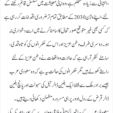
،انتہائی سے زیادہ مستحکم ہے ،وہ اپنی معیشت میں تسلسل قائم رکھنے کے
لئے ،اپنے وژن 2030کے مطابق تما م تر ضروری اقدامات کررہی ہے
کہ کسی بھی غیر متوقع صورتحال کا سامنا کرنے میں اسے دشواری نہ
ہو۔دوسری طرف وطن عزیز اور اس کے حکمرانوں کی کوتاہ قدی،
سامنے نظر آرہی ہے کہ حالات و واقعات نے وطن عزیز کے لئے
راستے کھولے ہیں مگر حکمرانوں کی حالت یہ ہے کہ وہ سعودی عرب
جیسے برادر ملک سے فقط ایک بلین ڈالر تیل کی سہولت اور پانچ بلین
ڈالر قرض کے رول اوور پر ہی مسرور و مطمئن دکھائی دیتے ہیں۔
سعودی عرب کے ساتھ پاکستانی دفاعی معاہدے کے بعد،امریکہ کی