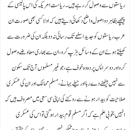
ریاستوں سے وصول کررہے ہیں۔ریاست امریکہ کی اس پالیسی کے
پیچھے بظاہر دو اصول واضح دکھائی دیتے ہیں کہ اولا کسی بھی صورت ان
عرب ریاستوں کو جدید اسلحے تک رسائی نہ دو بلکہ ان کی ضرورت سے
کھیلتے ہوئے ان کے وسائل ہڑپ کرو،ان سے بھاری معاوضے وصول
کرواور دوسرا پس پردہ وہ خوف ہے،جو غیر مسلموں آج تک سکون
سے نہیں بیٹھنے دے رہا اور حیلے بہانے،مسلم ممالک اور ان کی عسکری
صلاحیت کو بیدار ہونے سے روکنے کی اپنی سی سعی میں مصروف ہیں کہ
انہیں بخوبی علم ہے کہ اگر مسلم قوم بیدار ہو گئی تو اس کی عسکری