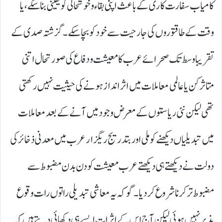
کامیاب سفارت کاری کے باعث اپنی بقاء و خوشحالی کو یقینی بنا سکے،یا
وقت کے طاقتوروں کی جارحیت سے خود کو بچا سکے۔ گزشتہ صدی کے
تقریبا وسط تک صحرائے عرب کا معیشت و دفاع کی صورتحال اتنی
متاثر کن یا عالمی معاملات میں اثرانداز ہونے کی حیثیت نہیں رکھتی
تھی لیکن نئی ریاستوں کے معرض وجود میں آنے کے بعد معاملات
میں تبدیلیاں دیکھنے کو ملی اور بتدریج ریگزار عرب میں معدنی ذخائر کی
دولت نے دیکھتے ہی دیکھتے عرب معیشت کو دن بدن مضبوط سے
مضبوط تر کرنا شروع کردیا۔ گو کہ یہ معاشی تبدیلی راتوں رات وقوع
پذیر نہیں ہوئی لیکن آج اس کے اثرات ایسے ہی دکھائی دیتے ہیں کہ