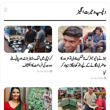
دلچسپ و حیرت انگیز
ٹِنڈ نے بائیومیٹرک ناممکن بنا دی تو مزدور کا
کراچی میں نمک، ڈیٹرجنٹ اور پانی ملے
حاضری لگانے کے لیے انوکھا جگاڑ ایجاد کر
دودھ کی فروخت کا انکشاف
لیا
30/09/2025
01/06/2026