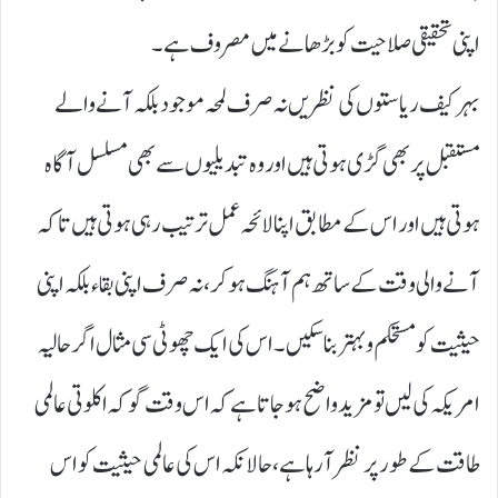
اپنی تحقیقی صلاحیت کو بڑھانے میں مصروف ہے۔
بہرکیف ریاستوں کی نظریں نہ صرف لمحہ موجود بلکہ آنے والے
مستقبل پربھی گڑی ہوتی ہیں اور وہ تبدیلیوں سے بھی مسلسل آگاہ
ہوتی ہیں اور اس کے مطابق اپنا لائحہ عمل ترتیب رہی ہوتی ہیں تا کہ
آنے والی وقت کے ساتھ ہم آہنگ ہو کر،نہ صرف اپنی بقاء بلکہ اپنی
حیثیت کومستحکم و بہتر بنا سکیں۔ اس کی ایک چھوٹی سی مثال اگر حالیہ
امریکہ کی لیں تو مزید واضح ہو جاتا ہے کہ اس وقت گو کہ اکلوتی عالمی
طاقت کے طور پر نظر آ رہا ہے،حالانکہ اس کی عالمی حیثیت کو اس