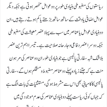
ریاستوں کی مضبوطی بنیادی طور پر دو عوامل منحصر ہوتی ہے جبکہ دیگر
عوامل اضافی یا وقت کے ساتھ ساتھ بڑھتے یا کم ہوتے رہتے ہیں، ان
دو بنیادی عوامل یا عناصر میں سب سے پہلا عنصر معیشت کی مضبوطی
جبکہ دوسرا عنصر دفاعی و جارحانہ صلاحیت ہے۔ تیسرا اہم ترین عنصر
بلاشک شبہ سفارتی پالیسی ہے جو بنیادی طور ان دو عناصر کی مرہون
منت ہے کہ جتنے زیادہ پہلے دو عناصر مضبوط و مستحکم ہوں گے ،سفارتی
پالیسی کا کامیابی بھی اس سے مشروط ہو گی ،مستثنیات کی بات الگ ہے
کہ جہاں کوئی ریاست پہلے دو بنیادی عناصر کی عدم موجودگی میں