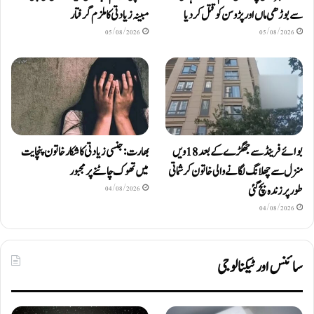
سے بوڑھی ماں اور پڑوسن کو قتل کر دیا
مبینہ زیادتی کا ملزم گرفتار
05/08/2026
05/08/2026
بوائے فرینڈ سے جھگڑے کے بعد 18 ویں
بھارت: جنسی زیادتی کا شکار خاتون پنچایت
منزل سے چھلانگ لگانے والی خاتون کرشماتی
میں تھوک چاٹنے پر مجبور
طور پر زندہ بچ گئی
04/08/2026
04/08/2026
سائنس اور ٹیکنالوجی