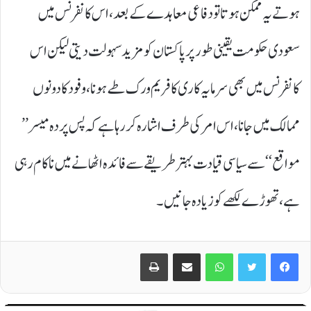
ہوتے یہ ممکن ہوتا تو دفاعی معاہدے کے بعد،اس کانفرنس میں
سعودی حکومت یقینی طور پر پاکستان کو مزید سہولت دیتی لیکن اس
کانفرنس میں بھی سرمایہ کاری کا فریم ورک طے ہونا ،وفود کا دونوں
ممالک میں جانا،اس امر کی طرف اشارہ کر رہا ہے کہ پس پردہ میسر ’’
مواقع‘‘ سے سیاسی قیادت بہتر طریقے سے فائدہ اٹھانے میں ناکام رہی
ہے، تھوڑے لکھے کو زیادہ جانیں۔
Print
Share via Email
WhatsApp
Twitter
Facebook