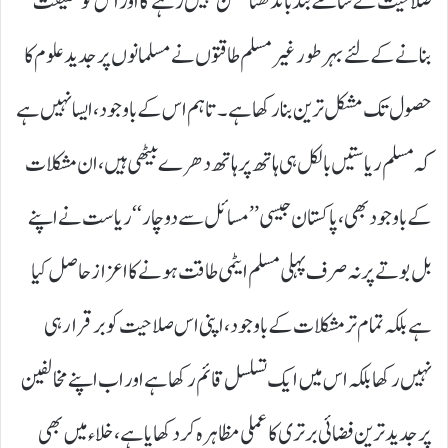
صلاحیت کے سامنے بند باندھنا ممکن نہیں رہے گا اور اس کو حقیقت
بنانے کے لئے بہرطور غیر مسلم طاقتوں نے مسلمانوں پر جدید علوم کا
حصول تک مشکل ترین بنا رکھا ہے۔ تاہم اس کے باوجود،ایسا نہیں ہے
کہ مسلم ریاستیں بالکل ہی ہاتھ پر ہاتھ دھرے بیٹھی ہیں،ان مشکلات
کے باوجود بھی،پاکستان جیسی ’’ مسائل سے دوچار‘‘ ریاست نے اپنے
بل بوتے پر نہ صرف پہلی مسلم ایٹمی طاقت ہونے کا اعزاز حاصل کیا
ہے بلکہ تمام تر مشکلات کے باوجود ،اپنی اس صلاحیت کو برقرار ہی
نہیں رکھا بلکہ اس میں ایک تسلسل قائم رکھا ہے اور اب اپنے مخالفین
پر جدید ترین فضائی برتری کا عملی مظاہرہ کر دکھایا ہے، خلاء میں بھی