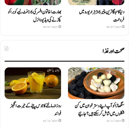
دنیا کا مہنگا ترین پنیر 36 ہزار یورو میں
بھارت: خاتون افسر کی 16 فٹ لمبے کوبرا کو
فروخت
پکڑنے کی ویڈیو وائرل
09/07/2025
09/07/2025
صحت اور غذا
سنگھاڑا کو آپ اپنے دستر خوان میں کن
روزانہ مالٹے کا جوس پینے کے حیرت انگیز
شکلوں میں شامل کرسکتے ہیں ؟ جانیئے
فوائد
05/12/2025
26/12/2025