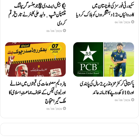
سکیورٹی فورسز کی بلوچستان میں
نیگا بیٹل ایٹ دی بیچ جوجٹسو گریپلنگ
کارروائیاں، 12 دہشتگردوں کو ہلاک کردیا
چیمپئن شپ ٜ ولید علی کلیئر نے تاریخ رقم
کر دی
06/08/2026
06/08/2026
پاکستانی کرکٹر حمزہ نذر پر 2 سال کی پابندی
پٹرولیم مصنوعات کی قیمتوں میں اضافے
اور 10 لاکھ روپےکا جرمانہ عائد
اور لیوی ٹیکس کے خلاف جماعتِ اسلامی کا
ملک گیر احتجاج
06/08/2026
06/08/2026