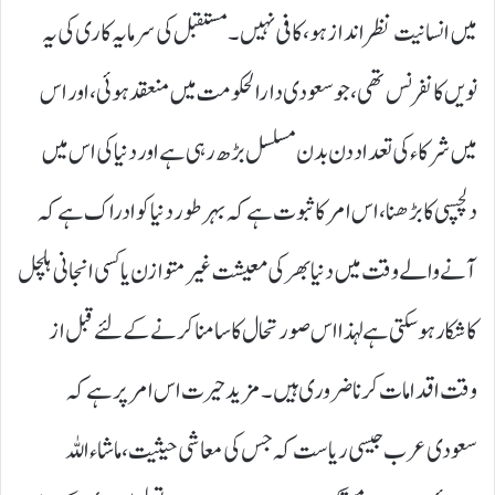
میں انسانیت نظرانداز ہو،کافی نہیں۔ مستقبل کی سرمایہ کاری کی یہ
نویں کانفرنس تھی ،جو سعودی دارالحکومت میں منعقد ہوئی ، اور اس
میں شرکاء کی تعداد دن بدن مسلسل بڑھ رہی ہے اور دنیا کی اس میں
دلچسپی کا بڑھنا ،اس امر کا ثبوت ہے کہ بہرطور دنیا کو ادراک ہے کہ
آنے والے وقت میں دنیا بھر کی معیشت غیر متوازن یا کسی انجانی ہلچل
کا شکار ہوسکتی ہے لہذا اس صورتحال کا سامنا کرنے کے لئے قبل از
وقت اقدامات کرنا ضروری ہیں۔ مزید حیرت اس امر پر ہے کہ
سعودی عرب جیسی ریاست کہ جس کی معاشی حیثیت ،ماشاء اللہ