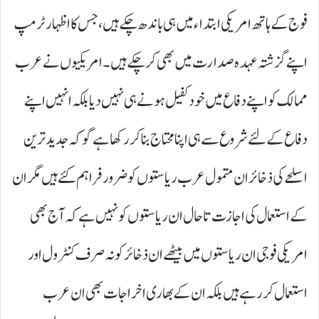
فوج کے ہاتھ امریکی ابتداء میں ہی باندھ چکے ہیں،جس کا اظہار ٹرمپ
اپنے گزشتہ عہدہ صدارت میں بھی کر چکے ہیں۔ امریکیوں نے عرب
ممالک کو اپنے دفاع میں خودکفیل ہونے ہی نہیں دیا بلکہ انہیں اپنے
دفاع کے لئے شروع سے ہی اپنا محتاج بنا کر رکھا ہے گو کہ جدید ترین
اسلحے کی ذخائر ان متمول عرب ریاستوں کو ضرور فراہم کئے ہیں مگر ان
کے استعمال کی اجازت تاحال ان ریاستوں کو نہیں ہے کہ آج بھی
امریکی فوجی ان ریاستوں میں بیٹھے ان ذخائر کو نہ صرف کنٹرول اور
استعمال کر رہے ہیں بلکہ ان کے بھاری اخراجات بھی ان عرب