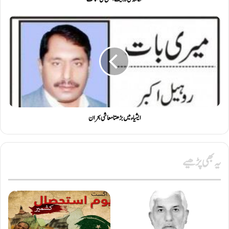
ایشیاء میں بڑھتا معاشی بحران
یہ بھی پڑھیے