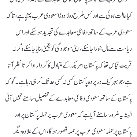
کیا حالت ہوئی ہے اور کس طرح دوڑا دوڑا سعودی عرب پہنچا ہے،تا کہ
سعودی عرب کے ساتھ دفاعی معاہدے کی تجدید ہو سکے اور اس
ریاست سے مال بٹورا جاسکے ،اپنی موجودگی کو یقینی بنایا جاسکے وگرنہ
قریت قیاس تھا کہ پاکستان امریکہ کے متبادل کا کردار ادا کرتا نظر آتا
ہے،جو بہرکیف درپردہ پاکستان کسی نہ کسی حد تک کر ہی رہا ہے۔ گو کہ
پاکستان کے ساتھ سعودی دفاعی معاہدے کے تفصیل سامنے نہیں آئی
البتہ یہ ضرور سامنے آیا ہے کہ سعودی عرب پر حملہ پاکستان پراور
پاکستان پر حملہ سعودی عرب پر حملہ تصور ہوگا،اس کے علاوہ دیگر