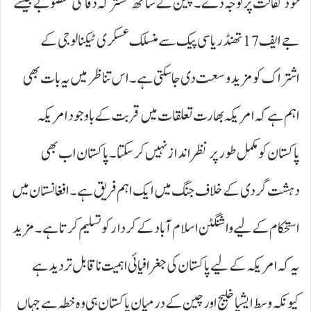
خودکفالت پر توجہ دے۔ چین کے ساتھ مشترکہ دفاعی منصوبے جیسے
جے ایف 17تھنڈر یا سی پیک سے منسلک عسکری ٹیکنالوجی کے
اشتراک کو مزید وسعت دی جا سکتی ہے۔ اس تناظر میں یہ بات بھی
اہم ہے کہ امریکہ بھارت تعلقات میں قربت کے باوجود امریکہ
پاکستان کو مکمل طور پر نظرانداز نہیں کر سکتا۔ پاکستان اب بھی
دہشت گردی کے خلاف جنگ میں ایک اہم فریق ہے۔ افغانستان میں
استحکام کے لیے واشنگٹن اسلام آباد کے کردار کو تسلیم کرتا ہے۔ مزید
یہ کہ امریکہ کے لیے پاکستان کی جغرافیائی اہمیت ناقابل تردید ہے
کیونکہ وسط ایشیا خلیج اور چین کے درمیان پاکستان ہی وہ خطہ ہے جہاں