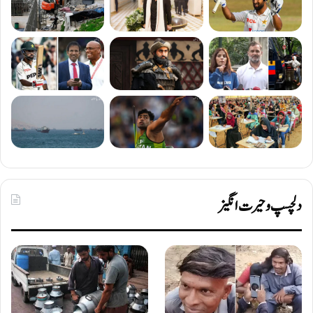
دلچسپ و حیرت انگیز