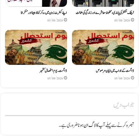
ٹریفک سگنلز کی پابندی، محفوظ معاشرے اور زندگی کی ضمانت
اپنے کمفرٹ زون میں رہ کر کمانا، جینا اور مسکرانا
05/08/2026
05/08/2026
5اگست کے جواب میں بنیان مرصوص
5اگست۔ یوم استحصال کشمیر
05/08/2026
05/08/2026
جواب دیں
تبصرہ کرنے سے پہلے آپ کا
لاگ ان
ہونا ضروری ہے۔