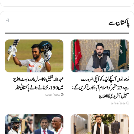
پاکستان سے
نوجوانوں آپکے لیڈر کو آپکی ضرورت
عبداللّٰہ شفیق 49 سال بعد ویسٹ انڈیز
ہے، 27 ستمبر کو اسلام آباد کا رخ کریں گے:
میں 150 رنز بنانے والے پاکستانی بیٹر
سہیل آفریدی کا اعلان
06/08/2026
06/08/2026