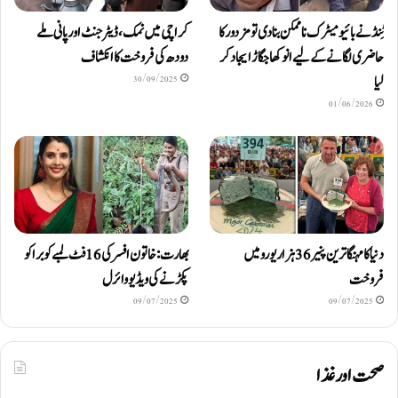
ٹِنڈ نے بائیومیٹرک ناممکن بنا دی تو مزدور کا
کراچی میں نمک، ڈیٹرجنٹ اور پانی ملے
حاضری لگانے کے لیے انوکھا جگاڑ ایجاد کر
دودھ کی فروخت کا انکشاف
لیا
30/09/2025
01/06/2026
دنیا کا مہنگا ترین پنیر 36 ہزار یورو میں
بھارت: خاتون افسر کی 16 فٹ لمبے کوبرا کو
فروخت
پکڑنے کی ویڈیو وائرل
09/07/2025
09/07/2025
صحت اور غذا