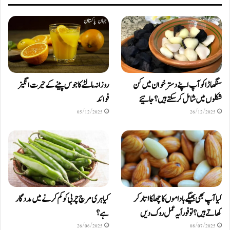
سنگھاڑا کو آپ اپنے دستر خوان میں کن
روزانہ مالٹے کا جوس پینے کے حیرت انگیز
شکلوں میں شامل کرسکتے ہیں ؟ جانیئے
فوائد
05/12/2025
26/12/2025
کیا آپ بھی بھیگے باداموں کا چھلکا اتار کر
کیا ہری مرچ چربی کو کم کرنے میں مددگار
کھاتے ہیں؟ تو فوراً یہ عمل روک دیں
ہے؟
26/06/2025
08/07/2025