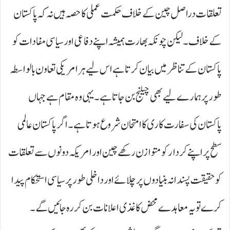
تعلقات دراصل چین کے خلاف حکمت عملی کا حصہ ہیں نہ کہ پاکستان
کے خلاف۔ لیکن چونکہ بھارت ہمیشہ اپنے دفاعی اور سیاسی مفادات کو
پاکستان کے تناظر میں بیان کرتا ہے اس لیے ہر امریکی تعاون بالواسطہ
طور پر ہمارے لیے بھی چیلنج بن جاتا ہے۔ یہی وہ مقام ہے جہاں
پاکستان کی سفارت کاری کا امتحان شروع ہوتا ہے۔ اگر پاکستان عالمی
سطح پر اپنے کردار کو متوازن رکھے چین اور امریکہ دونوں سے تعلقات
کو حقیقت پسندانہ بنیادوں پر چلائے اور داخلی طور پر سیاسی استحکام پیدا
کرے تو یہ معاہدے محض کاغذی اعلانات بن کر رہ جائیں گے۔