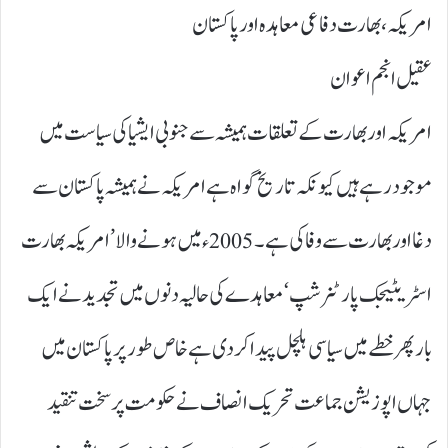
امریکہ، بھارت دفاعی معاہدہ اور پاکستان
عقیل انجم اعوان
امریکہ اور بھارت کے تعلقات ہمیشہ سے جنوبی ایشیا کی سیاست میں
موجود رہے ہیں کیونکہ تاریخ گواہ ہے امریکہ نے ہمیشہ پاکستان سے
دغا اور بھارت سے وفا کی ہے۔ 2005ء میں ہونے والا ’ امریکہ بھارت
اسٹریٹیجک پارٹنر شپ‘ معاہدے کی حالیہ دنوں میں تجدید نے ایک
بار پھر خطے میں سیاسی ہلچل پیدا کر دی ہے خاص طور پر پاکستان میں
جہاں اپوزیشن جماعت تحریک انصاف نے حکومت پر سخت تنقید