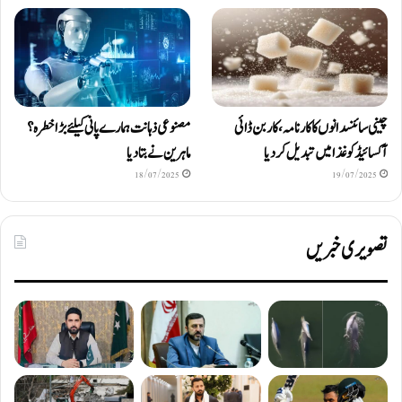
چینی سائنسدانوں کا کارنامہ، کاربن ڈائی
مصنوعی ذہانت ہمارے پانی کیلئے بڑا خطرہ؟
آکسائیڈ کو غذا میں تبدیل کردیا
ماہرین نے بتا دیا
18/07/2025
19/07/2025
تصویری خبریں