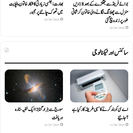
بوائے فرینڈ سے جھگڑے کے بعد 18 ویں
بھارت: جنسی زیادتی کا شکار خاتون پنچایت
منزل سے چھلانگ لگانے والی خاتون کرشماتی
میں تھوک چاٹنے پر مجبور
طور پر زندہ بچ گئی
04/08/2026
04/08/2026
سائنس اور ٹیکنالوجی
اے سی کو بند کرنے کا سہی طریقہ کار کیا ہے
سورج سے ہزار گنا بڑا ایک خفیہ ستارہ
؟ جانیئے
دریافت
22/07/2025
13/08/2025