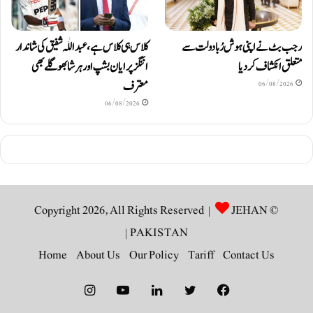
رجب بٹ نے اپنی ہوش رُبا دولت سے
کلاس ہی کلاس ہے، عبد اللّٰہ شفیق کی شاندار
متعلق انکشاف کردیا
اننگز پر ایان بشپ اور ہرشا بھوگلے بھی
معترف
06/08/2026
06/08/2026
JEHAN
© Copyright 2026, All Rights Reserved |
|
PAKISTAN
Home
About Us
Our Policy
Tariff
Contact Us
Instagram
YouTube
LinkedIn
Twitter
Facebook