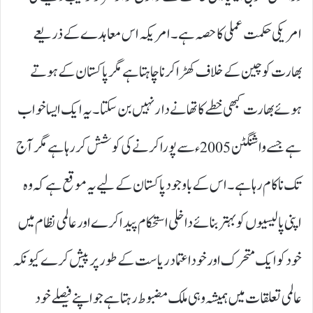
امریکی حکمت عملی کا حصہ ہے۔ امریکہ اس معاہدے کے ذریعے
بھارت کو چین کے خلاف کھڑا کرنا چاہتا ہے مگر پاکستان کے ہوتے
ہوئے بھارت کبھی خطے کا تھانے دار نہیں بن سکتا۔ یہ ایک ایسا خواب
ہے جسے واشنگٹن 2005ء سے پورا کرنے کی کوشش کر رہا ہے مگر آج
تک ناکام رہا ہے۔ اس کے باوجود پاکستان کے لیے یہ موقع ہے کہ وہ
اپنی پالیسیوں کو بہتر بنائے داخلی استحکام پیدا کرے اور عالمی نظام میں
خود کو ایک متحرک اور خوداعتماد ریاست کے طور پر پیش کرے کیونکہ
عالمی تعلقات میں ہمیشہ وہی ملک مضبوط رہتا ہے جو اپنے فیصلے خود