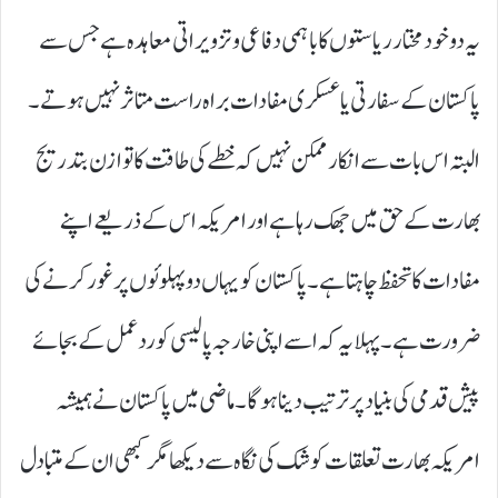
یہ دو خودمختار ریاستوں کا باہمی دفاعی و تزویراتی معاہدہ ہے جس سے
پاکستان کے سفارتی یا عسکری مفادات براہ راست متاثر نہیں ہوتے۔
البتہ اس بات سے انکار ممکن نہیں کہ خطے کی طاقت کا توازن بتدریج
بھارت کے حق میں جھک رہا ہے اور امریکہ اس کے ذریعے اپنے
مفادات کا تحفظ چاہتا ہے۔ پاکستان کو یہاں دو پہلوئوں پر غور کرنے کی
ضرورت ہے۔ پہلا یہ کہ اسے اپنی خارجہ پالیسی کو ردعمل کے بجائے
پیش قدمی کی بنیاد پر ترتیب دینا ہوگا۔ ماضی میں پاکستان نے ہمیشہ
امریکہ بھارت تعلقات کو شک کی نگاہ سے دیکھا مگر کبھی ان کے متبادل