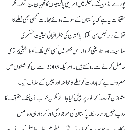
پورے انڈو پیسفک خطے میں امریکی پالیسیوں کا نگہبان بن سکے۔ مگر
حقیقت یہ ہے کہ پاکستان کے ہوتے ہوئے بھارت کبھی بھی خطے کا
تھانے دار نہیں بن سکتا۔ پاکستان کی جغرافیائی حیثیت عسکری
صلاحیت اور تاریخی کردار اس خطے میں کسی بھی ملک کو بلا چیلنج برتری
حاصل کرنے سے روکتے ہیں۔ امریکہ 2005ء سے ان کوششوں میں
مصروف ہے کہ بھارت کو خطے کا محافظ اور چین کے خلاف ایک
متوازن قوت کے طور پر پیش کیا جائے مگر یہ خواب آج تک حقیقت کا
روپ نہیں دھار سکا۔ پاکستان کی موجودگی اور کردار ہی وہ اصل
رکاوٹ ہے جو بھارت کو بلا روک ٹوک خطے میں غلبہ حاصل کرنے سے