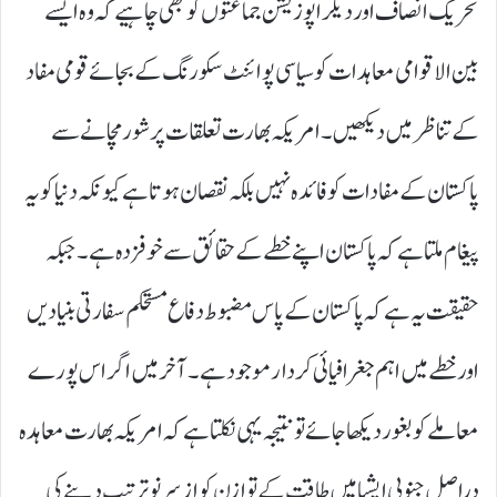
تحریک انصاف اور دیگر اپوزیشن جماعتوں کو بھی چاہیے کہ وہ ایسے
بین الاقوامی معاہدات کو سیاسی پوائنٹ سکورنگ کے بجائے قومی مفاد
کے تناظر میں دیکھیں۔ امریکہ بھارت تعلقات پر شور مچانے سے
پاکستان کے مفادات کو فائدہ نہیں بلکہ نقصان ہوتا ہے کیونکہ دنیا کو یہ
پیغام ملتا ہے کہ پاکستان اپنے خطے کے حقائق سے خوفزدہ ہے۔ جبکہ
حقیقت یہ ہے کہ پاکستان کے پاس مضبوط دفاع مستحکم سفارتی بنیادیں
اور خطے میں اہم جغرافیائی کردار موجود ہے۔ آخر میں اگر اس پورے
معاملے کو بغور دیکھا جائے تو نتیجہ یہی نکلتا ہے کہ امریکہ بھارت معاہدہ
دراصل جنوبی ایشیا میں طاقت کے توازن کو ازسرنو ترتیب دینے کی