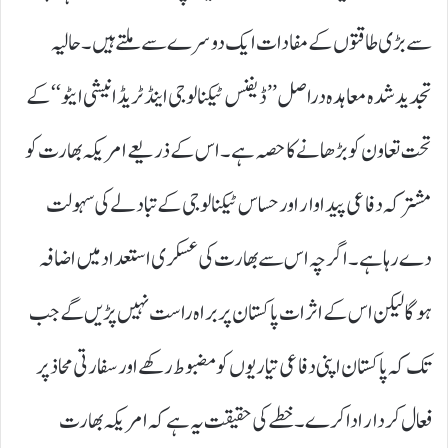
سے بڑی طاقتوں کے مفادات ایک دوسرے سے ملتے ہیں۔ حالیہ
تجدید شدہ معاہدہ دراصل ’’ ڈیفنس ٹیکنالوجی اینڈ ٹریڈ انیشی ایٹو‘‘ کے
تحت تعاون کو بڑھانے کا حصہ ہے۔ اس کے ذریعے امریکہ بھارت کو
مشترکہ دفاعی پیداوار اور حساس ٹیکنالوجی کے تبادلے کی سہولت
دے رہا ہے۔ اگرچہ اس سے بھارت کی عسکری استعداد میں اضافہ
ہوگا لیکن اس کے اثرات پاکستان پر براہ راست نہیں پڑیں گے جب
تک کہ پاکستان اپنی دفاعی تیاریوں کو مضبوط رکھے اور سفارتی محاذ پر
فعال کردار ادا کرے۔ خطے کی حقیقت یہ ہے کہ امریکہ بھارت