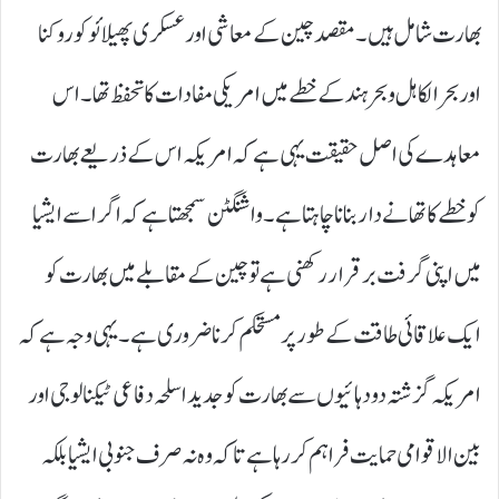
بھارت شامل ہیں۔ مقصد چین کے معاشی اور عسکری پھیلائو کو روکنا
اور بحرالکاہل و بحرہند کے خطے میں امریکی مفادات کا تحفظ تھا۔ اس
معاہدے کی اصل حقیقت یہی ہے کہ امریکہ اس کے ذریعے بھارت
کو خطے کا تھانے دار بنانا چاہتا ہے۔ واشنگٹن سمجھتا ہے کہ اگر اسے ایشیا
میں اپنی گرفت برقرار رکھنی ہے تو چین کے مقابلے میں بھارت کو
ایک علاقائی طاقت کے طور پر مستحکم کرنا ضروری ہے۔ یہی وجہ ہے کہ
امریکہ گزشتہ دو دہائیوں سے بھارت کو جدید اسلحہ دفاعی ٹیکنالوجی اور
بین الاقوامی حمایت فراہم کر رہا ہے تاکہ وہ نہ صرف جنوبی ایشیا بلکہ