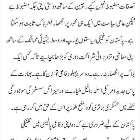
تعلقات مضبوط نہیں کیے۔ چین کے ساتھ دوستی اپنی جگہ مضبوط ہے
لیکن عالمی سیاست میں ایک ہی محور پر انحصار خطرناک ثابت ہوسکتا
ہے۔ پاکستان کو خلیجی ریاستوں یورپ اور وسط ایشیائی ممالک کے ساتھ
اپنی معاشی و تزویراتی شراکت داری کو بڑھانا چاہیے تاکہ کسی ایک
بلاک پر انحصار نہ رہے۔دوسرا پہلو دفاعی توازن کا ہے۔ بھارت کے
پاس جدید امریکی اسلحہ رافیل طیارے اور میزائل سسٹمز کی موجودگی
خطے میں عسکری برتری کو واضح طور پر اس کے حق میں کر رہی ہے۔
پاکستان کے لیے ضروری ہے کہ وہ اپنی دفاعی پالیسی میں تکنیکی