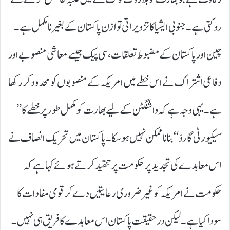
روکتی ہے۔ جنوبی ایشیا کا تزویراتی توازن پاکستان کے بغیر نامکمل ہے۔
چین اور پاکستان کے مضبوط تعلقات، سی پیک جیسے معاشی منصوبے اور
دفاعی اشتراک نے اس خطے میں امریکہ کے منصوبوں کو محدود کر رکھا
ہے۔ یہی وجہ ہے کہ واشنگٹن کے لیے بھارت کو مکمل طور پر خطے کا’’
سیکیورٹی گارڈ‘‘ بنانا ممکن نہیں ہو سکا۔ پاکستان میں تحریک انصاف نے
اس معاہدے کی تجدید پر حکومت پر تنقید کرتے ہوئے کہا ہے کہ
حکومت نے امریکہ کو غیر ضروری رعایتیں دے کر قومی مفادات کا
سودا کیا ہے۔ لیکن درحقیقت پاکستان اس معاہدے کا فریق ہی نہیں۔