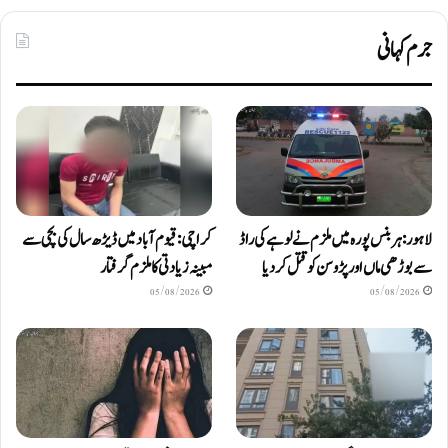
جرم کہانی
لاہور: ہربنس پورہ میں ملزم نے لوہے کی راڈ
کراچی: قیوم آباد میں ڈیڑھ سال کی بچی سے
سے بوڑھی ماں اور پڑوسن کو قتل کر دیا
مبینہ زیادتی کا ملزم گرفتار
05/08/2026
05/08/2026