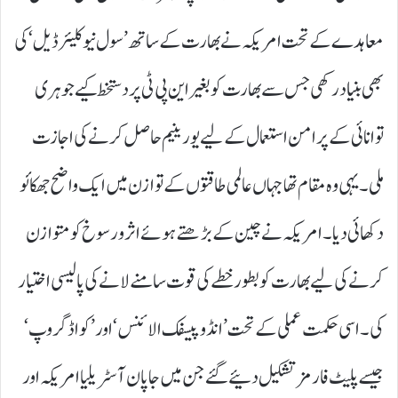
معاہدے کے تحت امریکہ نے بھارت کے ساتھ ’ سول نیوکلیئر ڈیل‘ کی
بھی بنیاد رکھی جس سے بھارت کو بغیر این پی ٹی پر دستخط کیے جوہری
توانائی کے پرامن استعمال کے لیے یورینیم حاصل کرنے کی اجازت
ملی۔ یہی وہ مقام تھا جہاں عالمی طاقتوں کے توازن میں ایک واضح جھکائو
دکھائی دیا۔ امریکہ نے چین کے بڑھتے ہوئے اثر و رسوخ کو متوازن
کرنے کی لیے بھارت کو بطور خطے کی قوت سامنے لانے کی پالیسی اختیار
کی۔ اسی حکمت عملی کے تحت’ انڈو پیسفک الائنس‘ اور’ کواڈ گروپ‘
جیسے پلیٹ فارمز تشکیل دئیے گئے جن میں جاپان آسٹریلیا امریکہ اور