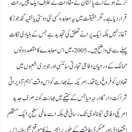
کرتے ہوئے اسے پاکستان کے مفادات کے خلاف ایک پیش رفت
قرار دیا ہے۔ مگر حقیقت میں یہ معاہدہ کسی نئی دوستی یا خفیہ گٹھ جوڑ کا
آغاز نہیں بلکہ ایک پرانے تعلق کی تجدید ہے جس کے بنیادی نکات
پہلے سے ہی واضح ہیں۔2005ء میں اس معاہدے کا مقصد دونوں
ممالک کے درمیان دفاعی تجارتی سائنسی اور جوہری شعبوں میں
تعاون کو فروغ دینا تھا۔ امریکہ نے بھارت کو اس وقت’ اہم تزویراتی
شراکت دار‘ کا درجہ دیا جس کے نتیجے میں بھارت کو نہ صرف جدید
امریکی دفاعی ٹیکنالوجی تک رسائی ملی بلکہ اسے عالمی سطح پر ایک مستحکم
اقتصادی اور عسکری طاقت کے طور پر ابھرنے کا موقع بھی ملا۔ اس