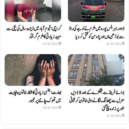
لاہور: ہربنس پورہ میں ملزم نے لوہے کی راڈ
کراچی: قیوم آباد میں ڈیڑھ سال کی بچی سے
سے بوڑھی ماں اور پڑوسن کو قتل کر دیا
مبینہ زیادتی کا ملزم گرفتار
05/08/2026
05/08/2026
بوائے فرینڈ سے جھگڑے کے بعد 18 ویں
بھارت: جنسی زیادتی کا شکار خاتون پنچایت
منزل سے چھلانگ لگانے والی خاتون کرشماتی
میں تھوک چاٹنے پر مجبور
طور پر زندہ بچ گئی
04/08/2026
04/08/2026