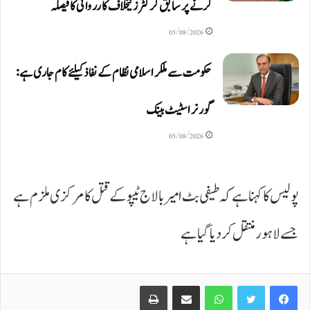
کرنے پر سابق کرکٹرز کیخلاف کارروائی کا فیصلہ
05/08/2026
حکومت سے ملکر اسلامی نظام کے نفاذ کیلئے کام جاری ہے:
گورنر اسٹیٹ بینک
05/08/2026
پولیس کا کہنا ہےکہ طیفی بٹ امیر بالاج ٹیپو کے قتل کا مرکزی ملزم ہے
جسے لاہور منتقل کردیا گیا ہے
Print
Share via Email
WhatsApp
Twitter
Facebook