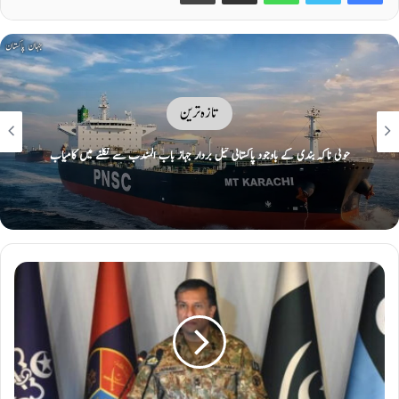
تازہ ترین
آبنائے ہرمز پر عبوری معاہدے کا اعلان آج متوقع، شمالی راستے پر ایران، جنوبی
راستے پر عمان کا کنٹرول ہوگا: امریکی نیوز ویب سائٹ