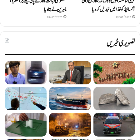
چینی سائنسدانوں کا کارنامہ، کاربن ڈائی
مصنوعی ذہانت ہمارے پانی کیلئے بڑا خطرہ؟
آکسائیڈ کو غذا میں تبدیل کردیا
ماہرین نے بتا دیا
18/07/2025
19/07/2025
تصویری خبریں