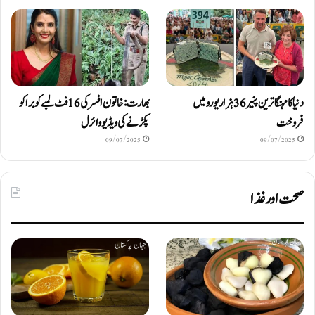
دنیا کا مہنگا ترین پنیر 36 ہزار یورو میں
بھارت: خاتون افسر کی 16 فٹ لمبے کوبرا کو
فروخت
پکڑنے کی ویڈیو وائرل
09/07/2025
09/07/2025
صحت اور غذا