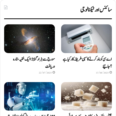
سائنس اور ٹیکنالوجی
اے سی کو بند کرنے کا سہی طریقہ کار کیا ہے
سورج سے ہزار گنا بڑا ایک خفیہ ستارہ
؟ جانیئے
دریافت
22/07/2025
13/08/2025