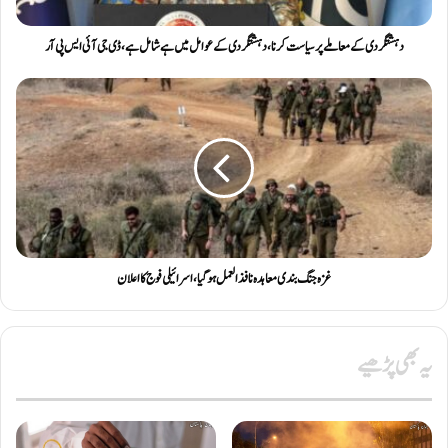
دہشتگردی کے معاملے پر سیاست کرنا ، دہشتگردی کے عوامل میں ہے شامل ہے ، ڈی جی آئی ایس پی آر
غزہ جنگ بندی معاہدہ نافذ العمل ہوگیا، اسرائیلی فوج کا اعلان
یہ بھی پڑھیے