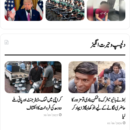
دلچسپ و حیرت انگیز
ٹِنڈ نے بائیومیٹرک ناممکن بنا دی تو مزدور کا
کراچی میں نمک، ڈیٹرجنٹ اور پانی ملے
حاضری لگانے کے لیے انوکھا جگاڑ ایجاد کر
دودھ کی فروخت کا انکشاف
لیا
30/09/2025
01/06/2026