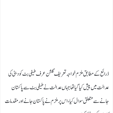
ذرائع کے مطابق ملزم خواجہ تعریف گلشن عرف طیفی بٹ کو دبئی کی
عدالت میں پیش کیا گیا تھا جہاں عدالت نے طیفی بٹ سے پاکستان
جانے سے متعلق سوال کیا، اس پر ملزم نے پاکستان جانے اور مقدمات