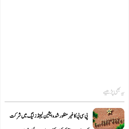
یہ بھی پڑھیے
پی سی بی کا غیر منظور شدہ ایشین لیجنڈز لیگ میں شرکت