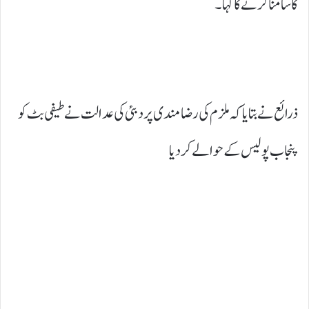
کا سامنا کرنے کا کہا۔
ذرائع نے بتایا کہ ملزم کی رضا مندی پر دبئی کی عدالت نے طیفی بٹ کو
پنجاب پولیس کے حوالے کردیا