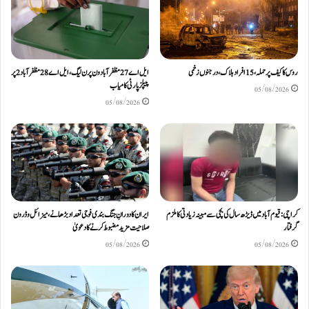
روس کا کیف پر حملہ، 15 افراد ہلاک، درجنوں زخمی
ایل اے 27 مظفرآباد ون پر ن لیگ، ایل اے 28 مظفر آباد 2 پر
پیپلز پارٹی کامیاب
05/08/2026
05/08/2026
کراچی: قیوم آباد میں ڈیڑھ سال کی بچی سے مبینہ زیادتی کا ملزم
ایران کا دورانِ جنگ بندی فوجی تعداد بڑھانے، میزائل و ڈرون
گرفتار
صلاحیت مزید مضبوط کرنے کا دعویٰ
05/08/2026
05/08/2026