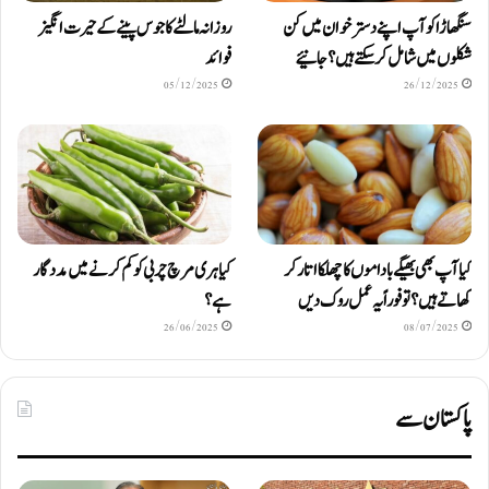
سنگھاڑا کو آپ اپنے دستر خوان میں کن
روزانہ مالٹے کا جوس پینے کے حیرت انگیز
شکلوں میں شامل کرسکتے ہیں ؟ جانیئے
فوائد
05/12/2025
26/12/2025
کیا آپ بھی بھیگے باداموں کا چھلکا اتار کر
کیا ہری مرچ چربی کو کم کرنے میں مددگار
کھاتے ہیں؟ تو فوراً یہ عمل روک دیں
ہے؟
26/06/2025
08/07/2025
پاکستان سے