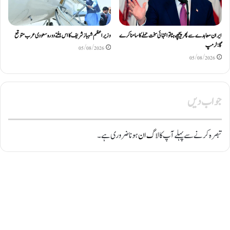
ایران معاہدے سے پھر پیچھے ہٹا تو انتہائی سخت حملے کا سامنا کرے
وزیراعظم شہباز شریف کا اس ہفتے دورہ سعودی عرب متوقع
گا: ٹرمپ
05/08/2026
05/08/2026
جواب دیں
تبصرہ کرنے سے پہلے آپ کا
لاگ ان
ہونا ضروری ہے۔