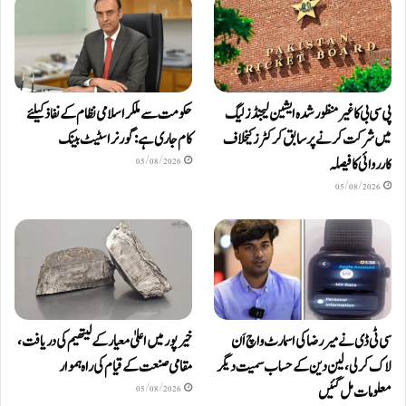
پی سی بی کا غیر منظور شدہ ایشین لیجنڈز لیگ
حکومت سے ملکر اسلامی نظام کے نفاذ کیلئے
میں شرکت کرنے پر سابق کرکٹرز کیخلاف
کام جاری ہے: گورنر اسٹیٹ بینک
کارروائی کا فیصلہ
05/08/2026
05/08/2026
سی ٹی ڈی نے میر رضا کی اسمارٹ واچ اَن
خیرپور میں اعلیٰ معیار کے لیتھیم کی دریافت،
لاک کرلی، لین دین کے حساب سمیت دیگر
مقامی صنعت کے قیام کی راہ ہموار
معلومات مل گئیں
05/08/2026