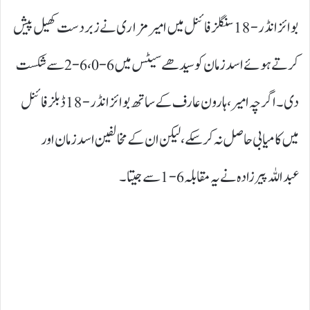
بوائز انڈر-18 سنگلز فائنل میں امیر مزاری نے زبردست کھیل پیش
کرتے ہوئے اسد زمان کو سیدھے سیٹس میں 6-0، 6-2 سے شکست
دی۔ اگرچہ امیر، ہارون عارف کے ساتھ بوائز انڈر-18 ڈبلز فائنل
میں کامیابی حاصل نہ کر سکے، لیکن ان کے مخالفین اسد زمان اور
عبداللہ پیرزادہ نے یہ مقابلہ 6-1 سے جیتا۔