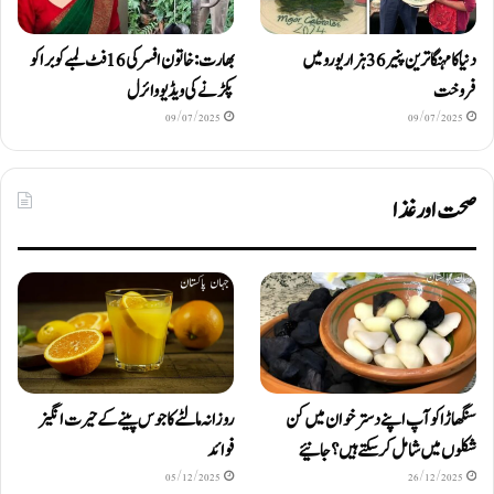
دنیا کا مہنگا ترین پنیر 36 ہزار یورو میں
بھارت: خاتون افسر کی 16 فٹ لمبے کوبرا کو
فروخت
پکڑنے کی ویڈیو وائرل
09/07/2025
09/07/2025
صحت اور غذا
سنگھاڑا کو آپ اپنے دستر خوان میں کن
روزانہ مالٹے کا جوس پینے کے حیرت انگیز
شکلوں میں شامل کرسکتے ہیں ؟ جانیئے
فوائد
05/12/2025
26/12/2025