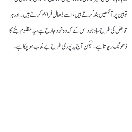
توہین پر آنکھیں بند کرتے ہیں، اسے ڈھال فراہم کرتے ہیں۔ اور ہر
قابض کی طرح، باوجود اس کے کہ وہ خود جارح ہے، یہ مظلوم بننے کا
ڈھونگ رچاتا ہے۔ لیکن آج یہ پوری طرح بے نقاب ہو چکا ہے ۔