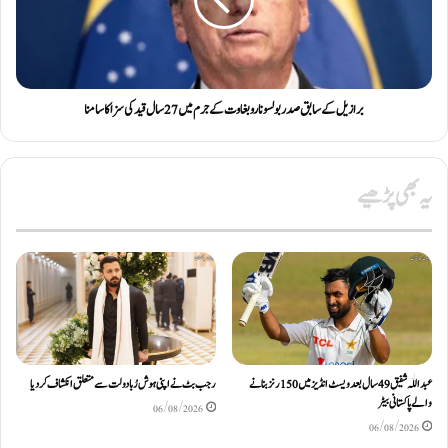
برازیل کے سابق صدر بولسونارو بغاوت کے جرم میں 27 سال قید کی سزا کا سامنا
یہ بھی پڑھیے
عبداللّٰہ شفیق 49 سال بعد ویسٹ انڈیز میں 150 رنز بنانے
رجب بٹ نے اپنی ہوش رُبا دولت سے متعلق انکشاف کردیا
والے پاکستانی بیٹر
06/08/2026
06/08/2026