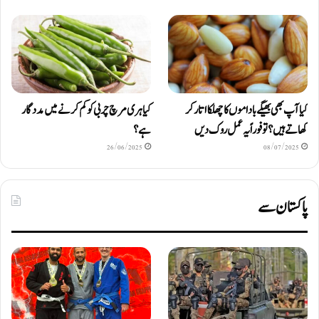
کیا آپ بھی بھیگے باداموں کا چھلکا اتار کر
کیا ہری مرچ چربی کو کم کرنے میں مددگار
کھاتے ہیں؟ تو فوراً یہ عمل روک دیں
ہے؟
26/06/2025
08/07/2025
پاکستان سے