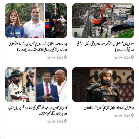
سلوان میں فلسطینیوں کے گھر مسمار، اسرائیلی وکیل نے نسلی
بھارت: طلبہ احتجاج کے دوران پولیس وین کے سامنے کھڑی
صفائی قرار دے دیا
ہونے والی لڑکی ہراسانی کا شکار، مقدمہ درج نہ ہوسکا
06/08/2026
06/08/2026
ارطغرل کے اداکار جلال آل کا پاکستان آنے کا اعلان
کلاس ہی کلاس ہے، عبد اللّٰہ شفیق کی شاندار اننگز پر ایان بشپ
اور ہرشا بھوگلے بھی معترف
06/08/2026
06/08/2026