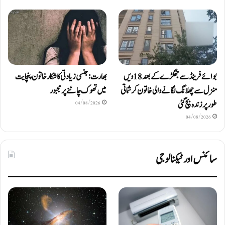
بوائے فرینڈ سے جھگڑے کے بعد 18 ویں
بھارت: جنسی زیادتی کا شکار خاتون پنچایت
منزل سے چھلانگ لگانے والی خاتون کرشماتی
میں تھوک چاٹنے پر مجبور
طور پر زندہ بچ گئی
04/08/2026
04/08/2026
سائنس اور ٹیکنالوجی