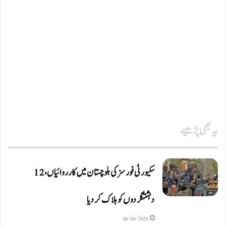
یہ بھی پڑھیے
سکیورٹی فورسز کی بلوچستان میں کارروائیاں، 12
دہشتگردوں کو ہلاک کردیا
06/08/2026