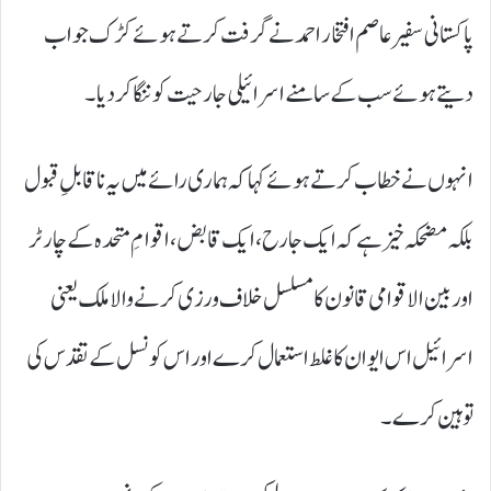
پاکستانی سفیر عاصم افتخار احمد نے گرفت کرتے ہوئے کڑک جواب
دیتے ہوئے سب کے سامنے اسرائیلی جارحیت کو ننگا کر دیا ۔
انہوں نے خطاب کرتے ہوئے کہا کہ ہماری رائے میں یہ ناقابلِ قبول
بلکہ مضحکہ خیز ہے کہ ایک جارح، ایک قابض، اقوامِ متحدہ کے چارٹر
اور بین الاقوامی قانون کا مسلسل خلاف ورزی کرنے والا ملک یعنی
اسرائیل اس ایوان کا غلط استعمال کرے اور اس کونسل کے تقدس کی
توہین کرے ۔