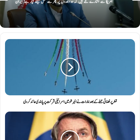
امریکا سے اشارے ملے ہیں کہ وہ وعدوں پر پھر سے عمل کیلئے تیار ہے: ایران
قطر پر فضائی حملے کے بعد امارات نے ائیر شو میں اسرائیلی شرکت پر پابندی عائد کردی