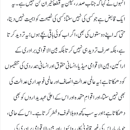
انہوں نے کہا کہ جناب صدر، لیکن یہ قطعاً حیران کن نہیں ہے۔ یہ
ایک قابض ہے جو کسی کی نہیں سنتا؛ کسی کی نصیحت کو اہمیت نہیں دیتا،
حتیٰ کہ اپنے دوستوں کی بھی، اگر اب کوئی باقی بچے ہوں؛ یہ تردید کرتا
ہے، بلکہ صرف تردید ہی نہیں کرتا بلکہ بین الاقوامی برادری کے
اراکین، بین الاقوامی میڈیا، انسانی حقوق اور انسانی ہمدردی کی تنظیموں
کو دھمکاتا ہے؛ یہ عالمی عدالتِ انصاف اور عالمی فوجداری عدالت کی
بھی نہیں سنتا، اور اقوامِ متحدہ اور اس کے اعلیٰ عہدیداروں کو بھی
دھمکاتا ہے؛ اور یہ سب کچھ وہ بلاخوف و خطر کرتا ہے۔ اس کے حامی،
جو بار بار اس کی غیر قانونی کارروائیوں اور بین الاقوامی برادری کی