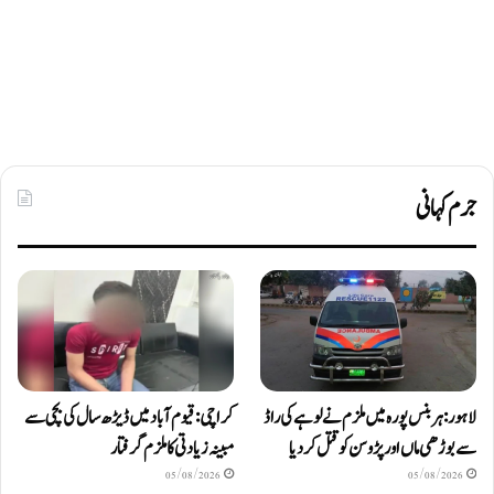
جرم کہانی
لاہور: ہربنس پورہ میں ملزم نے لوہے کی راڈ
کراچی: قیوم آباد میں ڈیڑھ سال کی بچی سے
سے بوڑھی ماں اور پڑوسن کو قتل کر دیا
مبینہ زیادتی کا ملزم گرفتار
05/08/2026
05/08/2026