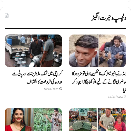
دلچسپ و حیرت انگیز
ٹِنڈ نے بائیومیٹرک ناممکن بنا دی تو مزدور کا
کراچی میں نمک، ڈیٹرجنٹ اور پانی ملے
حاضری لگانے کے لیے انوکھا جگاڑ ایجاد کر
دودھ کی فروخت کا انکشاف
لیا
30/09/2025
01/06/2026