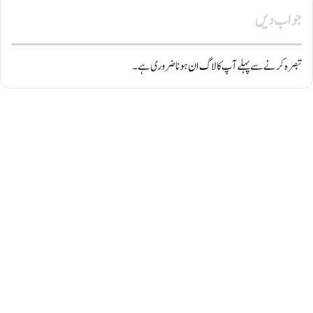
جواب دیں
تبصرہ کرنے سے پہلے آپ کا
لاگ ان
ہونا ضروری ہے۔