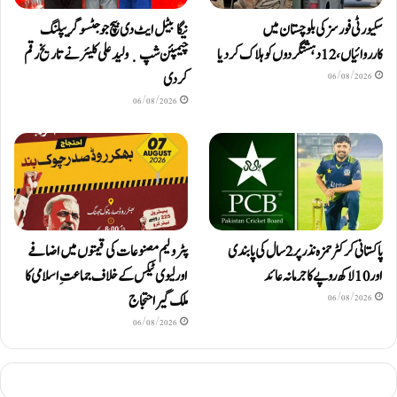
سکیورٹی فورسز کی بلوچستان میں
نیگا بیٹل ایٹ دی بیچ جوجٹسو گریپلنگ
کارروائیاں، 12 دہشتگردوں کو ہلاک کردیا
چیمپئن شپ ٜ ولید علی کلیئر نے تاریخ رقم
کر دی
06/08/2026
06/08/2026
پاکستانی کرکٹر حمزہ نذر پر 2 سال کی پابندی
پٹرولیم مصنوعات کی قیمتوں میں اضافے
اور 10 لاکھ روپےکا جرمانہ عائد
اور لیوی ٹیکس کے خلاف جماعتِ اسلامی کا
ملک گیر احتجاج
06/08/2026
06/08/2026