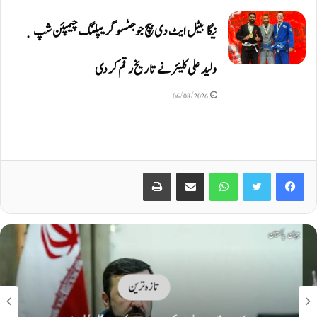
نیگا بیٹل ایٹ دی بیچ جوجٹسو گریپلنگ چیمپئن شپ ٜ
ولید علی کلیئر نے تاریخ رقم کر دی
06/08/2026
Print
Share via Email
WhatsApp
Twitter
Facebook
تازہ ترین