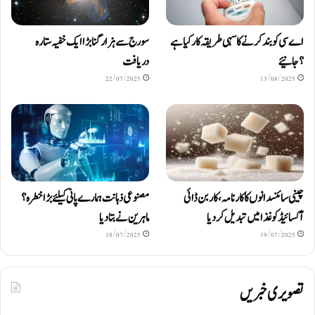
اے سی کو بند کرنے کا سہی طریقہ کار کیا ہے
سورج سے ہزار گنا بڑا ایک خفیہ ستارہ
؟ جانیئے
دریافت
22/07/2025
13/08/2025
چینی سائنسدانوں کا کارنامہ، کاربن ڈائی
مصنوعی ذہانت ہمارے پانی کیلئے بڑا خطرہ؟
آکسائیڈ کو غذا میں تبدیل کردیا
ماہرین نے بتا دیا
18/07/2025
19/07/2025
تصویری خبریں