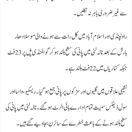
سے غیر ضروری باہر نہ نکلیں۔
راولپنڈی اور اسلام آباد میں کل رات سے ہونے والی موسلادھار
بارش کے بعد نالہ لئی میں پانی کی سطح بلند ہو کر گوالمنڈی پل پر 23 فٹ
جبکہ کٹاریاں میں 22 فٹ بلند ہے۔
نشیبی علاقوں میں گلیوں اور سڑکوں پر پانی جمع ہوگیا۔ ریسکیو، واسا اور
سول ڈیفنس سمیت تمام ادارے ہائی الرٹ ہو گئے۔ نالہ لئی میں پانی کی
سطح بلند ہونے کے باعث خطرے کے سائرن بجا دیے گئے ہیں۔