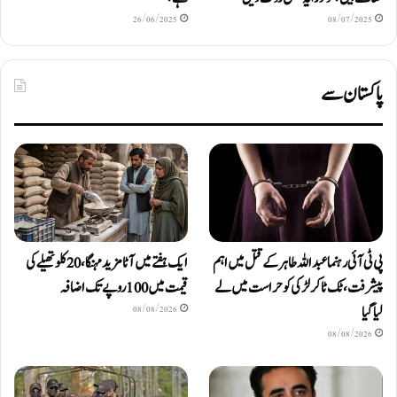
26/06/2025
08/07/2025
پاکستان سے
پی ٹی آئی رہنما عبداللہ طاہر کے قتل میں اہم
ایک ہفتے میں آٹا مزید مہنگا، 20 کلو تھیلے کی
پیشرفت، ٹک ٹاکر لڑکی کو حراست میں لے
قیمت میں 100 روپے تک اضافہ
لیا گیا
08/08/2026
08/08/2026