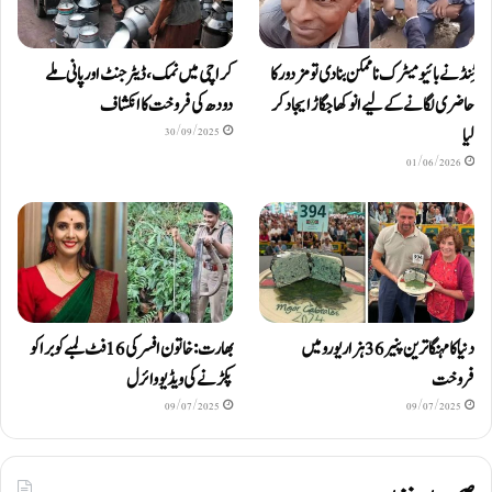
ٹِنڈ نے بائیومیٹرک ناممکن بنا دی تو مزدور کا
کراچی میں نمک، ڈیٹرجنٹ اور پانی ملے
حاضری لگانے کے لیے انوکھا جگاڑ ایجاد کر
دودھ کی فروخت کا انکشاف
لیا
30/09/2025
01/06/2026
دنیا کا مہنگا ترین پنیر 36 ہزار یورو میں
بھارت: خاتون افسر کی 16 فٹ لمبے کوبرا کو
فروخت
پکڑنے کی ویڈیو وائرل
09/07/2025
09/07/2025