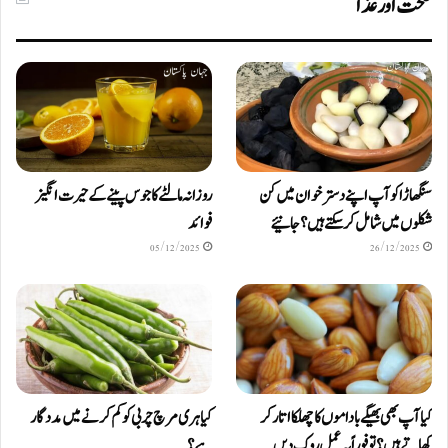
صحت اور غذا
سنگھاڑا کو آپ اپنے دستر خوان میں کن
روزانہ مالٹے کا جوس پینے کے حیرت انگیز
شکلوں میں شامل کرسکتے ہیں ؟ جانیئے
فوائد
05/12/2025
26/12/2025
کیا آپ بھی بھیگے باداموں کا چھلکا اتار کر
کیا ہری مرچ چربی کو کم کرنے میں مددگار
کھاتے ہیں؟ تو فوراً یہ عمل روک دیں
ہے؟