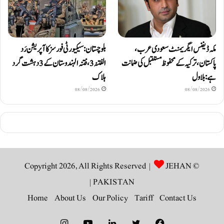
مکہ ڈیفنس ایگریمنٹ سعودی عرب،
بلوچستان: سیکیورٹی فورسز کا آپریشن رَد
پاکستان، ترکیہ کے محفوظ مستقبل کی ضمانت
الفتنہ 3، فتنہ الہندوستان کے 3 دہشت گرد
ہے: بلاول
ہلاک
08/08/2026
08/08/2026
JEHAN
© Copyright 2026, All Rights Reserved |
|
PAKISTAN
Home
About Us
Our Policy
Tariff
Contact Us
Instagram
YouTube
LinkedIn
Twitter
Facebook