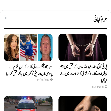
جرم کہانی
پی ٹی آئی رہنما عبداللہ طاہر کے قتل میں اہم
امریکا: جھگڑے کی آواز آنے پر ملزم نے
پیشرفت، ٹک ٹاکر لڑکی کو حراست میں لے
پڑوسی ماں اور بیٹی کو گھر میں جا کر قتل کر دیا
لیا گیا
07/08/2026
08/08/2026