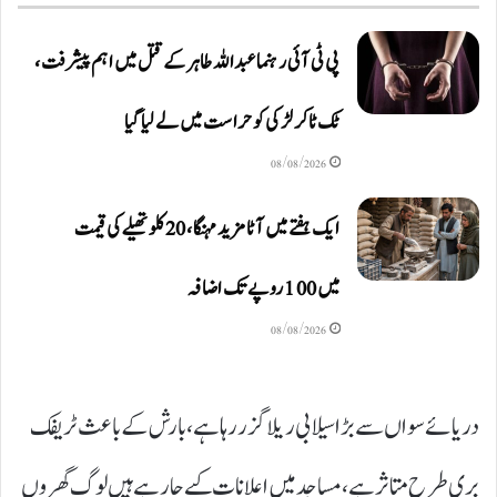
پی ٹی آئی رہنما عبداللہ طاہر کے قتل میں اہم پیشرفت،
ٹک ٹاکر لڑکی کو حراست میں لے لیا گیا
08/08/2026
ایک ہفتے میں آٹا مزید مہنگا، 20 کلو تھیلے کی قیمت
میں 100 روپے تک اضافہ
08/08/2026
دریائے سواں سے بڑا سیلابی ریلا گزر رہا ہے، بارش کے باعث ٹریفک
بری طرح متاثر ہے، مساجد میں اعلانات کیے جا رہے ہیں لوگ گھروں