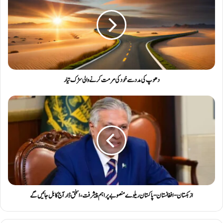
دھوپ کی مدد سے خود کی مرمت کرنے والی سڑک تیار
ازبکستان-افغانستان-پاکستان ریلوے منصوبے پر اہم پیشرفت، اسحٰق ڈار آج کابل جائیں گے