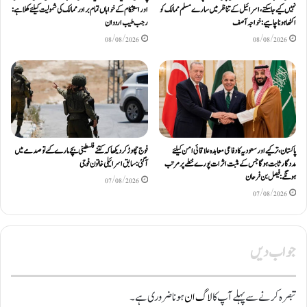
نہیں کیے جاسکتے، اسرائیل کے تناظر میں سارے مسلم ممالک کو
اور استحکام کے خواہاں تمام برادر ممالک کی شمولیت کیلئےکھلا ہے:
اکٹھا ہونا چاہیے: خواجہ آصف
رجب طیب اردوان
08/08/2026
08/08/2026
پاکستان، ترکیے اور سعودیہ کا دفاعی معاہدہ علاقائی امن کیلئے
فوج چھوڑ کر دیکھا کہ کتنے فلسطینی بچے مارے گئے تو صدمے میں
مددگار ثابت ہوگا جس کے مثبت اثرات پورے خطے پر مرتب
آگئی: سابق اسرائیلی خاتون فوجی
ہونگے: فیصل بن فرحان
07/08/2026
07/08/2026
جواب دیں
تبصرہ کرنے سے پہلے آپ کا
لاگ ان
ہونا ضروری ہے۔