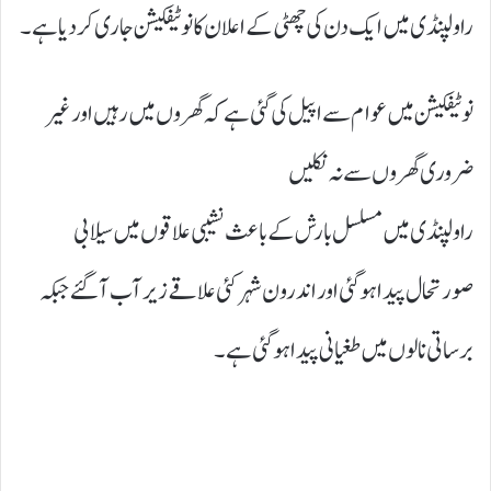
راولپنڈی میں ایک دن کی چھٹی کے اعلان کا نوٹیفکیشن جاری کر دیا ہے۔
نوٹیفکیشن میں عوام سے اپیل کی گئی ہے کہ گھروں میں رہیں اور غیر
ضروری گھروں سے نہ نکلیں
راولپنڈی میں مسلسل بارش کے باعث نشیبی علاقوں میں سیلابی
صورتحال پیدا ہوگئی اور اندرون شہر کئی علاقے زیر آب آگئے جبکہ
برساتی نالوں میں طغیانی پیدا ہو گئی ہے۔