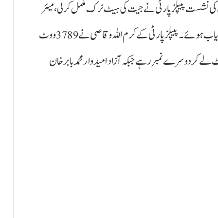
وسی 13 کلفٹن کے چیئرمین کی نشست پیپلز پارٹی نے جیت کی ہیٹ ٹرک مکمل کرلی، میئر
کراچی کی خالی نشست پر ایک بار پھر کرم اللہ وقاصی کامیاب ہوئے۔ پیپلز پارٹی کے کرم اللہ وقاصی نے 3789 ووٹ
یے، جماعت اسلامی کے نورالسلام نے 847 ووٹ لے کر دوسرے نمبر رہے جبکہ آزاد امیدوار محمد بابر خان