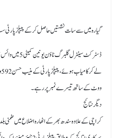
گیارہ میں سے سات نشستیں حاصل کرکے پیپلز پارٹی
ووٹ کے ساتھ تیسرے نمبر پر رہے۔
دیگر نتائج
کراچی کے علاوہ سندھ بھر کے اٹھارہ اضلاع میں ضمنی بل
سرکاری نتائج کے مطابق پ