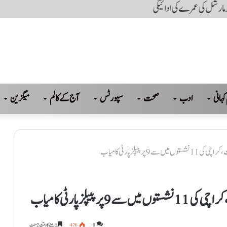
مز کھل جائے گی: ٹرمپ کا دعویٰ
کہانی
ادب
صحت
سپورٹس
آج کے کالم
میگزین
0
476
پڑھنے کا وقت 2 منٹ