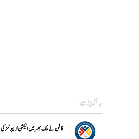
یہ بھی پڑھیے
فافن نے ملک بھر میں الیکشن ٹریبونلز کی