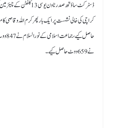
ڈسٹرکٹ ساؤتھ صدر ٹاون ی
حاصل ک
نے 659 ووٹ حاصل کیے۔