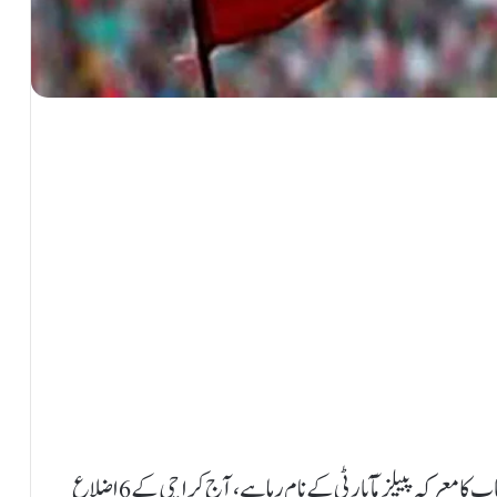
کراچی سمیت سندھ کے 18 اضلاع میں ضمنی بلدیاتی انتخاب کا معرکہ پیپلز مآٓپارٹی کے نام رہا ہے، آج کراچی کے 6 اضلاع