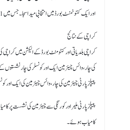
اور ایک کنٹونمنٹ بورڈ میں انتخابی میدا سجا۔ جس میں 11 نشستوں میں سے 9 پر پیپلز پارٹی کو جیت حاصل ہوئی۔
کراچی کے نتائج
کی چار، وائس چیئرمین ایک اور کونسلر کی چار نشستوں ک
پیپلزپارٹی چیئرمین کی چار، وائس چیئرمین کی ایک اور کو
پیپلز پارٹی ملیر اور کورنگی سے چیئرمین کی نشست پر کام
کامیاب ہوئے۔