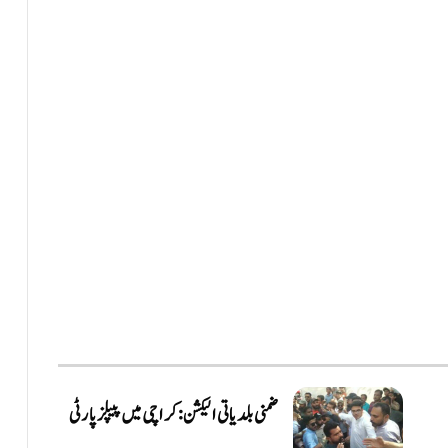
ضمنی بلدیاتی الیکشن: کراچی میں پیپلز پارٹی