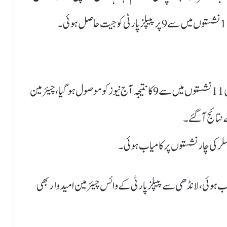
کراچی بلدیاتی اور کنٹومنٹ بورڈ کے الیکشن میں کراچی کی 11 نشستوں میں سے 9 کا نتیجہ آج نیوز کو موصول ہوگیا، چیئرمین
ے نتائج آگئے۔
نسلر کی چار نشستوں پر کامیاب ہوئی۔
یاب ہوئی، لانڈھی سے پیپلز پارٹی کے وائس چیئرمین امیدوار بھی