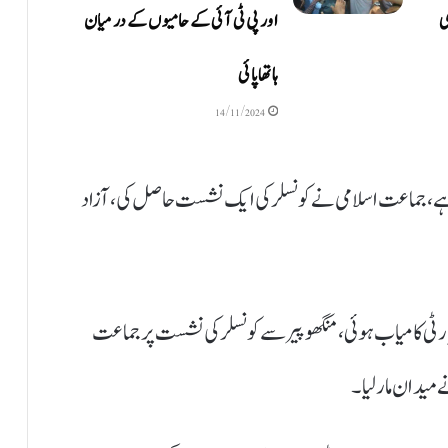
ی
اور پی ٹی آئی کے حامیوں کے درمیان
ہاتھاپائی
14/11/2024
 ہے، جماعت اسلامی نے کونسلر کی ایک نشست حاصل کی، آزاد
 پارٹی کامیاب ہوئی، منگھوپیر سے کونسلر کی نشست پر جماعت
 میدان مارلیا۔