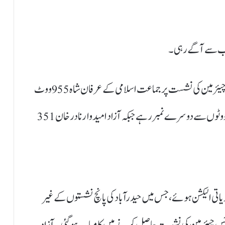
 سب سے آگے رہی۔
ڈسٹرکٹ سینٹرل گلبرگ ٹاؤن یونین کمیٹی 5 میں وائس چیئرمین کی نشست پر جماعت اسلامی کے عرفان شاہ 955 ووٹ
لے کر کامیاب ہوئے، پیپلز پارٹی کے منیب حسن 592 ووٹوں سے دوسرے نمبر رہے جبکہ آزاد امیدوار نادر خان 351
دیاتی الیکشن ہوئے، جس میں حیدرآباد کی پانچ نشستوں کے غیر
یپلز پارٹی 2 چیئرمینز، ایک وائس چیئرمین کی نشست حاصل کرنے میں کامیاب ہوگئی۔ آزاد