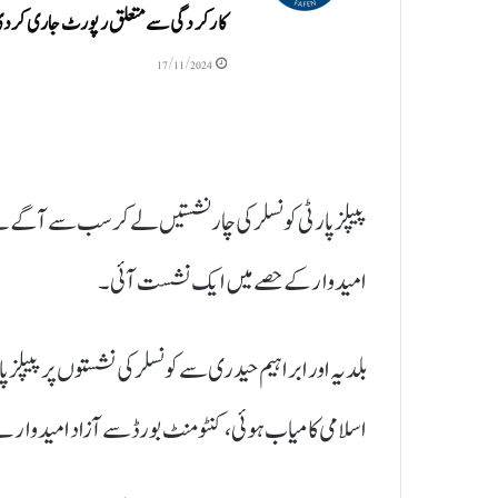
کارکردگی سے متعلق رپورٹ جاری کرد
17/11/2024
پیپلز پارٹی کونسلر کی چار نشستیں لے کر سب سے آگے
امیدوار کے حصے میں ایک نشست آئی۔
بلدیہ اور ابراہیم حیدری سے کونسلر کی نشستوں پر پیپلز
اسلامی کامیاب ہوئی، کنٹومنٹ بورڈ سے آزاد امیدوار نے