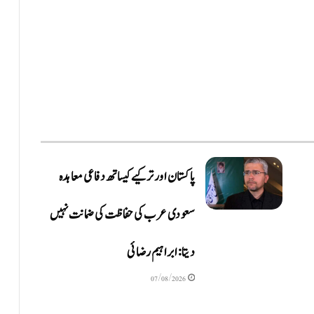
پاکستان اور ترکیے کیساتھ دفاعی معاہدہ
سعودی عرب کی حفاظت کی ضمانت نہیں
دیتا: ابراہیم رضائی
07/08/2026