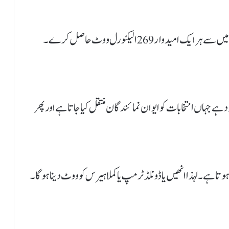
برابری کا منظر نامہ اس وقت سامنے آئے گا جب دونوں میں سے ہر ایک امیدوار 269 الیکٹورل ووٹ حاصل کرے۔
جہاں انتخابات کو ایوان نمائندگان منتقل کیا جاتا ہے اور پھر
ے۔ لہذا انھیں یا ڈونلڈ ٹرمپ یا کملا ہیرس کو ووٹ دینا ہو گا۔