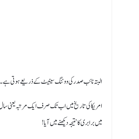
البتہ نائب صدر کی ووٹنگ سینیٹ کے ذریعے ہوتی ہے۔ 
میں برابری کا نتیجہ دیکھنے میں آیا !