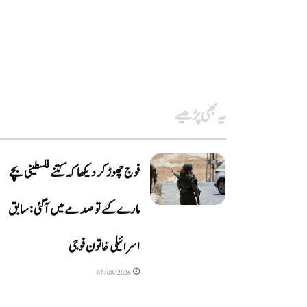
یہ بھی پڑھیے
فوج چھوڑ کر دیکھا کہ کتنے فلسطینی بچے
مارے گئے تو صدمے میں آگئی: سابق
اسرائیلی خاتون فوجی
07/08/2026