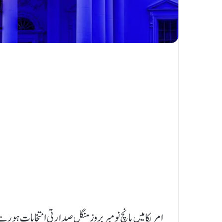
امریکا میں پانچ نومبر بروز منگل صدارتی انتخابات ہو رہ