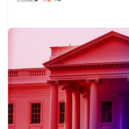
0
246
پڑھنے کا وقت ایک منٹ