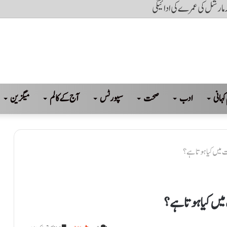
مز کھل جائے گی: ٹرمپ کا دعویٰ
کہانی
ادب
صحت
سپورٹس
آج کے کالم
میگزین
 میں کیا ہوتا ہے ؟
میں کیا ہوتا ہے ؟