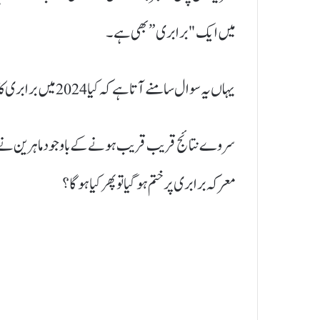
میں ایک "برابری” بھی ہے۔
یہاں یہ سوال سامنے آتا ہے کہ کیا 2024 میں برابری کا منظر نامہ ممکن ہے ؟
سروے نتائج قریب قریب ہونے کے باوجود ماہرین نے برابر
معرکہ برابری پر ختم ہو گیا تو پھر کیا ہو گا ؟