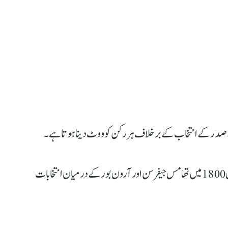
صدر کے انتخاب کے برخلاف ہر رکن کو ووٹ دینا ہوتا ہے۔
امریکا کی تاریخ میں اب تک صرف ایک مرتبہ یعنی سال 1800 میں تھامس جیفرسن اور آرون بور کے درمیان انتخابات