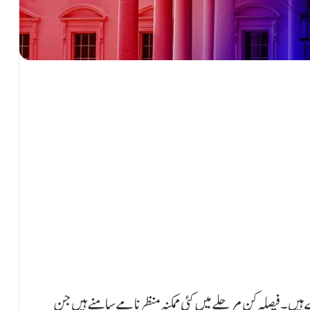
ے ہیں۔ فیصلہ کن مرحلے میں کئی ممکنہ منظر نامے سامنے ہیں جن