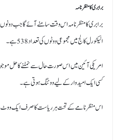
برابری کا منظر نامہ
الیکٹورل کالج میں مجموعی ووٹوں کی تعداد 538 ہے۔
امریکی آئین میں اس صورت حال سے نمٹنے کا حل موجود ہے 
کسی ایک امیدوار کے لیے ووٹنگ ہوتی ہے۔
اس منظر نامے کے تحت ہر ریاست کا صرف ایک ووٹ ہوتا ہ