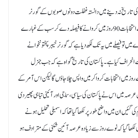
ت کی تاریخ نہ دینے میں دانستہ غفلت دونوں صوبوں کے گورنر
حضرات نے برتی تھی سپریم کورٹ کے پانچ رکنی بینچ نے انتخابات 90 روز میں کروانے کا فیصلہ دے کر سب کے غبارے
یں تو فیصلے میں یہ تک لکھ دیا ہے کہ گورنر خیبر پختونخوا نے
سے انحراف کیا ہے۔پاکستان کی تاریخ گواہ ہے کہ جب جنرل
روز میں انتخابات کروا کر میں واپس چلا جاؤں گا لیکن اس آمر کے
 اس عرصہ میں اس نے پاکستان کی سیاسی،سماجی اور آئینی تباہی پھیر دی
 گئیں ان میں واضح طور پر لکھا گیا تھا کہ اسمبلی تحلیل ہونے
ھی لکھا گیا کہ نوے روز سے زیادہ عرصہ آئین شکنی کے مترادف ہو