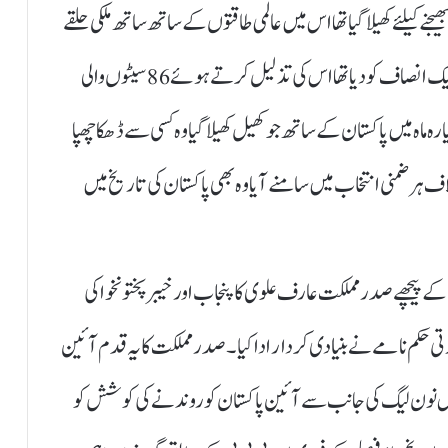
ت کو گھر بھیجنے کیلئے کھیلا گیا تھا اس میں عالمی طاقتوں کے ساتھ ساتھ ملکی حلقے
بھی شامل تھے اور عوام نے جو مینڈیٹ 2018 میں تحریک انصاف کو دیا تھا اس کی تذلیل کرتے ہوئے 86 سیٹوں والی
ہ ماہ میں پاکستان کے ساتھ جو کھیل کھیلا گیا وہ کسی سے ڈھکا چھپا
ہر ضمنی انتخاب میں سامنے آیا وہ بھی پاکستان کی تاریخ میں
ے پیچھے صدر مملکت عارف علوی کا پنجاب اور خیبرپختونخواکی
 حکم نامے نے بنیادی کردار ادا کیا۔صدر مملکت کا یہ قدم آئین
ص نون لیگ کی جانب سے آئین پاکستان کو روندنے کی کوشش کو