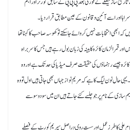
اریخ ساز فیصلے کے فوری بعد پی پی پی کے سابق گورنر اور اہم
اہا اور اسے آئین و قانون کے عین مطابق قرار دیا۔
ہ ابھی انتخابات نہیں کروائے جا سکتے تو کھوسہ صاحب کا کہنا تھا
ہیں اور قمر الزمان کائرہ کابینہ کی زبان بول رہے ہیں جس کا سربراہ
ہ جیسے رہنماؤں کی حقیقت صرف میڈیا کی حد تک ہے اور وہ
یہی حال نون لیگ کا ہے کہ مریم نواز جہاں بھی جاتی ہیں اول تو وہ
 سازی کے نام پر جو جلسے کئے جاتے ہیں ان میں سو دو سو سے
غلام علی کا طرز عمل اور سست روی دراصل سپریم کورٹ کے فیصلے