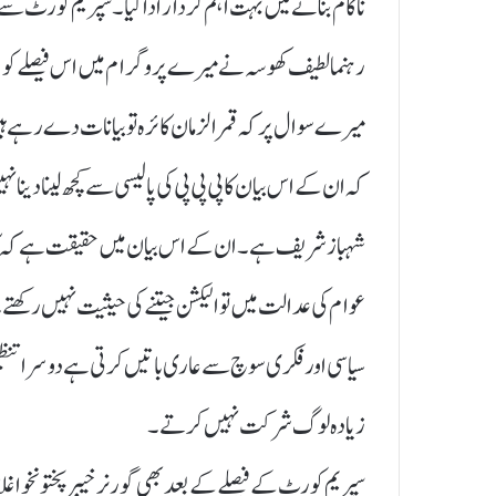
ناکام بنانے میں بہت اہم کردار ادا کیا۔سپریم کورٹ سے ت
رہنما لطیف کھوسہ نے میرے پروگرام میں اس فیصلے کو سر
میرےسوال پر کہ قمر الزمان کائرہ تو بیانات دے رہے ہیں ک
کہ ان کے اس بیان کا پی پی پی کی پالیسی سے کچھ لینا دینا ن
شہباز شریف ہے۔ان کے اس بیان میں حقیقت ہے کہ کائر
عوام کی عدالت میں تو الیکشن جیتنے کی حیثیت نہیں رکھتے۔
سیاسی اور فکری سوچ سے عاری باتیں کرتی ہے دوسرا تنظیم
زیادہ لوگ شرکت نہیں کرتے۔
سپریم کورٹ کے فیصلے کے بعد بھی گورنر خیبر پختونخوا 