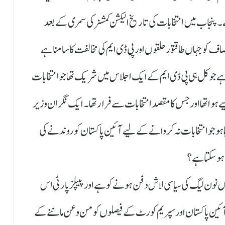
نجاب میں انتخابات کی تاریخ الیکشن کمشنر کی سمری کے بعد
ریک انصاف کو جہاں طاقتور حلقوں اور پی ڈی ایم کی مخالفت کا سامنا ہے
 ہے جو کل ہی پی ڈی ایم کے ایک اجلاس میں شریک تھا جو انتخابات
 ہوا تھا اور جس کا مقصد انتخابات سے فرار تھا۔ایک نگران وزیر
ہو جو انتخابات نہ کروانے کے لیے آئین پاکستان کو روندنے کی
و سکتا ہے؟
 نون لیگ کی سیاسی لاش دفن ہونے کو ہے اور پیپلز پارٹی اس
ئین پاکستان اور سپریم کورٹ کے فیصلوں کو من و عن ماننے کے