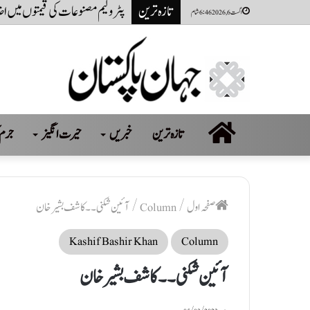
تازہ ترین
ڈولفن کی اپنے مردہ بچے کو ساتھ ل
اگست 6, 2026 6:46 شام
صفحہ
تازہ ترین
خبریں
حیرت انگیز
جرم 
اول
صفحہ اول
/
Column
/
آئین شکنی ۔۔ کاشف بشیر خان
Kashif Bashir Khan
Column
آئین شکنی ۔۔ کاشف بشیر خان