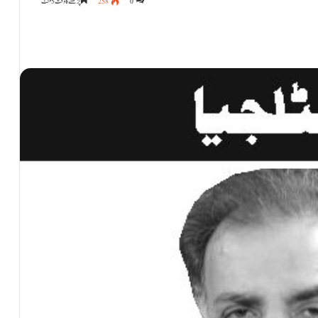
0
258
پڑھنے کا وقت 5 منٹ