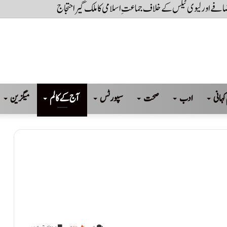
ے کر تیرنے کی ویڈیو وائرل
کہانی
ادب
صحت
سپورٹس
آج کے کالم
میگزین