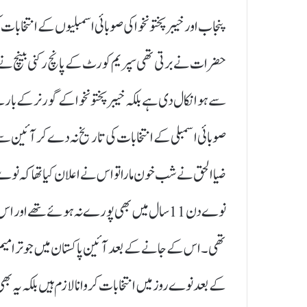
پنجاب اور خیبرپختونخوا کی صوبائی اسمبلیوں کے انتخابا
سے ہوا نکال دی ہے بلکہ خیبر پختونخوا کے گورنر کے بارے م
صوبائی اسمبلی کے انتخابات کی تاریخ نہ دے کر آئین 
ضیاالحق نے شب خون مارا تو اس نے اعلان کیا تھا کہ نوے 
نوے دن 11 سال میں بھی پورے نہ ہوئے تھے اور
تھی۔ اس کے جانے کے بعد آئین پاکستان میں جو ترامیم کی
کے بعد نوے روز میں انتخابات کروانا لازم ہیں بلکہ یہ ب