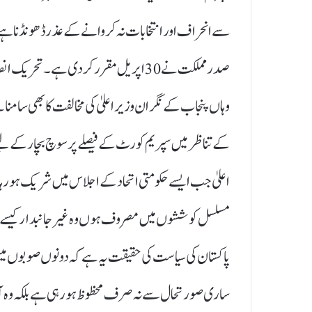
سے انحراف اور انتخابات نہ کروانے کے عذرڈھونڈنا ہے۔پ
صدر مملکت نے 30 اپریل مقرر کر دی ہے۔تح
وہاں پنجاب کے نگران وزیر اعلیٰ کی مخالفت کا بھی سامنا
کے تناظر میں سپریم کورٹ کے فیصلے پر سوچ بچار کے لیے
اعلیٰ جب ایسے حکومتی اتحاد کے اجلاس میں شریک ہو رہا 
مسلسل کوششوں میں مصروف ہوں وہ غیر جانبدار کیسے ہ
پاکستان کی سیاست کی حقیقت یہ ہے کہ دونوں صوبوں میں
ساری صورتحال سے نہ صرف محظوظ ہو رہی ہے بلکہ وہ آ