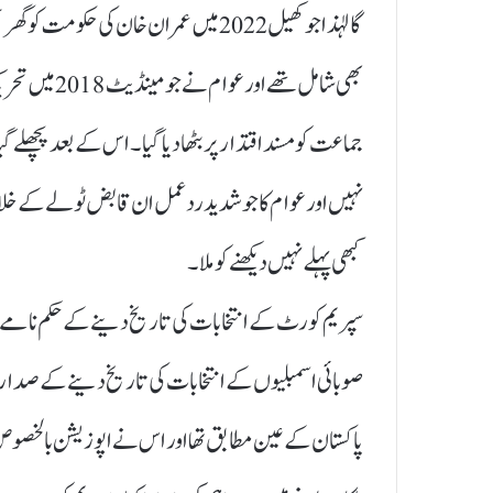
گالہٰذاجو کھیل 2022 میں عمران خان کی حکوم
جماعت کو مسند اقتدار پر بٹھا دیا گیا۔اس کے بعد پچھلے گیار
نہیں اور عوام کا جو شدید ردعمل ان قابض ٹولے کے خلاف 
کبھی پہلے نہیں دیکھنے کو ملا۔
سپریم کورٹ کے انتخابات کی تاریخ دینے کے حکم نامے ک
صوبائی اسمبلیوں کے انتخابات کی تاریخ دینے کے صدارتی
پاکستان کے عین مطابق تھا اور اس نے اپوزیشن بالخصو