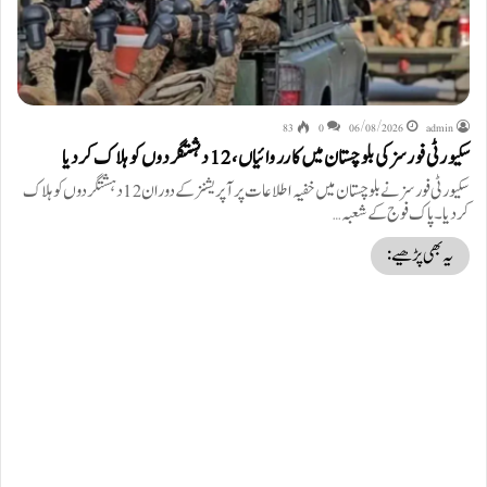
83
0
06/08/2026
admin
سکیورٹی فورسز کی بلوچستان میں کارروائیاں، 12 دہشتگردوں کو ہلاک کردیا
سکیورٹی فورسز نے بلوچستان میں خفیہ اطلاعات پر آپریشنز کے دوران 12 دہشتگردوں کو ہلاک
کردیا۔ پاک فوج کے شعبہ…
یہ بھی پڑھیے: