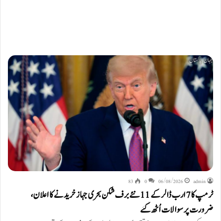
83
0
06/08/2026
admin
ٹرمپ کا 7 ارب ڈالر کے 11 نئے برف شکن بحری جہاز خریدنے کا اعلان،
ضرورت پر سوالات اُٹھ گئے