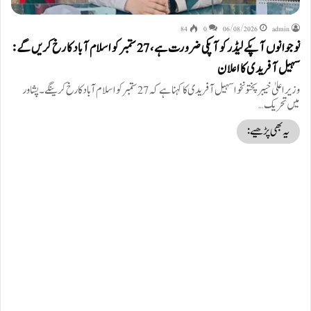
84
0
06/08/2026
admin
نوجوانوں آپکے لیڈر کو آپکی ضرورت ہے، 27 ستمبر کو اسلام آباد کا رخ کریں گے:
سہیل آفریدی کا اعلان
وزیراعلیٰ خیبر پختونخوا سہیل آفریدی کا کہنا ہے کہ 27 ستمبر کو اسلام آباد کا رخ کرینگے۔ پشاور
میں تحریک…
یہ بھی پڑھیے: