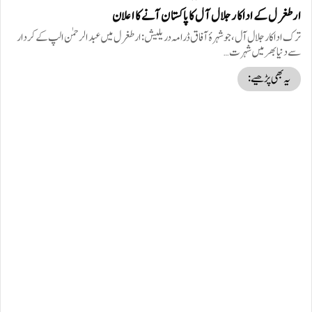
ارطغرل کے اداکار جلال آل کا پاکستان آنے کا اعلان
ترک اداکار جلال آل، جو شہرۂ آفاق ڈرامہ دریلیش: ارطغرل میں عبدالرحمٰن الپ کے کردار
سے دنیا بھر میں شہرت…
یہ بھی پڑھیے: