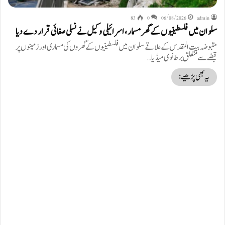
83
0
06/08/2026
admin
سلوان میں فلسطینیوں کے گھر مسمار، اسرائیلی وکیل نے نسلی صفائی قرار دے دیا
مقبوضہ بیت المقدس کے علاقے سلوان میں فلسطینیوں کے گھروں کی مسماری اور زمینوں پر
قبضے سے متعلق برطانوی میڈیا…
یہ بھی پڑھیے: