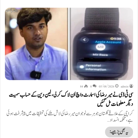
84
0
05/08/2026
admin
سی ٹی ڈی نے میر رضا کی اسمارٹ واچ اَن لاک کرلی، لین دین کے حساب سمیت
دیگر معلومات مل گئیں
کراچی کے علاقے گلستان جوہر سے نوجوان میر رضا کی لاش ملنے کی تحقیقات میں پیشرفت ہوئی
ہے، محکمہ انسداد…
یہ بھی پڑھیے: