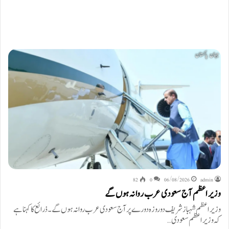
82
0
06/08/2026
admin
وزیراعظم آج سعودی عرب روانہ ہوں گے
وزیراعظم شہباز شریف دو روزہ دورے پر آج سعودی عرب روانہ ہوں گے۔ ذرائع کا کہنا ہے
کہ وزیراعظم سعودی…