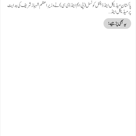
پاکستان میڈیکل اینڈ ڈینٹل کونسل (پی ایم اینڈ ڈی سی) نے وزیرِ اعظم شہباز شریف کی ہدایت
پر میڈیکل اینڈ…
یہ بھی پڑھیے: