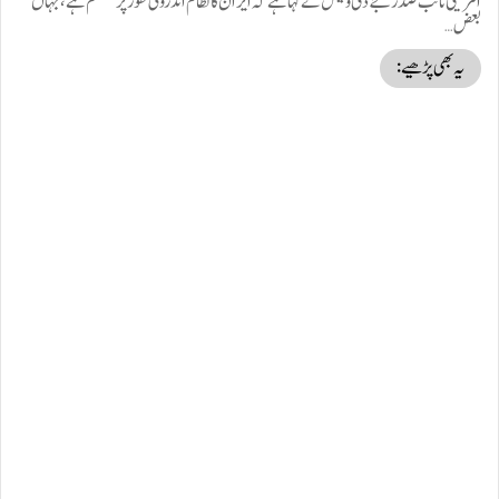
امریکی نائب صدر جے ڈی وینس نے کہا ہے کہ ایران کا نظام اندرونی طور پر منقسم ہے، جہاں
بعض…
یہ بھی پڑھیے: