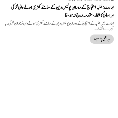
82
0
06/08/2026
admin
بھارت: طلبہ احتجاج کے دوران پولیس وین کے سامنے کھڑی ہونے والی لڑکی
ہراسانی کا شکار، مقدمہ درج نہ ہوسکا
بھارت میں طلبہ کے احتجاج کے دوران پولیس وین کے سامنے کھڑی ہونے والی نوجوان لڑکی ریا
آہر نے انکشاف…
یہ بھی پڑھیے: