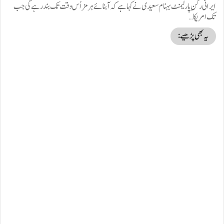
ایرانی رکنِ پارلیمنٹ بہنام سعیدی نے کہا ہے کہ آبنائے ہرمز اُس وقت تک بند رہے گی جب
تک امریکا…
یہ بھی پڑھیے: