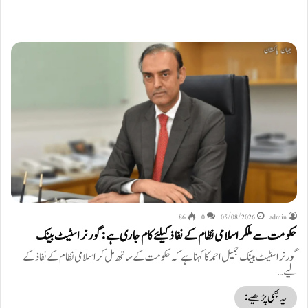
86
0
05/08/2026
admin
حکومت سے ملکر اسلامی نظام کے نفاذ کیلئے کام جاری ہے: گورنر اسٹیٹ بینک
گورنر اسٹیٹ بینک جمیل احمد کا کہنا ہے کہ حکومت کے ساتھ مل کر اسلامی نظام کے نفاذ کے
لیے…
یہ بھی پڑھیے: