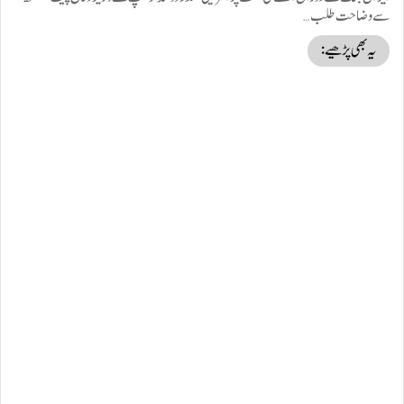
سے وضاحت طلب…
یہ بھی پڑھیے: