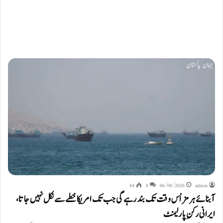
84
0
06/08/2026
admin
آبنائے ہرمز اُس وقت تک بند رہے گی جب تک امریکا خطے سے نکل نہیں جاتا،
ایرانی رکنِ پارلیمنٹ