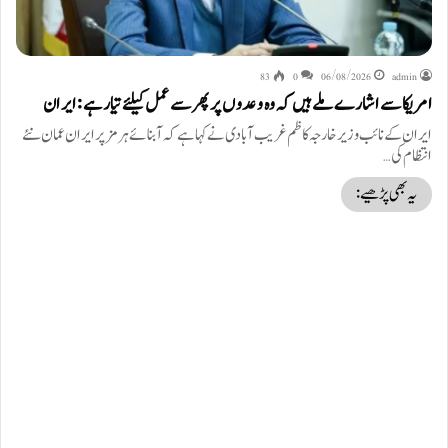
83
0
06/08/2026
admin
امریکا سے اشارے ملے ہیں کہ وہ وعدوں پر پھر سے عمل کیلئے تیار ہے: ایران
ایران کے نائب وزیر خارجہ کاظم غریب آبادی نے کہا ہے کہ آبنائے ہرمز پر ایران عمان نئے
انتظام کی…
یہ بھی پڑھیے: