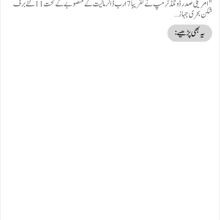
"امریکی صدر ڈونلڈ ٹرمپ نے تقریباً 7 ارب ڈالر مالیت کے منصوبے کے تحت 11 نئے برف
شکن بحری جہاز…
یہ بھی پڑھیے: