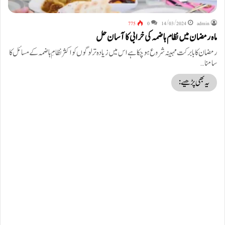
775
0
14/03/2024
admin
ماہ رمضان میں نظام ہاضمہ کی خرابی کا آسان حل
رمضان کا بابرکت مہینہ شروع ہوچکا ہے اس میں زیادہ تر لوگوں کو اکثر نظامِ ہاضمہ کے مسائل کا
سامنا…
یہ بھی پڑھیے: