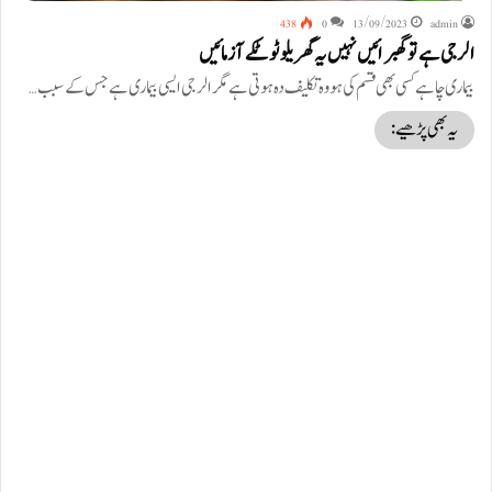
438
0
13/09/2023
admin
الرجی ہے تو گھبرائیں نہیں یہ گھریلو ٹوٹکے آزمائیں
بیماری چاہے کسی بھی قسم کی ہو وہ تکلیف دہ ہوتی ہے مگر الرجی ایسی بیماری ہے جس کے سبب…
یہ بھی پڑھیے: