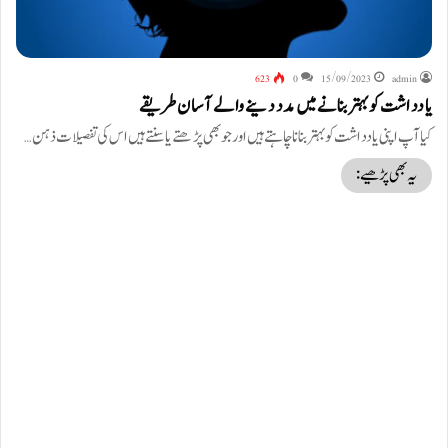
623
0
15/09/2023
admin
یادداشت کو بہتر بنانے میں مدد دینے والے آسان طریقے
کیا آپ اپنی یادداشت کو بہتر بنانا چاہتے ہیں اور جو بھی پڑھتے یا سنتے ہیں اس کی تفصیلات ذہن…
یہ بھی پڑھیے: