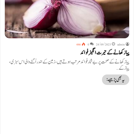
446
0
24/09/2023
admin
پیاز کھانے کے حیرت انگیز فوائد
پیاز کھانے کے صحت پر بے شمار فوائد مرتب ہوتے ہیں، زمین کے اندر اُگنے والی اس سبزی،
پیاز کے…
یہ بھی پڑھیے: