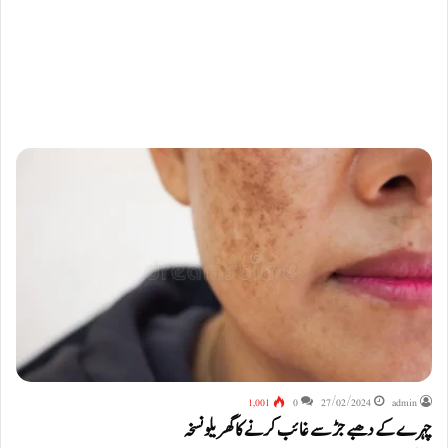
1,001
0
27/02/2024
admin
چہرے کے دھبے جڑ سے غائب کرنے کا گھریلو نسخہ