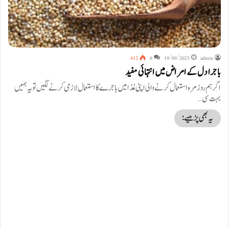
412
0
19/09/2023
admin
باجرا دل کے امراض میں انتہائی مفید
اگر ہم روزمرہ استعمال کرنے والی اپنی غذا میں باجرے کا استعمال لازمی کرنے لگیں تو یہ ہمیں
بہت سی…
یہ بھی پڑھیے: