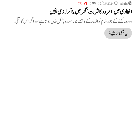
771
0
12/03/2024
admin
افطاری میں ’امرود کا شربت‘ گھر میں بنا کر لازمی پئیں
روزہ رکھنے کے بعد شام کو افطار کے وقت ہمارا معدہ بالکل خالی ہوتا ہے اور اگر اس کو تلی…
یہ بھی پڑھیے: