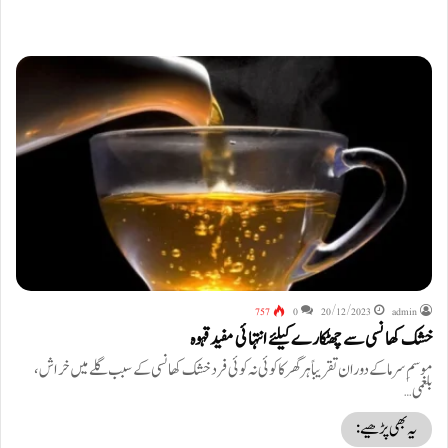
757
0
20/12/2023
admin
خشک کھانسی سے چھٹکارے کیلئے انتہائی مفید قہوہ
موسمِ سرما کے دوران تقریباً ہر گھر کا کوئی نہ کوئی فرد خشک کھانسی کے سبب گلے میں خراش،
بلغمی…
یہ بھی پڑھیے: