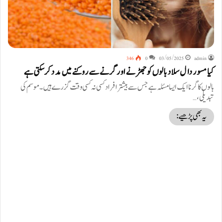
346
0
03/05/2025
admin
کیا مسور دال سلاد بالوں کو جھڑنے اور گرنے سے روکنے میں مدد کرسکتی ہے
بالوں کا گرنا ایک ایسا مسئلہ ہے جس سے بیشتر افراد کسی نہ کسی وقت گزرے ہیں۔ موسم کی
تبدیلی،…
یہ بھی پڑھیے: