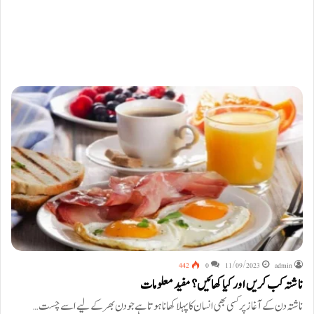
442
0
11/09/2023
admin
ناشتہ کب کریں اور کیا کھائیں؟ مفید معلومات
ناشتہ دن کے آغاز پر کسی بھی انسان کا پہلا کھانا ہوتا ہے جو دن بھر کے لیے اسے چست…