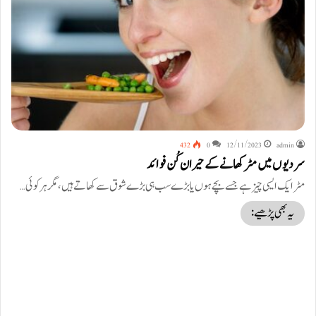
432
0
12/11/2023
admin
سردیوں میں مٹر کھانے کے حیران کُن فوائد
مٹر ایک ایسی چیز ہے جسے بچے ہوں یا بڑے سب ہی بڑے شوق سے کھاتے ہیں، مگر ہر کوئی…
یہ بھی پڑھیے: