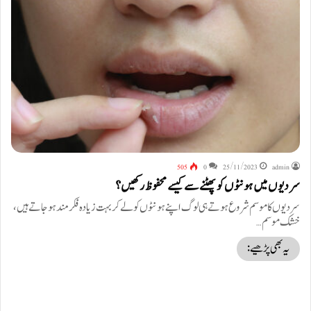
505
0
25/11/2023
admin
سردیوں میں ہونٹوں کو پھٹنے سے کیسے محفوظ رکھیں؟
سردیوں کا موسم شروع ہوتے ہی لوگ اپنے ہونٹوں کو لے کر بہت زیادہ فکر مند ہوجاتے ہیں،
خشک موسم…
یہ بھی پڑھیے: