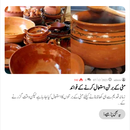
580
0
07/12/2023
admin
مٹی کے برتن استعمال کرنے کے فوائد
زمانہ قدیم سے ہی کھانا بنانے کیلئے مٹی کے برتنوں کا استعمال کیا جا رہا ہے لیکن وقت گزرنے
کے…
یہ بھی پڑھیے: