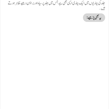
جِلد کی بیماریوں میں ایک بیماری ایسی بھی ہے جس میں جِلد پر سیاہ اور براؤن دھبے ظاہر ہوتے
ہیں…
یہ بھی پڑھیے: