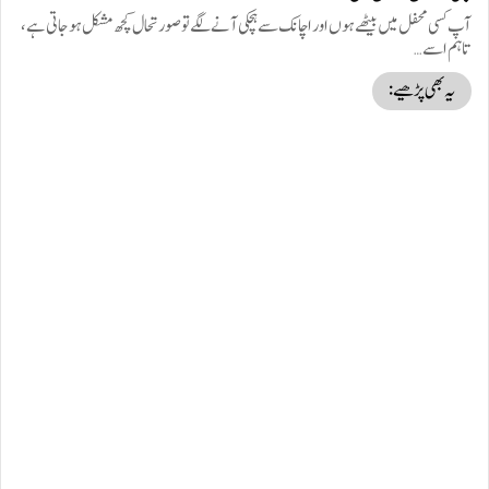
آپ کسی محفل میں بیٹھے ہوں اور اچانک سے ہچکی آنے لگے تو صورتحال کچھ مشکل ہوجاتی ہے،
تاہم اسے…
یہ بھی پڑھیے: