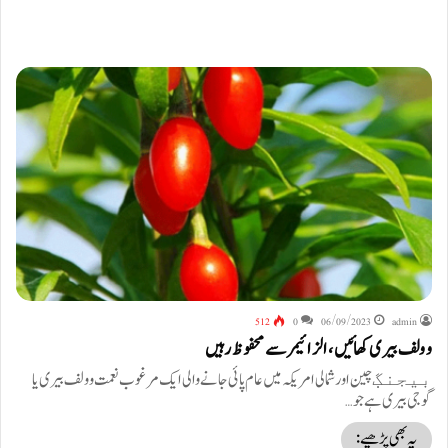
512
0
06/09/2023
admin
وولف بیری کھائیں، الزائیمر سے محفوظ رہیں
بیجنگٜ چین اور شمالی امریکہ میں عام پائی جانے والی ایک مرغوب نعمت وولف بیری یا
گوجی بیری ہے جو…
یہ بھی پڑھیے: