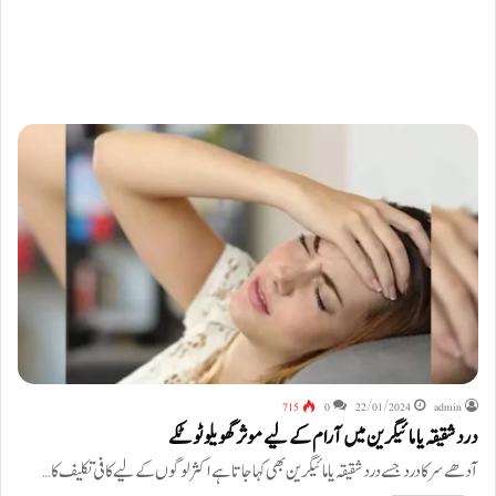
715
0
22/01/2024
admin
درد شقیقہ یا مائیگرین میں آرام کے لیے موثر گھویلو ٹوٹکے
آدھے سر کا درد جسے درد شقیقہ یا مائیگرین بھی کہا جاتا ہے اکثر لوگوں کے لیے کافی تکلیف کا…