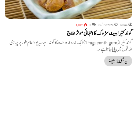
1,009
0
29/05/2024
admin
گوند کتیرا ہیٹ سڑوک کا انتہائی موثر علاج
گوند کتیرا (Tragacanth gum) ایک خاردار درخت کا گوند ہے،یہ پودا عام طور پر پہاڑی
علاقوں میں پایا جاتا ہے،…
یہ بھی پڑھیے: