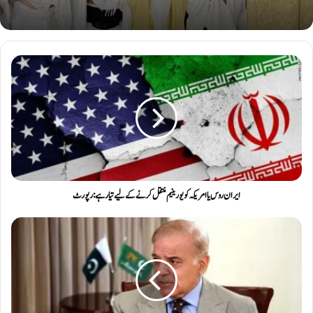
ایران روس یا امریکہ کو یورینیم منتقل کرنے کے لیے تیار ہے: رپورٹ