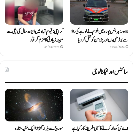
لاہور: ہربنس پورہ میں ملزم نے لوہے کی راڈ
کراچی: قیوم آباد میں ڈیڑھ سال کی بچی سے
سے بوڑھی ماں اور پڑوسن کو قتل کر دیا
مبینہ زیادتی کا ملزم گرفتار
05/08/2026
05/08/2026
سائنس اور ٹیکنالوجی
اے سی کو بند کرنے کا سہی طریقہ کار کیا ہے
سورج سے ہزار گنا بڑا ایک خفیہ ستارہ