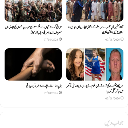
آزادکشمیر میں تیسرے مرحلے کے انتخابی شیڈول میں تبدیلی، 2
عراقی گروہ حوثیوں سے ملکر سعودی عرب پر حملوں کی تیاری میں
اضلاع کے الیکشن ملتوی
مصروف ہیں: امریکی میڈیا کا دعویٰ
07/08/2026
07/08/2026
امریکا: جھگڑے کی آواز آنے پر ملزم نے پڑوسی ماں اور بیٹی کو گھر
ہڑپہ: 12 سالہ بچے سے 3 افراد کی زیادتی
میں جا کر قتل کر دیا
07/08/2026
07/08/2026
جواب دیں