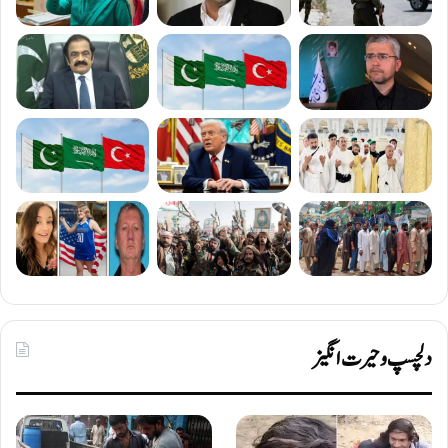
دلچسپ و حیرت انگیز