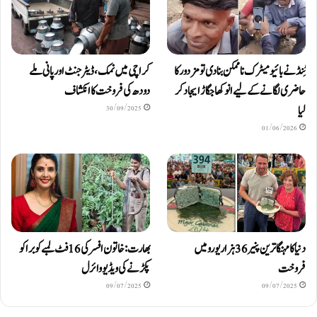
ٹِنڈ نے بائیومیٹرک ناممکن بنا دی تو مزدور کا
کراچی میں نمک، ڈیٹرجنٹ اور پانی ملے
حاضری لگانے کے لیے انوکھا جگاڑ ایجاد کر
دودھ کی فروخت کا انکشاف
لیا
30/09/2025
01/06/2026
دنیا کا مہنگا ترین پنیر 36 ہزار یورو میں
بھارت: خاتون افسر کی 16 فٹ لمبے کوبرا کو
فروخت
پکڑنے کی ویڈیو وائرل
09/07/2025
09/07/2025