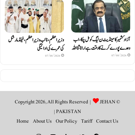
آزاد کشمیر کا مینڈیٹ ن لیگ کو مل چکا، اب
وزیرِاعظم، نائب وزیرِ اعظم، فیلڈ مارشل
وعدے پورے کرنے کا وقت ہے: رانا ثنا اللہ
کی عمرے کی ادائیگی
07/08/2026
07/08/2026
JEHAN
© Copyright 2026, All Rights Reserved |
|
PAKISTAN
Home
About Us
Our Policy
Tariff
Contact Us