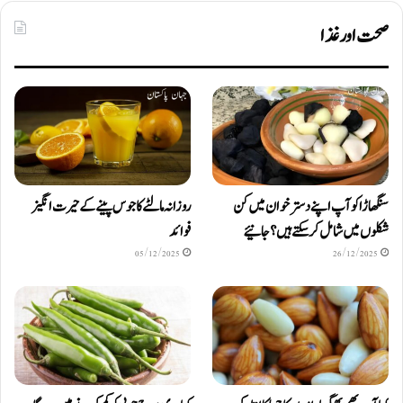
صحت اور غذا
سنگھاڑا کو آپ اپنے دستر خوان میں کن
روزانہ مالٹے کا جوس پینے کے حیرت انگیز
شکلوں میں شامل کرسکتے ہیں ؟ جانیئے
فوائد
05/12/2025
26/12/2025