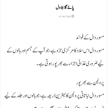
پائےگا: بلاول
07/08/2026
مسور دال کے فوائد
مسور دال اس سلاد کا مرکزی جزو ہے، جو آپ کے جسم اور بالوں کے
لیے ضروری غذائی اجزاء سے بھرپور ہوتی ہے۔
پروٹین سے بھرپور
مسور دال نباتاتی پروٹین کا بہترین ذریعہ ہے، جو بالوں اور جلد کے لیے