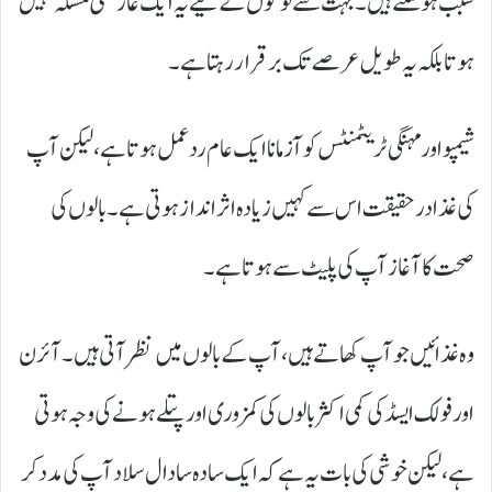
سبب ہو سکتے ہیں۔ بہت سے لوگوں کے لیے یہ ایک عارضی مسئلہ نہیں
ہوتا بلکہ یہ طویل عرصے تک برقرار رہتا ہے۔
شیمپو اور مہنگی ٹریٹمنٹس کو آزمانا ایک عام ردعمل ہوتا ہے، لیکن آپ
کی غذا درحقیقت اس سے کہیں زیادہ اثرانداز ہوتی ہے۔ بالوں کی
صحت کا آغاز آپ کی پلیٹ سے ہوتا ہے۔
وہ غذائیں جو آپ کھاتے ہیں، آپ کے بالوں میں نظر آتی ہیں۔ آئرن
اور فولک ایسڈ کی کمی اکثر بالوں کی کمزوری اور پتلے ہونے کی وجہ ہوتی
ہے، لیکن خوشی کی بات یہ ہے کہ ایک سادہ سا دال سلاد آپ کی مدد کر