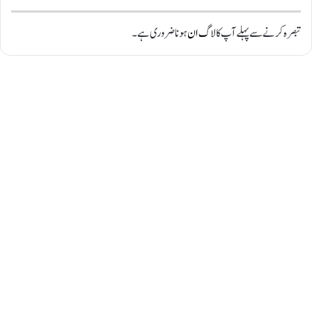
تبصرہ کرنے سے پہلے آپ کا
لاگ ان
ہونا ضروری ہے۔