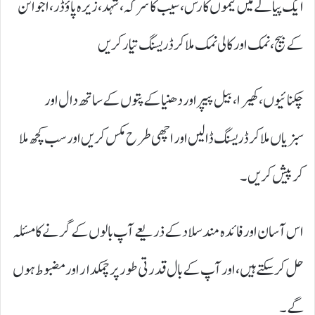
ایک پیالے میں لیموں کا رس، سیب کا سرکہ، شہد، زیرہ پاؤڈر، اجوائن
کے بیج، نمک اور کالی نمک ملا کر ڈریسنگ تیار کریں
چکنائیوں، کھیرا، بیل پیپر اور دھنیا کے پتوں کے ساتھ دال اور
سبزیاں ملا کر ڈریسنگ ڈالیں اور اچھی طرح مکس کریں اورسب کچھ ملا
کر پیش کریں۔
اس آسان اور فائدہ مند سلاد کے ذریعے آپ بالوں کے گرنے کا مسئلہ
حل کر سکتے ہیں، اور آپ کے بال قدرتی طور پر چمکدار اور مضبوط ہوں
گے۔