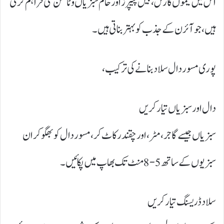
اس میں لیموں کا رس، بیل پیپرز اور خام سبزیاں وٹامن سی فراہم کرتی
ہیں، جو آئرن کے جذب کو بہتر بناتی ہیں۔
پوری مسور دال سلاد بنانے کی ترکیب،
دال اور سبزیاں تیار کریں
سبزیاں جیسے گاجر، مٹر، اور چقندر کاٹ کر، مسور دال کو بھگو کر ان
سبزیوں کے ساتھ 5-8 منٹ تک بھاپ میں پکائیں۔
سلاد ڈریسنگ تیار کریں