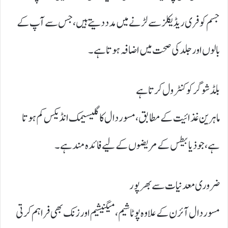
جسم کو فری ریڈیکلز سے لڑنے میں مدد دیتے ہیں، جس سے آپ کے
بالوں اور جلد کی صحت میں اضافہ ہوتا ہے۔
بلڈ شوگر کو کنٹرول کرتا ہے
ماہرین غذائیت کے مطابق، مسور دال کا گلیسیمک انڈیکس کم ہوتا
ہے، جو ذیابیطس کے مریضوں کے لیے فائدہ مند ہے۔
ضروری معدنیات سے بھرپور
مسور دال آئرن کے علاوہ پوٹاشیم، میگنیشیم اور زنک بھی فراہم کرتی