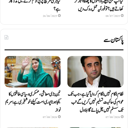
کیا آپ بھی بھیگے باداموں کا چھلکا اتار کر
کیا ہری مرچ چربی کو کم کرنے میں مددگار
کھاتے ہیں؟ تو فوراً یہ عمل روک دیں
ہے؟
26/06/2025
08/07/2025
پاکستان سے
نظام ناکام نہیں ناکام کروایاگیا ہے، جب تک
تین بڑی معاشی، عسکری و سیاسی طاقتوں کا
عوام کی حاکمیت تسلیم نہیں کریں گے تب
یکجا ہونا پوری امت کیلئے خوشخبری ہے: مریم
تک سسٹم نہیں چل پائےگا: بلاول
نواز
07/08/2026
07/08/2026