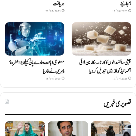
؟ جانیئے
دریافت
22/07/2025
13/08/2025
چینی سائنسدانوں کا کارنامہ، کاربن ڈائی
مصنوعی ذہانت ہمارے پانی کیلئے بڑا خطرہ؟
آکسائیڈ کو غذا میں تبدیل کردیا
ماہرین نے بتا دیا
18/07/2025
19/07/2025
تصویری خبریں