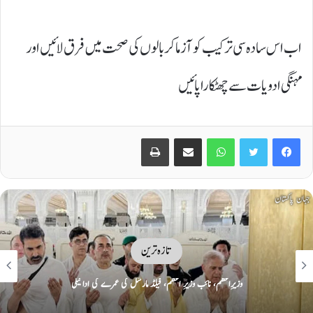
اب اس سادہ سی ترکیب کو آزما کر بالوں کی صحت میں فرق لائیں اور
مہنگی ادویات سے چھٹکارا پائیں
Print
Share via Email
WhatsApp
Twitter
Facebook
تازہ ترین
تین بڑی معاشی، عسکری و سیاسی طاقتوں کا یکجا ہونا پوری امت کیلئے خوشخبری ہے:
مریم نواز