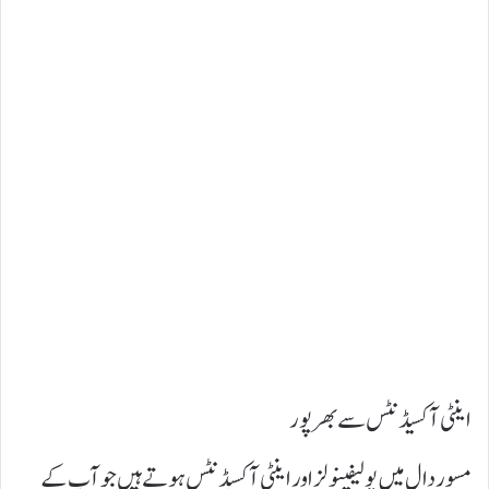
اینٹی آکسیڈنٹس سے بھرپور
مسور دال میں پولیفینولز اور اینٹی آکسیڈنٹس ہوتے ہیں جو آپ کے