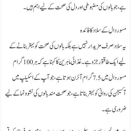
ہے، جو بالوں کی مضبوطی اور دل کی صحت کے لیے اہم ہیں۔
مسور دال کے سلاد کا فائدہ
یہ سلاد صرف مزیدار نہیں ہے بلکہ بالوں کی صحت کو بہتر بنانے کے
لیے ایک طاقتور جزو ہے۔ غذائی ماہرین کا کہنا ہے کہ ہر 100 گرام
مسور دال میں 7.5 گرام آئرن ہوتا ہے، جو آپ کے اسکیلپ میں
آکسیجن کی روانی کو بہتر بناتا ہے، جو صحت مند بالوں کی نشوونما کے لیے
ضروری ہے۔