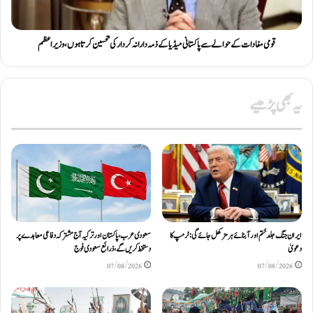
قومی مفادات کے حوالے سے پاکستانی میڈیا کے ذمہ دارانہ کردار کی تحسین کرتا ہوں، وزیر اعظم
یہ بھی پڑھیے
ایران جنگ جلد ختم اور آبنائے ہرمز کھل جائے گی: ٹرمپ کا
سعودی عرب، پاکستان اور ترکیہ آج مشترکہ دفاعی معاہدے پر
دعویٰ
دستخط کریں گے، ذرائع سعودی فوج
07/08/2026
07/08/2026