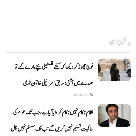
یہ بھی پڑھیے
فوج چھوڑ کر دیکھا کہ کتنے فلسطینی بچے مارے گئے تو
صدمے میں آگئی: سابق اسرائیلی خاتون فوجی
07/08/2026
نظام ناکام نہیں ناکام کروایاگیا ہے، جب تک عوام کی
حاکمیت تسلیم نہیں کریں گے تب تک سسٹم نہیں چل