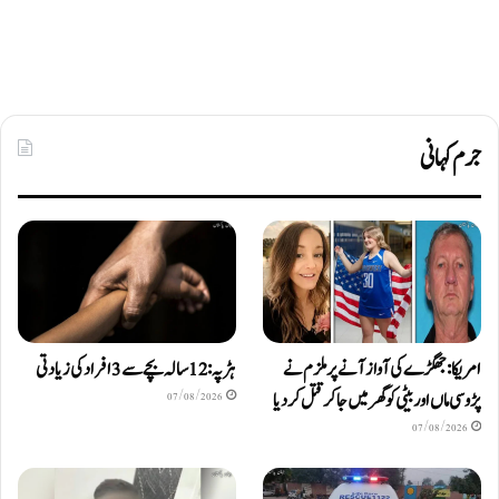
جرم کہانی
امریکا: جھگڑے کی آواز آنے پر ملزم نے
ہڑپہ: 12 سالہ بچے سے 3 افراد کی زیادتی
پڑوسی ماں اور بیٹی کو گھر میں جا کر قتل کر دیا
07/08/2026
07/08/2026