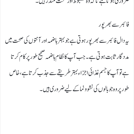
ضروری ہوتا ہے تاکہ وہ مضبوط اور صحت مند رہیں۔
فائبر سے بھرپور
یہ دال فائبر سے بھرپور ہوتی ہے جو بہتر ہاضمہ اور آنتوں کی صحت میں
مددگار ثابت ہوتی ہے۔ جب آپ کا نظام ہاضمہ صحیح طور پر کام کرتا
ہے تو آپ کا جسم غذائی اجزاء بہتر طریقے سے جذب کرتا ہے، خاص
طور پر وہ جو بالوں کی نشوونما کے لیے ضروری ہیں۔