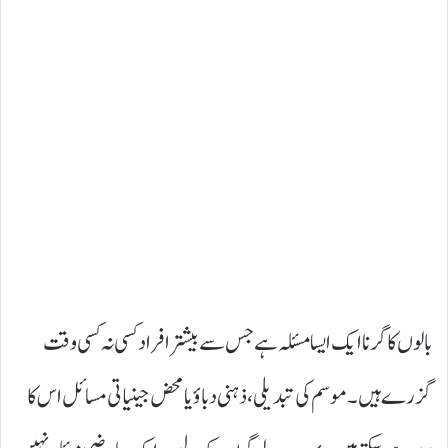
بالوں کا گرنا ایک ایسا مسئلہ ہے جس سے بیشتر افراد کسی نہ کسی وقت
گزرے ہیں۔ موسم کی تبدیلی، ذہنی دباؤ یا محض جینیاتی مسائل اس کا