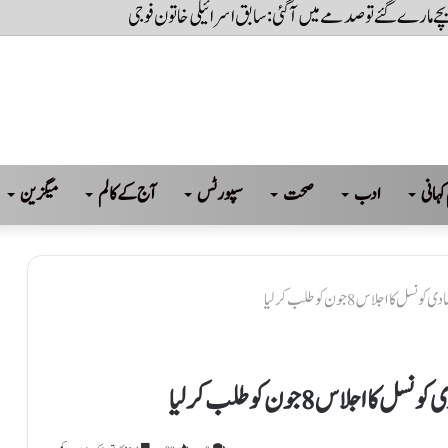
ہے، جب تک عوام کی حاکمیت تسلیم نہیں کریں گے تب تک سسٹم نہیں چل پائےگا: بلاول
کہانی
ادب
صحت
سپورٹس
آج کے کالم
میگزین
لاس 8 جون کو طلب کر لیا
س 8 جون کو طلب کر لیا