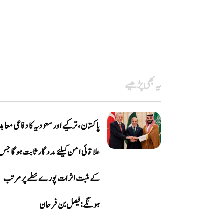
یہ بھی پڑھیے
پاکستان، ترکیے اور سعودیہ کا دفاعی معاہد
علاقائی امن کیلئے مددگار ثابت ہوگا جس
کے مثبت اثرات پورے خطے پر مرتب
ہونگے: فیصل بن فرحان