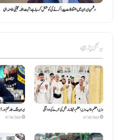
دشمن ایران میں اختلافات پیدا کرنے کی کوشش کر رہا ہے: آیت اللّٰہ مجتبیٰ خامنہ ای
یہ بھی پڑھیے
وزیرِاعظم، نائب وزیرِ اعظم، فیلڈ مارشل کی عمرے کی ادائیگی
ایران جنگ جلد ختم اور آ
07/08/2026
07/08/2026