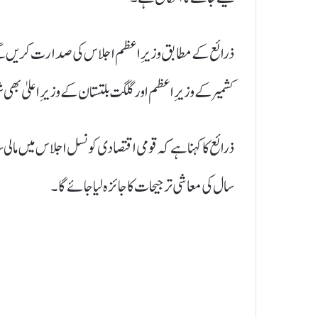
ذرائع کے مطابق وزیرِ اعظم اجلاس کی صدارت کریں گے
کشمیر کے وزیرِ اعظم اور گلگت بلتستان کے وزیرِ اعلیٰ 
سال کی معاشی ترجیحات کا جائزہ لیا جائے گا۔