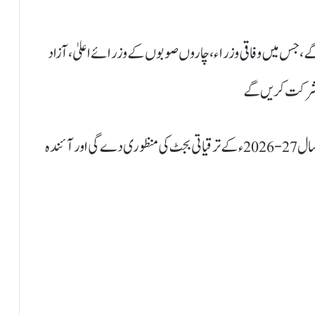
، جس میں وفاقی وزراء، چاروں صوبوں کے وزرائے اعلیٰ، آزاد
بھی شرکت کریں گے
ذرائع کا کہنا ہے کہ قومی اقتصادی کونسل اجلاس میں مالی سال 27-2026ء کے ترقیاتی بجٹ کی منظوری دے گی اور آئندہ