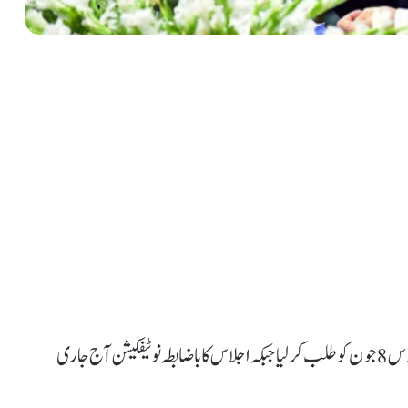
وزیرِ اعظم شہباز شریف نے قومی اقتصادی کونسل کا اجلاس 8 جون کو طلب کر لیا جبکہ اجلاس کا باضابطہ نوٹیفکیشن آج جاری