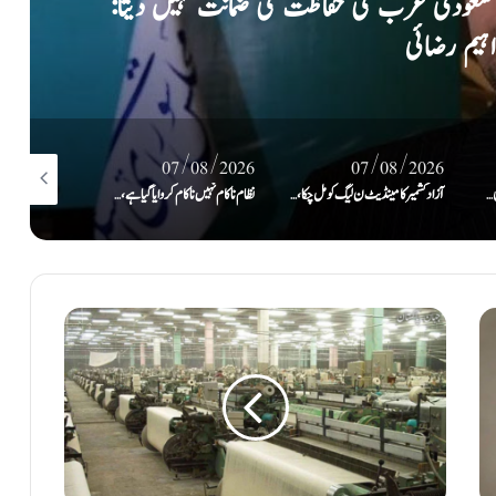
 سرزمین پر پاک، ترک سعودی دفاعی معاہدہ طے
/08/2026
07/08/2026
07/08/2026
آزاد کشمیر کا مینڈیٹ ن لیگ کو مل چکا، اب وعدے پورے کرنے کا وقت ہے: رانا ثنا اللہ
نظام ناکام نہیں ناکام کروایاگیا ہے، جب تک عوام کی حاکمیت تسلیم نہیں کریں گے تب تک سسٹم نہیں چل پائےگا: بلاول
تین بڑی معاشی، عسکری و سیاسی طاقتوں کا یکجا ہونا پوری امت کیلئے خوشخبری ہے: مریم نواز