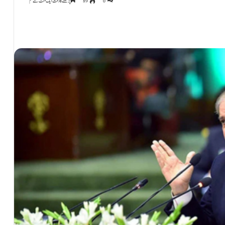
0
89
پڑھنے کا وقت ایک منٹ سے کم