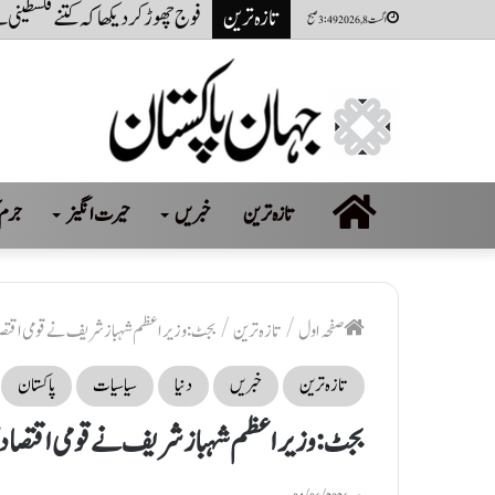
تازہ ترین
نظام ناکام نہیں ناکام کروایاگیا 
اگست 8, 2026 3:49 صبح
صفحہ
تازہ ترین
خبریں
حیرت انگیز
جرم 
اول
صفحہ اول
/
تازہ ترین
/
بجٹ: وزیراعظم شہبازشریف نے قومی اقتصادی کونسل کا اج
تازہ ترین
خبریں
دنیا
سیاسیات
پاکستان
بجٹ: وزیراعظم شہبازشریف نے قومی اقتصادی کونسل کا اجلا