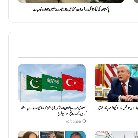
پاکستان کی ٹیکسٹائل برآمدات مئی میں 10 فیصد بڑھیں: ادارہ شماریات
بنائے ہرمز کھل جائے گی: ٹرمپ کا دعویٰ
سعودی عرب، پاکستان اور ترکیہ آج مشترکہ دفاعی معاہدے پر دستخط
کریں گے، ذرائع سعودی فوج
07/08/2026