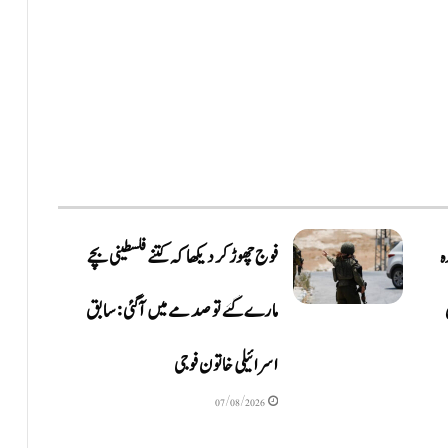
ہ
فوج چھوڑ کر دیکھا کہ کتنے فلسطینی بچے
مارے گئے تو صدمے میں آگئی: سابق
اسرائیلی خاتون فوجی
07/08/2026