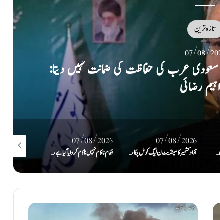
تازہ ترین
07/08/20
 سرزمین پر پاک، ترک سعودی دفاعی معاہدہ طے
/08/2026
07/08/2026
07/08/2026
آزاد کشمیر کا مینڈیٹ ن لیگ کو مل چکا، اب وعدے پورے کرنے کا وقت ہے: رانا ثنا اللہ
نظام ناکام نہیں ناکام کروایاگیا ہے، جب تک عوام کی حاکمیت تسلیم نہیں کریں گے تب تک سسٹم نہیں چل پائےگا: بلاول
تین بڑی معاشی، عسکری و سیاسی طاقتوں کا یکجا ہونا پوری امت کیلئے خوشخبری ہے: مریم نواز