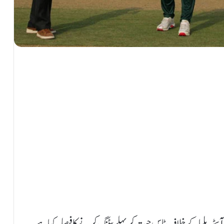
ریلیا کے خلاف ٹاس جیت کر پہلے بیٹنگ کرنے کا فیصلہ کیا ہے۔