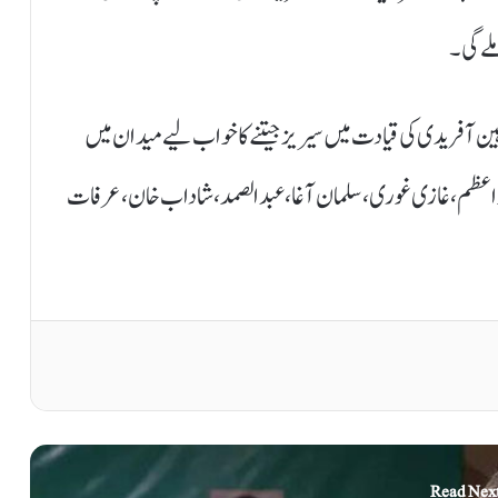
ملے گی۔
اہین آفریدی کی قیادت میں سیریز جیتنے کا خواب لیے میدان میں
ر اعظم، غازی غوری، سلمان آغا، عبدالصمد، شاداب خان، عرفات
Read Nex