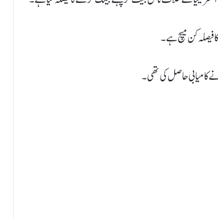
کا فیصلہ کن میچ ہے۔
 نے کامیابی حاصل کی تھی۔