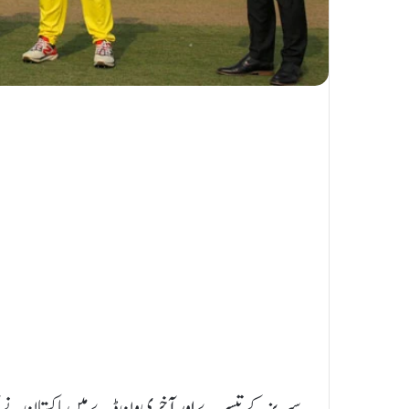
سیریز کے تیسرے اور آخری ون ڈے میں پاکستان نے آسٹ