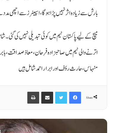
بارش سے زیادہ اثر نہیں پڑا ہوگا، اسپینرز سے اچھی مدد 
میچ کے لیے پاکستان ٹیم میں کوئی تبدیلی نہیں کی گئی۔ ش
اترنے والی ٹیم میں صاحبزادہ فرحان، معاذ صداقت، باب
منہاس، حارث رؤف اور ابرار احمد شامل ہیں
Print
Share via Email
Twitter
Facebook
Share
t