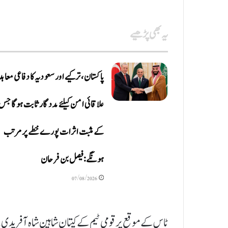
یہ بھی پڑھیے
پاکستان، ترکیے اور سعودیہ کا دفاعی معاہد
علاقائی امن کیلئے مددگار ثابت ہوگا جس
کے مثبت اثرات پورے خطے پر مرتب
ہونگے: فیصل بن فرحان
07/08/2026
ٹاس کے موقع پر قومی ٹیم کے کپتان شاہین شاہ آفریدی 