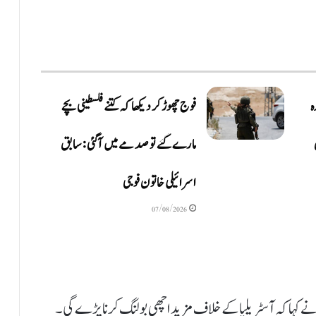
ہ
فوج چھوڑ کر دیکھا کہ کتنے فلسطینی بچے
مارے گئے تو صدمے میں آگئی: سابق
اسرائیلی خاتون فوجی
07/08/2026
نے کہا کہ آسٹریلیا کے خلاف مزید اچھی بولنگ کرنا پڑے گی۔