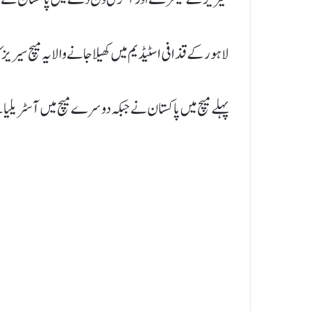
لاہور کے قذافی اسٹیڈیم میں کھیلا جانے والا یہ میچ سیریز 
پہلے میچ میں پاکستان نے جبکہ دوسرے میچ میں آسٹریلیا