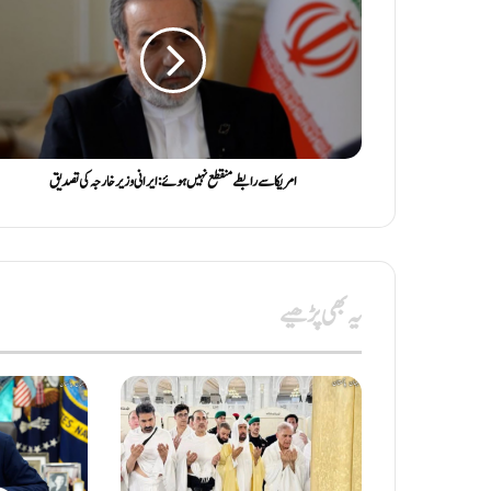
امریکا سے رابطےمنقطع نہیں ہوئے: ایرانی وزیر خارجہ کی تصدیق
یہ بھی پڑھیے