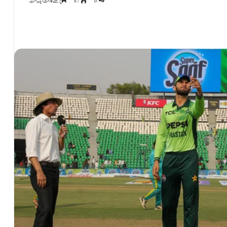
0
87
پڑھنے کا وقت ایک منٹ