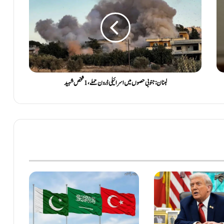
لبنان: جنوبی حصوں میں اسرائیلی ڈرون حملے، 1 شخص شہید