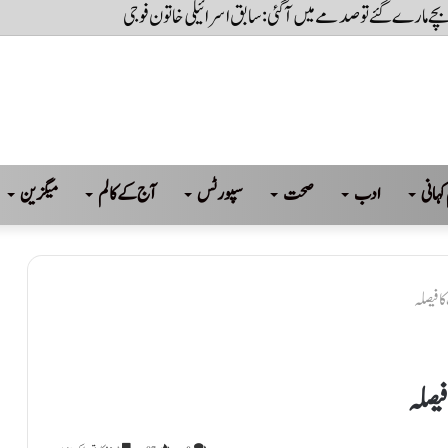
 ہے، جب تک عوام کی حاکمیت تسلیم نہیں کریں گے تب تک سسٹم نہیں چل پائےگا: بلاو
کہانی
ادب
صحت
سپورٹس
آج کے کالم
میگزین
ا فیصلہ
فیصلہ