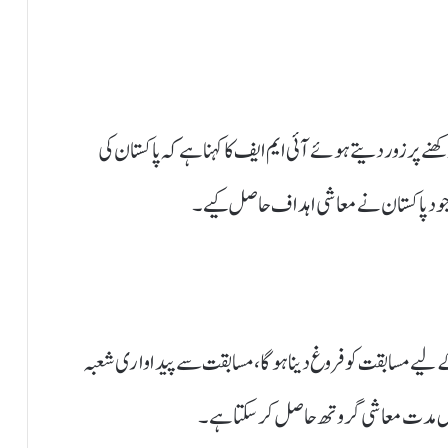
 پر زور دیتے ہوئے آئی ایم ایف کا کہنا ہے کہ پاکستان کی
وجود پاکستان نے معاشی اہداف حاصل کیے۔
ے لیے مسابقت کو فروغ دینا ہو گا، مسابقت سے پیداواری شعبہ
ل مدت معاشی گروتھ حاصل کر سکتا ہے۔