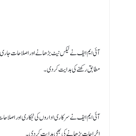
آئی ایم ایف نے ٹیکس نیٹ بڑھانے اور اصلاحات جاری رک
مطابق رکھنے کی ہدایت کر دی۔
آئی ایم ایف نے سرکاری اداروں کی نجکاری اور اصلاحات ت
اخراجات بڑھانے کی بھی ہدایت کر دی۔