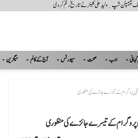
کہانی
ادب
صحت
سپورٹس
آج کے کالم
میگزین
ے معاشی پروگرام کے تیسرے جائزے کی منظوری
معاشی پروگرام کے تیسرے جائزے کی منظوری