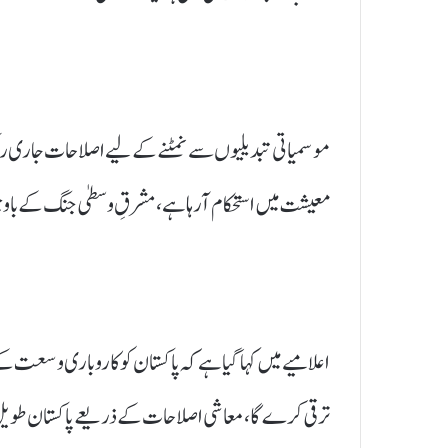
موسمیاتی تبدیلیوں سے نمٹنے کے لیے اصلاحات جاری رکھنے
معیشت میں استحکام آرہا ہے، مشرقِ وسطیٰ جنگ کے با
اعلامیے میں کہا گیا ہے کہ پاکستان کو کاروباری وسعت ک
ترقی کرے گا، معاشی اصلاحات کے ذریعے پاکستان طوی