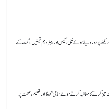
ھنے پر زور دیتے ہوئے بجلی، گیس اور پیٹرولیم قیمتیں لاگت کے
یز کرنے کا مطالبہ کرتے ہوئے سماجی تحفظ اور تعلیم و صحت پر