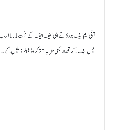
آئی ایم ا
ایس ایف کے تحت بھی مزید 22 کروڑ ڈالرز ملیں گے۔