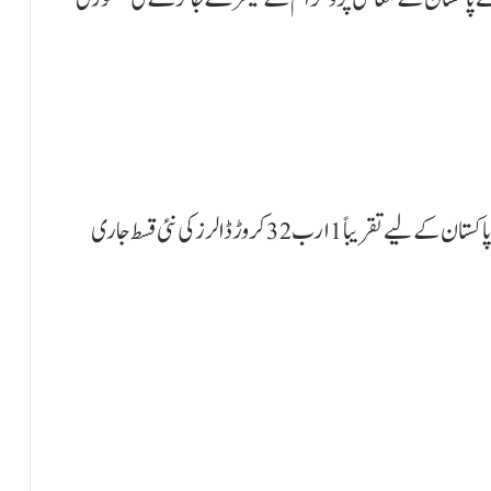
آئی ایم ایف ایگزیکٹیو بورڈ کے اعلامیے میں کہا گیا ہے کہ پاکستان کے لیے تقریباً 1 ارب 32 کروڑ ڈالرز کی نئی قسط جاری