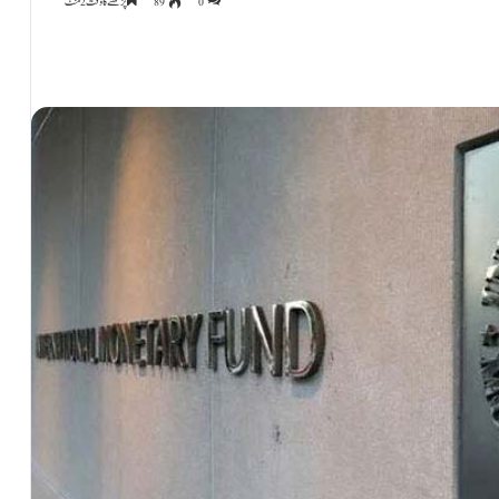
0
89
پڑھنے کا وقت 2 منٹ