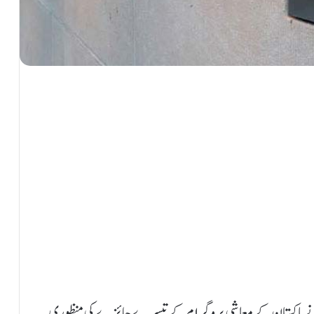
بورڈ نے پاکستان کے معاشی پروگرام کے تیسرے جائزے کی منظوری