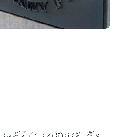
انٹرنیشنل مانیٹری فنڈ (آئی ایم ایف) کے ایگزیکٹیو 