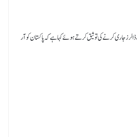
یف بورڈ نے ای ایف ایف کے تحت 1.1 ارب ڈالرز جاری کرنے کی توثیق کرتے ہوئے کہا ہے کہ پاکستان کو آر