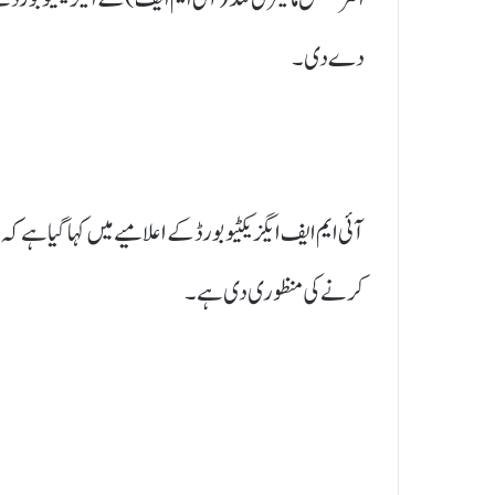
دے دی۔
کرنے کی منظوری دی ہے۔