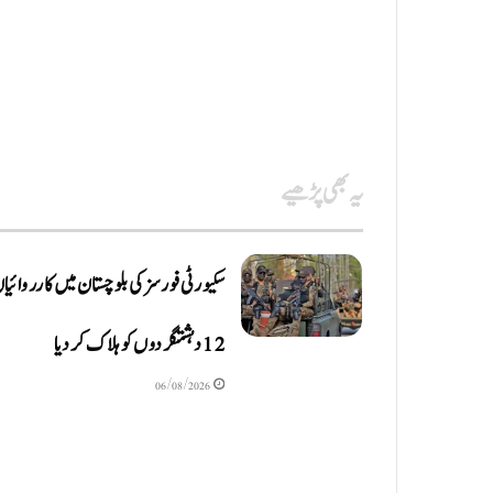
یہ بھی پڑھیے
سکیورٹی فورسز کی بلوچستان میں کارروائیا
12 دہشتگردوں کو ہلاک کردیا
06/08/2026