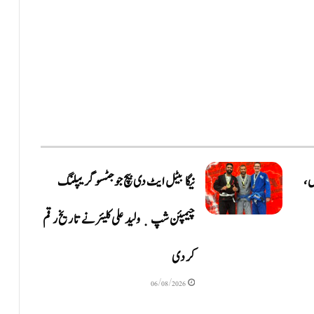
ں،
نیگا بیٹل ایٹ دی بیچ جوجٹسو گریپلنگ
چیمپئن شپ ٜ ولید علی کلیئر نے تاریخ رقم
کر دی
06/08/2026