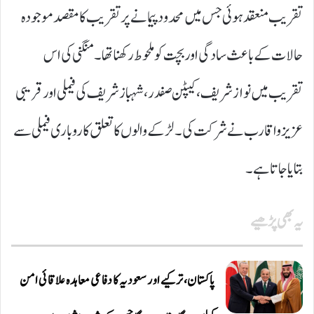
تقریب منعقد ہوئی جس میں محدود پیمانے پر تقریب کا مقصد موجودہ
حالات کے باعث سادگی اور بچت کو ملحوط رکھنا تھا ۔منگنی کی اس
تقریب میں نواز شریف، کیپٹن صفدر، شہباز شریف کی فیملی اور قریبی
عزیز واقارب نے شرکت کی ۔ لڑکے والوں کا تعلق کاروباری فیملی سے
بتایا جاتا ہے ۔
یہ بھی پڑھیے
پاکستان، ترکیے اور سعودیہ کا دفاعی معاہدہ علاقائی امن