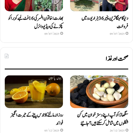
دنیا کا مہنگا ترین پنیر 36 ہزار یورو میں
بھارت: خاتون افسر کی 16 فٹ لمبے کوبرا کو
فروخت
پکڑنے کی ویڈیو وائرل
09/07/2025
09/07/2025
صحت اور غذا
سنگھاڑا کو آپ اپنے دستر خوان میں کن
روزانہ مالٹے کا جوس پینے کے حیرت انگیز
شکلوں میں شامل کرسکتے ہیں ؟ جانیئے
فوائد
05/12/2025
26/12/2025