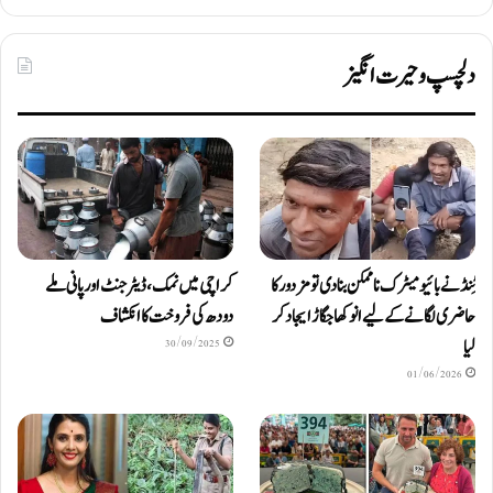
دلچسپ و حیرت انگیز
ٹِنڈ نے بائیومیٹرک ناممکن بنا دی تو مزدور کا
کراچی میں نمک، ڈیٹرجنٹ اور پانی ملے
حاضری لگانے کے لیے انوکھا جگاڑ ایجاد کر
دودھ کی فروخت کا انکشاف
لیا
30/09/2025
01/06/2026