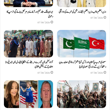
وزیرِاعظم، نائب وزیرِ اعظم، فیلڈ مارشل کی عمرے کی ادائیگی
ایران جنگ جلد ختم اور آبنائے ہرمز کھل جائے گی: ٹرمپ کا
دعویٰ
07/08/2026
07/08/2026
سعودی عرب، پاکستان اور ترکیہ آج مشترکہ دفاعی معاہدے پر
آزادکشمیر میں تیسرے مرحلے کے انتخابی شیڈول میں تبدیلی، 2
دستخط کریں گے، ذرائع سعودی فوج
اضلاع کے الیکشن ملتوی
07/08/2026
07/08/2026