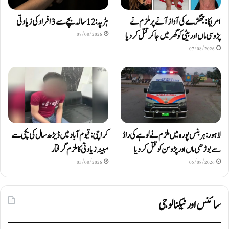
امریکا: جھگڑے کی آواز آنے پر ملزم نے
ہڑپہ: 12 سالہ بچے سے 3 افراد کی زیادتی
پڑوسی ماں اور بیٹی کو گھر میں جا کر قتل کر دیا
07/08/2026
07/08/2026
لاہور: ہربنس پورہ میں ملزم نے لوہے کی راڈ
کراچی: قیوم آباد میں ڈیڑھ سال کی بچی سے
سے بوڑھی ماں اور پڑوسن کو قتل کر دیا
مبینہ زیادتی کا ملزم گرفتار
05/08/2026
05/08/2026
سائنس اور ٹیکنالوجی