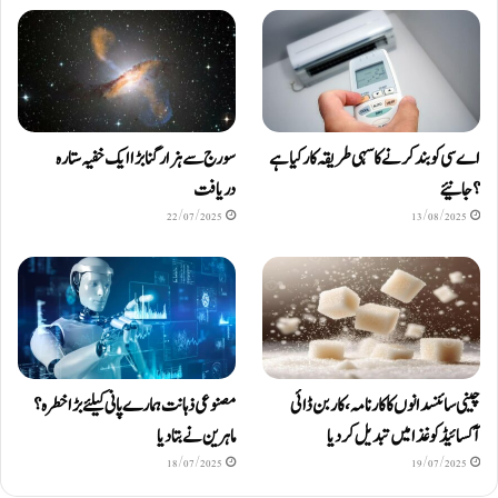
اے سی کو بند کرنے کا سہی طریقہ کار کیا ہے
سورج سے ہزار گنا بڑا ایک خفیہ ستارہ
؟ جانیئے
دریافت
22/07/2025
13/08/2025
چینی سائنسدانوں کا کارنامہ، کاربن ڈائی
مصنوعی ذہانت ہمارے پانی کیلئے بڑا خطرہ؟
آکسائیڈ کو غذا میں تبدیل کردیا
ماہرین نے بتا دیا
18/07/2025
19/07/2025