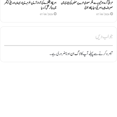
عراقی گروہ حوثیوں سے ملکر سعودی عرب پر حملوں کی تیاری میں
امریکا: جھگڑے کی آواز آنے پر ملزم نے پڑوسی ماں اور بیٹی کو گھر
مصروف ہیں: امریکی میڈیا کا دعویٰ
میں جا کر قتل کر دیا
07/08/2026
07/08/2026
جواب دیں
تبصرہ کرنے سے پہلے آپ کا
لاگ ان
ہونا ضروری ہے۔