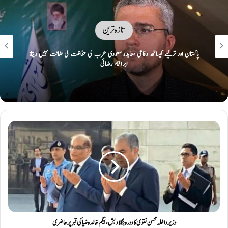
تازہ ترین
ایک پر حملہ سب پر حملہ تصور: مکہ کی سرزمین پر پاک، ترک سعودی دفاعی معاہدہ
طے
وزیر داخلہ محسن نقوی کا دورہ بنگلا دیش، بیگم خالدہ ضیا کی قبر پر حاضری