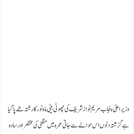
وزیر اعلیٰ پنجاب مریم نوازشریف کی چھوٹی بیٹی ماہ نور کا رشتہ طے پا گیا
ہے گزشتہ دنوں اس حوالے سے جاتی عمرہ میں منگنی کی مختصر اور سادہ