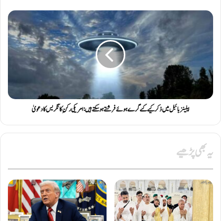
ایلینز بائبل میں ذکر کیے گئے گرے ہوئے فرشتے ہو سکتے ہیں: امریکی رکنِ کانگریس کا دعویٰ
یہ بھی پڑھیے