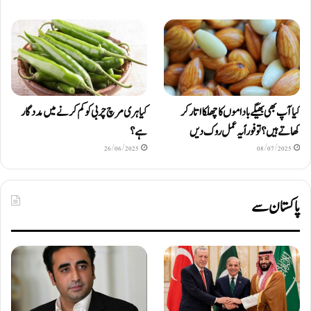
کیا آپ بھی بھیگے باداموں کا چھلکا اتار کر
کیا ہری مرچ چربی کو کم کرنے میں مددگار
کھاتے ہیں؟ تو فوراً یہ عمل روک دیں
ہے؟
26/06/2025
08/07/2025
پاکستان سے