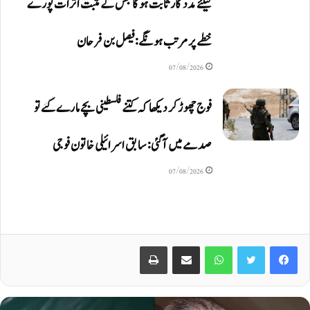
کیلئے مددگار ثابت ہوگا جس کے مثبت اثرات پورے
خطے پر مرتب ہونگے: فیصل بن فرحان
07/08/2026
فوج چھوڑ کر دیکھا کہ کتنے فلسطینی بچے مارے گئے تو
صدمے میں آگئی: سابق اسرائیلی خاتون فوجی
07/08/2026
Print
Share via Email
WhatsApp
Twitter
Facebook