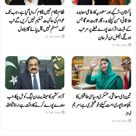
پاکستان، ترکیے اور سعودیہ کا دفاعی معاہدہ
نظام ناکام نہیں ناکام کروایاگیا ہے، جب تک
علاقائی امن کیلئے مددگار ثابت ہوگا جس
عوام کی حاکمیت تسلیم نہیں کریں گے تب
کے مثبت اثرات پورے خطے پر مرتب
تک سسٹم نہیں چل پائےگا: بلاول
ہونگے: فیصل بن فرحان
07/08/2026
07/08/2026
آزاد کشمیر کا مینڈیٹ ن لیگ کو مل چکا، اب
تین بڑی معاشی، عسکری و سیاسی طاقتوں کا
وعدے پورے کرنے کا وقت ہے: رانا ثنا اللہ
یکجا ہونا پوری امت کیلئے خوشخبری ہے: مریم
نواز
07/08/2026
07/08/2026