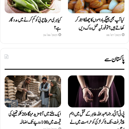
کیا آپ بھی بھیگے باداموں کا چھلکا اتار کر
کیا ہری مرچ چربی کو کم کرنے میں مددگار
کھاتے ہیں؟ تو فوراً یہ عمل روک دیں
ہے؟
26/06/2025
08/07/2025
پاکستان سے
پی ٹی آئی رہنما عبداللہ طاہر کے قتل میں اہم
ایک ہفتے میں آٹا مزید مہنگا، 20 کلو تھیلے کی
پیشرفت، ٹک ٹاکر لڑکی کو حراست میں لے
قیمت میں 100 روپے تک اضافہ