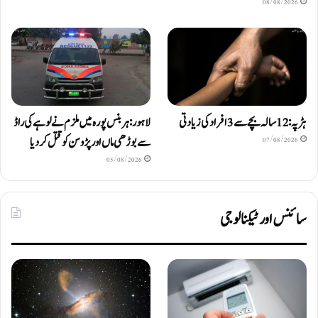
08/08/2026
ہڑپہ: 12 سالہ بچے سے 3 افراد کی زیادتی
لاہور: ہربنس پورہ میں ملزم نے لوہے کی راڈ
سے بوڑھی ماں اور پڑوسن کو قتل کر دیا
07/08/2026
05/08/2026
سائنس اور ٹیکنالوجی