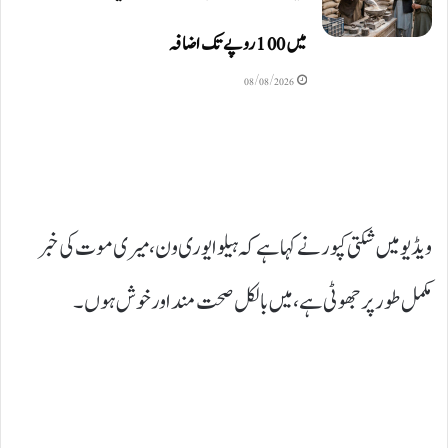
میں 100 روپے تک اضافہ
08/08/2026
ویڈیو میں شکتی کپور نے کہا ہے کہ ہیلو ایوری ون، میری موت کی خبر
مکمل طور پر جھوٹی ہے، میں بالکل صحت مند اور خوش ہوں۔