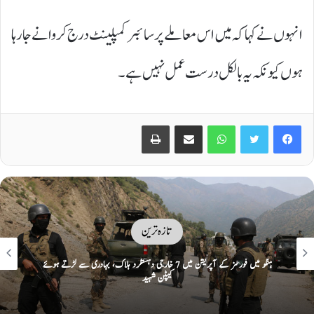
انہوں نے کہا کہ میں اس معاملے پر سائبر کمپلینٹ درج کروانے جا رہا
ہوں کیونکہ یہ بالکل درست عمل نہیں ہے۔
Print
Share via Email
WhatsApp
Twitter
Facebook
تازہ ترین
ہنگو میں فورسز کے آپریشن میں 7 خارجی دہشتگرد ہلاک، بہادری سے لڑتے ہوئے
کیپٹن شہید