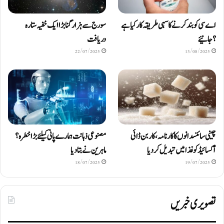
اے سی کو بند کرنے کا سہی طریقہ کار کیا ہے
سورج سے ہزار گنا بڑا ایک خفیہ ستارہ
؟ جانیئے
دریافت
22/07/2025
13/08/2025
چینی سائنسدانوں کا کارنامہ، کاربن ڈائی
مصنوعی ذہانت ہمارے پانی کیلئے بڑا خطرہ؟
آکسائیڈ کو غذا میں تبدیل کردیا
ماہرین نے بتا دیا
18/07/2025
19/07/2025
تصویری خبریں