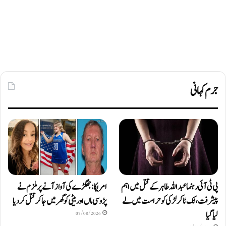
جرم کہانی
پی ٹی آئی رہنما عبداللہ طاہر کے قتل میں اہم
امریکا: جھگڑے کی آواز آنے پر ملزم نے
پیشرفت، ٹک ٹاکر لڑکی کو حراست میں لے
پڑوسی ماں اور بیٹی کو گھر میں جا کر قتل کر دیا
لیا گیا
07/08/2026