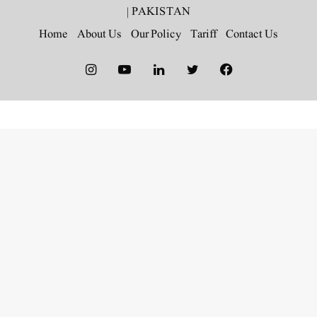
|
PAKISTAN
Home
About Us
Our Policy
Tariff
Contact Us
Instagram
YouTube
LinkedIn
Twitter
Facebook