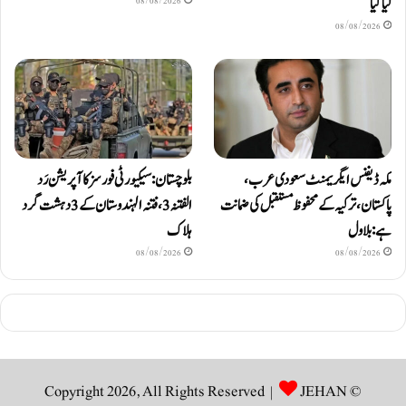
لیا گیا
08/08/2026
08/08/2026
مکہ ڈیفنس ایگریمنٹ سعودی عرب،
بلوچستان: سیکیورٹی فورسز کا آپریشن رَد
پاکستان، ترکیہ کے محفوظ مستقبل کی ضمانت
الفتنہ 3، فتنہ الہندوستان کے 3 دہشت گرد
ہے: بلاول
ہلاک
08/08/2026
08/08/2026
JEHAN
© Copyright 2026, All Rights Reserved |