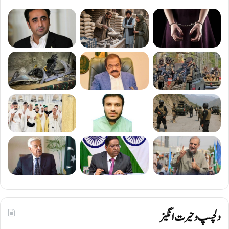
دلچسپ و حیرت انگیز