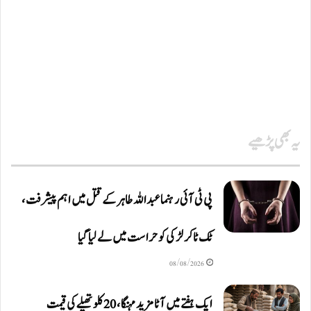
یہ بھی پڑھیے
پی ٹی آئی رہنما عبداللہ طاہر کے قتل میں اہم پیشرفت،
ٹک ٹاکر لڑکی کو حراست میں لے لیا گیا
08/08/2026
ایک ہفتے میں آٹا مزید مہنگا، 20 کلو تھیلے کی قیمت