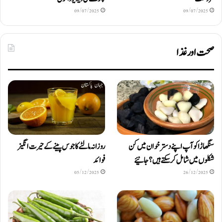
09/07/2025
09/07/2025
صحت اور غذا
سنگھاڑا کو آپ اپنے دستر خوان میں کن
روزانہ مالٹے کا جوس پینے کے حیرت انگیز
شکلوں میں شامل کرسکتے ہیں ؟ جانیئے
فوائد
05/12/2025
26/12/2025