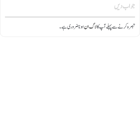
جواب دیں
تبصرہ کرنے سے پہلے آپ کا
لاگ ان
ہونا ضروری ہے۔