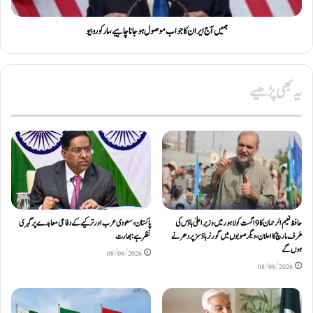
ہمیں آج ایران کا جواب موصول ہوجانا چاہیے، مارکو روبیو
یہ بھی پڑھیے
حافظ نعیم الرحمان کا 9 اگست کو لاہور میں وزیر اعلیٰ ہاؤس کی
پاکستان، سعودی عرب اور ترکیے کے دفاعی معاہدے پر گہری
طرف مارچ کا اعلان، دیگر صوبوں میں گورنر ہاؤسز پر دھرنے
نظر ہے: بھارت
ہوں گے
08/08/2026
08/08/2026