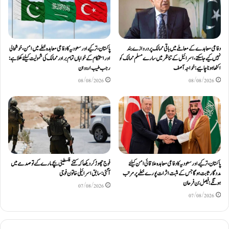
دفاعی معاہدےکے معاملے میں باقی ممالک پر دروازے بند
پاکستان، ترکیے اور سعودیہ کا دفاعی معاہدہ خطے میں امن، خوشحالی
نہیں کیے جاسکتے، اسرائیل کے تناظر میں سارے مسلم ممالک کو
اور استحکام کے خواہاں تمام برادر ممالک کی شمولیت کیلئےکھلا ہے:
اکٹھا ہونا چاہیے: خواجہ آصف
رجب طیب اردوان
08/08/2026
08/08/2026
پاکستان، ترکیے اور سعودیہ کا دفاعی معاہدہ علاقائی امن کیلئے
فوج چھوڑ کر دیکھا کہ کتنے فلسطینی بچے مارے گئے تو صدمے میں
مددگار ثابت ہوگا جس کے مثبت اثرات پورے خطے پر مرتب
آگئی: سابق اسرائیلی خاتون فوجی
ہونگے: فیصل بن فرحان
07/08/2026
07/08/2026