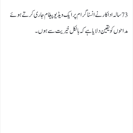
73 سالہ اداکار نے انسٹاگرام پر ایک ویڈیو پیغام جاری کرتے ہوئے
مداحوں کو یقین دلایا ہے کہ بالکل خیریت سے ہوں۔