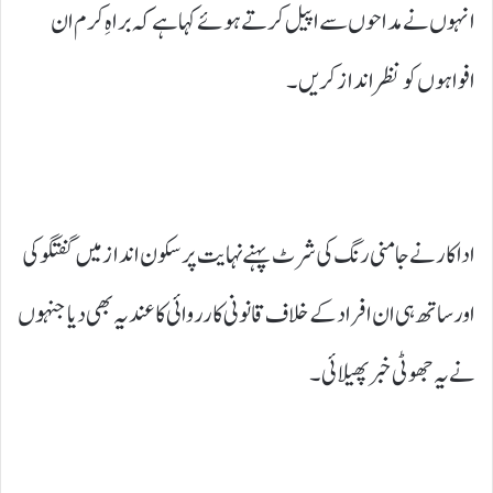
انہوں نے مداحوں سے اپیل کرتے ہوئے کہا ہے کہ براہِ کرم ان
افواہوں کو نظر انداز کریں۔
اداکار نے جامنی رنگ کی شرٹ پہنے نہایت پرسکون انداز میں گفتگو کی
اور ساتھ ہی ان افراد کے خلاف قانونی کارروائی کا عندیہ بھی دیا جنہوں
نے یہ جھوٹی خبر پھیلائی۔