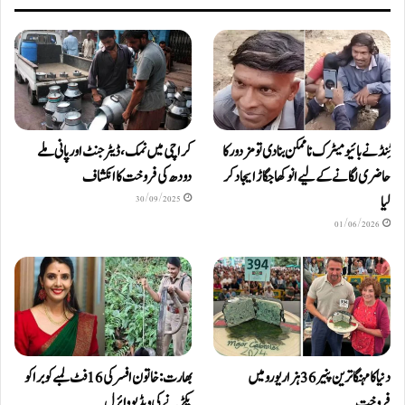
ٹِنڈ نے بائیومیٹرک ناممکن بنا دی تو مزدور کا
کراچی میں نمک، ڈیٹرجنٹ اور پانی ملے
حاضری لگانے کے لیے انوکھا جگاڑ ایجاد کر
دودھ کی فروخت کا انکشاف
لیا
30/09/2025
01/06/2026
دنیا کا مہنگا ترین پنیر 36 ہزار یورو میں
بھارت: خاتون افسر کی 16 فٹ لمبے کوبرا کو
فروخت
پکڑنے کی ویڈیو وائرل