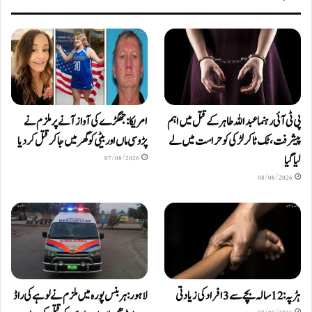
پی ٹی آئی رہنما عبداللہ طاہر کے قتل میں اہم
امریکا: جھگڑے کی آواز آنے پر ملزم نے
پیشرفت، ٹک ٹاکر لڑکی کو حراست میں لے
پڑوسی ماں اور بیٹی کو گھر میں جا کر قتل کر دیا
لیا گیا
07/08/2026
08/08/2026
ہڑپہ: 12 سالہ بچے سے 3 افراد کی زیادتی
لاہور: ہربنس پورہ میں ملزم نے لوہے کی راڈ