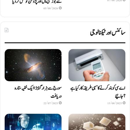
سے بوڑھی ماں اور پڑوسن کو قتل کر دیا
07/08/2026
05/08/2026
سائنس اور ٹیکنالوجی
اے سی کو بند کرنے کا سہی طریقہ کار کیا ہے
سورج سے ہزار گنا بڑا ایک خفیہ ستارہ
؟ جانیئے
دریافت
22/07/2025
13/08/2025