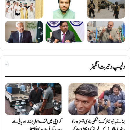
دلچسپ و حیرت انگیز
ٹِنڈ نے بائیومیٹرک ناممکن بنا دی تو مزدور کا
کراچی میں نمک، ڈیٹرجنٹ اور پانی ملے