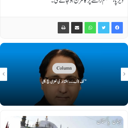
دیرپا، مستحکم راستے پر گامزن ہوجائے گی۔
Print
Share via Email
WhatsApp
Twitter
Facebook
Column
’’ ٹک ٹاک۔۔۔ اقتدار کی گھڑی بج چکی