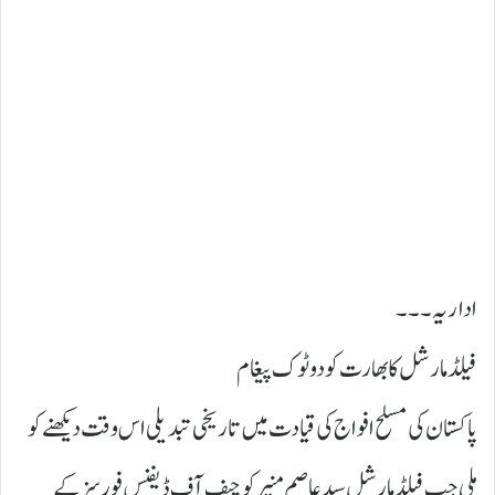
اداریہ۔۔۔
فیلڈ مارشل کا بھارت کو دوٹوک پیغام
پاکستان کی مسلح افواج کی قیادت میں تاریخی تبدیلی اس وقت دیکھنے کو
ملی جب فیلڈ مارشل سید عاصم منیر کو چیف آف ڈیفنس فورسز کے