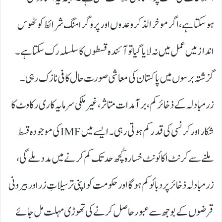
ہوسکتا ہے، اگر موخر الذکر وعدوں اور پروگرامنگ شرائط کو ٹھوس
انداز میں عمل میں نہ لایا گیا تو آئندہ قسطوں کا سلسلہ رک سکتا ہے۔
گزشتہ برسوں میں پاکستان کی معاشی صورت حال کافی نازک رہی۔
زرمبادلہ کے ذخائر کم، برآمدات متاثر، غیر ملکی سرمایہ کاری رکاوٹ کا
شکار اور کرنسی کی قدر کم ہوتی رہی۔ ایسے میں IMFکی موجودہ قسط
ملنے سے کرنٹ اکائونٹ خسارہ کُچھ حد تک کم کرنے میں مدد ملے گی،
زرمبادلہ ذخائر پر دبائو کم ہوگا اور حکومت کو اپنی ترسیلاتِ زر اور بیرونی
قرضوں کے بوجھ سے عبور حاصل کرنے کی تھوڑی مہلت مل جائے