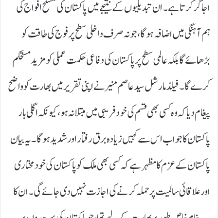
اجاگر کرتا ہے۔ ان تبدیلیوں کے نتیجے میں پاکستان کی مسلح افواج کی
ہم آہنگی میں اضافہ ہوگا، جو نہ صرف داخلی سطح پر فوج کی طاقت کو
بڑھائے گا بلکہ عالمی سطح پر پاکستان کی دفاعی حکمت عملی کو مزید مستحکم
کرے گا۔ فیلڈ مارشل سید عاصم منیر نے اپنی تقریر میں بھارت کو واضح
پیغام دیا کہ وہ کسی بھی قسم کی خودفریبی میں مبتلا نہ ہو، کیونکہ اگلی بار
پاکستان کا جواب اس سے کہیں زیادہ برق رفتار اور شدید ہوگا۔ یہ بیان
پاکستان کے عزم کا مظہر ہے کہ کسی بھی ملک کو پاکستان کی خودمختاری
اور علاقائی سالمیت پر حملہ کرنے کی اجازت نہیں دی جائے گی۔ ان کا
یہ پیغام خاص طور پر بھارت کے لیے تھا، جو پاکستان کی سرحدوں پر