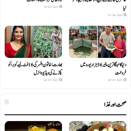
حاضری لگانے کے لیے انوکھا جگاڑ ایجاد کر
دودھ کی فروخت کا انکشاف
لیا
30/09/2025
01/06/2026
دنیا کا مہنگا ترین پنیر 36 ہزار یورو میں
بھارت: خاتون افسر کی 16 فٹ لمبے کوبرا کو
فروخت
پکڑنے کی ویڈیو وائرل
09/07/2025
09/07/2025
صحت اور غذا