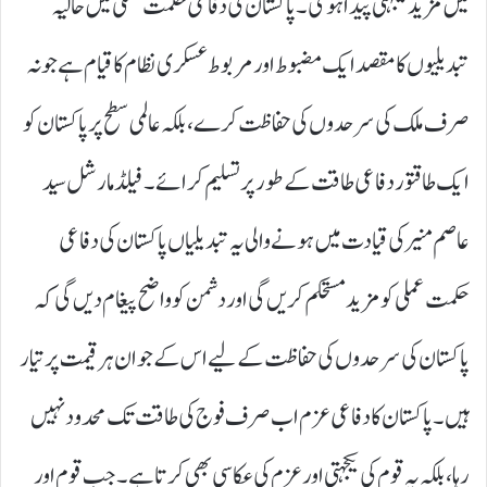
میں مزید یکجہتی پیدا ہوگی۔ پاکستان کی دفاعی حکمت عملی میں حالیہ
تبدیلیوں کا مقصد ایک مضبوط اور مربوط عسکری نظام کا قیام ہے جو نہ
صرف ملک کی سرحدوں کی حفاظت کرے، بلکہ عالمی سطح پر پاکستان کو
ایک طاقتور دفاعی طاقت کے طور پر تسلیم کرائے۔ فیلڈ مارشل سید
عاصم منیر کی قیادت میں ہونے والی یہ تبدیلیاں پاکستان کی دفاعی
حکمت عملی کو مزید مستحکم کریں گی اور دشمن کو واضح پیغام دیں گی کہ
پاکستان کی سرحدوں کی حفاظت کے لیے اس کے جوان ہر قیمت پر تیار
ہیں۔پاکستان کا دفاعی عزم اب صرف فوج کی طاقت تک محدود نہیں
رہا، بلکہ یہ قوم کی یکجہتی اور عزم کی عکاسی بھی کرتا ہے۔ جب قوم اور