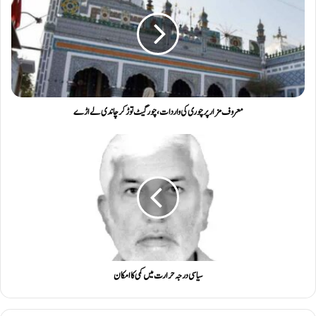
معروف مزار پر چوری کی واردات، چورگیٹ توڑ کر چاندی لے اڑے
سیاسی درجہ حرارت میں کمی کا امکان