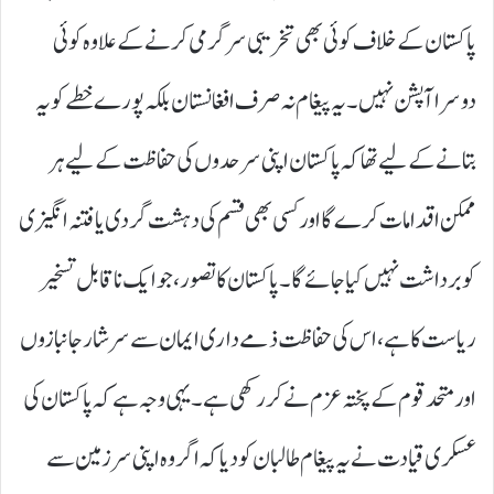
پاکستان کے خلاف کوئی بھی تخریبی سرگرمی کرنے کے علاوہ کوئی
دوسرا آپشن نہیں۔ یہ پیغام نہ صرف افغانستان بلکہ پورے خطے کو یہ
بتانے کے لیے تھا کہ پاکستان اپنی سرحدوں کی حفاظت کے لیے ہر
ممکن اقدامات کرے گا اور کسی بھی قسم کی دہشت گردی یا فتنہ انگیزی
کو برداشت نہیں کیا جائے گا۔ پاکستان کا تصور، جو ایک ناقابل تسخیر
ریاست کا ہے، اس کی حفاظت ذمے داری ایمان سے سرشار جانبازوں
اور متحد قوم کے پختہ عزم نے کر رکھی ہے۔ یہی وجہ ہے کہ پاکستان کی
عسکری قیادت نے یہ پیغام طالبان کو دیا کہ اگر وہ اپنی سرزمین سے