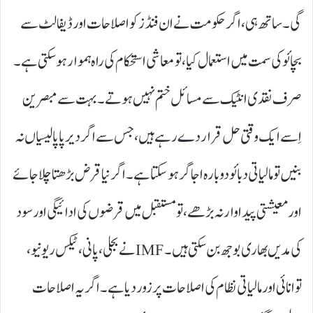
گی۔ ساتھ ہی، اگر حکومت نے ان فنڈز کو اصلاحات اور ڈیفالٹ سے
بچائو کی سمت میں استعمال کیا، تو معاشی استحکام کی راہ ہموار ہوسکتی ہے۔
صرف نقدی انٹیک سے مسائل ختم نہیں ہوتے۔ بہت سے مبصرین
اِسے ایک وقتی حل قرار دے رہے ہیں، جس سے اگر دیرپا پالیسیاں نہ
بنیں تو مالیاتی دبائو دوبارہ اجاگر ہوسکتا ہے۔ اگر نیا قرض بڑھتا چلا جائے
اور معیشتی پیداوار نہ بڑھے، تو مستقبل میں قرضوں کی ادائیگی اور سود
کی مدیں بھاری بوجھ بن سکتی ہیں۔ IMFنے بجلی، پانی، ٹیکس ریونیو،
توانائی اور مالیاتی نظام کی اصلاحات پر زور دیا ہے۔ اگر یہ اصلاحات