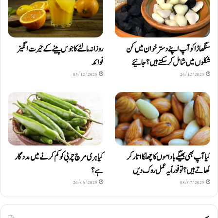
سنگھاڑا کو آپ اپنے دستر خوان میں کن
روزانہ مالٹے کا جوس پینے کے حیرت انگیز
شکلوں میں شامل کرسکتے ہیں ؟ جانیئے
فوائد
05/12/2025
26/12/2025
کیا آپ بھی بھیگے باداموں کا چھلکا اتار کر
کیا ہری مرچ چربی کو کم کرنے میں مددگار
کھاتے ہیں؟ تو فوراً یہ عمل روک دیں
ہے؟
26/06/2025
08/07/2025