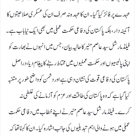
عہدے پر فائز کیا گیا۔ ان کا عہدہ نہ صرف ان کی عسکری صلاحیتوں کا
آئینہ دار، بلکہ پاکستان کی دفاعی حکمت عملی میں بھی ایک نیا باب ہے۔
فیلڈ مارشل سید عاصم منیر کا حالیہ بیان، جس میں انہوں نے بھارت کو
اپنی پالیسیوں اور حکمت عملیوں میں محتاط رہنے کا پیغام دیا، دراصل
پاکستان کی دفاعی قوت کی نشان دہی ہے اور دشمن کو واضح طور پر متنبہ
کیا گیا ہے کہ وہ پاکستان کی طاقت اور عزم کو آزمانے کی غلطی نہ
کرے۔ فیلڈ مارشل سید عاصم منیر نے اپنے خطاب میں دفاعی حکمت
عملی میں ہونے والی اہم تبدیلیوں کی جانب اشارہ کیا۔ ان کا کہنا تھا کہ