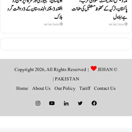
مکہ ڈیفنس ایگریمنٹ سعودی عرب،
بلوچستان: سیکیورٹی فورسز کا آپریشن رَد
پاکستان، ترکیہ کے محفوظ مستقبل کی ضمانت
الفتنہ 3، فتنہ الہندوستان کے 3 دہشت گرد
ہے: بلاول
ہلاک
08/08/2026
08/08/2026
JEHAN
© Copyright 2026, All Rights Reserved |
|
PAKISTAN
Home
About Us
Our Policy
Tariff
Contact Us
Instagram
YouTube
LinkedIn
Twitter
Facebook