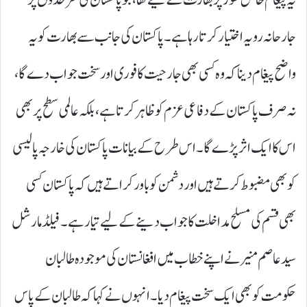
جارحانہ رویہ اختیار کرتا رہا ہے۔ پاکستان کی جانب سے بھارت کو یہ
واضح پیغام دینا کہ وہ کسی بھی جارحیت کا فوری اور سخت جواب دے گا،
نہ صرف پاکستان کے دفاعی عزم کو ظاہر کرتا ہے، بلکہ عالمی سطح پر بھی
اس کا ایک اثر پڑے گا۔ اس طرح کے بیانات پاکستان کی خارجہ پالیسی
کو بھی مضبوط کرتے ہیں اور دشمن کو باور کراتے ہیں کہ پاکستان کسی
بھی قسم کی مسلح مداخلت کا جواب دینے کے لیے تیار ہے۔ فیلڈ مارشل
سید عاصم منیر نے اپنے خطاب میں افغانستان کی موجودہ طالبان
حکومت کو بھی ایک سخت پیغام دیا۔ انہوں نے کہا کہ طالبان کے پاس