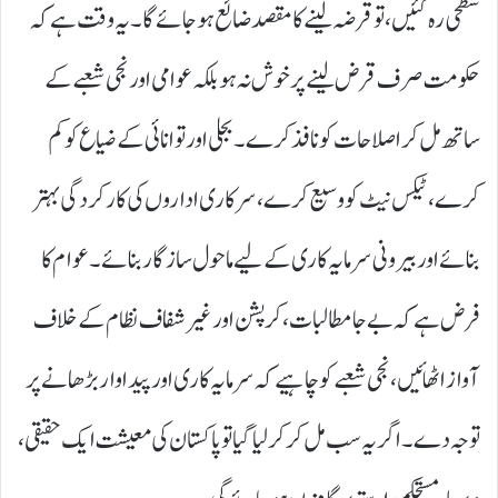
سطحی رہ گئیں، تو قرضہ لینے کا مقصد ضائع ہوجائے گا۔ یہ وقت ہے کہ
حکومت صرف قرض لینے پر خوش نہ ہو بلکہ عوامی اور نجی شعبے کے
ساتھ مل کر اصلاحات کو نافذ کرے۔ بجلی اور توانائی کے ضیاع کو کم
کرے، ٹیکس نیٹ کو وسیع کرے، سرکاری اداروں کی کارکردگی بہتر
بنائے اور بیرونی سرمایہ کاری کے لیے ماحول سازگار بنائے۔ عوام کا
فرض ہے کہ بے جا مطالبات، کرپشن اور غیر شفاف نظام کے خلاف
آواز اٹھائیں ، نجی شعبے کو چاہیے کہ سرمایہ کاری اور پیداوار بڑھانے پر
توجہ دے۔ اگر یہ سب مل کر کرلیا گیا تو پاکستان کی معیشت ایک حقیقی،