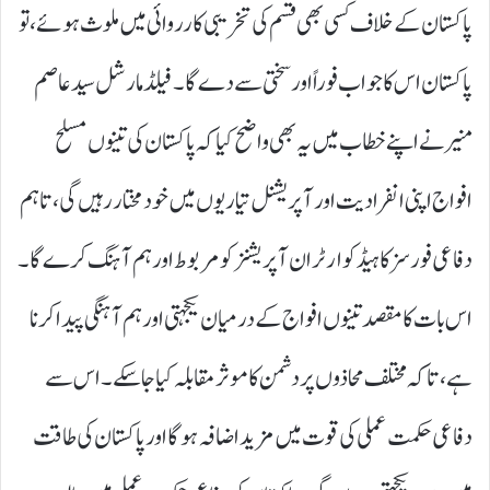
پاکستان کے خلاف کسی بھی قسم کی تخریبی کارروائی میں ملوث ہوئے، تو
پاکستان اس کا جواب فوراً اور سختی سے دے گا۔ فیلڈ مارشل سید عاصم
منیر نے اپنے خطاب میں یہ بھی واضح کیا کہ پاکستان کی تینوں مسلح
افواج اپنی انفرادیت اور آپریشنل تیاریوں میں خودمختار رہیں گی، تاہم
دفاعی فورسز کا ہیڈکوارٹر ان آپریشنز کو مربوط اور ہم آہنگ کرے گا۔
اس بات کا مقصد تینوں افواج کے درمیان یکجہتی اور ہم آہنگی پیدا کرنا
ہے، تاکہ مختلف محاذوں پر دشمن کا موثر مقابلہ کیا جاسکے۔ اس سے
دفاعی حکمت عملی کی قوت میں مزید اضافہ ہوگا اور پاکستان کی طاقت