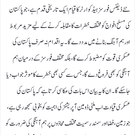
نئے ڈیفنس فورسز ہیڈکوارٹر کا قیام ایک تاریخی قدم ہے، جو پاکستان
کی مسلح افواج کو مختلف خطرات کا مقابلہ کرنے کے لیے مزید مربوط
اور ہم آہنگ بنانے میں مدد دے گا۔ یہ اقدام نہ صرف پاکستان کی
عسکری قوت کو مضبوط کرے گا، بلکہ مختلف فورسز کے درمیان ہم
آہنگی کو بھی فروغ دے گا، جس سے کسی بھی خطرے کا موثر جواب دیا
جاسکے گا۔ ان کا یہ بیان اس بات کی عکاسی کرتا ہے کہ پاکستان کی
عسکری قیادت اب ملٹی ڈومین آپریشنز کی اہمیت کو بخوبی سمجھ رہی ہے،
جو زمین، فضا اور سمندر سمیت مختلف محاذوں پر ہم آہنگی کی ضرورت کو