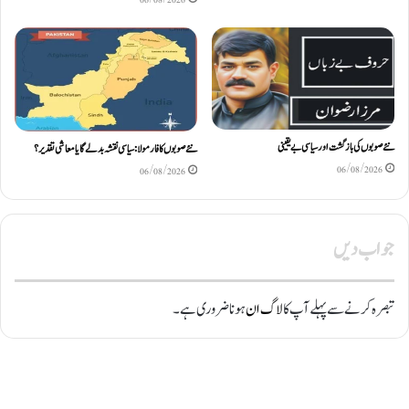
نئے صوبوں کی بازگشت اور سیاسی بے یقینی
نئے صوبوں کا فارمولا: سیاسی نقشہ بدلے گا یا معاشی تقدیر؟
06/08/2026
06/08/2026
جواب دیں
تبصرہ کرنے سے پہلے آپ کا
لاگ ان
ہونا ضروری ہے۔