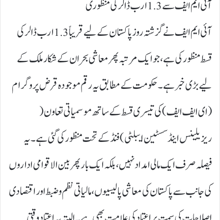
آئی ایم ایف سے 1.3ارب ڈالر کی منظوری
آئی ایم ایف نے گزشتہ روز پاکستان کے لیے قریباً 1.3ارب ڈالر کی
قسط منظور کی ہے، جو ایک مرتبہ پھر معاشی بحران کے شکار ملک کے
لیے بڑی خبر ہے۔ حکومت کے مطابق یہ رقم موجودہ قرض پروگرام
( ای ایف ایف) کی تیسری قسط کے ساتھ موسمیاتی تعاون (
ریزیلینس اینڈ سسٹین ایبلٹی) فنڈ کے تحت منظور کی گئی ہے۔ یہ
فیصلہ صرف ایک مالی امداد نہیں، بلکہ ایک بار پھر بین الاقوامی اداروں
کی جانب سے پاکستان کی معاشی پالیسیوں، مالیاتی نظم و ضبط اور اقتصادی
اصلاحات کی سمت پر اعتماد کی علامت بھی ہے۔ البتہ یہ اعتماد وقتی