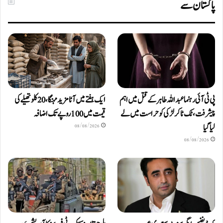
پاکستان سے
پی ٹی آئی رہنما عبداللہ طاہر کے قتل میں اہم
ایک ہفتے میں آٹا مزید مہنگا، 20 کلو تھیلے کی
پیشرفت، ٹک ٹاکر لڑکی کو حراست میں لے
قیمت میں 100 روپے تک اضافہ
لیا گیا
08/08/2026
08/08/2026