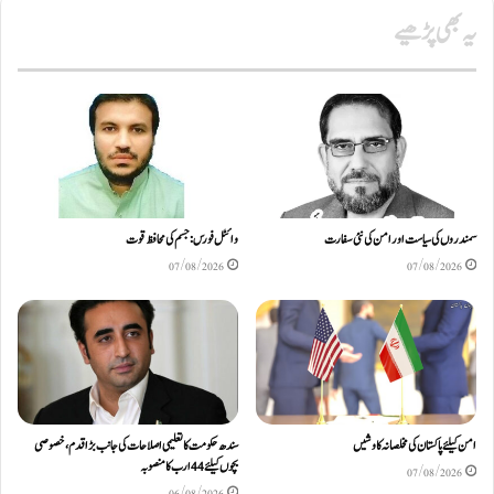
یہ بھی پڑھیے
سمندروں کی سیاست اور امن کی نئی سفارت
وائٹل فورس: جسم کی محافظ قوت
07/08/2026
07/08/2026
امن کیلئے پاکستان کی مخلصانہ کاوشیں
سندھ حکومت کا تعلیمی اصلاحات کی جانب بڑا قدم، خصوصی
بچوں کیلئے44 ارب کا منصوبہ
07/08/2026
06/08/2026