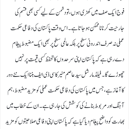
فوج ایک صف میں کھڑی ہوں، تو دشمن کے لیے کسی بھی قسم کی
جارحیت کرنا ناممکن ہوجاتا ہے۔ اس وقت پاکستان کی دفاعی حکمت
عملی نہ صرف اندرونی سطح پر بلکہ عالمی سطح پر بھی ایک مضبوط پیغام
دے رہی ہے کہ پاکستان اپنی سرحدوں کا تحفظ کسی قیمت پر نہیں
چھوڑے گا۔ فیلڈ مارشل سید عاصم منیر کا سی ڈی ایف بننا ایک نئے دور
کا آغاز ہے، جس میں پاکستان کی دفاعی حکمت عملی کو مزید مضبوط، ہم
آہنگ اور مربوط بنانے کی کوشش کی جارہی ہے۔ ان کے خطاب میں
بھارت کو واضح پیغام دیا گیا ہے کہ پاکستان اپنی دفاعی صلاحیتوں کو مزید