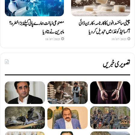
چینی سائنسدانوں کا کارنامہ، کاربن ڈائی
مصنوعی ذہانت ہمارے پانی کیلئے بڑا خطرہ؟
آکسائیڈ کو غذا میں تبدیل کردیا
ماہرین نے بتا دیا
18/07/2025
19/07/2025
تصویری خبریں