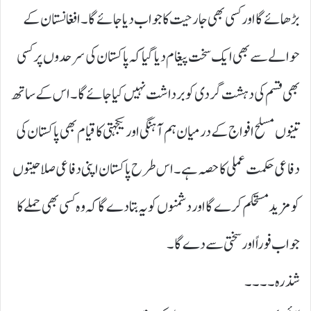
بڑھائے گا اور کسی بھی جارحیت کا جواب دیا جائے گا۔ افغانستان کے
حوالے سے بھی ایک سخت پیغام دیا گیا کہ پاکستان کی سرحدوں پر کسی
بھی قسم کی دہشت گردی کو برداشت نہیں کیا جائے گا۔ اس کے ساتھ
تینوں مسلح افواج کے درمیان ہم آہنگی اور یکجہتی کا قیام بھی پاکستان کی
دفاعی حکمت عملی کا حصہ ہے۔ اس طرح پاکستان اپنی دفاعی صلاحیتوں
کو مزید مستحکم کرے گا اور دشمنوں کو یہ بتادے گا کہ وہ کسی بھی حملے کا
جواب فوراً اور سختی سے دے گا۔
شذرہ۔۔۔۔