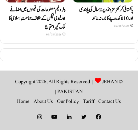
پاکستانی کرکٹر حمزہ نذر پر 2 سال کی پابندی
پٹرولیم مصنوعات کی قیمتوں میں اضافے
اور 10 لاکھ روپےکا جرمانہ عائد
اور لیوی ٹیکس کے خلاف جماعتِ اسلامی کا
ملک گیر احتجاج
06/08/2026
06/08/2026
JEHAN
© Copyright 2026, All Rights Reserved |
|
PAKISTAN
Home
About Us
Our Policy
Tariff
Contact Us
Instagram
YouTube
LinkedIn
Twitter
Facebook