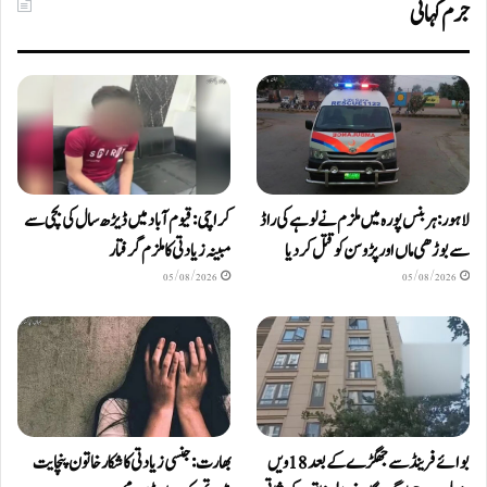
جرم کہانی
لاہور: ہربنس پورہ میں ملزم نے لوہے کی راڈ
کراچی: قیوم آباد میں ڈیڑھ سال کی بچی سے
سے بوڑھی ماں اور پڑوسن کو قتل کر دیا
مبینہ زیادتی کا ملزم گرفتار
05/08/2026
05/08/2026
بوائے فرینڈ سے جھگڑے کے بعد 18 ویں
بھارت: جنسی زیادتی کا شکار خاتون پنچایت