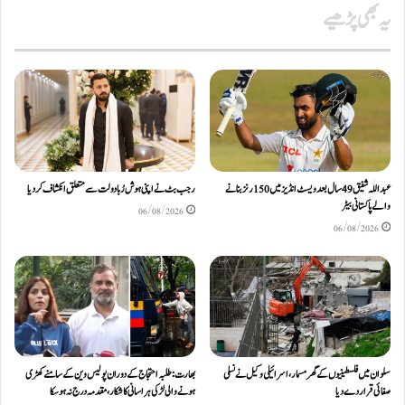
یہ بھی پڑھیے
عبداللّٰہ شفیق 49 سال بعد ویسٹ انڈیز میں 150 رنز بنانے
رجب بٹ نے اپنی ہوش رُبا دولت سے متعلق انکشاف کردیا
والے پاکستانی بیٹر
06/08/2026
06/08/2026
سلوان میں فلسطینیوں کے گھر مسمار، اسرائیلی وکیل نے نسلی
بھارت: طلبہ احتجاج کے دوران پولیس وین کے سامنے کھڑی
صفائی قرار دے دیا
ہونے والی لڑکی ہراسانی کا شکار، مقدمہ درج نہ ہوسکا