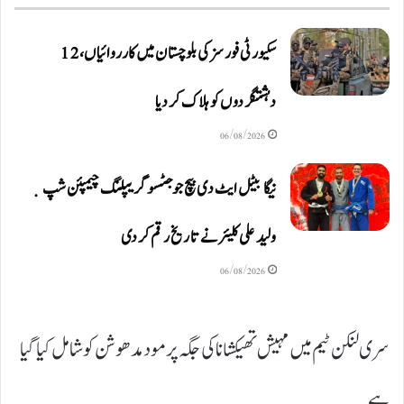
سکیورٹی فورسز کی بلوچستان میں کارروائیاں، 12
دہشتگردوں کو ہلاک کردیا
06/08/2026
نیگا بیٹل ایٹ دی بیچ جوجٹسو گریپلنگ چیمپئن شپ ٜ
ولید علی کلیئر نے تاریخ رقم کر دی
06/08/2026
سری لنکن ٹیم میں مہیش تھیکشانا کی جگہ پرمود مدھوشن کو شامل کیا گیا
ہے