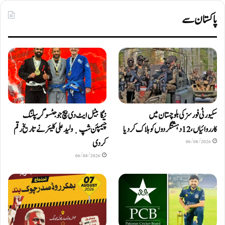
پاکستان سے
سکیورٹی فورسز کی بلوچستان میں
نیگا بیٹل ایٹ دی بیچ جوجٹسو گریپلنگ
کارروائیاں، 12 دہشتگردوں کو ہلاک کردیا
چیمپئن شپ ٜ ولید علی کلیئر نے تاریخ رقم
کر دی
06/08/2026
06/08/2026