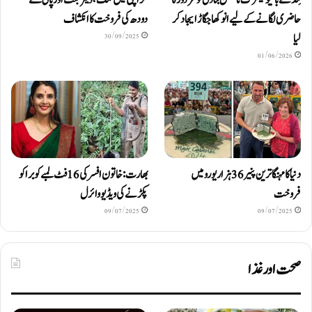
ٹِنڈ نے بائیومیٹرک ناممکن بنا دی تو مزدور کا
کراچی میں نمک، ڈیٹرجنٹ اور پانی ملے
حاضری لگانے کے لیے انوکھا جگاڑ ایجاد کر
دودھ کی فروخت کا انکشاف
لیا
30/09/2025
01/06/2026
دنیا کا مہنگا ترین پنیر 36 ہزار یورو میں
بھارت: خاتون افسر کی 16 فٹ لمبے کوبرا کو
فروخت
پکڑنے کی ویڈیو وائرل
09/07/2025
09/07/2025
صحت اور غذا