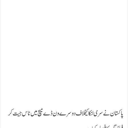
پاکستان نے سری لنکا کیخلاف دوسرے ون ڈے میچ میں ٹاس جیت کر