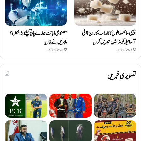
چینی سائنسدانوں کا کارنامہ، کاربن ڈائی
مصنوعی ذہانت ہمارے پانی کیلئے بڑا خطرہ؟
آکسائیڈ کو غذا میں تبدیل کردیا
ماہرین نے بتا دیا
18/07/2025
19/07/2025
تصویری خبریں