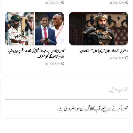
06/08/2026
06/08/2026
ارطغرل کے اداکار جلال آل کا پاکستان آنے کا اعلان
کلاس ہی کلاس ہے، عبد اللّٰہ شفیق کی شاندار اننگز پر ایان بشپ
اور ہرشا بھوگلے بھی معترف
06/08/2026
06/08/2026
جواب دیں
تبصرہ کرنے سے پہلے آپ کا
لاگ ان
ہونا ضروری ہے۔