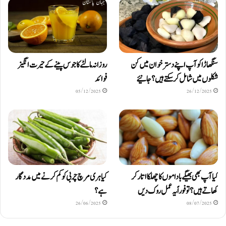
سنگھاڑا کو آپ اپنے دستر خوان میں کن
روزانہ مالٹے کا جوس پینے کے حیرت انگیز
شکلوں میں شامل کرسکتے ہیں ؟ جانیئے
فوائد
05/12/2025
26/12/2025
کیا آپ بھی بھیگے باداموں کا چھلکا اتار کر
کیا ہری مرچ چربی کو کم کرنے میں مددگار
کھاتے ہیں؟ تو فوراً یہ عمل روک دیں
ہے؟
26/06/2025
08/07/2025