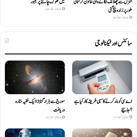
منزل سے چھلانگ لگانے والی خاتون کرشماتی
میں تھوک چاٹنے پر مجبور
طور پر زندہ بچ گئی
04/08/2026
04/08/2026
سائنس اور ٹیکنالوجی
اے سی کو بند کرنے کا سہی طریقہ کار کیا ہے
سورج سے ہزار گنا بڑا ایک خفیہ ستارہ
؟ جانیئے
دریافت
22/07/2025
13/08/2025