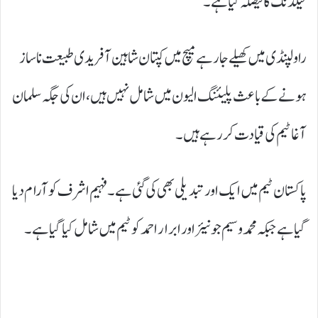
فیلڈنگ کا فیصلہ کیا ہے۔
راولپنڈی میں کھیلے جارہے میچ میں کپتان شاہین آفریدی طبیعت ناساز
ہونے کے باعث پلیئنگ الیون میں شامل نہیں ہیں، ان کی جگہ سلمان
آغا ٹیم کی قیادت کررہے ہیں۔
پاکستان ٹیم میں ایک اور تبدیلی بھی کی گئی ہے۔ فہیم اشرف کو آرام دیا
گیا ہے جبکہ محمد وسیم جونیئر اور ابرار احمد کو ٹیم میں شامل کیا گیا ہے۔