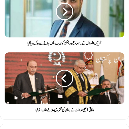
تحریک انصاف کے رہنماء تیمور جھگڑا کو بیرون ملک جانے سے روک دیا گیا
وفاقی آئینی عدالت کے 6 ججز کی تقرری ، 3 نے حلف اٹھا لیا