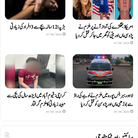
امریکا: جھگڑے کی آواز آنے پر ملزم نے
ہڑپہ: 12 سالہ بچے سے 3 افراد کی زیادتی
پڑوسی ماں اور بیٹی کو گھر میں جا کر قتل کر دیا
07/08/2026
07/08/2026
لاہور: ہربنس پورہ میں ملزم نے لوہے کی راڈ
کراچی: قیوم آباد میں ڈیڑھ سال کی بچی سے
سے بوڑھی ماں اور پڑوسن کو قتل کر دیا
مبینہ زیادتی کا ملزم گرفتار
05/08/2026
05/08/2026
سائنس اور ٹیکنالوجی