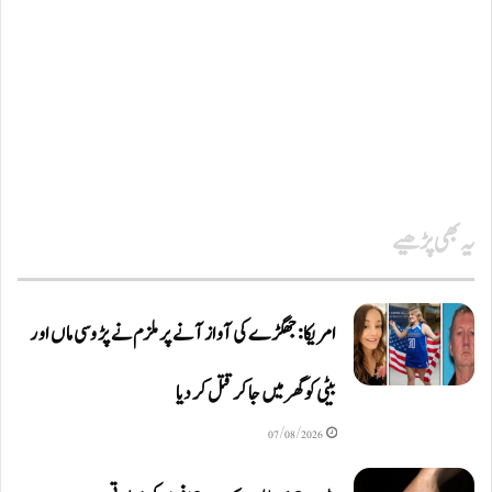
یہ بھی پڑھیے
امریکا: جھگڑے کی آواز آنے پر ملزم نے پڑوسی ماں اور
بیٹی کو گھر میں جا کر قتل کر دیا
07/08/2026