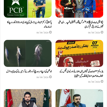
نیگا بیٹل ایٹ دی بیچ جوجٹسو گریپلنگ چیمپئن شپ ٜ ولید علی
پاکستانی کرکٹر حمزہ نذر پر 2 سال کی پابندی اور 10 لاکھ روپےکا
کلیئر نے تاریخ رقم کر دی
جرمانہ عائد
06/08/2026
06/08/2026
پٹرولیم مصنوعات کی قیمتوں میں اضافے اور لیوی ٹیکس کے
ڈولفن کی اپنے مردہ بچے کو ساتھ لے کر تیرنے کی ویڈیو وائرل
خلاف جماعتِ اسلامی کا ملک گیر احتجاج
06/08/2026
06/08/2026