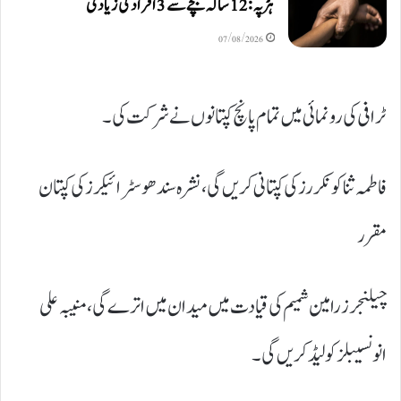
ہڑپہ: 12 سالہ بچے سے 3 افراد کی زیادتی
07/08/2026
ٹرافی کی رونمائی میں تمام پانچ کپتانوں نے شرکت کی۔
فاطمہ ثنا کونکررز کی کپتانی کریں گی، نشرہ سندھو سٹرائیکرز کی کپتان
مقرر
چیلنجرز رامین شمیم کی قیادت میں میدان میں اترے گی، منیبہ علی
انونسیبلز کو لیڈ کریں گی۔