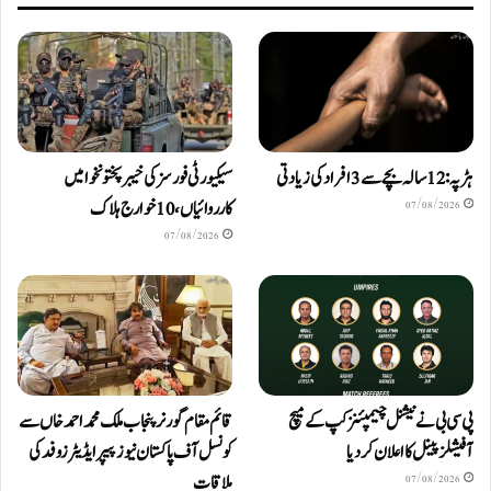
ہڑپہ: 12 سالہ بچے سے 3 افراد کی زیادتی
سیکیورٹی فورسز کی خیبرپختونخوا میں
کارروائیاں، 10 خوارج ہلاک
07/08/2026
07/08/2026
پی سی بی نے نیشنل چیمپئنز کپ کے میچ
قائم مقام گورنر پنجاب ملک محمد احمد خاں سے
آفیشلز پینل کا اعلان کر دیا
کونسل آف پاکستان نیوز پیپر ایڈیٹرزوفد کی
ملاقات
07/08/2026