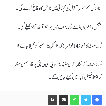
سٹارز کی ٹیم عمیمہ سہیل کی کپتانی میں ٹائٹل کا دفاع کرے گی۔
نیشنل ویمنز ون ڈے ٹورنامنٹ میں ہر ٹیم آٹھ میچز کھیلے گی۔
ٹورنامنٹ کا آغاز 14 نومبر جبکہ فائنل 6 دسمبر کو کھیلا جائے گا۔
ٹورنامنٹ کے میچز اقبال سٹیڈیم اور پی سی بی ہائی پرفارمنس سینٹر
گراؤنڈ فیصل آباد میں کھیلے جائیں گے۔
Print
Share via Email
WhatsApp
Twitter
Facebook