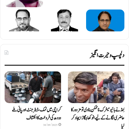
دلچسپ و حیرت انگیز
ٹِنڈ نے بائیومیٹرک ناممکن بنا دی تو مزدور کا
کراچی میں نمک، ڈیٹرجنٹ اور پانی ملے
حاضری لگانے کے لیے انوکھا جگاڑ ایجاد کر
دودھ کی فروخت کا انکشاف
لیا
30/09/2025