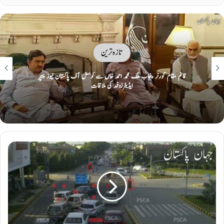
تازہ ترین
قائم مقام گورنر پنجاب ملک محمد احمد خاں سے کونسل آف پاکستان نیوز پیپر
ایڈیٹرزوفد کی ملاقات