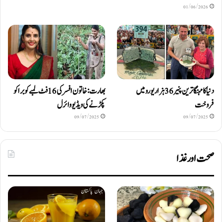
01/06/2026
دنیا کا مہنگا ترین پنیر 36 ہزار یورو میں
بھارت: خاتون افسر کی 16 فٹ لمبے کوبرا کو
فروخت
پکڑنے کی ویڈیو وائرل
09/07/2025
09/07/2025
صحت اور غذا