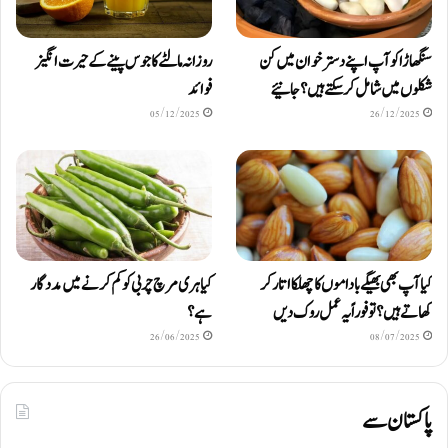
سنگھاڑا کو آپ اپنے دستر خوان میں کن
روزانہ مالٹے کا جوس پینے کے حیرت انگیز
شکلوں میں شامل کرسکتے ہیں ؟ جانیئے
فوائد
05/12/2025
26/12/2025
کیا آپ بھی بھیگے باداموں کا چھلکا اتار کر
کیا ہری مرچ چربی کو کم کرنے میں مددگار
کھاتے ہیں؟ تو فوراً یہ عمل روک دیں
ہے؟
26/06/2025
08/07/2025
پاکستان سے