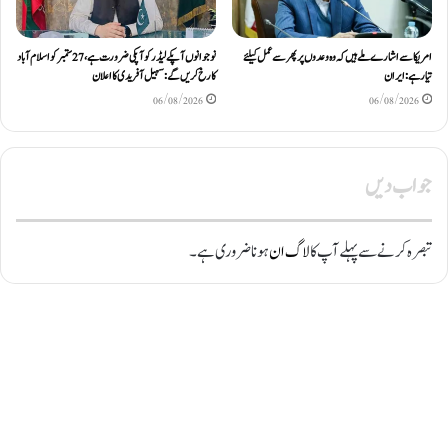
امریکا سے اشارے ملے ہیں کہ وہ وعدوں پر پھر سے عمل کیلئے
نوجوانوں آپکے لیڈر کو آپکی ضرورت ہے، 27 ستمبر کو اسلام آباد
تیار ہے: ایران
کا رخ کریں گے: سہیل آفریدی کا اعلان
06/08/2026
06/08/2026
جواب دیں
تبصرہ کرنے سے پہلے آپ کا
لاگ ان
ہونا ضروری ہے۔