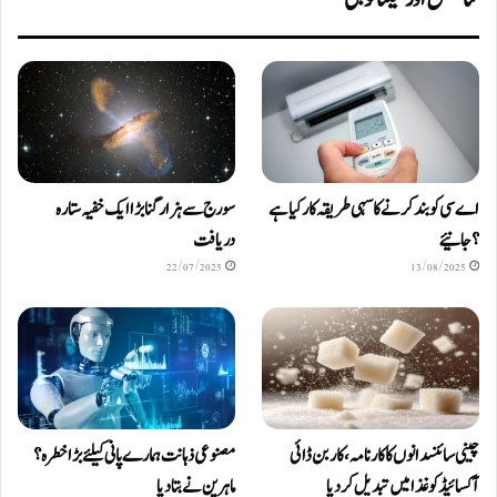
اے سی کو بند کرنے کا سہی طریقہ کار کیا ہے
سورج سے ہزار گنا بڑا ایک خفیہ ستارہ
؟ جانیئے
دریافت
22/07/2025
13/08/2025
چینی سائنسدانوں کا کارنامہ، کاربن ڈائی
مصنوعی ذہانت ہمارے پانی کیلئے بڑا خطرہ؟
آکسائیڈ کو غذا میں تبدیل کردیا
ماہرین نے بتا دیا