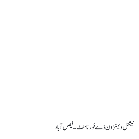
نیشنل ویمنز ون ڈے ٹورنامنٹ۔ فیصل آباد