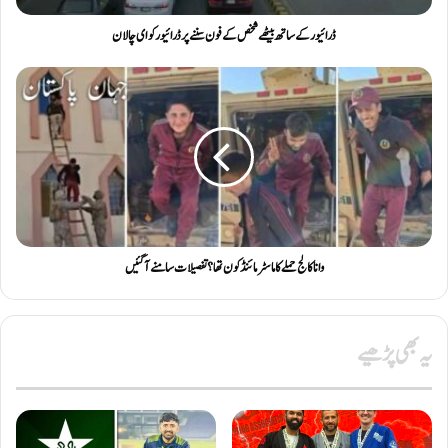
ڈرائیور کے ساتھ بیٹھے شخص کے فون سننے پر ڈرائیور کو ای چالان
وانا کالج حملے کا ماسٹر مائنڈ کون تھا ؟ تفصیلات سامنے آگئیں
یہ بھی پڑھیے