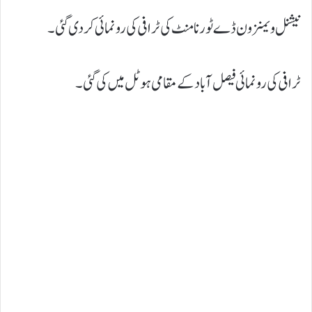
نیشنل ویمنز ون ڈے ٹورنامنٹ کی ٹرافی کی رونمائی کردی گئی۔
ٹرافی کی رونمائی فیصل آباد کے مقامی ہوٹل میں کی گئی۔