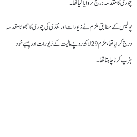
چوری کا مقدمہ درج کروایا گیا تھا۔
پولیس کے مطابق ملزم نے زیورات اور نقدی کی چوری کاجھوٹا مقدمہ
درج کرایا تھا، ملزم 29 لاکھ روپے مالیت کے زیورات اور پیسے خود
ہڑپ کرنا چاہتا تھا۔