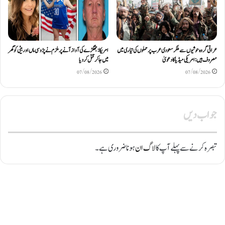
عراقی گروہ حوثیوں سے ملکر سعودی عرب پر حملوں کی تیاری میں
امریکا: جھگڑے کی آواز آنے پر ملزم نے پڑوسی ماں اور بیٹی کو گھر
مصروف ہیں: امریکی میڈیا کا دعویٰ
میں جا کر قتل کر دیا
07/08/2026
07/08/2026
جواب دیں
تبصرہ کرنے سے پہلے آپ کا
لاگ ان
ہونا ضروری ہے۔