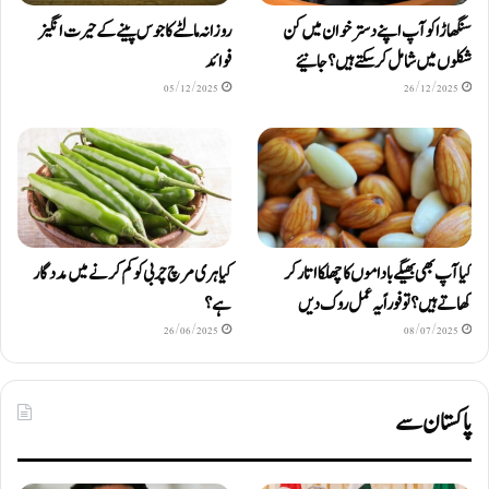
سنگھاڑا کو آپ اپنے دستر خوان میں کن
روزانہ مالٹے کا جوس پینے کے حیرت انگیز
شکلوں میں شامل کرسکتے ہیں ؟ جانیئے
فوائد
05/12/2025
26/12/2025
کیا آپ بھی بھیگے باداموں کا چھلکا اتار کر
کیا ہری مرچ چربی کو کم کرنے میں مددگار
کھاتے ہیں؟ تو فوراً یہ عمل روک دیں
ہے؟
26/06/2025
08/07/2025
پاکستان سے