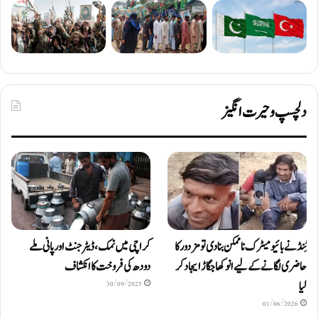
دلچسپ و حیرت انگیز
ٹِنڈ نے بائیومیٹرک ناممکن بنا دی تو مزدور کا
کراچی میں نمک، ڈیٹرجنٹ اور پانی ملے
حاضری لگانے کے لیے انوکھا جگاڑ ایجاد کر
دودھ کی فروخت کا انکشاف
لیا
30/09/2025
01/06/2026