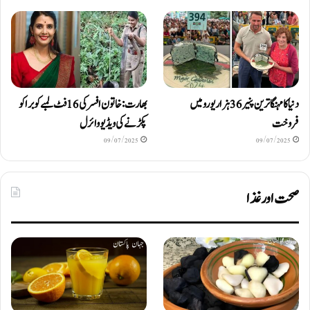
دنیا کا مہنگا ترین پنیر 36 ہزار یورو میں
بھارت: خاتون افسر کی 16 فٹ لمبے کوبرا کو
فروخت
پکڑنے کی ویڈیو وائرل
09/07/2025
09/07/2025
صحت اور غذا