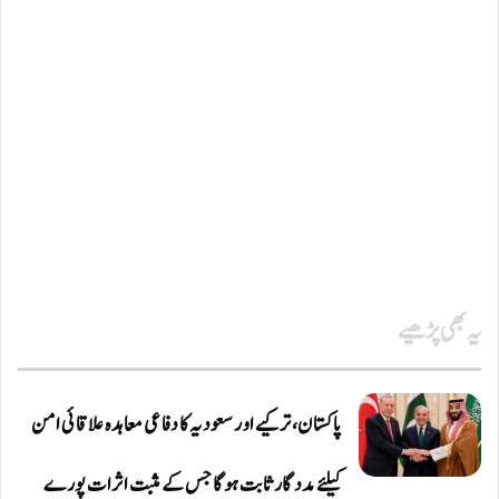
یہ بھی پڑھیے
پاکستان، ترکیے اور سعودیہ کا دفاعی معاہدہ علاقائی امن
کیلئے مددگار ثابت ہوگا جس کے مثبت اثرات پورے