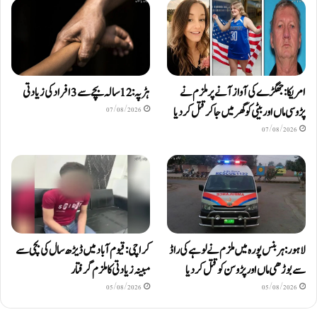
امریکا: جھگڑے کی آواز آنے پر ملزم نے
ہڑپہ: 12 سالہ بچے سے 3 افراد کی زیادتی
پڑوسی ماں اور بیٹی کو گھر میں جا کر قتل کر دیا
07/08/2026
07/08/2026
لاہور: ہربنس پورہ میں ملزم نے لوہے کی راڈ
کراچی: قیوم آباد میں ڈیڑھ سال کی بچی سے
سے بوڑھی ماں اور پڑوسن کو قتل کر دیا
مبینہ زیادتی کا ملزم گرفتار
05/08/2026
05/08/2026