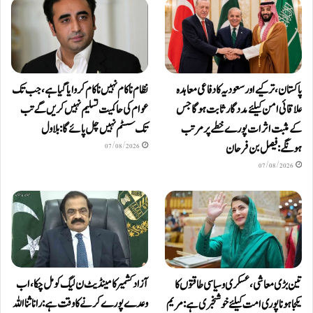
پاکستان، ترکیے اور سعودیہ کا دفاعی معاہدہ
نظام ناکام نہیں ناکام کروایاگیا ہے، جب تک
علاقائی امن کیلئے مددگار ثابت ہوگا جس
عوام کی حاکمیت تسلیم نہیں کریں گے تب
کے مثبت اثرات پورے خطے پر مرتب
تک سسٹم نہیں چل پائےگا: بلاول
ہونگے: فیصل بن فرحان
07/08/2026
07/08/2026
آزاد کشمیر کا مینڈیٹ ن لیگ کو مل چکا، اب
تین بڑی معاشی، عسکری و سیاسی طاقتوں کا
وعدے پورے کرنے کا وقت ہے: رانا ثنا اللہ
یکجا ہونا پوری امت کیلئے خوشخبری ہے: مریم