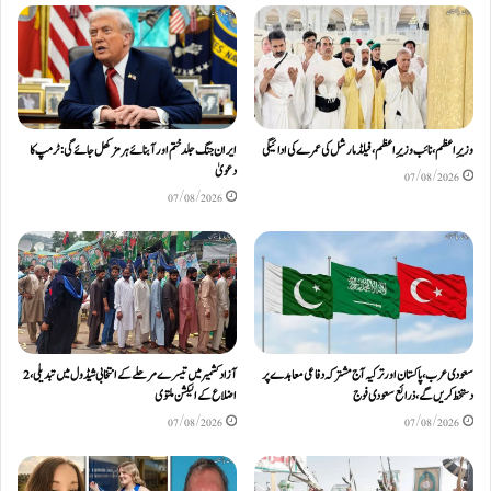
وزیرِاعظم، نائب وزیرِ اعظم، فیلڈ مارشل کی عمرے کی ادائیگی
ایران جنگ جلد ختم اور آبنائے ہرمز کھل جائے گی: ٹرمپ کا
دعویٰ
07/08/2026
07/08/2026
سعودی عرب، پاکستان اور ترکیہ آج مشترکہ دفاعی معاہدے پر
آزادکشمیر میں تیسرے مرحلے کے انتخابی شیڈول میں تبدیلی، 2
دستخط کریں گے، ذرائع سعودی فوج
اضلاع کے الیکشن ملتوی
07/08/2026
07/08/2026