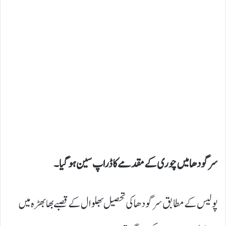
سرگودھا میں چوری کے مقدمےکا ڈراپ سین ہوگیا۔
پولیس کے مطابق سرگودھا کی تحصیل بھلوال کے قصبے بھابھڑہ میں