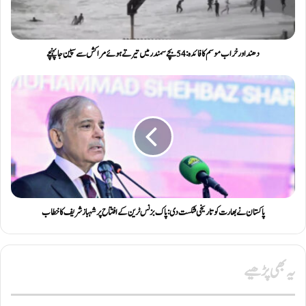
دھند اور خراب موسم کا فائدہ: 54 بچے سمندر میں تیرتے ہوئے مراکش سے سپین جا پہنچے
پاکستان نے بھارت کو تاریخی شکست دی: پاک بزنس ٹرین کے افتتاح پر شہباز شریف کا خطاب
یہ بھی پڑھیے