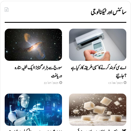
سائنس اور ٹیکنالوجی
اے سی کو بند کرنے کا سہی طریقہ کار کیا ہے
سورج سے ہزار گنا بڑا ایک خفیہ ستارہ
؟ جانیئے
دریافت
22/07/2025
13/08/2025