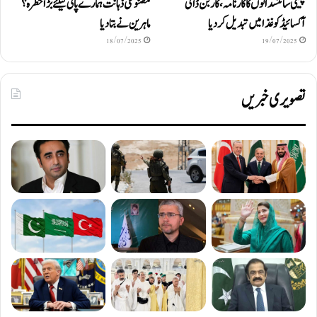
چینی سائنسدانوں کا کارنامہ، کاربن ڈائی
مصنوعی ذہانت ہمارے پانی کیلئے بڑا خطرہ؟
آکسائیڈ کو غذا میں تبدیل کردیا
ماہرین نے بتا دیا
18/07/2025
19/07/2025
تصویری خبریں