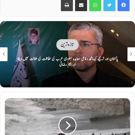
تازہ ترین
ایک پر حملہ سب پر حملہ تصور: مکہ کی سرزمین پر پاک، ترک سعودی دفاعی معاہدہ
طے