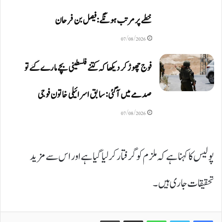
خطے پر مرتب ہونگے: فیصل بن فرحان
07/08/2026
فوج چھوڑ کر دیکھا کہ کتنے فلسطینی بچے مارے گئے تو
صدمے میں آگئی: سابق اسرائیلی خاتون فوجی
07/08/2026
پولیس کا کہنا ہے کہ ملزم کو گرفتار کرلیا گیا ہے اور اس سے مزید
تحقیقات جاری ہیں۔
Print
Share via Email
WhatsApp
Twitter
Facebook