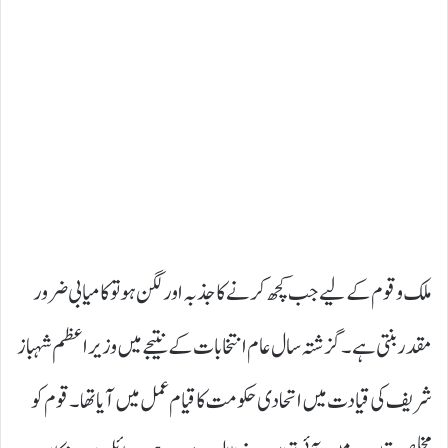
ملک و قوم کے لیے جب کچھ کرنے کا جذبہ اور لگن ہو تو کامیابی ضرور
مقدر بنتی ہے۔ گزشتہ سال عام انتخابات کے نتیجے میں وزیراعظم شہباز
شریف کی قیادت میں اتحادی حکومت کا قیام عمل میں آیا تھا۔ قوم کو