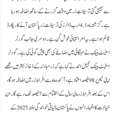
سے بھیجی گئی ترسیلاتِ زر میں وقت گزرنے کے ساتھ اضافہ ہورہا
ہے۔ گزشتہ ماہ 4.1 ارب ڈالرز کی ترسیلات زر پاکستان آنے کا ریکارڈ
قائم ہوا ہے۔ یہ امر انتہائی خوش کُن ہے۔ دوسری جانب گورنر
اسٹیٹ بینک نے مہنگائی میں اضافے کی بھی پیش گوئی کی ہے۔گورنر
اسٹیٹ بینک جمیل احمد نے کہا ہے کہ زرمبادلہ کے ذخائر بہتر ہیں، مجھے
اپنی ٹیم پر 98 فیصد اعتماد ہے، آئندہ ماہ سے افراطِ زر میں اضافہ ہوگا،
اس کے بعد افراطِ زر مالی سال کے اختتام سے 7 فیصد تک رہے گا۔ ان
خیالات کا اظہار انہوں نے پاکستان مالیاتی خواندگی ہفتہ 2025 کے