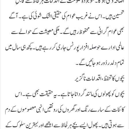
اضافہ وقتی ہوگا۔ موجودہ حکومت کے اقدامات ہر لحاظ سے قابلِ
تحسین ہیں۔ اس نے غریب عوام کی حقیقی اشک شوئی کی ہے۔ آگے
بھی عوام گرانی سے محفوظ رہیں گے۔ ملکی معیشت کے حوالے سے
عالمی ادارے حوصلہ افزا رپورٹس جاری کررہے ہیں۔ کچھ ہی سال میں
تمام دلدر دُور ہوجائیں گے۔
بچوں کا تحفظ، اقدامات ناگزیر
بچوں کو پھولوں کی مانند گردانا جاتا ہے۔ یہ حقیقت بھی ہے۔ اس
کائنات کے سارے رنگ اور گھروں کی رونقیں انہی معصوموں کے دم
سے ہوتی ہیں۔ پھول ایسے بچے ہر لحاظ سے اچھے اور بہترین سلوک کے