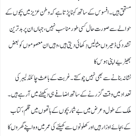
مستحق ہیں۔ افسوس کے ساتھ کہنا پڑتا ہے کہ وطن عزیز میں بچوں کے
حوالے سے صورت حال کسی طور مناسب نہیں، جہاں ان پر بدترین
تشدد کی ڈھیروں مثالیں دِکھائی دیتی ہیں، وہیں ان معصوموں کو بعض
بھیڑیے اپنی ہوس کا
نشانہ بنانے سے بھی نہیں چوکتے۔ غربت کے باعث چائلڈ لیبر کی
تعداد میں وقت گزرنے کے ساتھ اضافے ہی دیکھنے میں آرہے ہیں۔
ملک کے طول و عرض میں بے شمار بچوں کے ہاتھوں میں قلم، کتاب
کے بجائے اوزار ہیں اور کھلونوں سے کھیلنے کی عمر میں وہ اپنے گھروں کا