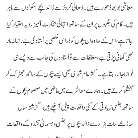
معاشی بوجھ ڈھورہے ہیں۔ ڈھائی کروڑ سے زائد بچے اسکولوں سے باہر
ہیں۔ کام کی جگہوں پر ان کے ساتھ انتہائی حقارت آمیز رویہ اختیار کیا
جاتا ہے، اس کے علاوہ ان بچوں کو ذرا سی غلطی پر اُستاد کی بے رحمانہ مار
بھی کھانی پڑتی ہے، مغلظات سے تو اُستادوں کی جانب سے ویسے ہی
نوازا جاتا رہتا ہے۔ اکثر عام شہری بھی ایسے بچوں کے ساتھ جھڑک کر
گفتگو کرتے ہیں۔ ہمارے معاشرے میں ماضی میں معصوم بچوں کے
ساتھ جنسی زیادتی کے کئی واقعات پیش آچکے ہیں۔ گزشتہ سال
ساڑھے سات ہزار سے زائد بچوں پر جنسی و جسمانی تشدد کے واقعات