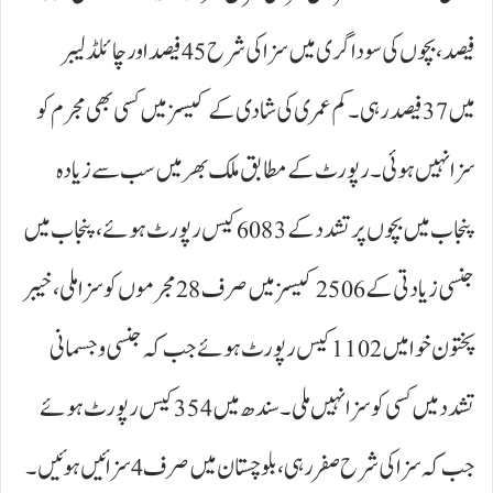
فیصد، بچوں کی سوداگری میں سزا کی شرح 45 فیصد اور چائلڈ لیبر
میں 37 فیصد رہی۔ کم عمری کی شادی کے کیسز میں کسی بھی مجرم کو
سزا نہیں ہوئی۔ رپورٹ کے مطابق ملک بھر میں سب سے زیادہ
پنجاب میں بچوں پر تشدد کے 6083 کیس رپورٹ ہوئے، پنجاب میں
جنسی زیادتی کے 2506 کیسز میں صرف 28 مجرموں کو سزا ملی، خیبر
پختون خوا میں 1102 کیس رپورٹ ہوئے جب کہ جنسی و جسمانی
تشدد میں کسی کو سزا نہیں ملی۔ سندھ میں 354 کیس رپورٹ ہوئے
جب کہ سزا کی شرح صفر رہی، بلوچستان میں صرف 4 سزائیں ہوئیں۔