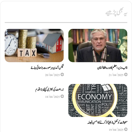
یہ بھی پڑھیے
نائب وزیراعظم کا دورہ افغانستان
ٹیکس آمدن ہر صورت بڑھائی جائے
20/04/2025
21/04/2025
زراعت کی بہتری کیلئے بڑا قدم
18/04/2025
معیشت کو مکمل ڈیجیٹائز کرنے کا احسن فیصلہ
19/04/2025