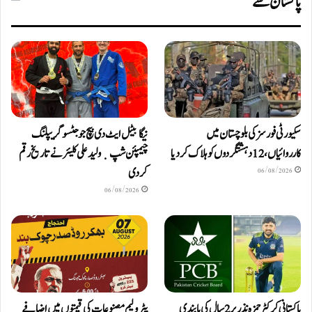
پاکستان سے
سکیورٹی فورسز کی بلوچستان میں
نیگا بیٹل ایٹ دی بیچ جوجٹسو گریپلنگ
کارروائیاں، 12 دہشتگردوں کو ہلاک کردیا
چیمپئن شپ ٜ ولید علی کلیئر نے تاریخ رقم
کر دی
06/08/2026
06/08/2026
پاکستانی کرکٹر حمزہ نذر پر 2 سال کی پابندی
پٹرولیم مصنوعات کی قیمتوں میں اضافے