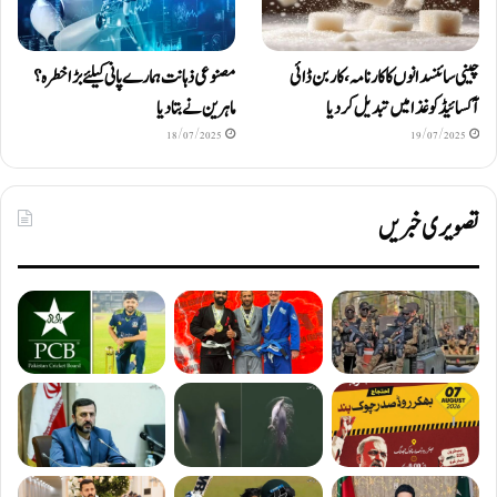
چینی سائنسدانوں کا کارنامہ، کاربن ڈائی
مصنوعی ذہانت ہمارے پانی کیلئے بڑا خطرہ؟
آکسائیڈ کو غذا میں تبدیل کردیا
ماہرین نے بتا دیا
18/07/2025
19/07/2025
تصویری خبریں