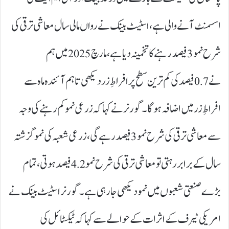
اسسمنٹ آنے والی ہے، اسٹیٹ بینک نے رواں مالی سال معاشی ترقی کی
شرح نمو 3فیصد رہنے کا تخمینہ دیا ہے، مارچ 2025میں ہم
نے 0.7فیصد کی کم ترین سطح پر افراطِ زر دیکھی تاہم آئندہ ماہ سے
افراطِ زر میں اضافہ ہوگا۔ گورنر نے کہا کہ زرعی نمو کم رہنے کی وجہ
سے معاشی ترقی کی شرح نمو 3فیصد رہے گی، زرعی شعبہ کی نمو گزشتہ
سال کے برابر رہتی تو معاشی ترقی کی شرح نمو 4.2فیصد ہوتی، تمام
بڑے صنعتی شعبوں میں نمو دیکھی جارہی ہے۔ گورنر اسٹیٹ بینک نے
امریکی ٹیرف کے اثرات کے حوالے سے کہا کہ ٹیکسٹائل کی