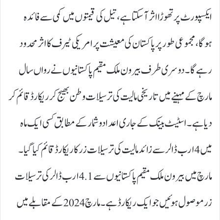
ایکسپورٹ پر تھوڑا اثر آسکتا ہے، تیل کی قیمتوں میں کمی سے فائدہ
ہوگا، مجموعی طور پر پاکستان کی معیشت پر امریکی ٹیرف کا اثر محدود
رہے گا۔ دوسری طرف بیرون ملک مقیم پاکستانیوں نے رواں سال
مارچ کے مہینے میں تاریخی مالیت کی ترسیلات وطن بھیج کر ریکارڈ قائم کر
دیا ہے۔ اسٹیٹ بینک کے جاری اعدادوشمار کے مطابق کسی ایک ماہ
میں 4ارب ڈالر سے زائد مالیت کی ترسیلات زر کا ریکارڈ قائم کیا گیا۔
مارچ میں بیرون ملک مقیم پاکستانیوں سے 4.1ارب ڈالر کی ترسیلات
زر موصول ہوئیں جو ایک ریکارڈ ہے۔ مارچ 2024 کے مقابلے میں