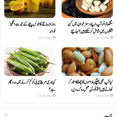
سنگھاڑا کو آپ اپنے دستر خوان میں کن
روزانہ مالٹے کا جوس پینے کے حیرت انگیز
شکلوں میں شامل کرسکتے ہیں ؟ جانیئے
فوائد
05/12/2025
26/12/2025
کیا آپ بھی بھیگے باداموں کا چھلکا اتار کر
کیا ہری مرچ چربی کو کم کرنے میں مددگار
کھاتے ہیں؟ تو فوراً یہ عمل روک دیں
ہے؟
26/06/2025
08/07/2025