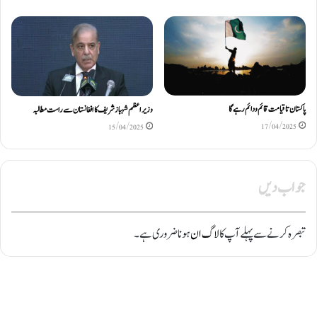
پاکستان تاقیامت قائم و دائم رہے گا
وزیراعظم شہباز شریف کا افغانستان سے راست مطالبہ
17/04/2025
15/04/2025
جواب دیں
تبصرہ کرنے سے پہلے آپ کا
لاگ ان
ہونا ضروری ہے۔