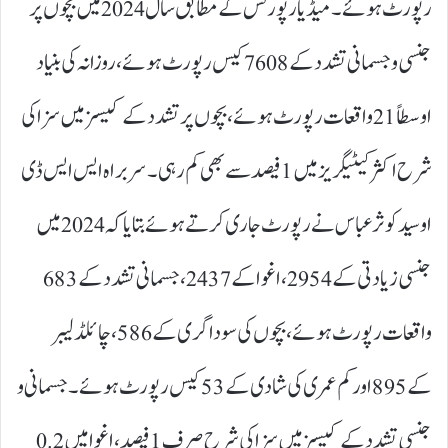
رپورٹ ہوئے۔میڈیا رپورٹس کے مطابق سال 2024 میں بچوں پر
جنسی و جسمانی تشدد کے 7608 کیس رپورٹ ہوئے، روزانہ کی بنیاد
اوسطاً 21 واقعات رپورٹ ہوئے، بچوں پر تشدد کے کیسز میں سزا کی
شرح اکثر کیٹیگریز میں 1 فیصد سے بھی کم رہی۔ سربراہ ایس ایس ڈی
او سید کوثر عباس نے رپورٹ جاری کرتے ہوئے بتایا کہ 2024 میں
جنسی زیادتی کے 2954، اغوا کے 2437، جسمانی تشدد کے 683
واقعات رپورٹ ہوئے، بچوں کی سوداگری کے 586، چائلڈ لیبر
کے 895 اور کم عمری کی شادی کے 53 کیس رپورٹ ہوئے۔ جسمانی و
جنسی تشدد کے کیسز میں سزا کی شرح صرف 1 فیصد، اغوا میں 0.2