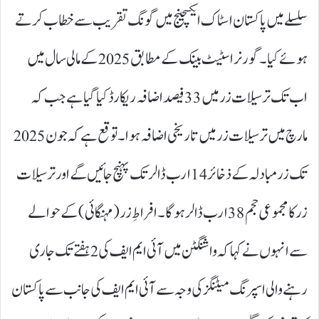
سلسلے میں پاکستان اسٹاک ایکسچینج میں گونگ تقریب سے خطاب کرتے
ہوئے کیا۔ گورنر اسٹیٹ بینک کے مطابق 2025 کے مالی سال میں
اب تک ترسیلات زر میں 33 فیصد اضافہ ریکارڈ کیا گیا ہے جب کہ
مارچ میں ترسیلات زر میں تاریخی اضافہ ہوا۔ توقع ہے کہ جون 2025
تک زرمبادلہ کے ذخائر 14ارب ڈالر تک پہنچ جائیں گے اور ترسیلات
زر کا مجموعی حجم 38 ارب ڈالر ہوگا۔ افراطِ زر (مہنگائی) کے حوالے
سے انہوں نے کہا کہ واشنگٹن میں آئی ایم ایف کی 2ہفتے تک جاری
رہنے والی اسپرنگ میٹنگز کی وجہ سے آئی ایم ایف کی جانب سے پاکستان