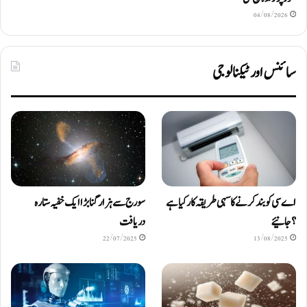
04/08/2026
سائنس اور ٹیکنالوجی
اے سی کو بند کرنے کا سہی طریقہ کار کیا ہے
سورج سے ہزار گنا بڑا ایک خفیہ ستارہ
؟ جانیئے
دریافت
22/07/2025
13/08/2025