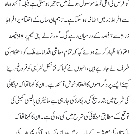
کو قرض کی اگلی قسط موصول ہونے میں تاخیر ہوسکتی ہے جبکہ آئندہ ماہ
سے افراط زر میں اضافہ ہوسکتا ہے۔ تاہم مالی سال کے اختتام پر افراطِ
زر 5سے 7فیصد کے درمیان رہے گی۔ گورنر نے اپنی ٹیم پر 98فیصد
اعتماد کا اظہار کرتے ہوئے کہا کہ تمام معاشی اقدامات ملک کو استحکام کی
طرف لے جارہے ہیں، انہوں نے کہا کہ فنانشل لٹریسی کو فروغ دینے
کیلئے ایسے پروگراموں کا انعقاد خوش آئند ہے۔ ان کا کہنا تھا کہ مہنگائی
کی شرح میں بتدریج کمی ریکارڈ کی جا رہی ہے، مانیٹری پالیسی کمیٹی کی
توقع کے مطابق مہنگائی کی شرح میں کمی ہوئی ہے۔ ان کا کہنا تھا کہ
پاکستان کی معیشت کے بارے میں ورلڈ بینک اور آئی ایم ایف کی