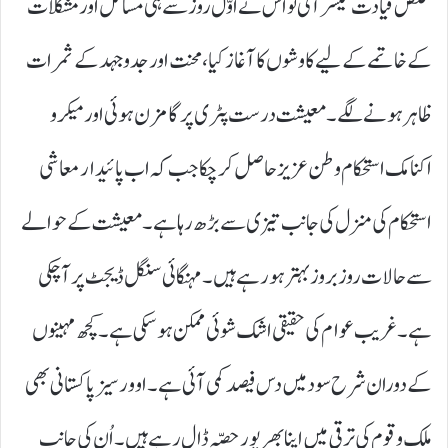
مخلص قیادت میسر آئی تو اس نے اوّل روز سے ہی مسائل اور مشکلات
کے خاتمے کے لیے کاوشوں کا آغاز کیا، محنت اور جدوجہد کے ثمرات
ظاہر ہونے لگے۔ معیشت درست پٹری پر گامزن ہوئی اور میکرو
اکنامک استحکام وطن عزیز حاصل کرچکا جب کہ اب پائیدار معاشی
استحکام کی منزل کی جانب تیزی سے بڑھ رہا ہے۔ معیشت کے حوالے
سے حالات روز بروز بہتر ہورہے ہیں۔ مہنگائی سنگل ڈیجٹ پر آچکی
ہے۔ غریب عوام کی حقیقی اشک شوئی ممکن ہوسکی ہے۔ کچھ مہینوں
کے دوران شرح سود میں دس فیصد کمی آئی ہے۔ اوور سیز پاکستانی بھی
ملک و قوم کی ترقی میں اپنا بھرپور حصّہ ڈال رہے ہیں۔ اُن کی جانب