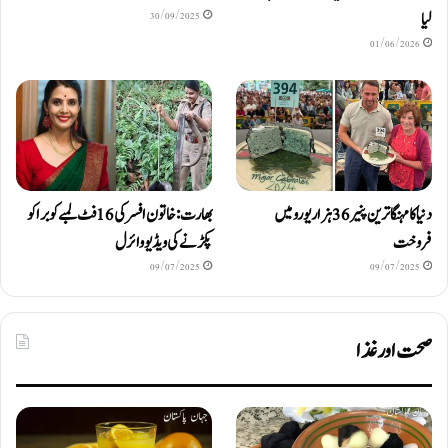
لیا
30/09/2025
01/06/2026
دنیا کا مہنگا ترین پنیر 36 ہزار یورو میں
بھارت: خاتون افسر کی 16 فٹ لمبے کوبرا کو
فروخت
پکڑنے کی ویڈیو وائرل
09/07/2025
09/07/2025
صحت اور غذا