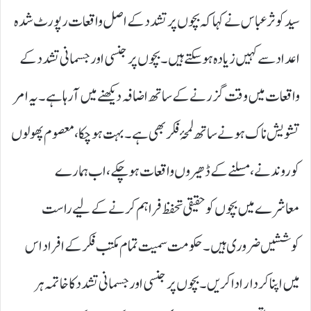
سید کوثر عباس نے کہا کہ بچوں پر تشدد کے اصل واقعات رپورٹ شدہ
اعداد سے کہیں زیادہ ہوسکتے ہیں۔ بچوں پر جنسی اور جسمانی تشدد کے
واقعات میں وقت گزرنے کے ساتھ اضافہ دیکھنے میں آرہا ہے۔ یہ امر
تشویش ناک ہونے ساتھ لمحۂ فکر بھی ہے۔ بہت ہوچکا، معصوم پھولوں
کو روندنے، مسلنے کے ڈھیروں واقعات ہوچکے، اب ہمارے
معاشرے میں بچوں کو حقیقی تحفظ فراہم کرنے کے لیے راست
کوششیں ضروری ہیں۔ حکومت سمیت تمام مکتب فکر کے افراد اس
میں اپنا کردار ادا کریں۔ بچوں پر جنسی اور جسمانی تشدد کا خاتمہ ہر