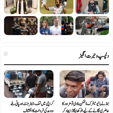
دلچسپ و حیرت انگیز
ٹِنڈ نے بائیومیٹرک ناممکن بنا دی تو مزدور کا
کراچی میں نمک، ڈیٹرجنٹ اور پانی ملے
حاضری لگانے کے لیے انوکھا جگاڑ ایجاد کر
دودھ کی فروخت کا انکشاف