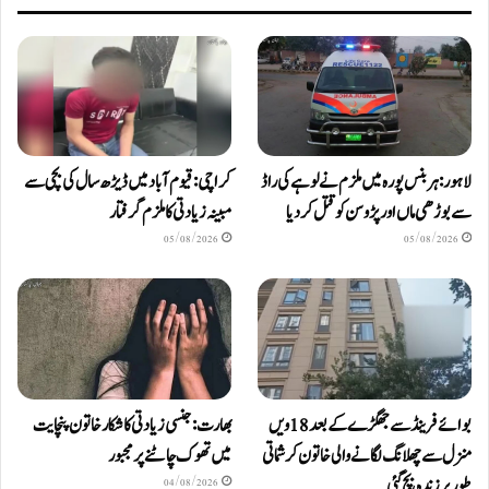
لاہور: ہربنس پورہ میں ملزم نے لوہے کی راڈ
کراچی: قیوم آباد میں ڈیڑھ سال کی بچی سے
سے بوڑھی ماں اور پڑوسن کو قتل کر دیا
مبینہ زیادتی کا ملزم گرفتار
05/08/2026
05/08/2026
بوائے فرینڈ سے جھگڑے کے بعد 18 ویں
بھارت: جنسی زیادتی کا شکار خاتون پنچایت
منزل سے چھلانگ لگانے والی خاتون کرشماتی
میں تھوک چاٹنے پر مجبور
طور پر زندہ بچ گئی
04/08/2026