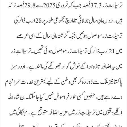
ترسیلات زر 37.3 فیصد جب کہ فروری 2025سے 29.8فیصد زائد
ہیں۔ رواں مالی سال جولائی تا مارچ مجموعی طور پر 28ارب ڈالر کی
ترسیلات زر موصول ہوئیں جبکہ گزشتہ مالی سال کے اسی عرصے
میں 21ارب ڈالر کی ترسیلات زر موصول ہوئی تھیں۔ ترسیلاتِ زر
میں یہ اضافہ تازہ ہوا کے خوش گوار جھونکے کی مانند ہے۔ اوورسیز
پاکستانیز ملک سے دُور رہ کر بھی وطن کے لیے بہترین خدمات سرانجام
دے رہے ہیں، جنہیں کسی طور فراموش نہیں کیا جاسکتا۔ ان شاء اللہ
اگلے وقتوں میں ترسیلاتِ زر میں مزید اضافہ متوقع ہے۔ مہنگائی میں