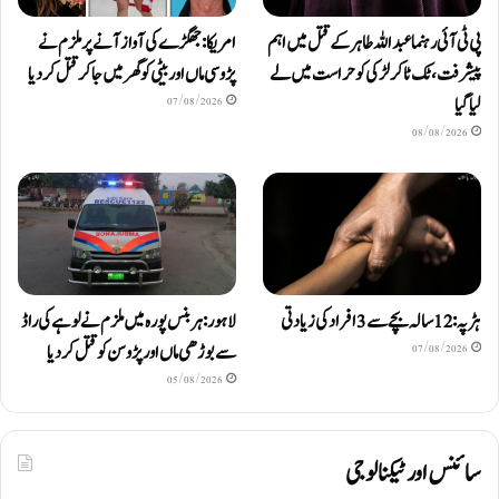
پی ٹی آئی رہنما عبداللہ طاہر کے قتل میں اہم
امریکا: جھگڑے کی آواز آنے پر ملزم نے
پیشرفت، ٹک ٹاکر لڑکی کو حراست میں لے
پڑوسی ماں اور بیٹی کو گھر میں جا کر قتل کر دیا
لیا گیا
07/08/2026
08/08/2026
ہڑپہ: 12 سالہ بچے سے 3 افراد کی زیادتی
لاہور: ہربنس پورہ میں ملزم نے لوہے کی راڈ
سے بوڑھی ماں اور پڑوسن کو قتل کر دیا
07/08/2026
05/08/2026
سائنس اور ٹیکنالوجی