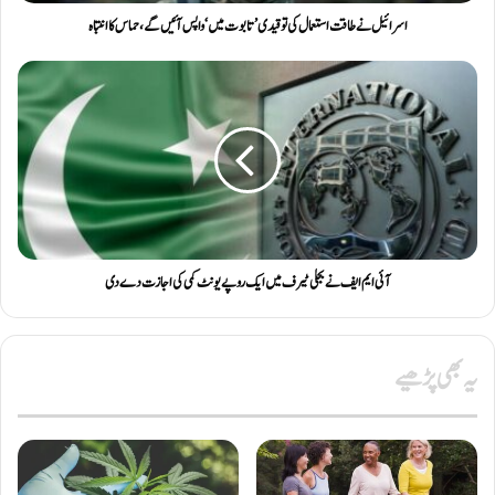
اسرائیل نے طاقت استعمال کی تو قیدی ’تابوت میں‘ واپس آئیں گے، حماس کا انتباہ
آئی ایم ایف نے بجلی ٹیرف میں ایک روپے یونٹ کمی کی اجازت دے دی
یہ بھی پڑھیے