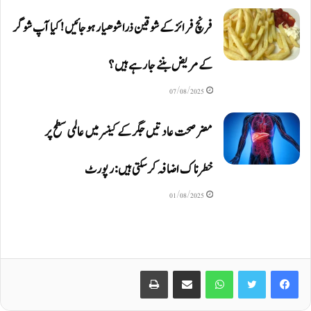
فرنچ فرائز کے شوقین ذرا شوھیار ہوجائیں ! کیا آپ شوگر
کے مریض بننے جا رہے ہیں ؟
07/08/2025
مضر صحت عادتیں جگر کے کینسر میں عالمی سطح پر
خطرناک اضافہ کر سکتی ہیں: رپورٹ
01/08/2025
Print
Share via Email
WhatsApp
Twitter
Facebook