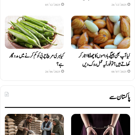
05/12/2025
26/12/2025
کیا آپ بھی بھیگے باداموں کا چھلکا اتار کر
کیا ہری مرچ چربی کو کم کرنے میں مددگار
کھاتے ہیں؟ تو فوراً یہ عمل روک دیں
ہے؟
26/06/2025
08/07/2025
پاکستان سے