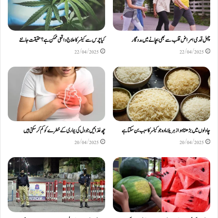
چہل قدمی امراض قلب سے بھی بچانے میں مددگار
کیا چرس سے کینسر کا علاج واقعی ممکن ہے؟ حقیقت جانئے
22/04/2025
22/04/2025
چاولوں میں بڑھتا ہوا زہریلا مادہ جو کینسر کا سبب بن سکتا ہے
چھ غذائیں جو دل کی بیماری کے خطرے کو کم کر سکتی ہیں
20/04/2025
20/04/2025