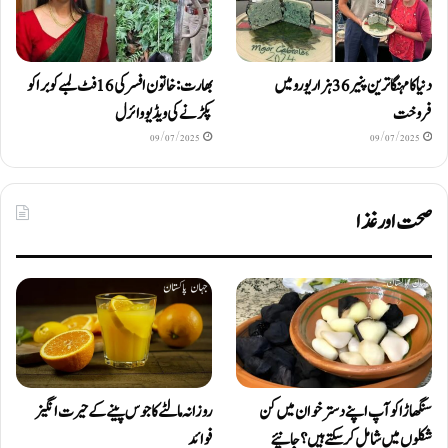
دنیا کا مہنگا ترین پنیر 36 ہزار یورو میں
بھارت: خاتون افسر کی 16 فٹ لمبے کوبرا کو
فروخت
پکڑنے کی ویڈیو وائرل
09/07/2025
09/07/2025
صحت اور غذا
سنگھاڑا کو آپ اپنے دستر خوان میں کن
روزانہ مالٹے کا جوس پینے کے حیرت انگیز
شکلوں میں شامل کرسکتے ہیں ؟ جانیئے
فوائد