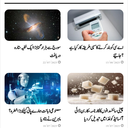
اے سی کو بند کرنے کا سہی طریقہ کار کیا ہے
سورج سے ہزار گنا بڑا ایک خفیہ ستارہ
؟ جانیئے
دریافت
22/07/2025
13/08/2025
چینی سائنسدانوں کا کارنامہ، کاربن ڈائی
مصنوعی ذہانت ہمارے پانی کیلئے بڑا خطرہ؟
آکسائیڈ کو غذا میں تبدیل کردیا
ماہرین نے بتا دیا
18/07/2025
19/07/2025