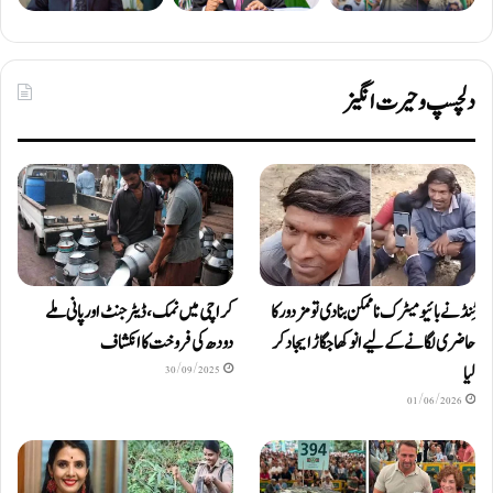
دلچسپ و حیرت انگیز
ٹِنڈ نے بائیومیٹرک ناممکن بنا دی تو مزدور کا
کراچی میں نمک، ڈیٹرجنٹ اور پانی ملے
حاضری لگانے کے لیے انوکھا جگاڑ ایجاد کر
دودھ کی فروخت کا انکشاف
لیا
30/09/2025
01/06/2026