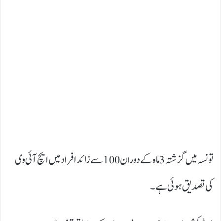
تونسہ میں گزشتہ 3 ماہ کے دوران 100 سے زائد افراد میں ایچ آئی وی
کی تصدیق ہوئی ہے۔