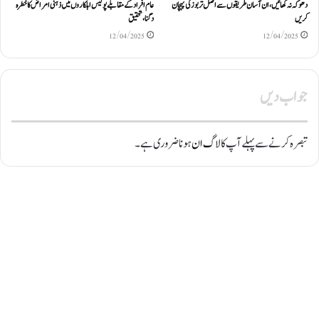
دھوکہ نہ کھائیں، ان آسان طریقوں سے اصل تربوز کی پہچان
عام افراد کے مقابلے پولیس اہلکاروں میں ذہنی امراض کا خطرہ
کریں
دگنا، تحقیق
12/04/2025
12/04/2025
جواب دیں
تبصرہ کرنے سے پہلے آپ کا
لاگ ان
ہونا ضروری ہے۔