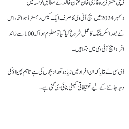
ڈپٹی کمشنر ڈیرہ غازی خان عثمان خالد کے مطابق تونسہ میں
دسمبر 2024 میں ایچ آئی وی کا صرف ایک کیس رجسٹرڈ ہوا تھا، اس
کے بعد اسکریننگ کا عمل شروع کیا گیا تو معلوم ہوا کہ 100 سے زائد
افراد ایچ آئی وی میں مبتلا ہیں۔
ڈی سی نے بتایا کہ ان افراد میں زیادہ تعداد بچوں کی ہے تاہم پھیلاؤ کی
وجہ جاننے کے لیے تحقیقاتی کمیٹی بنائی دی گئی ہے۔