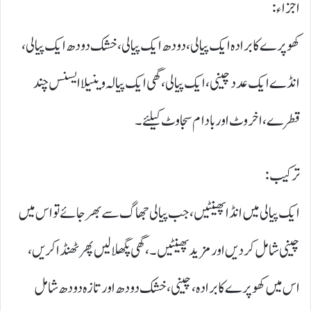
اجزاء:
کھوپرے کا برادہ ایک پیالی، دودھ ایک پیالی، خشک دودھ ایک پیالی،
انڈے ایک عدد چینی، ایک پیالی، گھی ایک پیالہ وینیلا ایسنس چند
قطرے، اخروٹ اور بادام سجاوٹ کیلئے۔
ترکیب:
ایک پیالی میں انڈا پھینٹیں، جب پیالی جھاگ سے بھرجائے تو اس میں
چینی شامل کردیں اور مزید پھینٹیں۔،گھی پگھلا لیں پھرٹھنڈا کریں،
اس میں کھوپرے کا برادہ، چینی، خشک دودھ اور تازہ دودھ شامل