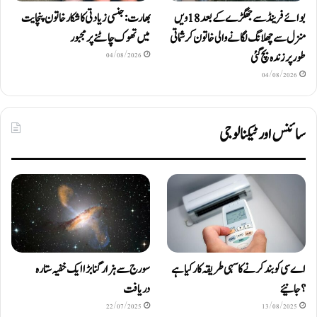
بوائے فرینڈ سے جھگڑے کے بعد 18 ویں
بھارت: جنسی زیادتی کا شکار خاتون پنچایت
منزل سے چھلانگ لگانے والی خاتون کرشماتی
میں تھوک چاٹنے پر مجبور
طور پر زندہ بچ گئی
04/08/2026
04/08/2026
سائنس اور ٹیکنالوجی
اے سی کو بند کرنے کا سہی طریقہ کار کیا ہے
سورج سے ہزار گنا بڑا ایک خفیہ ستارہ
؟ جانیئے
دریافت
22/07/2025
13/08/2025