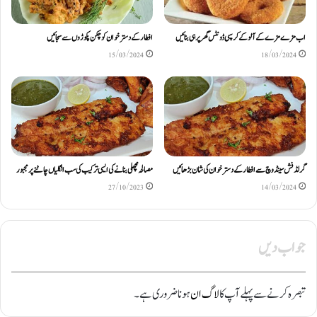
اب مزے مزے کے آلو کے کرسپی ڈونٹس گھر پر ہی بنائیں
افطار کے دسترخوان کو چکن پکوڑوں سے سجائیں
15/03/2024
18/03/2024
گرلڈ فش سینڈوچ سے افطار کے دسترخوان کی شان بڑھائیں
مصالحہ مچھلی بنانے کی ایسی ترکیب کی سب انگلیاں چاٹنے پر مجبور
27/10/2023
14/03/2024
جواب دیں
تبصرہ کرنے سے پہلے آپ کا
لاگ ان
ہونا ضروری ہے۔