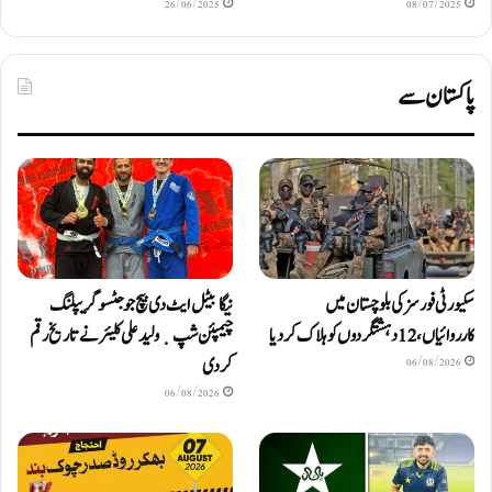
26/06/2025
08/07/2025
پاکستان سے
سکیورٹی فورسز کی بلوچستان میں
نیگا بیٹل ایٹ دی بیچ جوجٹسو گریپلنگ
کارروائیاں، 12 دہشتگردوں کو ہلاک کردیا
چیمپئن شپ ٜ ولید علی کلیئر نے تاریخ رقم
کر دی
06/08/2026
06/08/2026