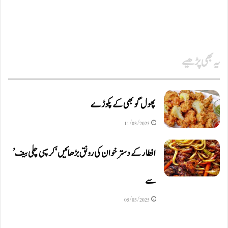
یہ بھی پڑھیے
پھول گوبھی کے پکوڑے
11/03/2025
افطار کے دسترخوان کی رونق بڑھائیں ‘کرسپی چلی بیف’
سے
05/03/2025