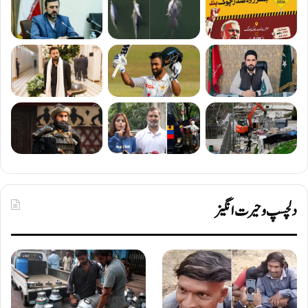
دلچسپ و حیرت انگیز