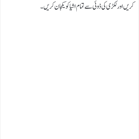
کریں اور لکڑی کی ڈوئی سے تمام اشیاکو یکجان کریں۔