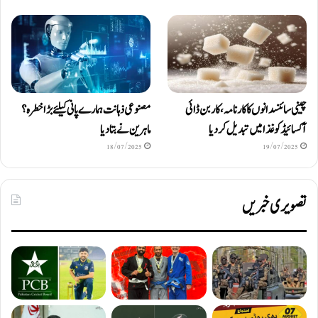
چینی سائنسدانوں کا کارنامہ، کاربن ڈائی
مصنوعی ذہانت ہمارے پانی کیلئے بڑا خطرہ؟
آکسائیڈ کو غذا میں تبدیل کردیا
ماہرین نے بتا دیا
18/07/2025
19/07/2025
تصویری خبریں