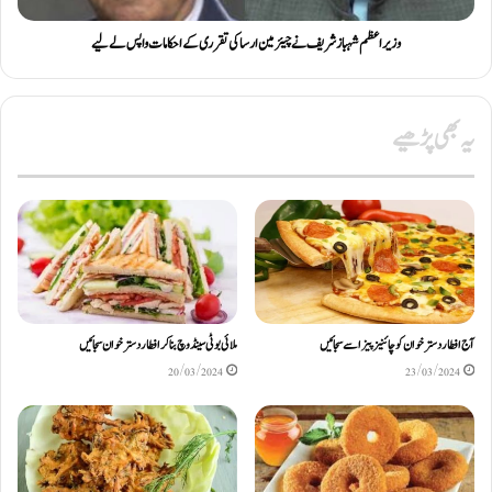
وزیر اعظم شہباز شریف نے چیئرمین ارسا کی تقرری کے احکامات واپس لے لیے
یہ بھی پڑھیے
آج افطار دسترخوان کو چائنیز پیزا سے سجائیں
ملائی بوٹی سینڈوچ بناکر افطار دسترخوان سجائیں
20/03/2024
23/03/2024