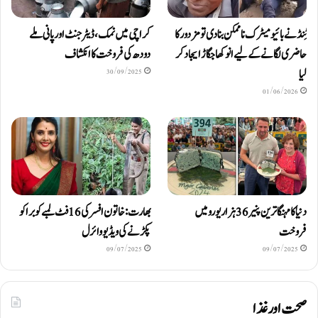
ٹِنڈ نے بائیومیٹرک ناممکن بنا دی تو مزدور کا
کراچی میں نمک، ڈیٹرجنٹ اور پانی ملے
حاضری لگانے کے لیے انوکھا جگاڑ ایجاد کر
دودھ کی فروخت کا انکشاف
لیا
30/09/2025
01/06/2026
دنیا کا مہنگا ترین پنیر 36 ہزار یورو میں
بھارت: خاتون افسر کی 16 فٹ لمبے کوبرا کو
فروخت
پکڑنے کی ویڈیو وائرل
09/07/2025
09/07/2025
صحت اور غذا