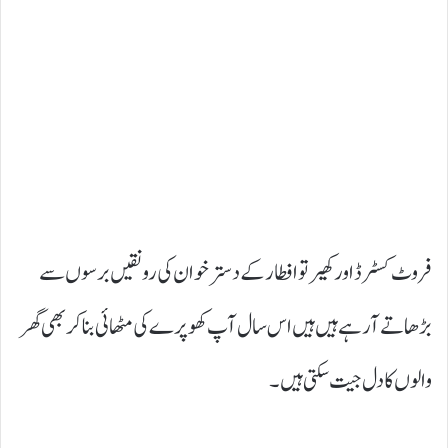
فروٹ کسٹرڈ اور کھیر تو افطار کے دسترخوان کی رونقیں برسوں سے
بڑھاتے آرہے ہیں ہیں اس سال آپ کھوپرے کی مٹھائی بناکر بھی گھر
والوں کا دل جیت سکتی ہیں۔