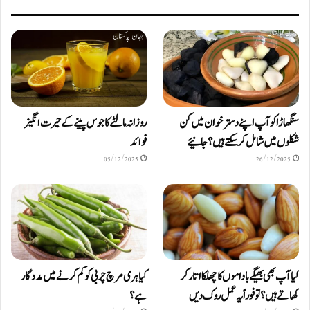
سنگھاڑا کو آپ اپنے دستر خوان میں کن
روزانہ مالٹے کا جوس پینے کے حیرت انگیز
شکلوں میں شامل کرسکتے ہیں ؟ جانیئے
فوائد
05/12/2025
26/12/2025
کیا آپ بھی بھیگے باداموں کا چھلکا اتار کر
کیا ہری مرچ چربی کو کم کرنے میں مددگار
کھاتے ہیں؟ تو فوراً یہ عمل روک دیں
ہے؟