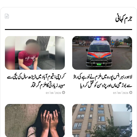
جرم کہانی
لاہور: ہربنس پورہ میں ملزم نے لوہے کی راڈ
کراچی: قیوم آباد میں ڈیڑھ سال کی بچی سے
سے بوڑھی ماں اور پڑوسن کو قتل کر دیا
مبینہ زیادتی کا ملزم گرفتار
05/08/2026
05/08/2026