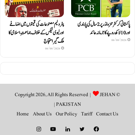
پاکستانی کرکٹر حمزہ نذر پر 2 سال کی پابندی
پٹرولیم مصنوعات کی قیمتوں میں اضافے
اور 10 لاکھ روپےکا جرمانہ عائد
اور لیوی ٹیکس کے خلاف جماعتِ اسلامی کا
ملک گیر احتجاج
06/08/2026
06/08/2026
JEHAN
© Copyright 2026, All Rights Reserved |
|
PAKISTAN
Home
About Us
Our Policy
Tariff
Contact Us
Instagram
YouTube
LinkedIn
Twitter
Facebook