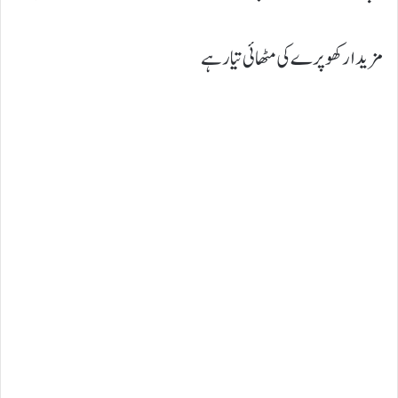
مزیدار کھوپرے کی مٹھائی تیار ہے