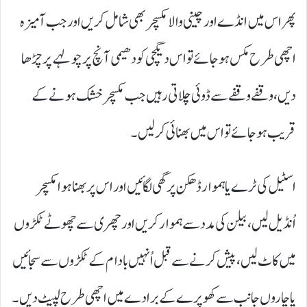
پھر اس میں انڈے اور چینی والا مکسچر بھی شامل کریں اور جب آمیزہ
اچھی طرح مکس ہوجائے تو اس دیگچی کو دھیمی آنچ پر چولہے پر چڑھا
دیں، وقفے وقفے سے ڈوئی چلاتی رہیں جب مکسچر خشک ہونے کے
قریب ہوجائے تو اس میں بھنائی کرلیں۔
اسٹیل کی ٹرے یا ہموار ڈھکن پر گھی لگائیں اور اس پر بھنا ہوا مکسچر
اُنڈیل لیں، بیلن کی مدد سے ہموار کریں اور چھری سے چھوٹے ٹکڑوں
میں کاٹ لیں، پیش کرنے سے قبل اُنہیں بادام کے ٹکڑوں سے سجائیں
یا چاروں جانب سے کھوپرے کے برادے میں اچھی طرح لپیٹ دیں۔