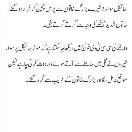
سائیکل سوار 2 لٹیرے بزرگ خاتون سے پرس چھین کر فرار ہو گئے،
خاتون شدید جھٹکے کی وجہ سے گرتے گرتے بچی۔
واقعے کی سی سی ٹی وی فوٹیج میں دیکھا جا سکتا ہے کہ موٹر سائیکل پر سوار
لٹیروں نے گلی میں سامنے سے آتے ہوئے واردات کرنی چاہے لیکن
موقع نہ مل سکا اور بزرگ خاتون کے قریب سے گزر گئے۔