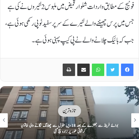
فوٹیج کے مطابق واردات شلوار قمیض میں ملبوس 2 لٹیروں نے کی ہے
جس میں پرس چھیننے والے لٹیرے کے سر پر سفید ٹوپی رکھی ہوئی ہے،
جب کہ بائیک چلانے والے نے پی کیپ پہنی ہوئی ہے۔
Print
Share via Email
WhatsApp
Twitter
Facebook
تازہ ترین
بھارت: جنسی زیادتی کا شکار خاتون پنچایت میں تھوک چاٹنے پر مجبور