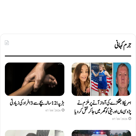
جرم کہانی
امریکا: جھگڑے کی آواز آنے پر ملزم نے
ہڑپہ: 12 سالہ بچے سے 3 افراد کی زیادتی
پڑوسی ماں اور بیٹی کو گھر میں جا کر قتل کر دیا
07/08/2026
07/08/2026