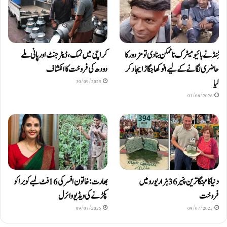
ٹِنڈ نے بائیومیٹرک ناممکن بنا دی تو مزدور کا
کراچی میں نمک، ڈیٹرجنٹ اور پانی ملے
حاضری لگانے کے لیے انوکھا جگاڑ ایجاد کر
دودھ کی فروخت کا انکشاف
لیا
30/09/2025
01/06/2026
دنیا کا مہنگا ترین پنیر 36 ہزار یورو میں
بھارت: خاتون افسر کی 16 فٹ لمبے کوبرا کو
فروخت
پکڑنے کی ویڈیو وائرل
09/07/2025
09/07/2025