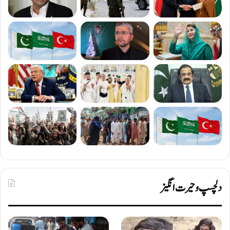
دلچسپ و حیرت انگیز