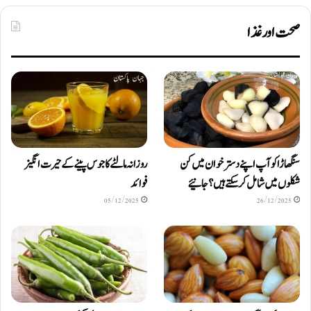
صحت اور غذا
سنگھاڑا کو آپ اپنے دستر خوان میں کن
روزانہ مالٹے کا جوس پینے کے حیرت انگیز
شکلوں میں شامل کرسکتے ہیں ؟ جانیئے
فوائد
05/12/2025
26/12/2025