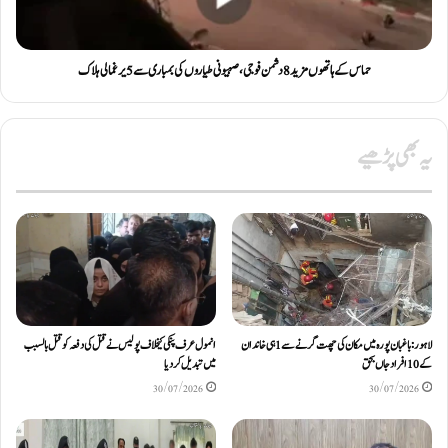
حماس کے ہاتھوں مزید 8 دشمن فوجی، صہیونی طیاروں کی بمباری سے 5 یرغمالی ہلاک
یہ بھی پڑھیے
لاہور: باغبان پورہ میں مکان کی چھت گرنے سے 1 ہی خاندان
انمول عرف پنکی کیخلاف پولیس نے قتل کی دفعہ کو قتل بالسبب
کے 10 افراد جاں بحق
میں تبدیل کر دیا
30/07/2026
30/07/2026