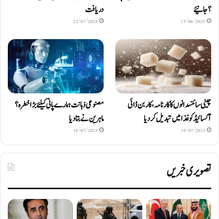
؟ جانیئے
دریافت
22/07/2025
13/08/2025
چینی سائنسدانوں کا کارنامہ، کاربن ڈائی
مصنوعی ذہانت ہمارے پانی کیلئے بڑا خطرہ؟
آکسائیڈ کو غذا میں تبدیل کردیا
ماہرین نے بتا دیا
18/07/2025
19/07/2025
تصویری خبریں