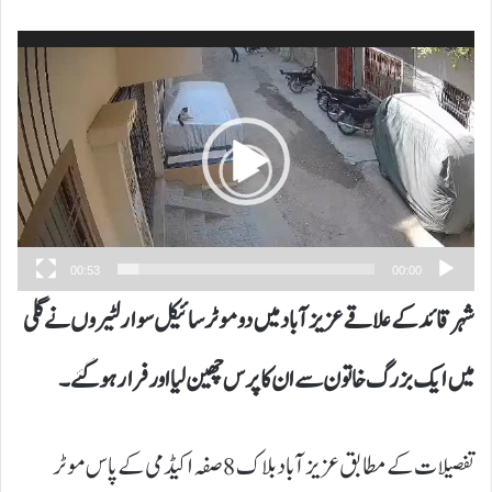
ویڈیو
پلیئر
00:53
00:00
شہر قائد کے علاقے عزیز آباد میں دو موٹر سائیکل سوار لٹیروں نے گلی
میں ایک بزرگ خاتون سے ان کا پرس چھین لیا اور فرار ہو گئے۔
تفصیلات کے مطابق عزیز آباد بلاک 8 صفہ اکیڈمی کے پاس موٹر