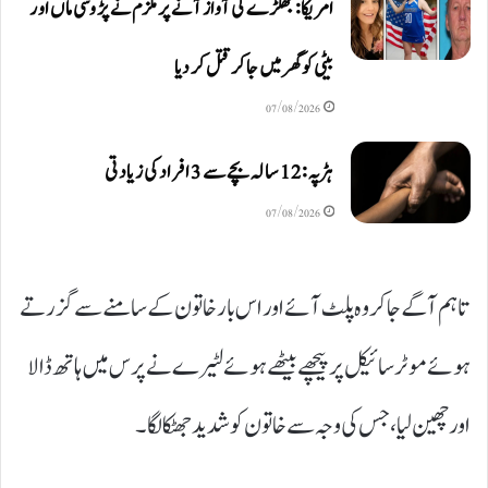
امریکا: جھگڑے کی آواز آنے پر ملزم نے پڑوسی ماں اور
بیٹی کو گھر میں جا کر قتل کر دیا
07/08/2026
ہڑپہ: 12 سالہ بچے سے 3 افراد کی زیادتی
07/08/2026
تاہم آگے جا کر وہ پلٹ آئے اور اس بار خاتون کے سامنے سے گزرتے
ہوئے موٹر سائیکل پر پیچھے بیٹھے ہوئے لٹیرے نے پرس میں ہاتھ ڈالا
اور چھین لیا، جس کی وجہ سے خاتون کو شدید جھٹکا لگا۔