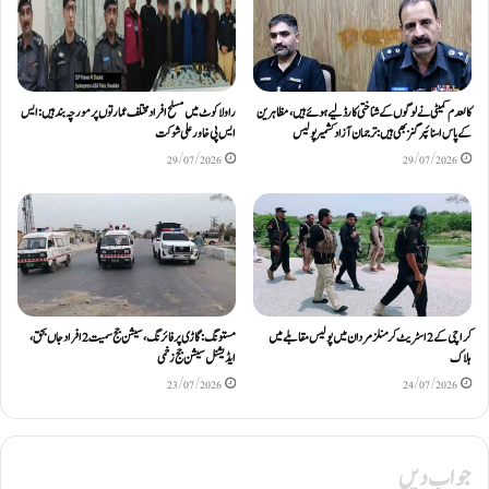
کالعدم کمیٹی نے لوگوں کے شناختی کارڈ لیے ہوئے ہیں، مظاہرین
راولاکوٹ میں مسلح افراد مختلف عمارتوں پر مورچہ بند ہیں: ایس
کے پاس اسنائپرگنز بھی ہیں: ترجمان آزادکشمیر پولیس
ایس پی خاور علی شوکت
29/07/2026
29/07/2026
کراچی کے 2 اسٹریٹ کرمنلز مردان میں پولیس مقابلے میں
مستونگ: گاڑی پر فائرنگ، سیشن جج سمیت 2 افراد جاں بحق،
ہلاک
ایڈیشنل سیشن جج زخمی
23/07/2026
24/07/2026
جواب دیں