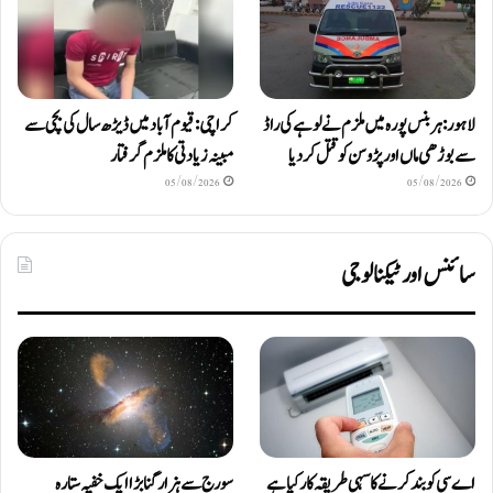
لاہور: ہربنس پورہ میں ملزم نے لوہے کی راڈ
کراچی: قیوم آباد میں ڈیڑھ سال کی بچی سے
سے بوڑھی ماں اور پڑوسن کو قتل کر دیا
مبینہ زیادتی کا ملزم گرفتار
05/08/2026
05/08/2026
سائنس اور ٹیکنالوجی
اے سی کو بند کرنے کا سہی طریقہ کار کیا ہے
سورج سے ہزار گنا بڑا ایک خفیہ ستارہ