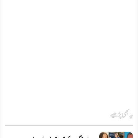
یہ بھی پڑھیے