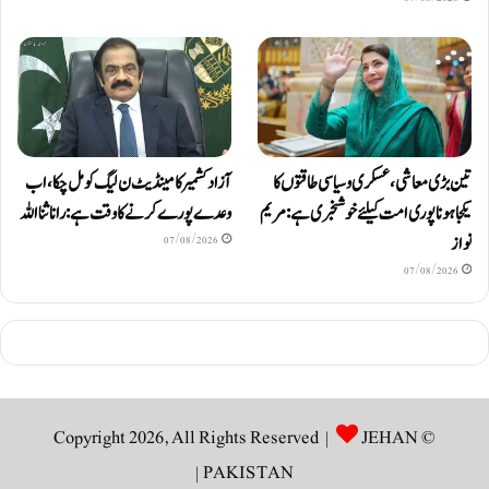
تین بڑی معاشی، عسکری و سیاسی طاقتوں کا
آزاد کشمیر کا مینڈیٹ ن لیگ کو مل چکا، اب
یکجا ہونا پوری امت کیلئے خوشخبری ہے: مریم
وعدے پورے کرنے کا وقت ہے: رانا ثنا اللہ
نواز
07/08/2026
07/08/2026
JEHAN
© Copyright 2026, All Rights Reserved |
|
PAKISTAN