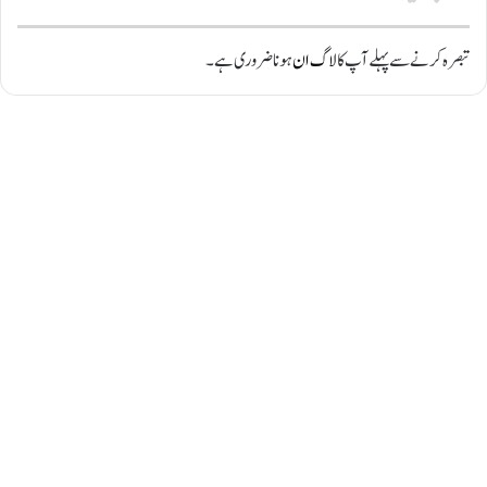
تبصرہ کرنے سے پہلے آپ کا
لاگ ان
ہونا ضروری ہے۔