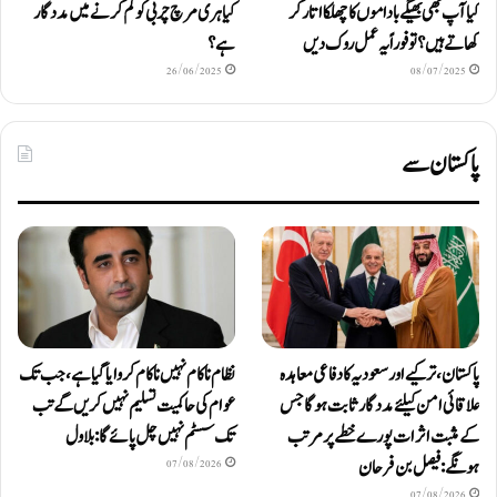
کیا آپ بھی بھیگے باداموں کا چھلکا اتار کر
کیا ہری مرچ چربی کو کم کرنے میں مددگار
کھاتے ہیں؟ تو فوراً یہ عمل روک دیں
ہے؟
26/06/2025
08/07/2025
پاکستان سے
پاکستان، ترکیے اور سعودیہ کا دفاعی معاہدہ
نظام ناکام نہیں ناکام کروایاگیا ہے، جب تک
علاقائی امن کیلئے مددگار ثابت ہوگا جس
عوام کی حاکمیت تسلیم نہیں کریں گے تب
کے مثبت اثرات پورے خطے پر مرتب
تک سسٹم نہیں چل پائےگا: بلاول
ہونگے: فیصل بن فرحان
07/08/2026
07/08/2026