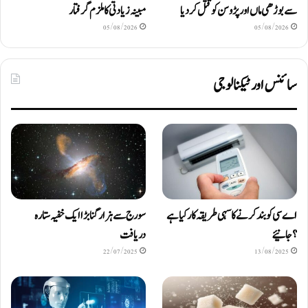
سے بوڑھی ماں اور پڑوسن کو قتل کر دیا
مبینہ زیادتی کا ملزم گرفتار
05/08/2026
05/08/2026
سائنس اور ٹیکنالوجی
اے سی کو بند کرنے کا سہی طریقہ کار کیا ہے
سورج سے ہزار گنا بڑا ایک خفیہ ستارہ
؟ جانیئے
دریافت
22/07/2025
13/08/2025