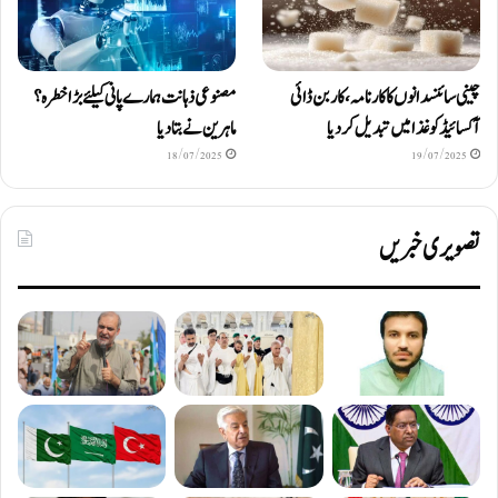
چینی سائنسدانوں کا کارنامہ، کاربن ڈائی
مصنوعی ذہانت ہمارے پانی کیلئے بڑا خطرہ؟
آکسائیڈ کو غذا میں تبدیل کردیا
ماہرین نے بتا دیا
18/07/2025
19/07/2025
تصویری خبریں