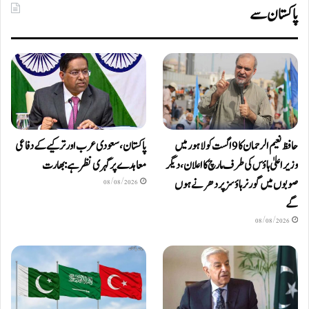
پاکستان سے
حافظ نعیم الرحمان کا 9 اگست کو لاہور میں
پاکستان، سعودی عرب اور ترکیے کے دفاعی
وزیر اعلیٰ ہاؤس کی طرف مارچ کا اعلان، دیگر
معاہدے پر گہری نظر ہے: بھارت
صوبوں میں گورنر ہاؤسز پر دھرنے ہوں
08/08/2026
گے
08/08/2026