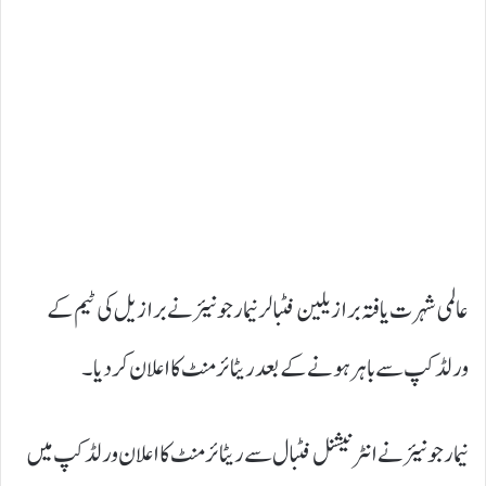
عالمی شہرت یافتہ برازیلین فٹبالر نیمار جونیئر نے برازیل کی ٹیم کے
ورلڈ کپ سے باہر ہونے کے بعد ریٹائرمنٹ کا اعلان کر دیا۔
نیمار جونیئر نے انٹرنیشنل فٹبال سے ریٹائرمنٹ کا اعلان ورلڈ کپ میں