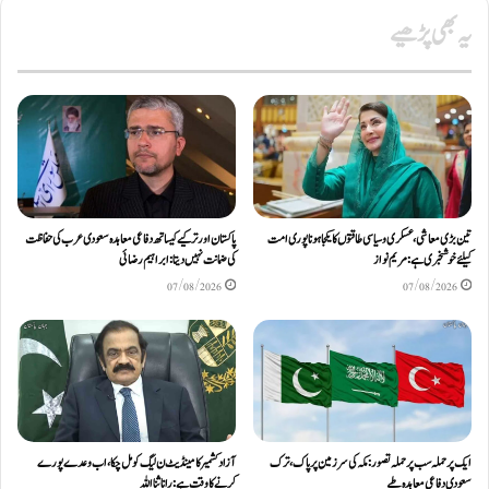
یہ بھی پڑھیے
تین بڑی معاشی، عسکری و سیاسی طاقتوں کا یکجا ہونا پوری امت
پاکستان اور ترکیے کیساتھ دفاعی معاہدہ سعودی عرب کی حفاظت
کیلئے خوشخبری ہے: مریم نواز
کی ضمانت نہیں دیتا: ابراہیم رضائی
07/08/2026
07/08/2026
ایک پر حملہ سب پر حملہ تصور: مکہ کی سرزمین پر پاک، ترک
آزاد کشمیر کا مینڈیٹ ن لیگ کو مل چکا، اب وعدے پورے
سعودی دفاعی معاہدہ طے
کرنے کا وقت ہے: رانا ثنا اللہ