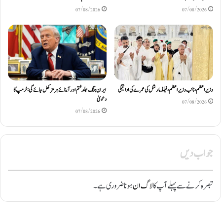
07/08/2026
07/08/2026
وزیرِاعظم، نائب وزیرِ اعظم، فیلڈ مارشل کی عمرے کی ادائیگی
ایران جنگ جلد ختم اور آبنائے ہرمز کھل جائے گی: ٹرمپ کا
دعویٰ
07/08/2026
07/08/2026
جواب دیں
تبصرہ کرنے سے پہلے آپ کا
لاگ ان
ہونا ضروری ہے۔