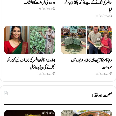
حاضری لگانے کے لیے انوکھا جگاڑ ایجاد کر
دودھ کی فروخت کا انکشاف
لیا
30/09/2025
01/06/2026
دنیا کا مہنگا ترین پنیر 36 ہزار یورو میں
بھارت: خاتون افسر کی 16 فٹ لمبے کوبرا کو
فروخت
پکڑنے کی ویڈیو وائرل
09/07/2025
09/07/2025
صحت اور غذا