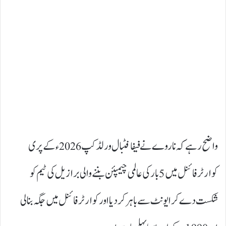
واضح رہے کہ ناروے نے فیفا فٹبال ورلڈ کپ 2026ء کے پری
کوارٹر فائنل میں 5 بار کی عالمی چیمپئن بننے والی برازیل کی ٹیم کو
شکست دے کر ایونٹ سے باہر کر دیا اور کوارٹر فائنل میں جگہ بنالی