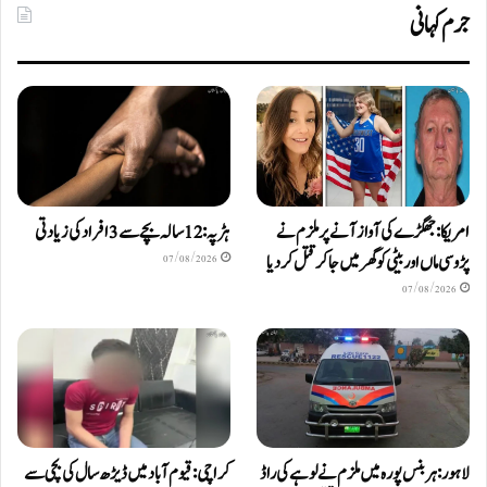
جرم کہانی
امریکا: جھگڑے کی آواز آنے پر ملزم نے
ہڑپہ: 12 سالہ بچے سے 3 افراد کی زیادتی
پڑوسی ماں اور بیٹی کو گھر میں جا کر قتل کر دیا
07/08/2026
07/08/2026
لاہور: ہربنس پورہ میں ملزم نے لوہے کی راڈ
کراچی: قیوم آباد میں ڈیڑھ سال کی بچی سے