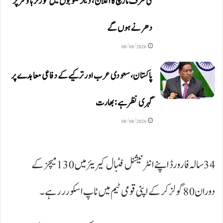
کی طرف مارچ کا اعلان، دیگر صوبوں میں گورنر ہاؤسز پر
دھرنے ہوں گے
08/08/2026
پاکستان، سعودی عرب اور ترکیے کے دفاعی معاہدے پر
گہری نظر ہے: بھارت
08/08/2026
34 سالہ فارورڈ اپنے انٹرنیشنل فٹبال کیریئر میں 130 میچز کے
دوران 80 گولز کر کے اپنی قومی ٹیم میں ٹاپ اسکورر رہے۔