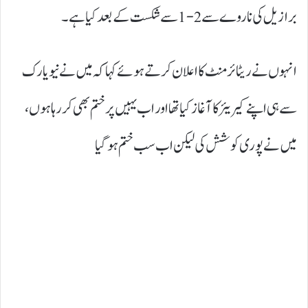
برازیل کی ناروے سے 2-1 سے شکست کے بعد کیا ہے۔
انہوں نے ریٹائرمنٹ کا اعلان کرتے ہوئے کہا کہ میں نے نیویارک
سے ہی اپنے کیریئر کا آغاز کیا تھا اور اب یہیں پر ختم بھی کر رہا ہوں،
میں نے پوری کوشش کی لیکن اب سب ختم ہو گیا