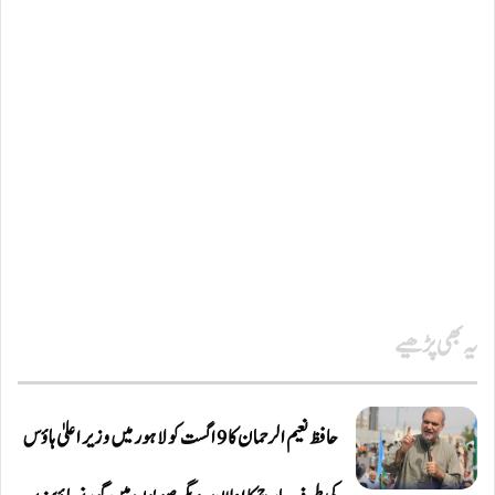
یہ بھی پڑھیے
حافظ نعیم الرحمان کا 9 اگست کو لاہور میں وزیر اعلیٰ ہاؤس