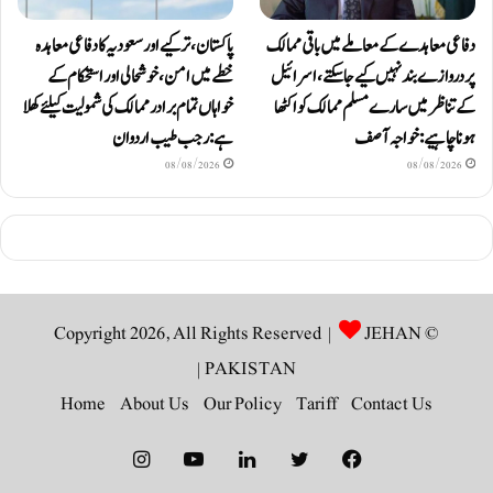
دفاعی معاہدےکے معاملے میں باقی ممالک
پاکستان، ترکیے اور سعودیہ کا دفاعی معاہدہ
پر دروازے بند نہیں کیے جاسکتے، اسرائیل
خطے میں امن، خوشحالی اور استحکام کے
کے تناظر میں سارے مسلم ممالک کو اکٹھا
خواہاں تمام برادر ممالک کی شمولیت کیلئےکھلا
ہونا چاہیے: خواجہ آصف
ہے: رجب طیب اردوان
08/08/2026
08/08/2026
JEHAN
© Copyright 2026, All Rights Reserved |
|
PAKISTAN
Home
About Us
Our Policy
Tariff
Contact Us
Instagram
YouTube
LinkedIn
Twitter
Facebook