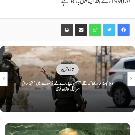
اور 1990ء کے بعد ایسا پہلی بار ہوا ہے
Print
Share via Email
WhatsApp
Twitter
Facebook
تازہ ترین
فوج چھوڑ کر دیکھا کہ کتنے فلسطینی بچے مارے گئے تو صدمے میں آگئی: سابق
اسرائیلی خاتون فوجی