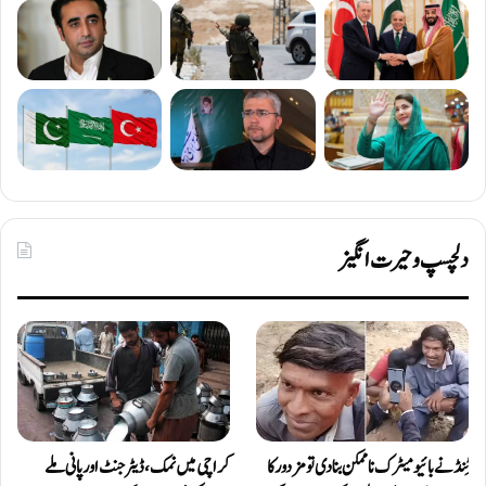
دلچسپ و حیرت انگیز
ٹِنڈ نے بائیومیٹرک ناممکن بنا دی تو مزدور کا
کراچی میں نمک، ڈیٹرجنٹ اور پانی ملے