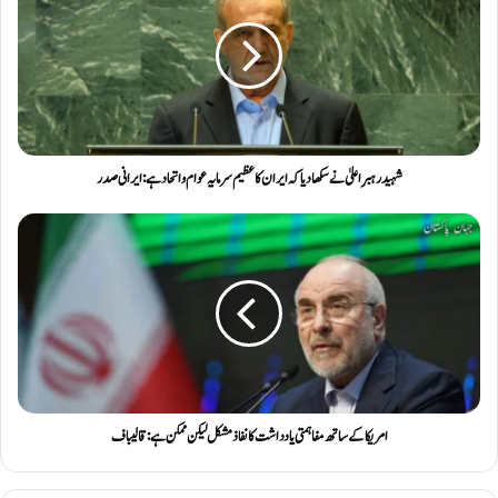
شہید رہبرِ اعلیٰ نے سکھا دیا کہ ایران کا عظیم سرمایہ عوام و اتحاد ہے: ایرانی صدر
امریکا کے ساتھ مفاہمتی یادداشت کا نفاذ مشکل لیکن ممکن ہے: قالیباف