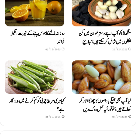
سنگھاڑا کو آپ اپنے دستر خوان میں کن
روزانہ مالٹے کا جوس پینے کے حیرت انگیز
شکلوں میں شامل کرسکتے ہیں ؟ جانیئے
فوائد
05/12/2025
26/12/2025
کیا آپ بھی بھیگے باداموں کا چھلکا اتار کر
کیا ہری مرچ چربی کو کم کرنے میں مددگار
کھاتے ہیں؟ تو فوراً یہ عمل روک دیں
ہے؟
26/06/2025
08/07/2025