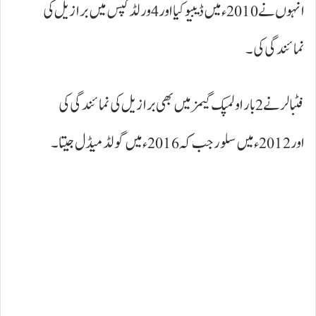
انہوں نے 2010ء میں ڈیبیو کیا اور 4 ورلڈ کپس میں برازیل کی
نمائندگی کی۔
فٹبالر نے 2 بار اولمپک گیمز میں بھی برازیل کی نمائندگی کی
اور 2012ء میں سلور جب کہ 2016ء میں گولڈ میڈل جیتا۔