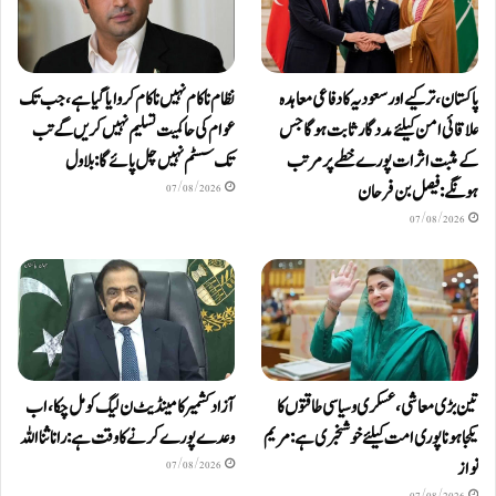
پاکستان، ترکیے اور سعودیہ کا دفاعی معاہدہ
نظام ناکام نہیں ناکام کروایاگیا ہے، جب تک
علاقائی امن کیلئے مددگار ثابت ہوگا جس
عوام کی حاکمیت تسلیم نہیں کریں گے تب
کے مثبت اثرات پورے خطے پر مرتب
تک سسٹم نہیں چل پائےگا: بلاول
ہونگے: فیصل بن فرحان
07/08/2026
07/08/2026
آزاد کشمیر کا مینڈیٹ ن لیگ کو مل چکا، اب
تین بڑی معاشی، عسکری و سیاسی طاقتوں کا
وعدے پورے کرنے کا وقت ہے: رانا ثنا اللہ
یکجا ہونا پوری امت کیلئے خوشخبری ہے: مریم
نواز
07/08/2026
07/08/2026