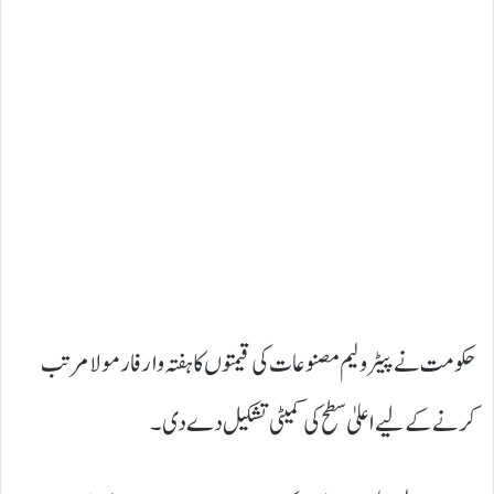
حکومت نے پیٹرولیم مصنوعات کی قیمتوں کا ہفتہ وارفارمولا مرتب
کرنےکے لیے اعلیٰ سطح کی کمیٹی تشکیل دے دی۔