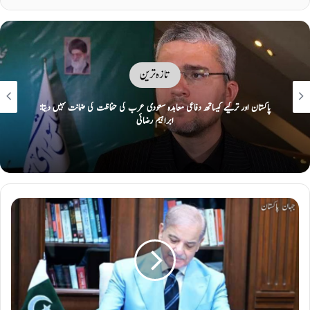
تازہ ترین
ایک پر حملہ سب پر حملہ تصور: مکہ کی سرزمین پر پاک، ترک سعودی دفاعی معاہدہ
طے