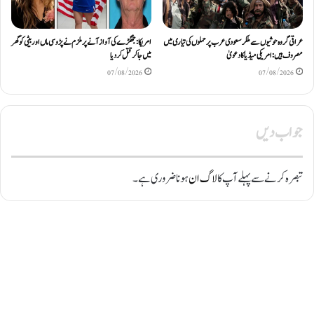
عراقی گروہ حوثیوں سے ملکر سعودی عرب پر حملوں کی تیاری میں
امریکا: جھگڑے کی آواز آنے پر ملزم نے پڑوسی ماں اور بیٹی کو گھر
مصروف ہیں: امریکی میڈیا کا دعویٰ
میں جا کر قتل کر دیا
07/08/2026
07/08/2026
جواب دیں
تبصرہ کرنے سے پہلے آپ کا
لاگ ان
ہونا ضروری ہے۔