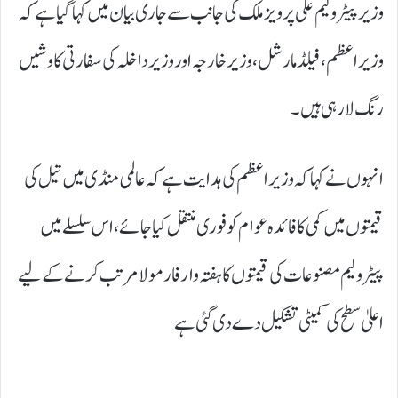
وزیر پیٹرولیم علی پرویز ملک کی جانب سے جاری بیان میں کہا گیا ہےکہ
وزیراعظم، فیلڈ مارشل، وزیرخارجہ اور وزیرداخلہ کی سفارتی کاوشیں
رنگ لا رہی ہیں۔
انہوں نے کہا کہ وزیراعظم کی ہدایت ہے کہ عالمی منڈی میں تیل کی
قیمتوں میں کمی کا فائدہ عوام کو فوری منتقل کیاجائے، اس سلسلے میں
پیٹرولیم مصنوعات کی قیمتوں کا ہفتہ وار فارمولا مرتب کرنےکے لیے
اعلیٰ سطح کی کمیٹی تشکیل دے دی گئی ہے