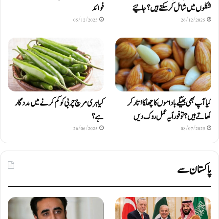
شکلوں میں شامل کرسکتے ہیں ؟ جانیئے
فوائد
05/12/2025
26/12/2025
کیا آپ بھی بھیگے باداموں کا چھلکا اتار کر
کیا ہری مرچ چربی کو کم کرنے میں مددگار
کھاتے ہیں؟ تو فوراً یہ عمل روک دیں
ہے؟
26/06/2025
08/07/2025
پاکستان سے