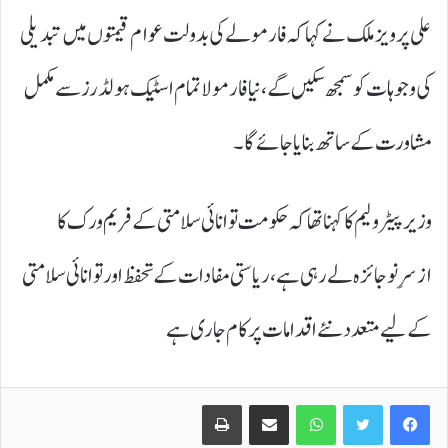
علی پرویز ملک نے کہا کہ فارمولے کی بدولت عوام قیمتوں میں تبدیلی
کی وجوہات کو سمجھ سکیں گے، نیا فارمولا تمام اسٹیک ہولڈرز سے مکمل
مشاورت کے ساتھ بنایا جائے گا۔
وزیر پیٹرولیم کا کہنا تھا کہ حکومت توانائی سلامتی کے فریم ورک کا
ازسرِنو جائزہ لے رہی ہے، ریاستی مفادات کے تحفظ اور توانائی سلامتی
کے لیے متعدد نئے اقدامات پر کام جاری ہے
Print
Share via Email
WhatsApp
Twitter
Facebook