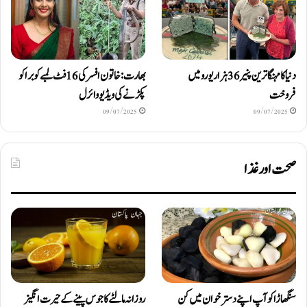
دنیا کا مہنگا ترین پنیر 36 ہزار یورو میں
بھارت: خاتون افسر کی 16 فٹ لمبے کوبرا کو
فروخت
پکڑنے کی ویڈیو وائرل
09/07/2025
09/07/2025
صحت اور غذا
سنگھاڑا کو آپ اپنے دستر خوان میں کن
روزانہ مالٹے کا جوس پینے کے حیرت انگیز