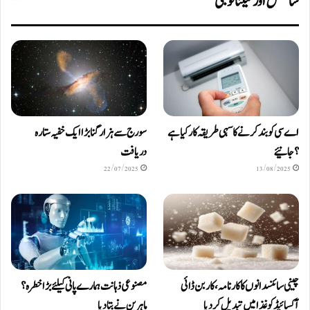
سائنس اور ٹیکنالوجی
اے سی کو بند کرنے کا سہی طریقہ کار کیا ہے
سورج سے ہزار گنا بڑا ایک خفیہ ستارہ
؟ جانیئے
دریافت
22/07/2025
13/08/2025
چینی سائنسدانوں کا کارنامہ، کاربن ڈائی
مصنوعی ذہانت ہمارے پانی کیلئے بڑا خطرہ؟
آکسائیڈ کو غذا میں تبدیل کردیا
ماہرین نے بتا دیا