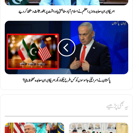
امریکا ایران معاہدہ: وزیراعظم نے اسلام آباد مفاہمتی یادداشت پربطور ثالث دستخط کردیے
پاکستان نے اسرائیلی جاسوسوں کو کس طرح چکما دیکر امریکا ایران معاہدہ محفوظ بنایا؟
یہ بھی پڑھیے