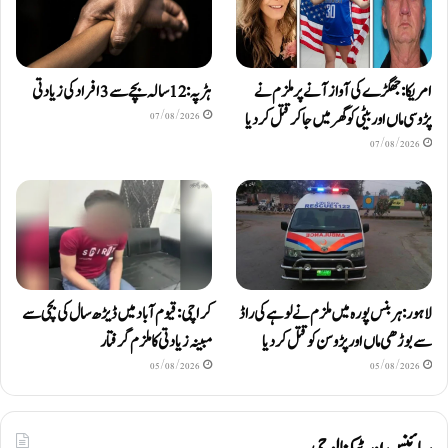
امریکا: جھگڑے کی آواز آنے پر ملزم نے
ہڑپہ: 12 سالہ بچے سے 3 افراد کی زیادتی
پڑوسی ماں اور بیٹی کو گھر میں جا کر قتل کر دیا
07/08/2026
07/08/2026
لاہور: ہربنس پورہ میں ملزم نے لوہے کی راڈ
کراچی: قیوم آباد میں ڈیڑھ سال کی بچی سے
سے بوڑھی ماں اور پڑوسن کو قتل کر دیا
مبینہ زیادتی کا ملزم گرفتار
05/08/2026
05/08/2026