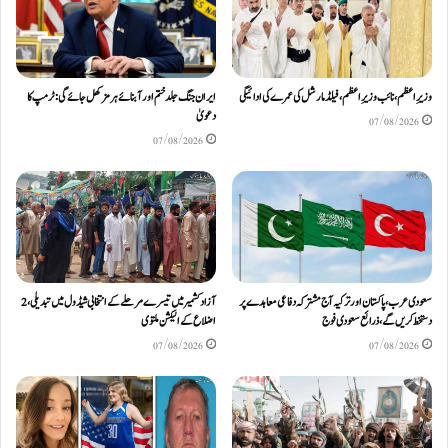
وزیرِاعظم، نائب وزیرِ اعظم، فیلڈ مارشل کی عمرے کی ادائیگی
ایران جنگ جلد ختم اور آبنائے ہرمز کھل جائے گی: ٹرمپ کا
دعویٰ
07/08/2026
07/08/2026
سعودی عرب، پاکستان اور ترکیہ آج مشترکہ دفاعی معاہدے پر
آزادکشمیر میں تیسرے مرحلے کے انتخابی شیڈول میں تبدیلی، 2
دستخط کریں گے، ذرائع سعودی فوج
اضلاع کے الیکشن ملتوی
07/08/2026
07/08/2026