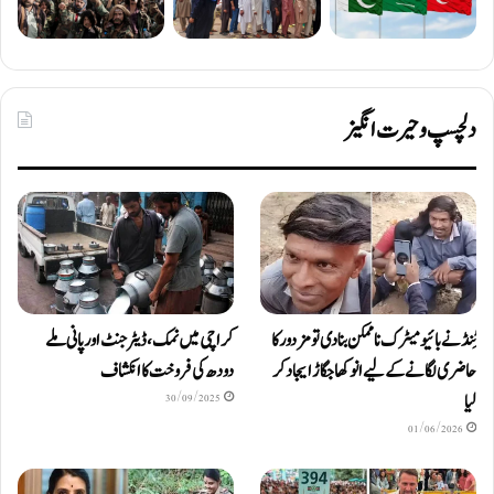
دلچسپ و حیرت انگیز
ٹِنڈ نے بائیومیٹرک ناممکن بنا دی تو مزدور کا
کراچی میں نمک، ڈیٹرجنٹ اور پانی ملے
حاضری لگانے کے لیے انوکھا جگاڑ ایجاد کر
دودھ کی فروخت کا انکشاف
لیا
30/09/2025
01/06/2026