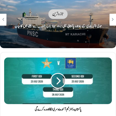
تازہ ترین
آبنائے ہرمز پر عبوری معاہدے کا اعلان آج متوقع، شمالی راستے پر ایران، جنوبی
راستے پر عمان کا کنٹرول ہوگا: امریکی نیوز ویب سائٹ
پاکستان ویمنز ٹیم آئندہ ماہ سری لنکا کا دورہ کرے گی