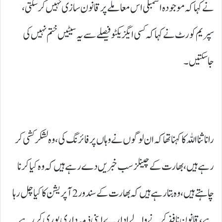
نے کہا کہ موجودہ اسمبلی اس معاملے پرقانون سازی نہیں کرسکتی،
سپریم کورٹ نے کہا کہ کسی ایگزیکٹو فیصلے سے یہ سیٹیں ختم نہیں کی
جاسکتیں۔
رانا ثنا اللہ کا کہنا تھا کہ ان لوگوں نے وہاں پر فائرنگ کی، وہ لشکرکشی کر
رہے ہیں، بھارت کے چینلز سب خبریں دے رہے ہیں کہ وہ کیا کرنا
چاہتے ہیں، وہ بتارہے ہیں کہ بھارت کے سندور 2 آپریشن کا کیا چل رہا
ہے، قانون نافذ کرنے والے ادارے اپنی ذمہ داری پوری کر رہے