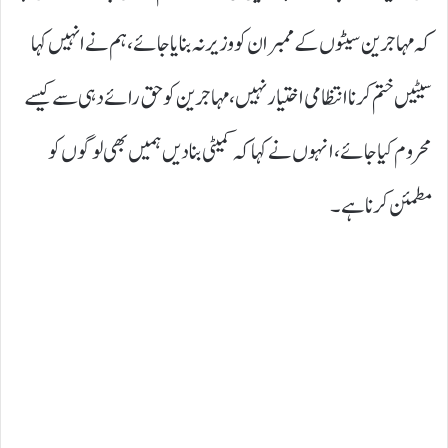
کہ مہاجرین سیٹوں کے ممبران کو وزیر نہ بنایا جائے، ہم نے انہیں کہا
سیٹیں ختم کرنا انتظامی اختیار نہیں، مہاجرین کو حق رائے دہی سےکیسے
محروم کیا جائے، انہوں نےکہا کہ کمیٹی بنادیں ہمیں بھی لوگوں کو
مطمئن کرنا ہے۔