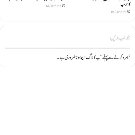
گا: ٹرمپ
05/08/2026
05/08/2026
جواب دیں
تبصرہ کرنے سے پہلے آپ کا
لاگ ان
ہونا ضروری ہے۔