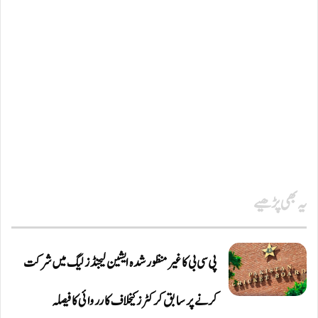
یہ بھی پڑھیے
پی سی بی کا غیر منظور شدہ ایشین لیجنڈز لیگ میں شرکت
کرنے پر سابق کرکٹرز کیخلاف کارروائی کا فیصلہ