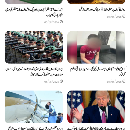
روس کا کیف پر حملہ، 15 افراد ہلاک، درجنوں زخمی
ایل اے 27 مظفرآباد ون پر ن لیگ، ایل اے 28 مظفر آباد 2 پر
پیپلز پارٹی کامیاب
05/08/2026
05/08/2026
کراچی: قیوم آباد میں ڈیڑھ سال کی بچی سے مبینہ زیادتی کا ملزم
ایران کا دورانِ جنگ بندی فوجی تعداد بڑھانے، میزائل و ڈرون
گرفتار
صلاحیت مزید مضبوط کرنے کا دعویٰ
05/08/2026
05/08/2026
ایران معاہدے سے پھر پیچھے ہٹا تو انتہائی سخت حملے کا سامنا کرے
وزیراعظم شہباز شریف کا اس ہفتے دورہ سعودی عرب متوقع