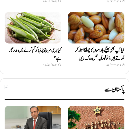
05/12/2025
26/12/2025
کیا آپ بھی بھیگے باداموں کا چھلکا اتار کر
کیا ہری مرچ چربی کو کم کرنے میں مددگار
کھاتے ہیں؟ تو فوراً یہ عمل روک دیں
ہے؟
26/06/2025
08/07/2025
پاکستان سے