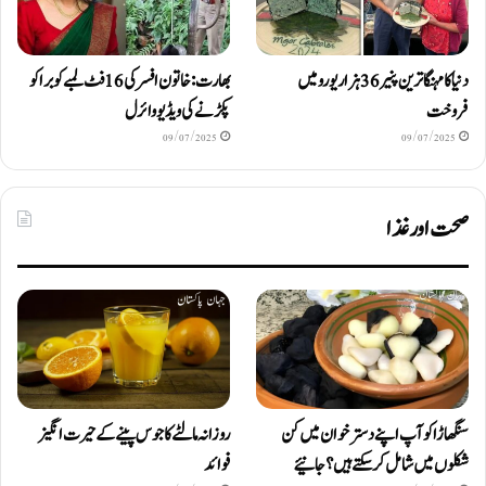
دنیا کا مہنگا ترین پنیر 36 ہزار یورو میں
بھارت: خاتون افسر کی 16 فٹ لمبے کوبرا کو
فروخت
پکڑنے کی ویڈیو وائرل
09/07/2025
09/07/2025
صحت اور غذا
سنگھاڑا کو آپ اپنے دستر خوان میں کن
روزانہ مالٹے کا جوس پینے کے حیرت انگیز
شکلوں میں شامل کرسکتے ہیں ؟ جانیئے
فوائد