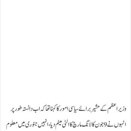
وزیراعظم کے مشیر برائے سیاسی امورکا کہنا تھا کہ اب دانستہ طور پر
انہوں نے 9 جون کا لانگ مارچ کا الٹی میٹم دیا، انہیں جنوری میں معلوم