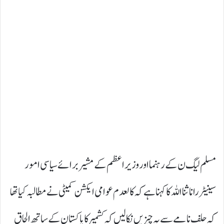
مسلم لیگ ن کے رہنما اور وزیراعظم کے مشیر برائے سیاسی امور
سینیٹر رانا ثنااللہ کا کہنا ہے کہ کالعدم عوامی ایکشن کمیٹی نے مطالبہ کیا تھا
کہ حلف نامے سے یہ چیزیں نکالیں کہ کشمیر کا پاکستان کے ساتھ الحاق