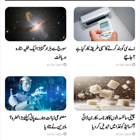
اے سی کو بند کرنے کا سہی طریقہ کار کیا ہے
سورج سے ہزار گنا بڑا ایک خفیہ ستارہ
؟ جانیئے
دریافت
22/07/2025
13/08/2025
چینی سائنسدانوں کا کارنامہ، کاربن ڈائی
مصنوعی ذہانت ہمارے پانی کیلئے بڑا خطرہ؟
آکسائیڈ کو غذا میں تبدیل کردیا
ماہرین نے بتا دیا
18/07/2025
19/07/2025