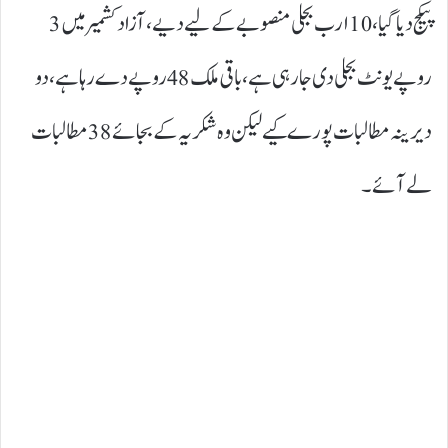
پیکج دیا گیا،10 ارب بجلی منصوبےکے لیے دیے، آزاد کشمیر میں 3
روپے یونٹ بجلی دی جارہی ہے، باقی ملک 48 روپے دے رہا ہے،دو
دیرینہ مطالبات پورے کیے لیکن وہ شکریہ کے بجائے 38 مطالبات
لے آئے۔