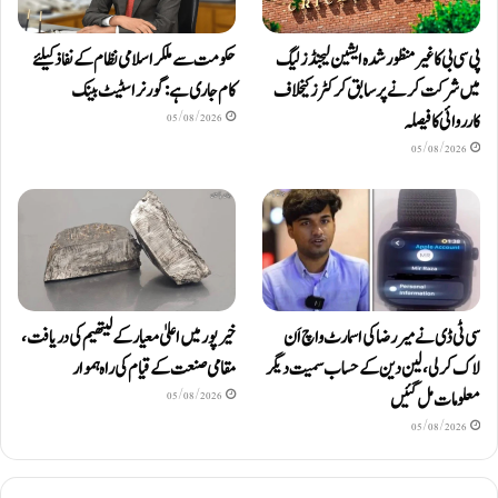
پی سی بی کا غیر منظور شدہ ایشین لیجنڈز لیگ
حکومت سے ملکر اسلامی نظام کے نفاذ کیلئے
میں شرکت کرنے پر سابق کرکٹرز کیخلاف
کام جاری ہے: گورنر اسٹیٹ بینک
کارروائی کا فیصلہ
05/08/2026
05/08/2026
سی ٹی ڈی نے میر رضا کی اسمارٹ واچ اَن
خیرپور میں اعلیٰ معیار کے لیتھیم کی دریافت،
لاک کرلی، لین دین کے حساب سمیت دیگر
مقامی صنعت کے قیام کی راہ ہموار
معلومات مل گئیں
05/08/2026
05/08/2026