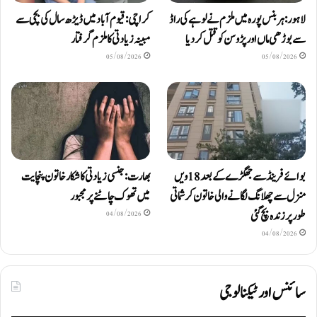
لاہور: ہربنس پورہ میں ملزم نے لوہے کی راڈ
کراچی: قیوم آباد میں ڈیڑھ سال کی بچی سے
سے بوڑھی ماں اور پڑوسن کو قتل کر دیا
مبینہ زیادتی کا ملزم گرفتار
05/08/2026
05/08/2026
بوائے فرینڈ سے جھگڑے کے بعد 18 ویں
بھارت: جنسی زیادتی کا شکار خاتون پنچایت
منزل سے چھلانگ لگانے والی خاتون کرشماتی
میں تھوک چاٹنے پر مجبور
طور پر زندہ بچ گئی
04/08/2026
04/08/2026
سائنس اور ٹیکنالوجی