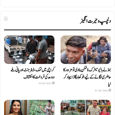
دلچسپ و حیرت انگیز
ٹِنڈ نے بائیومیٹرک ناممکن بنا دی تو مزدور کا
کراچی میں نمک، ڈیٹرجنٹ اور پانی ملے
حاضری لگانے کے لیے انوکھا جگاڑ ایجاد کر
دودھ کی فروخت کا انکشاف
لیا
30/09/2025
01/06/2026