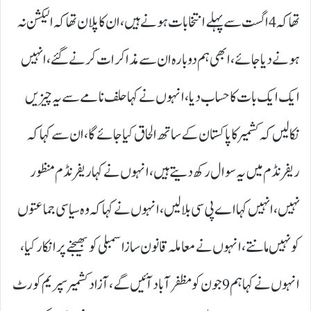
تھا کہ 4 اگست سے پہلے انتخابات ہونے ہیں، ان کا پلان تھا کہ الیکشن نہ
ہونے دیا جائے، ابھی ہم دوبارہ ان سے مذاکرات کرنےگئے، انہیں
ایک ایک بات کا حساب دیا، انہوں نے کہا حلف نامے سے یہ چیزیں
نکالیں کہ کشمیرکا پاکستان کے ساتھ الحاق کیا جائےگا، ان سے کہا کہ
ریفرنڈم میں یہ سوال رکھ دیتے ہیں،انہوں نے کہا ریفرنڈم منظور
نہیں، انہیں کہا اے پی سی بلالیں، انہوں نے کہا کہ وہ سیاسی جماعتوں
کو نہیں مانتے، انہوں نے معاملہ قانون سازاسمبلی کو بھیجنے پر انکار کیا،
انہوں نے کہا ہم 9 جون کو مظفر آباد آئیں گے، آزاد کشمیرسپریم کورٹ