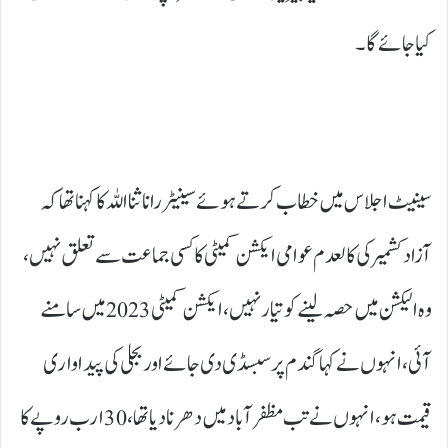
کیا جائےگا۔
سینیٹ اجلاس میں خطاب کرتے ہوئے سینیٹر رانا ثنااللہ کا کہنا تھا کہ
آزادکشمیرکی کالعدم عوامی ایکشن کمیٹی کا کسی جماعت سے تعلق نہیں،
وہ الیکشن میں حصہ لینے کو تیار نہیں، ایکشن کمیٹی 2023 میں سامنے
آئی، انہوں نےکہا گندم پر سبسڈی دی جائے اوربجلی کی پیداواری
قیمت ہو، انہوں نے تب مظفرآباد میں دھرنا دیا تھا، 30 ارب روپےکا