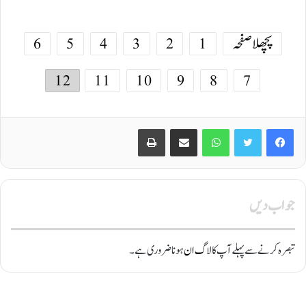
پچھلا صفحہ
1
2
3
4
5
6
12
11
10
9
8
7
Print
Share via Email
WhatsApp
Twitter
Facebook
جواب دیں
تبصرہ کرنے سے پہلے آپ کا
لاگ ان
ہونا ضروری ہے۔