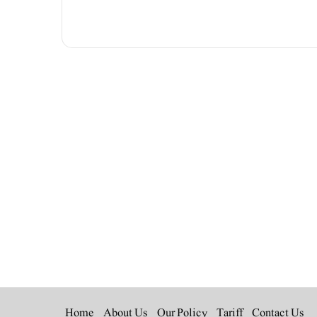
Instagra
YouT
L
Home
About Us
Our Policy
Tariff
Contact Us