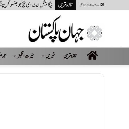
تازہ ترین
پاکستانی کرکٹر حمزہ نذر پر 2 سال کی پابندی اور 10 لاکھ روپےکا جرمانہ عائد
اگست 7, 2026 8:56 صبح
صفحہ
تازہ ترین
خبریں
حیرت انگیز
جرم 
اول