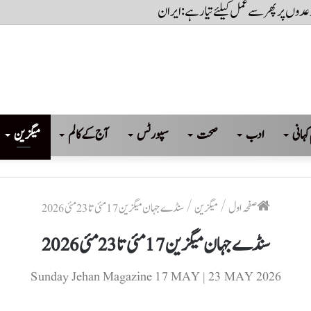
یل آفریدی کا اعلان
کہانی
ادب
صحت
سپورٹس
آج کے کالم
میگزین
صفحہ اول
/
میگزین
/
سنڈے جہان میگزین 17 مئی تا 23 مئی 2026
سنڈے جہان میگزین 17 مئی تا 23 مئی 2026
Sunday Jehan Magazine 17 MAY | 23 MAY 2026