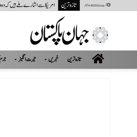
تازہ ترین
نوجوانوں آپکے لیڈر کو آپکی ضرورت ہے، 27 ستمبر کو اسلام آباد کا رخ کریں گے: سہ
اگست 6, 2026 4:40 شام
صفحہ
تازہ ترین
خبریں
حیرت انگیز
جرم 
اول