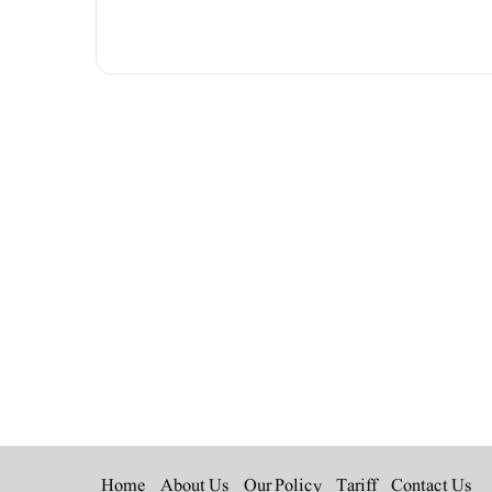
Instagra
YouT
L
Home
About Us
Our Policy
Tariff
Contact Us