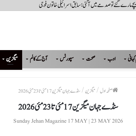
 بچے مارے گئے تو صدمے میں آگئی: سابق اسرائیلی خاتون فوجی
کہانی
ادب
صحت
سپورٹس
آج کے کالم
میگزین
صفحہ اول
/
میگزین
/
سنڈے جہان میگزین 17 مئی تا 23 مئی 2026
سنڈے جہان میگزین 17 مئی تا 23 مئی 2026
Sunday Jehan Magazine 17 MAY | 23 MAY 2026