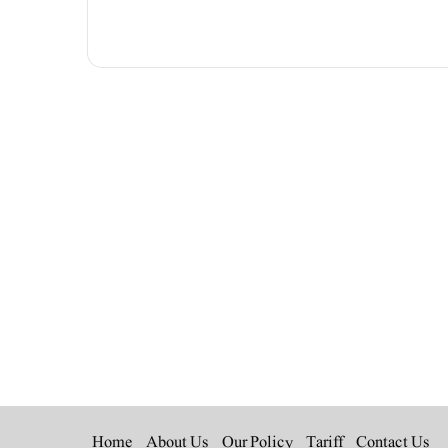
Instagra
YouT
L
Home
About Us
Our Policy
Tariff
Contact Us