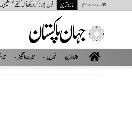
تازہ ترین
فوج چھوڑ کر دیکھا کہ کتنے فلسطینی
اگست 8, 2026 3:57 صبح
صفحہ
تازہ ترین
خبریں
حیرت انگیز
جرم 
اول