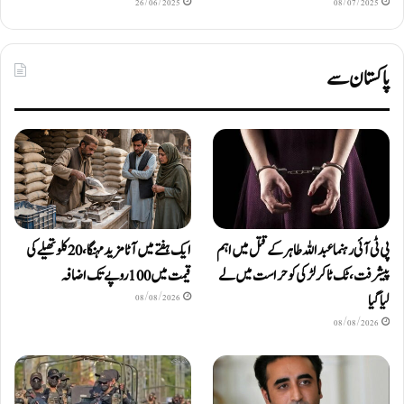
26/06/2025
08/07/2025
پاکستان سے
پی ٹی آئی رہنما عبداللہ طاہر کے قتل میں اہم
ایک ہفتے میں آٹا مزید مہنگا، 20 کلو تھیلے کی
پیشرفت، ٹک ٹاکر لڑکی کو حراست میں لے
قیمت میں 100 روپے تک اضافہ
لیا گیا
08/08/2026
08/08/2026