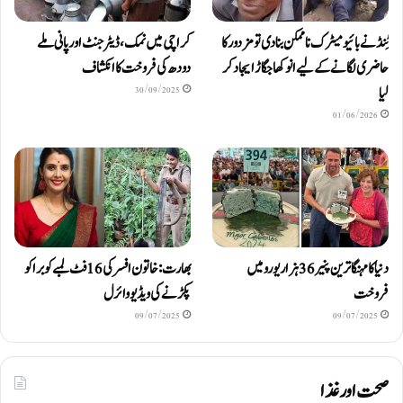
ٹِنڈ نے بائیومیٹرک ناممکن بنا دی تو مزدور کا
کراچی میں نمک، ڈیٹرجنٹ اور پانی ملے
حاضری لگانے کے لیے انوکھا جگاڑ ایجاد کر
دودھ کی فروخت کا انکشاف
لیا
30/09/2025
01/06/2026
دنیا کا مہنگا ترین پنیر 36 ہزار یورو میں
بھارت: خاتون افسر کی 16 فٹ لمبے کوبرا کو
فروخت
پکڑنے کی ویڈیو وائرل
09/07/2025
09/07/2025
صحت اور غذا