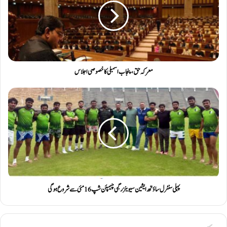
معرکہ حق ،پنجاب اسمبلی کا خصوصی اجلاس
پہلی سنٹرل ساؤتھ ایشین سیوینز رگبی چیمپئن شپ 16 مئی سے شروع ہو گی