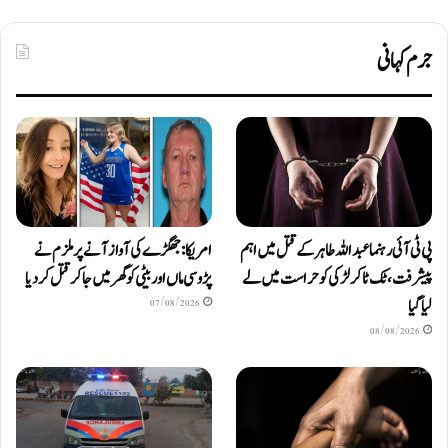
جرم کہانی
پی ٹی آئی رہنما عبداللہ طاہر کے قتل میں اہم
امریکا: جھگڑے کی آواز آنے پر ملزم نے
پیشرفت، ٹک ٹاکر لڑکی کو حراست میں لے
پڑوسی ماں اور بیٹی کو گھر میں جا کر قتل کر دیا
لیا گیا
07/08/2026
08/08/2026