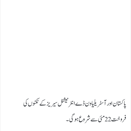
پاکستان اور آسٹریلیا ون ڈے انٹرنیشنل سیریز کے ٹکٹوں کی
فروخت 22 مئی سے شروع ہوگی۔