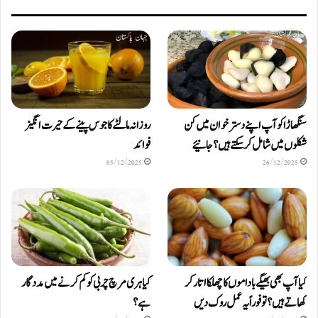
سنگھاڑا کو آپ اپنے دستر خوان میں کن
روزانہ مالٹے کا جوس پینے کے حیرت انگیز
شکلوں میں شامل کرسکتے ہیں ؟ جانیئے
فوائد
05/12/2025
26/12/2025
کیا آپ بھی بھیگے باداموں کا چھلکا اتار کر
کیا ہری مرچ چربی کو کم کرنے میں مددگار
کھاتے ہیں؟ تو فوراً یہ عمل روک دیں
ہے؟