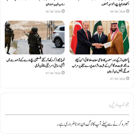
اکٹھا ہونا چاہیے: خواجہ آصف
رجب طیب اردوان
08/08/2026
08/08/2026
پاکستان، ترکیے اور سعودیہ کا دفاعی معاہدہ علاقائی امن کیلئے
فوج چھوڑ کر دیکھا کہ کتنے فلسطینی بچے مارے گئے تو صدمے میں
مددگار ثابت ہوگا جس کے مثبت اثرات پورے خطے پر مرتب
آگئی: سابق اسرائیلی خاتون فوجی
ہونگے: فیصل بن فرحان
07/08/2026
07/08/2026
جواب دیں
تبصرہ کرنے سے پہلے آپ کا
لاگ ان
ہونا ضروری ہے۔