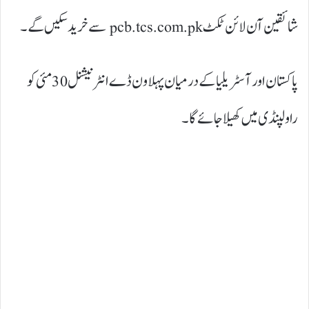
شائقین آن لائن ٹکٹ pcb.tcs.com.pk سے خرید سکیں گے۔
پاکستان اور آسٹریلیا کے درمیان پہلا ون ڈے انٹرنیشنل 30 مئی کو
راولپنڈی میں کھیلا جائے گا۔