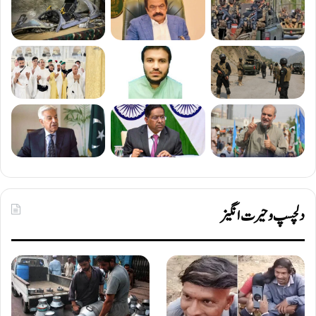
دلچسپ و حیرت انگیز