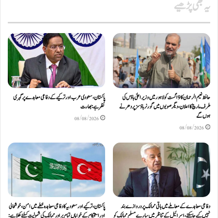
یہ بھی پڑھیے
حافظ نعیم الرحمان کا 9 اگست کو لاہور میں وزیر اعلیٰ ہاؤس کی
پاکستان، سعودی عرب اور ترکیے کے دفاعی معاہدے پر گہری
طرف مارچ کا اعلان، دیگر صوبوں میں گورنر ہاؤسز پر دھرنے
نظر ہے: بھارت
ہوں گے
08/08/2026
08/08/2026
دفاعی معاہدےکے معاملے میں باقی ممالک پر دروازے بند
پاکستان، ترکیے اور سعودیہ کا دفاعی معاہدہ خطے میں امن، خوشحالی
نہیں کیے جاسکتے، اسرائیل کے تناظر میں سارے مسلم ممالک کو
اور استحکام کے خواہاں تمام برادر ممالک کی شمولیت کیلئےکھلا ہے: