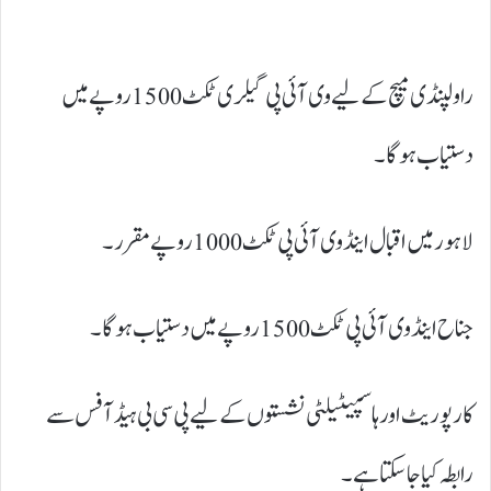
راولپنڈی میچ کے لیے وی آئی پی گیلری ٹکٹ 1500 روپے میں
دستیاب ہوگا۔
لاہور میں اقبال اینڈ وی آئی پی ٹکٹ 1000 روپے مقرر۔
جناح اینڈ وی آئی پی ٹکٹ 1500 روپے میں دستیاب ہوگا۔
کارپوریٹ اور ہاسپیٹیلٹی نشستوں کے لیے پی سی بی ہیڈ آفس سے
رابطہ کیا جا سکتا ہے۔