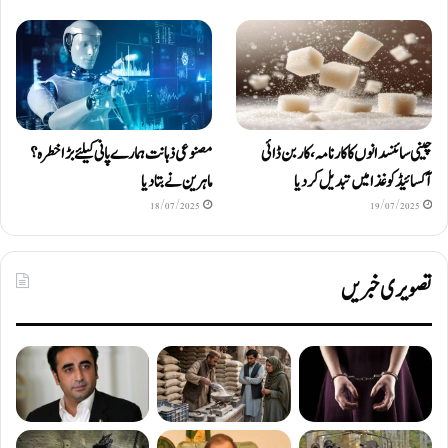
چینی سائنسدانوں کا کارنامہ، کاربن ڈائی
مصنوعی ذہانت ہمارے پانی کیلئے بڑا خطرہ؟
آکسائیڈ کو غذا میں تبدیل کردیا
ماہرین نے بتا دیا
18/07/2025
19/07/2025
تصویری خبریں