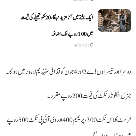
ایک ہفتے میں آٹا مزید مہنگا، 20 کلو تھیلے کی قیمت
میں 100 روپے تک اضافہ
08/08/2026
دوسرا اور تیسرا ون ڈے 2 اور 4 جون کو قذافی سٹیڈیم لاہور میں ہوگا۔
جنرل انکلوژر ٹکٹ کی قیمت 200 روپے مقرر۔
فرسٹ کلاس ٹکٹ 300، پریمیم 400 اور وی آئی پی ٹکٹ 500 روپے