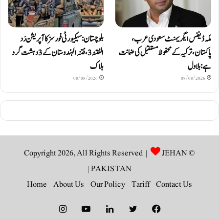
مکہ ڈیفنس ایگریمنٹ سعودی عرب،
بلوچستان: سیکیورٹی فورسز کا آپریشن رَد
پاکستان، ترکیہ کے محفوظ مستقبل کی ضمانت
الفتنہ 3، فتنہ الہندوستان کے 3 دہشت گرد
ہے: بلاول
ہلاک
08/08/2026
08/08/2026
JEHAN
© Copyright 2026, All Rights Reserved |
|
PAKISTAN
Home
About Us
Our Policy
Tariff
Contact Us
Instagram
YouTube
LinkedIn
Twitter
Facebook