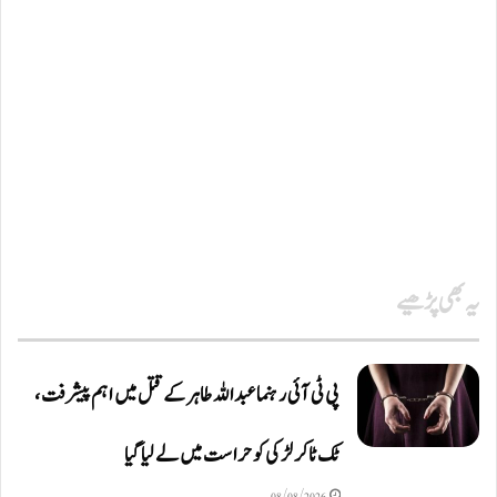
یہ بھی پڑھیے
پی ٹی آئی رہنما عبداللہ طاہر کے قتل میں اہم پیشرفت،
ٹک ٹاکر لڑکی کو حراست میں لے لیا گیا
08/08/2026