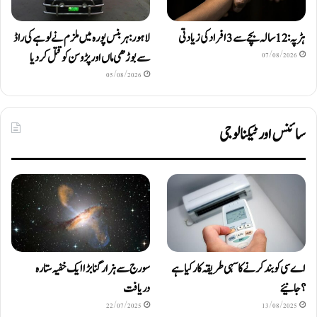
ہڑپہ: 12 سالہ بچے سے 3 افراد کی زیادتی
لاہور: ہربنس پورہ میں ملزم نے لوہے کی راڈ
سے بوڑھی ماں اور پڑوسن کو قتل کر دیا
07/08/2026
05/08/2026
سائنس اور ٹیکنالوجی
اے سی کو بند کرنے کا سہی طریقہ کار کیا ہے
سورج سے ہزار گنا بڑا ایک خفیہ ستارہ
؟ جانیئے
دریافت
22/07/2025
13/08/2025