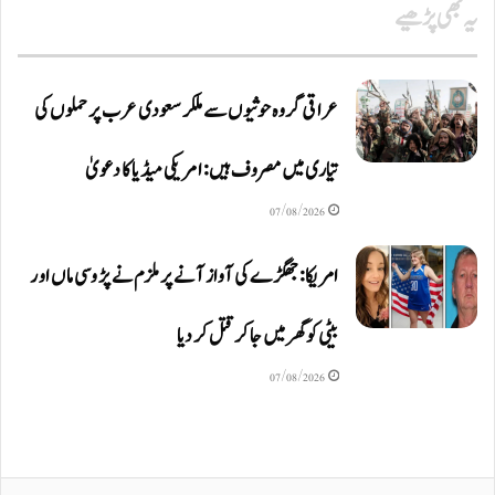
یہ بھی پڑھیے
عراقی گروہ حوثیوں سے ملکر سعودی عرب پر حملوں کی
تیاری میں مصروف ہیں: امریکی میڈیا کا دعویٰ
07/08/2026
امریکا: جھگڑے کی آواز آنے پر ملزم نے پڑوسی ماں اور
بیٹی کو گھر میں جا کر قتل کر دیا
07/08/2026