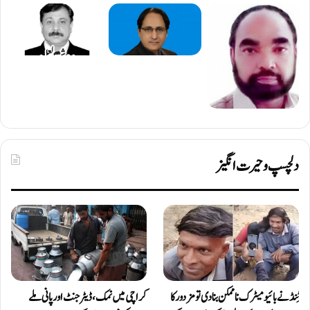
دلچسپ و حیرت انگیز
ٹِنڈ نے بائیومیٹرک ناممکن بنا دی تو مزدور کا
کراچی میں نمک، ڈیٹرجنٹ اور پانی ملے