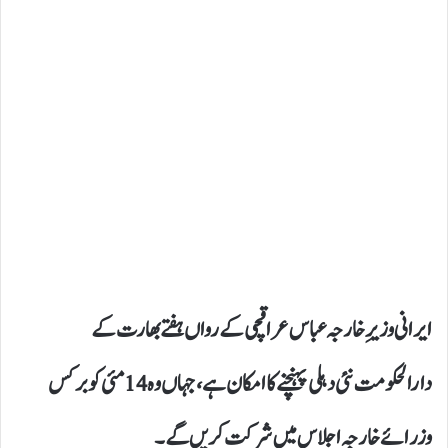
ایرانی وزیرِ خارجہ عباس عراقچی کے رواں ہفتے بھارت کے
دارالحکومت نئی دہلی پہنچنے کا امکان ہے، جہاں وہ 14 مئی کو برکس
وزرائے خارجہ اجلاس میں شرکت کریں گے۔