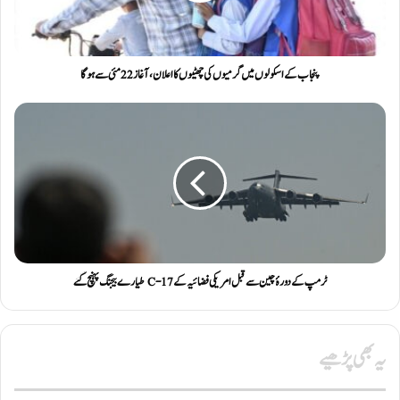
پنجاب کے اسکولوں میں گرمیوں کی چھٹیوں کا اعلان، آغاز 22 مئی سے ہوگا
ٹرمپ کے دورۂ چین سے قبل امریکی فضائیہ کے C-17 طیارے بیجنگ پہنچ گئے
یہ بھی پڑھیے