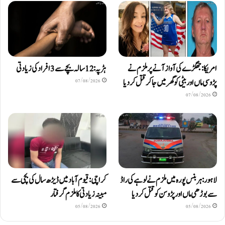
امریکا: جھگڑے کی آواز آنے پر ملزم نے
ہڑپہ: 12 سالہ بچے سے 3 افراد کی زیادتی
پڑوسی ماں اور بیٹی کو گھر میں جا کر قتل کر دیا
07/08/2026
07/08/2026
لاہور: ہربنس پورہ میں ملزم نے لوہے کی راڈ
کراچی: قیوم آباد میں ڈیڑھ سال کی بچی سے
سے بوڑھی ماں اور پڑوسن کو قتل کر دیا
مبینہ زیادتی کا ملزم گرفتار
05/08/2026
05/08/2026