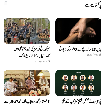
پاکستان سے
ہڑپہ: 12 سالہ بچے سے 3 افراد کی زیادتی
سیکیورٹی فورسز کی خیبرپختونخوا میں
کارروائیاں، 10 خوارج ہلاک
07/08/2026
07/08/2026
پی سی بی نے نیشنل چیمپئنز کپ کے میچ
قائم مقام گورنر پنجاب ملک محمد احمد خاں سے