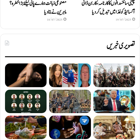
چینی سائنسدانوں کا کارنامہ، کاربن ڈائی
مصنوعی ذہانت ہمارے پانی کیلئے بڑا خطرہ؟
آکسائیڈ کو غذا میں تبدیل کردیا
ماہرین نے بتا دیا
18/07/2025
19/07/2025
تصویری خبریں