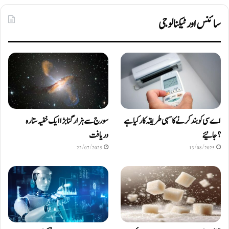
سائنس اور ٹیکنالوجی
اے سی کو بند کرنے کا سہی طریقہ کار کیا ہے
سورج سے ہزار گنا بڑا ایک خفیہ ستارہ
؟ جانیئے
دریافت
22/07/2025
13/08/2025