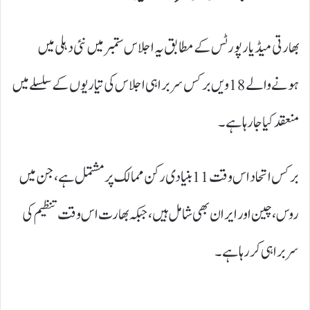
بھارتی میڈیا رپورٹس کے مطابق یہ اجلاس ستمبر میں نئی دہلی میں
ہونے والے 18 ویں برکس سربراہی اجلاس کی تیاریوں کے سلسلے میں
منعقد کیا جا رہا ہے۔
برکس اتحاد اس وقت 11 بنیادی رکن ممالک پر مشتمل ہے، جن میں
روس، چین اور ایران بھی شامل ہیں، جبکہ بھارت اس وقت تنظیم کی
سربراہی کر رہا ہے۔