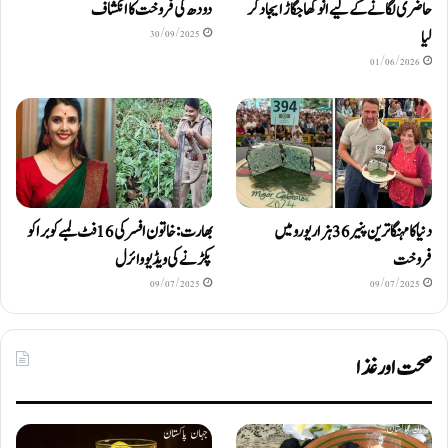
حاضری لگانے کے لیے انوکھا جگاڑ ایجاد کر
دودھ کی فروخت کا انکشاف
لیا
30/09/2025
01/06/2026
دنیا کا مہنگا ترین پنیر 36 ہزار یورو میں
بھارت: خاتون افسر کی 16 فٹ لمبے کوبرا کو
فروخت
پکڑنے کی ویڈیو وائرل
09/07/2025
09/07/2025
صحت اور غذا