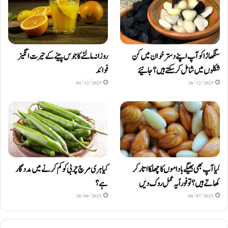
سنگھاڑا کو آپ اپنے دستر خوان میں کن
روزانہ مالٹے کا جوس پینے کے حیرت انگیز
شکلوں میں شامل کرسکتے ہیں ؟ جانیئے
فوائد
05/12/2025
26/12/2025
کیا آپ بھی بھیگے باداموں کا چھلکا اتار کر
کیا ہری مرچ چربی کو کم کرنے میں مددگار
کھاتے ہیں؟ تو فوراً یہ عمل روک دیں
ہے؟
26/06/2025
08/07/2025