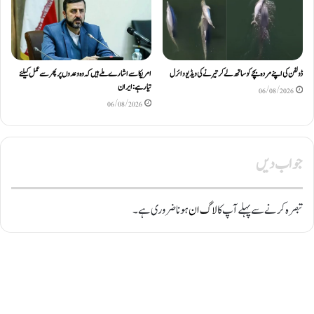
ڈولفن کی اپنے مردہ بچے کو ساتھ لے کر تیرنے کی ویڈیو وائرل
امریکا سے اشارے ملے ہیں کہ وہ وعدوں پر پھر سے عمل کیلئے
تیار ہے: ایران
06/08/2026
06/08/2026
جواب دیں
تبصرہ کرنے سے پہلے آپ کا
لاگ ان
ہونا ضروری ہے۔