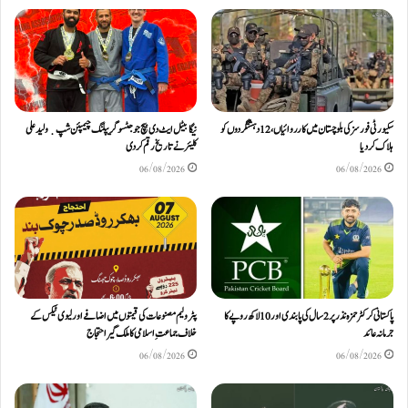
سکیورٹی فورسز کی بلوچستان میں کارروائیاں، 12 دہشتگردوں کو
نیگا بیٹل ایٹ دی بیچ جوجٹسو گریپلنگ چیمپئن شپ ٜ ولید علی
ہلاک کردیا
کلیئر نے تاریخ رقم کر دی
06/08/2026
06/08/2026
پاکستانی کرکٹر حمزہ نذر پر 2 سال کی پابندی اور 10 لاکھ روپےکا
پٹرولیم مصنوعات کی قیمتوں میں اضافے اور لیوی ٹیکس کے
جرمانہ عائد
خلاف جماعتِ اسلامی کا ملک گیر احتجاج
06/08/2026
06/08/2026