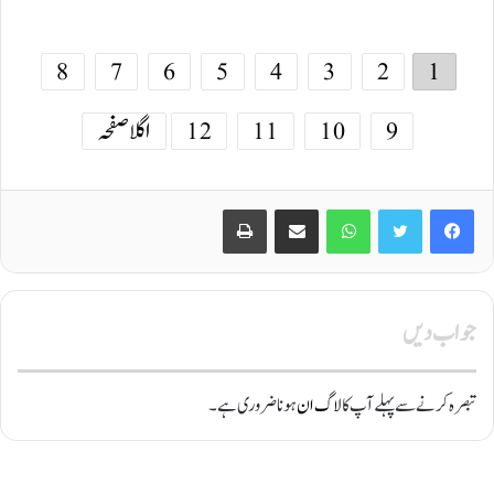
8
7
6
5
4
3
2
1
9
10
11
12
اگلا صفحہ
Print
Share via Email
WhatsApp
Twitter
Facebook
جواب دیں
تبصرہ کرنے سے پہلے آپ کا
لاگ ان
ہونا ضروری ہے۔