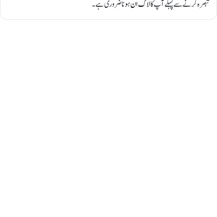
تبصرہ کرنے سے پہلے آپ کا
لاگ ان
ہونا ضروری ہے۔