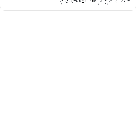
تبصرہ کرنے سے پہلے آپ کا
لاگ ان
ہونا ضروری ہے۔