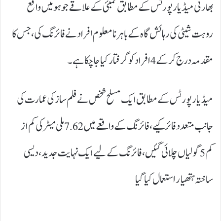
بھارتی میڈیا رپورٹس کے مطابق ممبئی کے علاقے جوہو میں واقع
روہت شیٹی کی رہائش گاہ کے باہر نامعلوم افراد نے فائرنگ کی، جس کا
مقدمہ درج کر کے 4 افراد کو گرفتار کیا جا چکا ہے۔
میڈیا رپورٹس کے مطابق ایک مسلح شخص نے فلم ساز کی عمارت کی
جانب متعدد فائر کیے، فائرنگ کے واقعے میں 7.62 ملی میٹر کی کم از
کم 5 گولیاں چلائی گئیں، فائرنگ کے لیے ایک نہایت جدید، دیسی
ساختہ ہتھیار استعمال کیا گیا