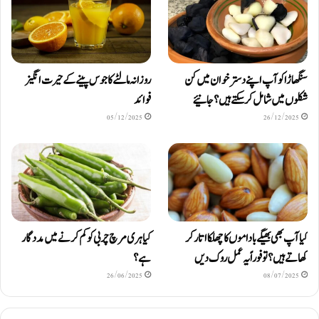
سنگھاڑا کو آپ اپنے دستر خوان میں کن
روزانہ مالٹے کا جوس پینے کے حیرت انگیز
شکلوں میں شامل کرسکتے ہیں ؟ جانیئے
فوائد
05/12/2025
26/12/2025
کیا آپ بھی بھیگے باداموں کا چھلکا اتار کر
کیا ہری مرچ چربی کو کم کرنے میں مددگار
کھاتے ہیں؟ تو فوراً یہ عمل روک دیں
ہے؟
26/06/2025
08/07/2025