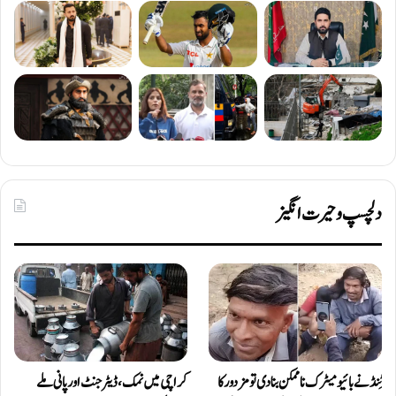
دلچسپ و حیرت انگیز
ٹِنڈ نے بائیومیٹرک ناممکن بنا دی تو مزدور کا
کراچی میں نمک، ڈیٹرجنٹ اور پانی ملے