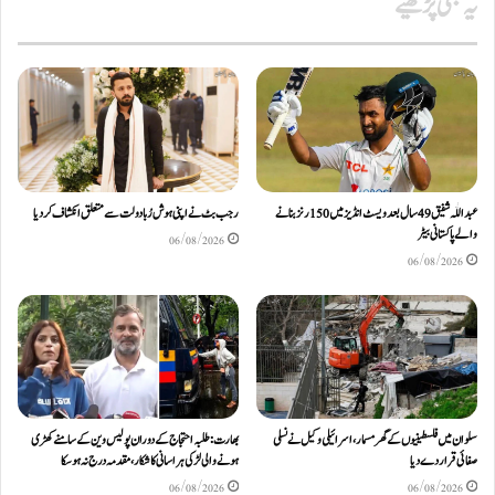
یہ بھی پڑھیے
عبداللّٰہ شفیق 49 سال بعد ویسٹ انڈیز میں 150 رنز بنانے
رجب بٹ نے اپنی ہوش رُبا دولت سے متعلق انکشاف کردیا
والے پاکستانی بیٹر
06/08/2026
06/08/2026
سلوان میں فلسطینیوں کے گھر مسمار، اسرائیلی وکیل نے نسلی
بھارت: طلبہ احتجاج کے دوران پولیس وین کے سامنے کھڑی
صفائی قرار دے دیا
ہونے والی لڑکی ہراسانی کا شکار، مقدمہ درج نہ ہوسکا
06/08/2026
06/08/2026