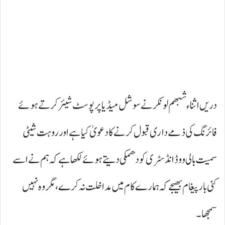
دریں اثناء شبھم لونکر نے سوشل میڈیا پر پوسٹ شیئر کرتے ہوئے
فائرنگ کی ذمے داری قبول کرنے کا دعویٰ کیا ہے اور روہت شیٹی
سمیت بالی ووڈ انڈسٹری کو دھمکی دیتے ہوئے لکھا ہے کہ ہم نے اسے
کئی بار پیغام بھیجے کہ ہمارے کام میں مداخلت نہ کرے، مگر وہ نہیں
سمجھا۔