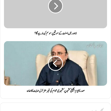
لاہور میں بسنت کے موقع پر موسم کیسا رہے گا؟
صدر کا یومِ یکجہتی کشمیر پر کشمیری عوام کی غیرمتزلزل حمایت کا اعادہ