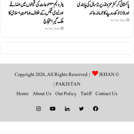
پاکستانی کرکٹر حمزہ نذر پر 2 سال کی پابندی
پٹرولیم مصنوعات کی قیمتوں میں اضافے
اور 10 لاکھ روپےکا جرمانہ عائد
اور لیوی ٹیکس کے خلاف جماعتِ اسلامی کا
ملک گیر احتجاج
06/08/2026
06/08/2026
JEHAN
© Copyright 2026, All Rights Reserved |
|
PAKISTAN
Home
About Us
Our Policy
Tariff
Contact Us
Instagram
YouTube
LinkedIn
Twitter
Facebook