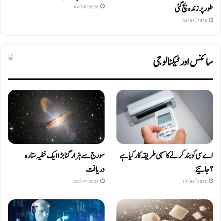
طور پر زندہ بچ گئی
04/08/2026
04/08/2026
سائنس اور ٹیکنالوجی
اے سی کو بند کرنے کا سہی طریقہ کار کیا ہے
سورج سے ہزار گنا بڑا ایک خفیہ ستارہ
؟ جانیئے
دریافت
22/07/2025
13/08/2025