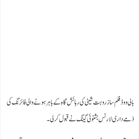
بالی ووڈ فلم ساز روہت شیٹی کی رہائش گاہ کے باہر ہونے والی فائرنگ کی
ذمے داری لارنس بشنوئی گینگ نے قبول کر لی۔