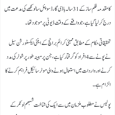
کا مقدمہ فلم ساز کے 31 سالہ باڈی گارڈ سوپنل سالونکھے کی مدعت میں
درج کر لیا گیا ہے، جو واقعے کے وقت ڈیوٹی پر موجود تھا۔
تحقیقاتی حکام کے مطابق ممبئی کرائم برانچ کے اینٹی ایکسٹورشن سیل
نے پونے سے 4 افراد کو گرفتار کیا ہے، جن پر مبینہ طور پر شوٹر کی مدد
کرنے اور واردات میں استعمال ہونے والی موٹر سائیکل فراہم کرنے کا
الزام ہے۔
پولیس نے مطلوب ملزمان میں سے ایک کی شناخت شبھم لونکر کے