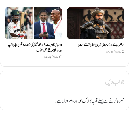
ارطغرل کے اداکار جلال آل کا پاکستان آنے کا اعلان
کلاس ہی کلاس ہے، عبد اللّٰہ شفیق کی شاندار اننگز پر ایان بشپ
اور ہرشا بھوگلے بھی معترف
06/08/2026
06/08/2026
جواب دیں
تبصرہ کرنے سے پہلے آپ کا
لاگ ان
ہونا ضروری ہے۔