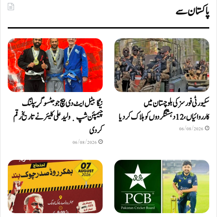
پاکستان سے
سکیورٹی فورسز کی بلوچستان میں
نیگا بیٹل ایٹ دی بیچ جوجٹسو گریپلنگ
کارروائیاں، 12 دہشتگردوں کو ہلاک کردیا
چیمپئن شپ ٜ ولید علی کلیئر نے تاریخ رقم
کر دی
06/08/2026
06/08/2026