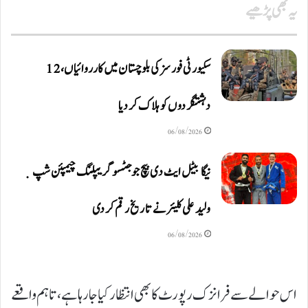
یہ بھی پڑھیے
سکیورٹی فورسز کی بلوچستان میں کارروائیاں، 12
دہشتگردوں کو ہلاک کردیا
06/08/2026
نیگا بیٹل ایٹ دی بیچ جوجٹسو گریپلنگ چیمپئن شپ ٜ
ولید علی کلیئر نے تاریخ رقم کر دی
06/08/2026
اس حوالے سے فرانزک رپورٹ کا بھی انتظار کیا جا رہا ہے، تاہم واقعے