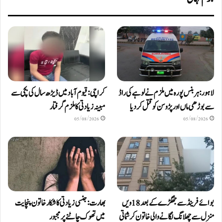
لاہور: ہربنس پورہ میں ملزم نے لوہے کی راڈ
کراچی: قیوم آباد میں ڈیڑھ سال کی بچی سے
سے بوڑھی ماں اور پڑوسن کو قتل کر دیا
مبینہ زیادتی کا ملزم گرفتار
05/08/2026
05/08/2026
بوائے فرینڈ سے جھگڑے کے بعد 18 ویں
بھارت: جنسی زیادتی کا شکار خاتون پنچایت
منزل سے چھلانگ لگانے والی خاتون کرشماتی
میں تھوک چاٹنے پر مجبور