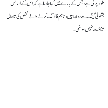
طور پر کی ہے، جس کے بارے میں کہا جا رہا ہے کہ اس کے لارنس
بشنوئی گینگ سے روابط ہیں، تاہم فائرنگ کرنے والے شخص کی تاحال
شناخت نہیں ہو سکی۔