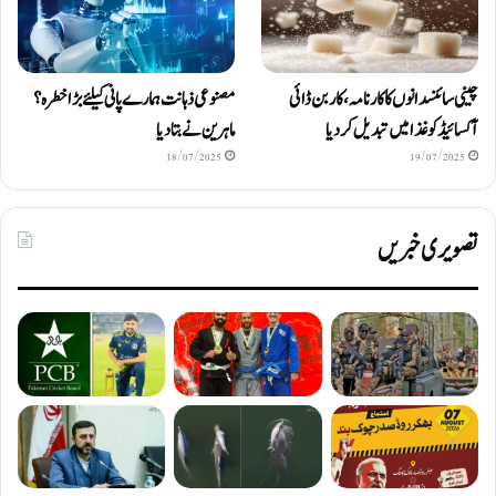
چینی سائنسدانوں کا کارنامہ، کاربن ڈائی
مصنوعی ذہانت ہمارے پانی کیلئے بڑا خطرہ؟
آکسائیڈ کو غذا میں تبدیل کردیا
ماہرین نے بتا دیا
18/07/2025
19/07/2025
تصویری خبریں