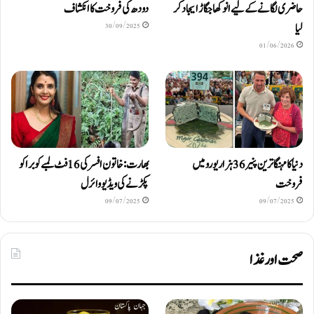
حاضری لگانے کے لیے انوکھا جگاڑ ایجاد کر
دودھ کی فروخت کا انکشاف
لیا
30/09/2025
01/06/2026
دنیا کا مہنگا ترین پنیر 36 ہزار یورو میں
بھارت: خاتون افسر کی 16 فٹ لمبے کوبرا کو
فروخت
پکڑنے کی ویڈیو وائرل
09/07/2025
09/07/2025
صحت اور غذا